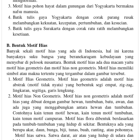
menghormati.
Motif hias pohon hayat dalam gunungan dari Yogyakarta bermakna
nafsu manusia.
Batik tulis gaya Yogyakarta dengan corak parang rusak
melambangkan kekuatan, kecepatan, pertumbuhan, dan kesucian.
Batik tulis gaya Surakarta dengan corak ratu ratih melambangkan
kesetiaan.
B. Bentuk Motif Hias
Banyak sekali motif hias yang ada di Indonesia, hal ini karena
banyaknya suku bangsa yang beranekaragam kebudayaan yang
menyebar di pelosok nusantara. Bentuk motif hias ada dua macam yaitu
motif hias geometris dan motif hias non geometris. Motif hias memiliki
simbol atau makna tertentu yang tergambar dalam gambar tersebut.
Motif Hias Geometris. Motif hias geometris adalah motif hias
abstrak (motif tidak nyata) yang berbentuk segi empat, zig-zag,
lingkaran, segitiga, garis lengkung.
Motif hias Non Geometris. Motif hias non geometris adalah motif
hias yang dibuat dengan gambar hewan, tumbuhan, batu, awan, dan
ada juga yang menggabungkan antara hewan dan tumbuhan.
Contohnya kain tenun motif hewan, kain tenun motif tumbuhan,
kain tenun motif campuran. Motif hias flora dibentuk berdasarkan
pada tumbuh-tumbuhan yang hidup di sekitar. Bentuknya ada yang
berupa akar, daun, bunga, biji, tunas, buah, ranting, atau pohonnya.
Motif hias satwa. Satwa darat, air atau yang hidup di udara dan