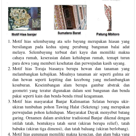
Motif hias selembayung ata selo bayung merupakan hiasan yang
bersilangan pada kedua ujung perabung bangunan balai adat
melayu. Selembayung terbuat dari kayu dan memiliki makna
cahaya rumah, keserasian dalam kehidupan rumah, temapt turun
para dewa yang memberi kesehatan dan perwujudan kasih sayang.
Motif hias Toraja biasanya berupa hewan dan tanaman yang
melambangkan kebajikan. Misalnya tanaman air seperti gulma air
dan hewan seperti kepiting dan kecebong yang melambangkan
kesuburan. Keseimbangan alam berupa gambar abstrak dan
geometri yang teratur digunakan dalam seni bangunan dan benda
pakai seperti kain dan benda-benda ritual keagamaan.
Motif hias masyarakat Banjar Kalimantan Selatan berupa ukir-
ukiran tumbuhan pohon Tawing Halat (Seketeng) yang merupakan
perwujudan pohon kehidupan. Masyarakat Dayak menyebut batang
garing. Ornamen dalam arsitektur tradisional Banjar dikenal dengan
istilah tatah, bentuknya tatah surut (ukiran berupa relief), tatah
babuku (ukiran tiga dimensi), dan tatah baluang (ukiran berlobang).
Motif hias gunungan memiliki makna kesucian, dan alam baka yang