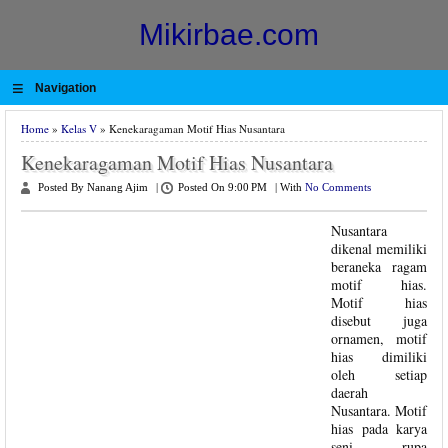
Mikirbae.com
≡
Navigation
Home
»
Kelas V
» Kenekaragaman Motif Hias Nusantara
Kenekaragaman Motif Hias Nusantara
Posted By Nanang Ajim
|
Posted On 9:00 PM
|
With
No Comments
Nusantara
dikenal memiliki
beraneka ragam
motif hias.
Motif hias
disebut juga
ornamen, motif
hias dimiliki
oleh setiap
daerah
Nusantara. Motif
hias pada karya
seni rupa