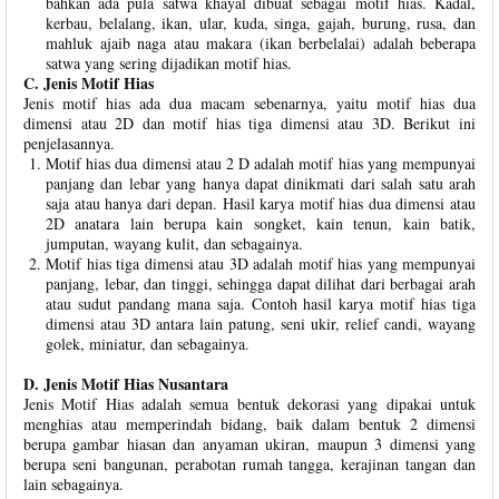
bahkan ada pula satwa khayal dibuat sebagai motif hias. Kadal,
kerbau, belalang, ikan, ular, kuda, singa, gajah, burung, rusa, dan
mahluk ajaib naga atau makara (ikan berbelalai) adalah beberapa
satwa yang sering dijadikan motif hias.
C. Jenis Motif Hias
Jenis motif hias ada dua macam sebenarnya, yaitu motif hias dua
dimensi atau 2D dan motif hias tiga dimensi atau 3D. Berikut ini
penjelasannya.
Motif hias dua dimensi atau 2 D adalah motif hias yang mempunyai
panjang dan lebar yang hanya dapat dinikmati dari salah satu arah
saja atau hanya dari depan. Hasil karya motif hias dua dimensi atau
2D anatara lain berupa kain songket, kain tenun, kain batik,
jumputan, wayang kulit, dan sebagainya.
Motif hias tiga dimensi atau 3D adalah motif hias yang mempunyai
panjang, lebar, dan tinggi, sehingga dapat dilihat dari berbagai arah
atau sudut pandang mana saja. Contoh hasil karya motif hias tiga
dimensi atau 3D antara lain patung, seni ukir, relief candi, wayang
golek, miniatur, dan sebagainya.
D. Jenis Motif Hias Nusantara
Jenis Motif Hias adalah semua bentuk dekorasi yang dipakai untuk
menghias atau memperindah bidang, baik dalam bentuk 2 dimensi
berupa gambar hiasan dan anyaman ukiran, maupun 3 dimensi yang
berupa seni bangunan, perabotan rumah tangga, kerajinan tangan dan
lain sebagainya.