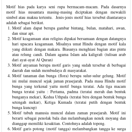
Motif hias pada karya seni rupa bermacam-macam. Pada dasarnya
motif hias nusantara masing-masing diciptakan dengan mewakili
simbol atau makna tertentu. Jenis-jenis motif hias tersebut diantaranya
adalah sebagai berikut.
Motif alam dapat berupa gambar bintang, bulan, matahari, awan,
dan sinar api.
Motif keagamaan atau religius dipakai bersamaan dengan datangnya
hari upacara keagamaan. Misalnya umat Hindu dengan motif kala
yang diikuti dengan makara. Biasanya menghiasi bagian atas pintu
atau relung candi. Dalam agama Islam ada kaligrafi (tulisan arab
dari ayat-ayat Al Quran)
Motif anyaman berupa motif garis yang sudah tersebar di berbagai
daerah dan sudah membudaya di masyarakat.
Motif tanaman dan bunga (flora) berupa sulur-sulur gelung. Motif
ini mulai muncul sejak jaman prasejarah. Pada masa Hindu motif
bunga yang terkenal yaitu motif bunga teratai. Ada tiga macam
bunga teratai yaitu : Pertama, padma (teratai merah dan bentuk
bunganya mekar), Kedua Uthpala (teratai biru dengan bentuk bunga
setengah mekar), Ketiga Kumada (teratai putih dengan bentuk
bunga kuncup)
Motif tubuh manusia muncul dalam zaman prasejarah. Motif ini
berarti sebagai penolak bala dan melambangkan nenek moyang dan
dianggap memiliki kesaktian. Contohnya adalah topeng.
Motif garis potong (motif tangga) melambangkan tangga ke surga