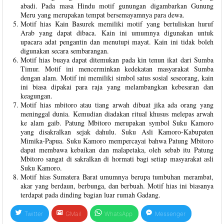
abadi. Pada masa Hindu motif gunungan digambarkan Gunung
Meru yang merupakan tempat bersemayamnya para dewa.
Motif hias Kain Basurek memiliki motif yang bertuliskan huruf
Arab yang dapat dibaca. Kain ini umumnya digunakan untuk
upacara adat pengantin dan menutupi mayat. Kain ini tidak boleh
digunakan secara sembarangan.
Motif hias buaya dapat ditemukan pada kin tenun ikat dari Sumba
Timur. Motif ini mencerminkan kedekatan masyarakat Sumba
dengan alam. Motif ini memiliki simbol satus sosial seseorang, kain
ini biasa dipakai para raja yang melambangkan kebesaran dan
keagungan.
Motif hias mbitoro atau tiang arwah dibuat jika ada orang yang
meninggal dunia. Kemudian diadakan ritual khusus melepas arwah
ke alam gaib. Patung Mbitoro merupakan symbol Suku Kamoro
yang disakralkan sejak dahulu. Suku Asli Kamoro-Kabupaten
Mimika-Papua. Suku Kamoro mempercayai bahwa Patung Mbitoro
dapat membawa kebaikan dan malapetaka, oleh sebab itu Patung
Mbitoro sangat di sakralkan di hormati bagi setiap masyarakat asli
Suku Kamoro.
Motif hias Sumatera Barat umumnya berupa tumbuhan merambat,
akar yang berdaun, berbunga, dan berbuah. Motif hias ini biasanya
terdapat pada dinding bagian luar rumah Gadang.
Twitter
GMail
WhatsApp
Messenger