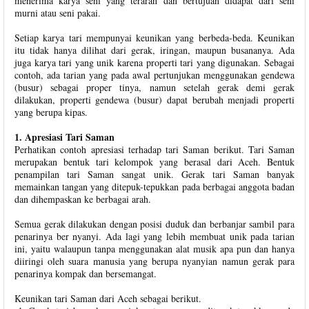
menerima karya seni yang terarah dan bertujuan didapat dari seni
murni atau seni pakai.
Setiap karya tari mempunyai keunikan yang berbeda-beda. Keunikan
itu tidak hanya dilihat dari gerak, iringan, maupun busananya. Ada
juga karya tari yang unik karena properti tari yang digunakan. Sebagai
contoh, ada tarian yang pada awal pertunjukan menggunakan gendewa
(busur) sebagai proper tinya, namun setelah gerak demi gerak
dilakukan, properti gendewa (busur) dapat berubah menjadi properti
yang berupa kipas.
1. Apresiasi Tari Saman
Perhatikan contoh apresiasi terhadap tari Saman berikut. Tari Saman
merupakan bentuk tari kelompok yang berasal dari Aceh. Bentuk
penampilan tari Saman sangat unik. Gerak tari Saman banyak
memainkan tangan yang ditepuk-tepukkan pada berbagai anggota badan
dan dihempaskan ke berbagai arah.
Semua gerak dilakukan dengan posisi duduk dan berbanjar sambil para
penarinya ber nyanyi. Ada lagi yang lebih membuat unik pada tarian
ini, yaitu walaupun tanpa menggunakan alat musik apa pun dan hanya
diiringi oleh suara manusia yang berupa nyanyian namun gerak para
penarinya kompak dan bersemangat.
Keunikan tari Saman dari Aceh sebagai berikut.