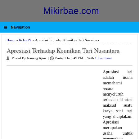
Mikirbae.com
≡
Navigation
Home
»
Kelas IV
» Apresiasi Terhadap Keunikan Tari Nusantara
Apresiasi Terhadap Keunikan Tari Nusantara
Posted By Nanang Ajim
|
Posted On 9:49 PM
|
With
1 Comment
Apresiasi tari
adalah usaha
memahami
secara
menyeluruh
terhadap isi atau
maksud suatu
karya seni tari
yang diciptakan.
Apresiasi
merupakan
usaha untuk
menangkap