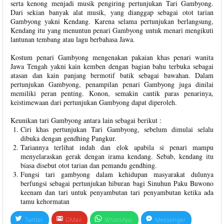
serta kenong menjadi musik pengiring pertunjukan Tari Gambyong.
Dari sekian banyak alat musik, yang dianggap sebagai otot tarian
Gambyong yakni Kendang. Karena selama pertunjukan berlangsung,
Kendang itu yang menuntun penari Gambyong untuk menari mengikuti
lantunan tembang atau lagu berbahasa Jawa.
Kostum penari Gambyong mengenakan pakaian khas penari wanita
Jawa Tengah yakni kain kemben dengan bagian bahu terbuka sebagai
atasan dan kain panjang bermotif batik sebagai bawahan. Dalam
pertunjukan Gambyong, penampilan penari Gambyong juga dinilai
memiliki peran penting. Konon, semakin cantik paras penarinya,
keistimewaan dari pertunjukan Gambyong dapat diperoleh.
Keunikan tari Gambyong antara lain sebagai berikut :
Ciri khas pertunjukan Tari Gambyong, sebelum dimulai selalu
dibuka dengan gendhing Pangkur.
Tariannya terlihat indah dan elok apabila si penari mampu
menyelaraskan gerak dengan irama kendang. Sebab, kendang itu
biasa disebut otot tarian dan pemandu gendhing.
Fungsi tari gambyong dalam kehidupan masyarakat dulunya
berfungsi sebagai pertunjukan hiburan bagi Sinuhun Paku Buwono
keenam dan tari untuk penyambutan tari penyambutan ketika ada
tamu kehormatan
Twitter
GMail
WhatsApp
Messenger