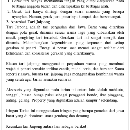
Gerak tari banyak memainkan tangan yang ditepuk-tepukkan pada
berbagai anggota badan dan dihempaskan ke berbagai arah.
Gerak tari hanya diiringi dengan suara manusia yang berupa
nyanyian. Namun, gerak para penarinya kompak dan bersemangat.
2. Apresiasi Tari Jaipong
Tari Jaipong adalah tari pergaulan dari Jawa Barat yang ditarikan
dengan pola gerak dinamis sesuai irama lagu yang dibawakan oleh
musik pengiring tari tersebut. Gerakan tari ini sangat energik dan
dinamis. Melambangkan kegembiraan yang terpancar dari setiap
gerakan si penari. Energi si penari saat menari sangat terlihat dari
kelincahan dan konsistensi gerakan yang ditarikannya.
Riasan tari jaipong menggunakan perpaduan warna yang membuat
wajah si penari semakin terlihat cantik, muda, ceria, dan bersinar. Sama
seperti riasnya, busana tari jaipong juga menggunakan kombinasi warna
yang cerah agar tarian semakin semarak.
Aksesoris yang digunakan pada tarian ini antara lain adalah mahkota,
sanggul, hiasan bunga palsu sebagai pengganti konde, ikat pinggang,
anting, gelang. Property yang digunakan adalah sampur / selendang.
Iringan Tarian ini menggunakan iringan yang berupa gamelan dari jawa
barat yang di dominasi suara gendang dan demung.
Keunikan tari Jaipong antara lain sebagai berikut :