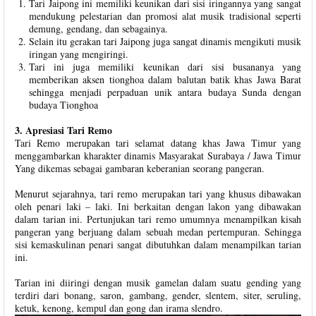
Tari Jaipong ini memiliki keunikan dari sisi iringannya yang sangat
mendukung pelestarian dan promosi alat musik tradisional seperti
demung, gendang, dan sebagainya.
Selain itu gerakan tari Jaipong juga sangat dinamis mengikuti musik
iringan yang mengiringi.
Tari ini juga memiliki keunikan dari sisi busananya yang
memberikan aksen tionghoa dalam balutan batik khas Jawa Barat
sehingga menjadi perpaduan unik antara budaya Sunda dengan
budaya Tionghoa
3. Apresiasi Tari Remo
Tari Remo merupakan tari selamat datang khas Jawa Timur yang
menggambarkan kharakter dinamis Masyarakat Surabaya / Jawa Timur
Yang dikemas sebagai gambaran keberanian seorang pangeran.
Menurut sejarahnya, tari remo merupakan tari yang khusus dibawakan
oleh penari laki – laki. Ini berkaitan dengan lakon yang dibawakan
dalam tarian ini. Pertunjukan tari remo umumnya menampilkan kisah
pangeran yang berjuang dalam sebuah medan pertempuran. Sehingga
sisi kemaskulinan penari sangat dibutuhkan dalam menampilkan tarian
ini.
Tarian ini diiringi dengan musik gamelan dalam suatu gending yang
terdiri dari bonang, saron, gambang, gender, slentem, siter, seruling,
ketuk, kenong, kempul dan gong dan irama slendro.