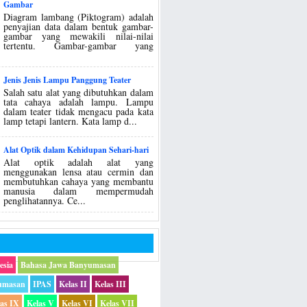
Gambar
Diagram lambang (Piktogram) adalah
penyajian data dalam bentuk gambar-
gambar yang mewakili nilai-nilai
tertentu. Gambar-gambar yang
Jenis Jenis Lampu Panggung Teater
Salah satu alat yang dibutuhkan dalam
tata cahaya adalah lampu. Lampu
dalam teater tidak mengacu pada kata
lamp tetapi lantern. Kata lamp d...
Alat Optik dalam Kehidupan Sehari-hari
Alat optik adalah alat yang
menggunakan lensa atau cermin dan
membutuhkan cahaya yang membantu
manusia dalam mempermudah
penglihatannya. Ce...
esia
Bahasa Jawa Banyumasan
umasan
IPAS
Kelas II
Kelas III
las IX
Kelas V
Kelas VI
Kelas VII