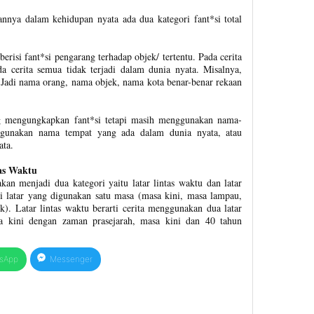
iannya dalam kehidupan nyata ada dua kategori fant*si total
 berisi fant*si pengarang terhadap objek/ tertentu. Pada cerita
da cerita semua tidak terjadi dalam dunia nyata. Misalnya,
is. Jadi nama orang, nama objek, nama kota benar-benar rekaan
ang mengungkapkan fant*si tetapi masih menggunakan nama-
gunakan nama tempat yang ada dalam dunia nyata, atau
ata.
tas Waktu
dakan menjadi dua kategori yaitu latar lintas waktu dan latar
i latar yang digunakan satu masa (masa kini, masa lampau,
k). Latar lintas waktu berarti cerita menggunakan dua latar
a kini dengan zaman prasejarah, masa kini dan 40 tahun
sApp
Messenger