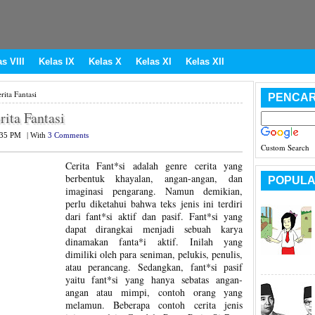
s VIII
Kelas IX
Kelas X
Kelas XI
Kelas XII
ita Fantasi
PENCAR
ita Fantasi
:35 PM
|
With
3 Comments
Custom Search
Cerita Fant*si adalah genre cerita yang
berbentuk khayalan, angan-angan, dan
POPULA
imaginasi pengarang. Namun demikian,
perlu diketahui bahwa teks jenis ini terdiri
dari fant*si aktif dan pasif. Fant*si yang
dapat dirangkai menjadi sebuah karya
dinamakan fanta*i aktif. Inilah yang
dimiliki oleh para seniman, pelukis, penulis,
atau perancang. Sedangkan, fant*si pasif
yaitu fant*si yang hanya sebatas angan-
angan atau mimpi, contoh orang yang
melamun. Beberapa contoh cerita jenis