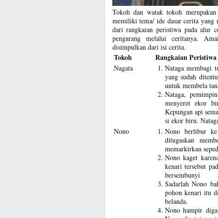
Tokoh dan watak tokoh merupakan u
memiliki tema/ ide dasar cerita yan
dari rangkaian peristiwa pada alur 
pengarang melalui ceritanya. Ama
disimpulkan dari isi cerita.
Tokoh
Rangkaian Peristiwa
Nagata
Nataga membagi tu
yang sudah ditent
untuk membela tanah
Nataga, pemimpin
menyeret ekor bi
Kepungan api semak
si ekor biru. Natag
Nono
Nono berlibur ke
ditugaskan memb
memarkirkan sepeda
Nono kaget karen
kenari tersebut p
bersembunyi
Sadarlah Nono bah
pohon kenari itu d
belanda.
Nono hampir diga