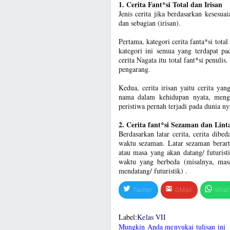
1. Cerita Fant*si Total dan Irisan
Jenis cerita jika berdasarkan kesesua
dan sebagian (irisan).
Pertama, kategori cerita fanta*si total
kategori ini semua yang terdapat pa
cerita Nagata itu total fant*si penul
pengarang.
Kedua, cerita irisan yaitu cerita y
nama dalam kehidupan nyata, meng
peristiwa pernah terjadi pada dunia ny
2. Cerita fant*si Sezaman dan Lin
Berdasarkan latar cerita, cerita dibe
waktu sezaman. Latar sezaman berart
atau masa yang akan datang/ futuristi
waktu yang berbeda (misalnya, mas
mendatang/ futuristik) .
Twitter
GMail
What
Label:
Kelas VII
Mungkin Anda menyukai tulisan ini