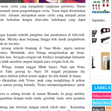
nsur cerita yang mengalami rangkaian peristiwa. Narasi
g menjadi pusat pengembangan cerita. Tema dapat dirumuskan
cerita. Amanat merupakan unsur cerita yang menjadi pesan
nat berkaitan dengan nilai-nilai kehidupan yang dapat
digunaka...
gas kepada seluruh panglima dan pasukannya di titik-titik
ukan. Mereka akan berjuang hingga titik darah penghabisan
 air tercinta.
 perang seluruh binatang di Tana Modo, segera melesat
runya. Mendadak, ekor Nataga mengeluarkan api besar.
in luas. Serigala-serigala tak berdaya menghadapi kekuatan
a tidak memberi ampun kepada para serigala licik itu.
 Wlingi, tempat tinggal Mbah Sastro. Pada saat Nono
eli Tahu goreng ke Njari. Di tengah perjalanan dia
nya didekat pohon kenari angker itu dan duduk di danau.
a dikejutkan oleh Trimo. anak yang menghilang di pohon
ada zaman perang belanda. Trimo memperingatkannya untuk
LABELS
wa ia sedang berada di zaman Belanda. Ia pergi melihat
Bahasa Indon
igantikan dengan tenda tenda, gerobak, kuda, serta pasukan
Budaya Bany
ntung dan bertemu dengan tokoh tokoh sakti . Kemudian
Kelas IV
Ke