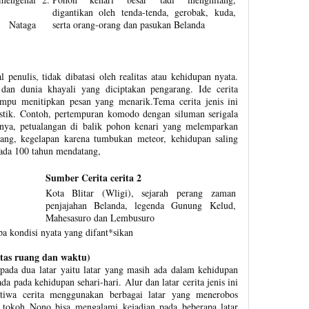
digantikan oleh tenda-tenda, gerobak, kuda,
 Nataga
serta orang-orang dan pasukan Belanda
.
l penulis, tidak dibatasi oleh realitas atau kehidupan nyata.
 dan dunia khayali yang diciptakan pengarang. Ide cerita
ampu menitipkan pesan yang menarik.Tema cerita jenis ini
ristik. Contoh, pertempuran komodo dengan siluman serigala
nya, petualangan di balik pohon kenari yang melemparkan
ng, kegelapan karena tumbukan meteor, kehidupan saling
pada 100 tahun mendatang,
Sumber Cerita cerita 2
Kota Blitar (Wligi), sejarah perang zaman
penjajahan Belanda, legenda Gunung Kelud,
Mahesasuro dan Lembusuro
upa kondisi nyata yang difant*sikan
ntas ruang dan waktu)
 pada dua latar yaitu latar yang masih ada dalam kehidupan
ada pada kehidupan sehari-hari. Alur dan latar cerita jenis ini
stiwa cerita menggunakan berbagai latar yang menerobos
 tokoh Nono bisa mengalami kejadian pada beberapa latar