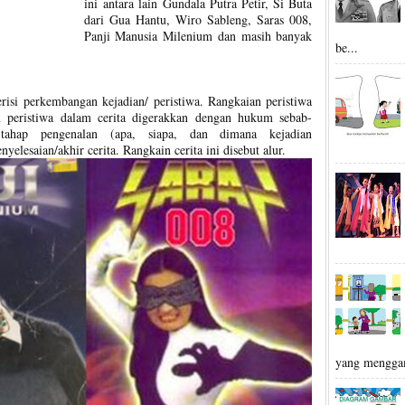
ini antara lain Gundala Putra Petir, Si Buta
dari Gua Hantu, Wiro Sableng, Saras 008,
Panji Manusia Milenium dan masih banyak
be...
erisi perkembangan kejadian/ peristiwa. Rangkaian peristiwa
an peristiwa dalam cerita digerakkan dengan hukum sebab-
 tahap pengenalan (apa, siapa, dan dimana kejadian
yelesaian/akhir cerita. Rangkain cerita ini disebut alur.
yang mengga