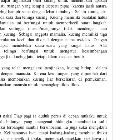
a dapat digunakan oleh kucing untuk menentukan apakah
ti ruangan yang sempit (seperti pipa), karena jarak antara
ing hampir sama dengan lebar tubuhnya. Selain kumis, ciri
ada kaki dan telinga kucing. Kucing memiliki bantalan halus
Bantalan ini berfungsi untuk memperkecil suara langkah
alan sehingga musuh/mangsanya tidak mendengar atau
n kucing. Sebagai anggota mamalia, kucing memiliki tiga
erukuran kecil dan dikenal dengan nama ossicles. Dengan
apat mendeteksi suara-suara yang sangat halus. Alat
 telinga berfungsi untuk mengatur keseimbangan
a jika kucing jatuh tetap dalam keadaan berdiri.
n yang telah mengalami penjinakan, kucing hidup dalam
 dengan manusia. Karena keuntungan yang diperoleh dari
sia membiarkan kucing liar berkeliaran di pemukiman.
atkan manusia untuk menangkap tikus-tikus.
at nakal.Tiap pagi ia duduk persis di depan mukaku untuk
lu-bulunya yang mengenai hidungku membuatku sulit
ku terbangun sambil bersinbersin. Ia juga suka mengikuti
ur. Kelihatannya lucu tetapi kadang-kadang membuat ibuku
 yang mengikuti ibuku, menggesek-gesekkan kepalanya di