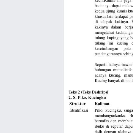
kecil.Kumis ini jug
badannya dapat melewa
kedua ujung kumis kuc
khusus lain terdapat p
di telapak kakinya. 
kakinya dalam berj
mengetahui kedatanga
tulang kuping yang b
tulang ini kucing d
keseimbangan pada
pendengarannya sehingg
Seperti halnya hewa
hubungan mutualistik
adanya kucing, manu
Kucing banyak dimanfa
Teks 2 (Teks Deskripsi
2. Si Piko, Kucingku
Struktur
Kalimat
Identifikasi
Piko, kucingku, sang
membangunkanku. Bu
bernafas dan membuat
ibuku di seputar dap
risih dengan ulahnya