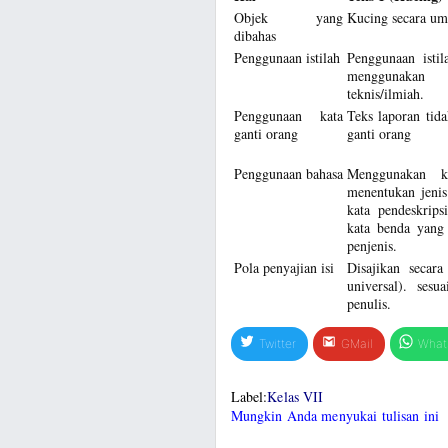
Objek yang
Kucing secara u
dibahas
Penggunaan istilah
Penggunaan istil
menggunakan 
teknis/ilmiah.
Penggunaan kata
Teks laporan tid
ganti orang
ganti orang
Penggunaan bahasa
Menggunakan k
menentukan jenis 
kata pendeskrips
kata benda yang
penjenis.
Pola penyajian isi
Disajikan secar
universal). sesu
penulis.
Twitter
GMail
What
Label:
Kelas VII
Mungkin Anda menyukai tulisan ini