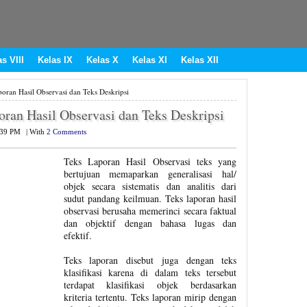
s VIII
Kelas IX
Kelas X
Kelas XI
Kelas XII
an Hasil Observasi dan Teks Deskripsi
an Hasil Observasi dan Teks Deskripsi
:39 PM
|
With
2 Comments
Teks Laporan Hasil Observasi teks yang
bertujuan memaparkan generalisasi hal/
objek secara sistematis dan analitis dari
sudut pandang keilmuan. Teks laporan hasil
observasi berusaha memerinci secara faktual
dan objektif dengan bahasa lugas dan
efektif.
Teks laporan disebut juga dengan teks
klasifikasi karena di dalam teks tersebut
terdapat klasifikasi objek berdasarkan
kriteria tertentu. Teks laporan mirip dengan