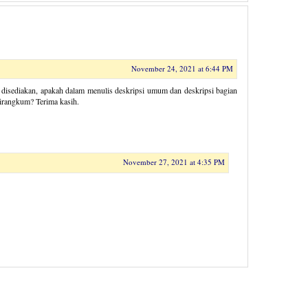
November 24, 2021 at 6:44 PM
h disediakan, apakah dalam menulis deskripsi umum dan deskripsi bagian
dirangkum? Terima kasih.
November 27, 2021 at 4:35 PM