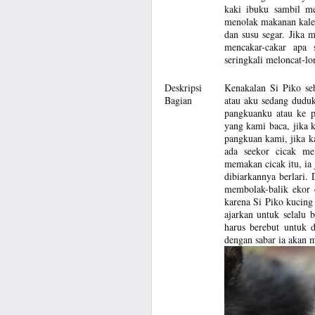
kaki ibuku sambil me
menolak makanan kale
dan susu segar. Jika 
mencakar-cakar apa
seringkali meloncat-l
Deskripsi
Kenakalan Si Piko se
Bagian
atau aku sedang duduk
pangkuanku atau ke p
yang kami baca, jika k
pangkuan kami, jika 
ada seekor cicak me
memakan cicak itu, ia
dibiarkannya berlari.
membolak-balik ekor 
karena Si Piko kucing
ajarkan untuk selalu 
harus berebut untuk d
dengan sabar ia akan 