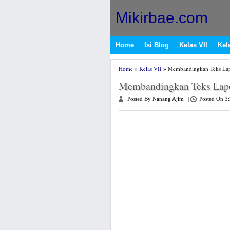
Mikirbae.com
Home
Isi Blog
Kelas VII
Kela
Home
»
Kelas VII
» Membandingkan Teks Lapor
Membandingkan Teks Lapor
Posted By Nanang Ajim
|
Posted On 3