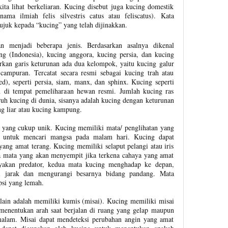
ita lihat berkeliaran. Kucing disebut juga kucing domestik
ama ilmiah felis silvestris catus atau feliscatus). Kata
ujuk kepada “kucing” yang telah dijinakkan.
n menjadi beberapa jenis. Berdasarkan asalnya dikenal
g (Indonesia), kucing anggora, kucing persia, dan kucing
rkan garis keturunan ada dua kelompok, yaitu kucing galur
campuran. Tercatat secara resmi sebagai kucing trah atau
ed), seperti persia, siam, manx, dan sphinx. Kucing seperti
an di tempat pemeliharaan hewan resmi. Jumlah kucing ras
ruh kucing di dunia, sisanya adalah kucing dengan keturunan
ng liar atau kucing kampung.
 yang cukup unik. Kucing memiliki mata/ penglihatan yang
i untuk mencari mangsa pada malam hari. Kucing dapat
yang amat terang. Kucing memiliki selaput pelangi atau iris
 mata yang akan menyempit jika terkena cahaya yang amat
nyakan predator, kedua mata kucing menghadap ke depan,
si jarak dan mengurangi besarnya bidang pandang. Mata
psi yang lemah.
g lain adalah memiliki kumis (misai). Kucing memiliki misai
menentukan arah saat berjalan di ruang yang gelap maupun
malam. Misai dapat mendeteksi perubahan angin yang amat