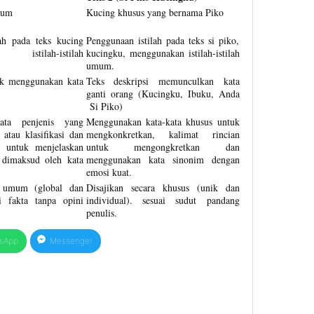
mum
Kucing khusus yang bernama Piko
ah pada teks kucing
Penggunaan istilah pada teks si piko,
istilah-istilah
kucingku, menggunakan istilah-istilah
umum.
ak menggunakan kata
Teks deskripsi memunculkan kata
ganti orang (Kucingku, Ibuku, Anda
Si Piko)
ata penjenis yang
Menggunakan kata-kata khusus untuk
atau klasifikasi dan
mengkonkretkan, kalimat rincian
i untuk menjelaskan
untuk mengongkretkan dan
 dimaksud oleh kata
menggunakan kata sinonim dengan
emosi kuat.
a umum (global dan
Disajikan secara khusus (unik dan
ai fakta tanpa opini
individual). sesuai sudut pandang
penulis.
sApp
Messenger