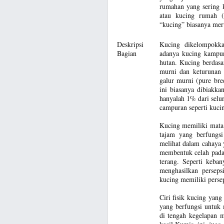
rumahan yang sering k
atau kucing rumah (n
“kucing” biasanya mer
Deskripsi
Kucing dikelompokka
Bagian
adanya kucing kampun
hutan. Kucing berdasa
murni dan keturunan 
galur murni (pure bre
ini biasanya dibiakk
hanyalah 1% dari selu
campuran seperti kuci
Kucing memiliki mata
tajam yang berfungs
melihat dalam cahaya 
membentuk celah pada
terang. Seperti keba
menghasilkan persep
kucing memiliki perse
Ciri fisik kucing yan
yang berfungsi untuk 
di tengah kegelapan 