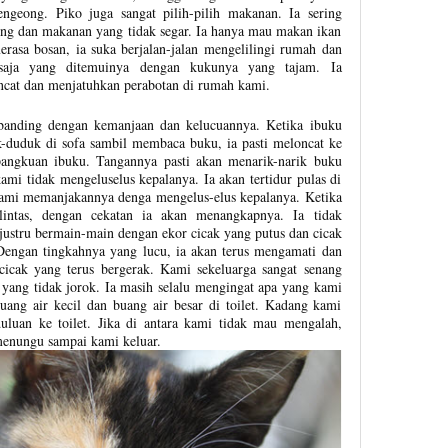
ngeong. Piko juga sangat pilih-pilih makanan. Ia sering
ng dan makanan yang tidak segar. Ia hanya mau makan ikan
merasa bosan, ia suka berjalan-jalan mengelilingi rumah dan
 saja yang ditemuinya dengan kukunya yang tajam. Ia
oncat dan menjatuhkan perabotan di rumah kami.
banding dengan kemanjaan dan kelucuannya. Ketika ibuku
-duduk di sofa sambil membaca buku, ia pasti meloncat ke
angkuan ibuku. Tangannya pasti akan menarik-narik buku
ami tidak mengeluselus kepalanya. Ia akan tertidur pulas di
kami memanjakannya denga mengelus-elus kepalanya. Ketika
lintas, dengan cekatan ia akan menangkapnya. Ia tidak
 justru bermain-main dengan ekor cicak yang putus dan cicak
 Dengan tingkahnya yang lucu, ia akan terus mengamati dan
cicak yang terus bergerak. Kami sekeluarga sangat senang
 yang tidak jorok. Ia masih selalu mengingat apa yang kami
buang air kecil dan buang air besar di toilet. Kadang kami
uluan ke toilet. Jika di antara kami tidak mau mengalah,
menungu sampai kami keluar.