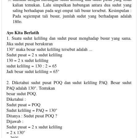
kalian temukan. Lalu simpulkan hubungan antara dua sudut yang
saling berhadapan pada segi empat tali busur tersebut. Kesimpulan :
Pada segiempat tali busur, jumlah sudut yang berhadapan adalah
180o.
Ayo Kita Berlatih
1. Suatu sudut keliling dan sudut pusat menghadap busur yang sama.
Jika sudut pusat berukuran
130° maka besar sudut keliling tersebut adalah ...
Sudut pusat = 2 x sudut keliling
130 = 2 x sudut keliling
sudut keliling = 130 : 2 = 65
Jadi besar sudut keliling = 65°
2. Diketahui sudut pusat POQ dan sudut keliling PAQ. Besar sudut
PAQ adalah 130°. Tentukan
besar sudut POQ.
Diketahui :
Sudut pusat = POQ
Sudut keliling = PAQ = 130°
Ditanya : Sudut pusat POQ ?
Dijawab :
Sudut pusat = 2 x sudut keliling
= 2 x 130°
= 260°