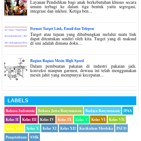
Layanan Pendidikan bagi anak berkebutuhan khusus secara
umum terbagi ke dalam tiga bentuk yaitu segregasi,
integrase dan inklusi. Ketiga ben...
Format Target Link, Email dan Telepon
Target atau tujuan yang dihubungkan melalui suatu link
dapat ditentukan sendiri oleh kita. Target yang di maksud
di sini adalah dimana doku...
Bagian Bagian Mesin High Speed
Dalam pembuatan pakaian di industri pakaian jadi,
konveksi maupun garmen, dewasa ini telah menggunakan
mesin jahit yang mempunyai kecepatan...
LABELS
Bahasa Indonesia
Bahasa Jawa Banyumasan
Budaya Banyumasan
IPAS
Kelas II
Kelas III
Kelas IV
Kelas IX
Kelas V
Kelas VI
Kelas VII
Kelas VIII
Kelas X
Kelas XI
Kelas XII
Kurikulum Merdeka
PAUD
Pengetahuan
SMK