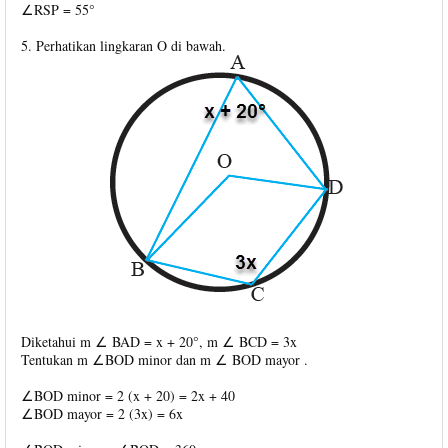
∠RSP = 55°
5. Perhatikan lingkaran O di bawah.
Diketahui m ∠ BAD = x + 20°, m ∠ BCD = 3x
Tentukan m ∠BOD minor dan m ∠ BOD mayor .
∠BOD minor = 2 (x + 20) = 2x + 40
∠BOD mayor = 2 (3x) = 6x