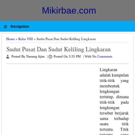
Mikirbae.com
≡
Navigation
Home
»
Kelas VIII
» Sudut Pusat Dan Sudut Keliling Lingkaran
Sudut Pusat Dan Sudut Keliling Lingkaran
Posted By Nanang Ajim
|
Posted On 3:35 PM
|
With
No Comments
Lingkaran
adalah kumpulan
titik-titik yang
membentuk
lengkungan
tertutup, dimana
titik-titik pada
lengkungan
tersebut berjarak
sama terhadap
suatu titik
tertentu. Titik
tertentu yang