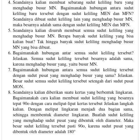
Seandainya kalian membuat sebarang sudut keliling baru yang
menghadap busur MN. Bagaimanakah hubungan antara sudut
keliling baru tersebut dengan sudut keliling MEN dan MFN?
Seandainya dibuat sudut keliling lain yang menghadap busur MN,
maka besarnya adalah sama dengan sudut keliling MEN dan MFN.
Seandainya kalian disuruh membuat semua sudut keliling yang
menghadap busur MN. Berapa banyak sudut keliling yang bisa
kalian buat? Tak hingga banyak sudut keliling menghadap busur
MN yang bisa dibuat.
Bagaimanakah hubungan antar semua sudut keliling tersebut?
Jelaskan. Semua sudut keliling tersebut besarnya adalah sama,
karena menghadap busur yang, yaitu busur MN.
Bagaimanakah hubungan antara semua sudut keliling tersebut
dengan sudut pusat yang menghadap busur yang sama? Jelaskan.
Besar sudut semua sudut keliling tersebut setengah dari sudut pusat
MON.
Seandainya kalian diberikan suatu kertas yang berbentuk lingkaran.
Bagaimanakah cara kalian membuat sudut keliling yang besarnya
tepat 90o dengan cara melipat-lipat kertas tersebut Jelaskan langkah
kalian. Dengan melipat lingkaran menjadi dua bagian sama,
sehingga membentuk diameter lingkaran. Buatlah sudut keliling
yang menghadap sudut pusat yang dibentuk oleh diameter. Maka
besar sudut keliling tersebut pasti 90o, karena sudut pusat yang
dibentuk oleh diameter adalah 180°