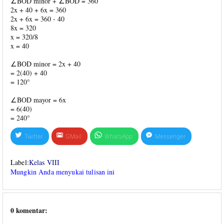
∠BOD minor + ∠BOD = 360
2x + 40 + 6x = 360
2x + 6x = 360 - 40
8x = 320
x = 320/8
x = 40
∠BOD minor = 2x + 40
= 2(40) + 40
= 120°
∠BOD mayor = 6x
= 6(40)
= 240°
Twitter
GMail
WhatsApp
Messenger
Label:
Kelas VIII
Mungkin Anda menyukai tulisan ini
0 komentar: