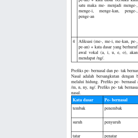
satu maka me- menjadi menge-,
menge-i, menge-kan, penge-,
penge-an
4
Afiksasi (me-, me-i, me-kan, pe-,
pe-an) + kata dasar yang berhuruf
awal vokal (a, i, u, e, o), akan
mendapat /ng/.
Prefiks pe- bernasal dan pe- tak bernas
Nasal adalah bersangkutan dengan 
melalui hidung. Prefiks pe- bernasa
/m, n, ny, ng/. Prefiks pe- tak berna
nasal.
Kata dasar
Pe- bernasal
tembak
penembak
suruh
penyuruh
tatar
penatar