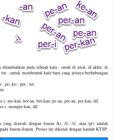
 ditambahkan pada sebuah kata - entah di awal, di akhir, di
ga itu - untuk membentuk kata baru yang artinya berhubungan
-, pe-,ke-, per-, ter-
-in-
-i, me-kan, ber-an, ber-kan, pe-an, per-an, per-kan, dll.
r-i, memper-kan, dll.
 yang diawali dengan fonem /k/, /t/, /s/, atau /p/) adalah
pada fonem-fonem. Proses ini dikenal dengan kaidah KTSP.