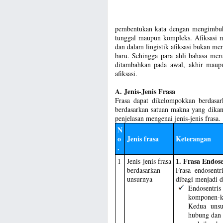
pembentukan kata dengan mengimbuhk
tunggal maupun kompleks. Afiksasi 
dan dalam lingistik afiksasi bukan 
baru. Sehingga para ahli bahasa mer
ditambahkan pada awal, akhir maupu
afiksasi.
A. Jenis-Jenis Frasa
Frasa dapat dikelompokkan berdasark
berdasarkan satuan makna yang dikan
penjelasan mengenai jenis-jenis frasa.
N
o
Jenis frasa
Keterangan
.
1. Frasa Endose
1
Jenis-jenis frasa
berdasarkan
Frasa endosentr
unsurnya
dibagi menjadi d
Endosentris
komponen-k
Kedua unsur
hubung dan 