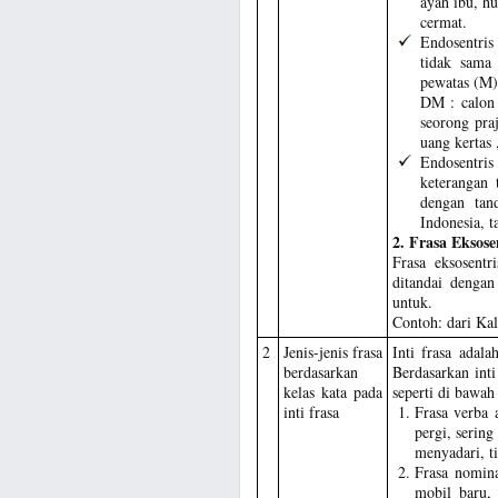
ayah ibu, hu
cermat.
Endosentris
tidak sama
pewatas (M)
DM : calon 
seorong pra
uang kertas 
Endosentri
keterangan 
dengan tan
Indonesia, t
2. Frasa Eksose
Frasa eksosentr
ditandai dengan
untuk.
Contoh: dari Kal
2
Jenis-jenis frasa
Inti frasa adal
berdasarkan
Berdasarkan int
kelas kata pada
seperti di bawah 
inti frasa
Frasa verba 
pergi, serin
menyadari, t
Frasa nomina
mobil baru, 