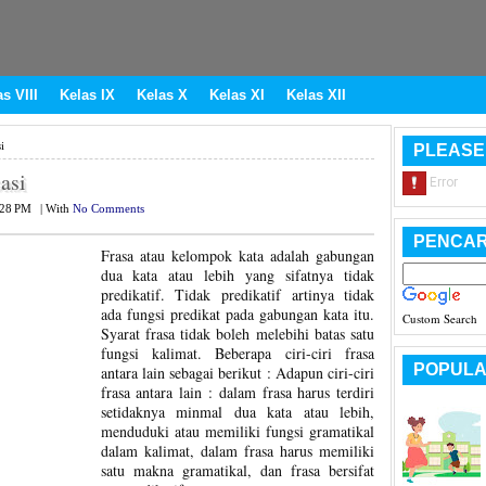
s VIII
Kelas IX
Kelas X
Kelas XI
Kelas XII
i
PLEASE
asi
:28 PM
|
With
No Comments
PENCAR
Frasa atau kelompok kata adalah gabungan
dua kata atau lebih yang sifatnya tidak
predikatif. Tidak predikatif artinya tidak
ada fungsi predikat pada gabungan kata itu.
Custom Search
Syarat frasa tidak boleh melebihi batas satu
fungsi kalimat. Beberapa ciri-ciri frasa
POPULA
antara lain sebagai berikut : Adapun ciri-ciri
frasa antara lain : dalam frasa harus terdiri
setidaknya minmal dua kata atau lebih,
menduduki atau memiliki fungsi gramatikal
dalam kalimat, dalam frasa harus memiliki
satu makna gramatikal, dan frasa bersifat