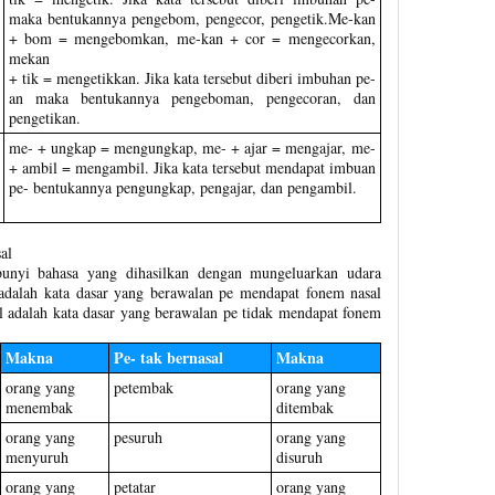
maka bentukannya pengebom, pengecor, pengetik.Me-kan
+ bom = mengebomkan, me-kan + cor = mengecorkan,
mekan
+ tik = mengetikkan. Jika kata tersebut diberi imbuhan pe-
an maka bentukannya pengeboman, pengecoran, dan
pengetikan.
me- + ungkap = mengungkap, me- + ajar = mengajar, me-
+ ambil = mengambil. Jika kata tersebut mendapat imbuan
pe- bentukannya pengungkap, pengajar, dan pengambil.
al
bunyi bahasa yang dihasilkan dengan mungeluarkan udara
l adalah kata dasar yang berawalan pe mendapat fonem nasal
sal adalah kata dasar yang berawalan pe tidak mendapat fonem
Makna
Pe- tak bernasal
Makna
orang yang
petembak
orang yang
menembak
ditembak
orang yang
pesuruh
orang yang
menyuruh
disuruh
orang yang
petatar
orang yang