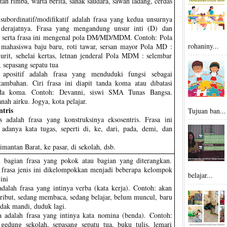
tan rimba, warta berita, sanak saudara, sawah ladang, cerdas
 subordinatif/modifikatif adalah frasa yang kedua unsurnya
 derajatnya. Frasa yang mengandung unsur inti (D) dan
 serta frasa ini mengenal pola DM/MD/MDM. Contoh: Pola
rohaniny...
mahasiswa baju baru, roti tawar, sersan mayor Pola MD :
jurit, sehelai kertas, letnan jenderal Pola MDM : selembar
, sepasang sepatu tua
s apositif adalah frasa yang menduduki fungsi sebagai
tambahan. Ciri frasa ini diapit tanda koma atau dibatasi
da koma. Contoh: Devanni, siswi SMA Tunas Bangsa.
anah airku. Jogya, kota pelajar.
ntris
Tujuan ban...
is adalah frasa yang konstruksinya eksosentris. Frasa ini
 adanya kata tugas, seperti di, ke, dari, pada, demi, dan
imantan Barat, ke pasar, di sekolah, dsb.
ah bagian frasa yang pokok atau bagian yang diterangkan.
i frasa jenis ini dikelompokkan menjadi beberapa kelompok
belajar...
ini
adalah frasa yang intinya verba (kata kerja). Contoh: akan
g ribut, sedang membaca, sedang belajar, belum muncul, baru
idak mandi, duduk lagi.
 adalah frasa yang intinya kata nomina (benda). Contoh:
gedung sekolah, sepasang sepatu tua, buku tulis, lemari