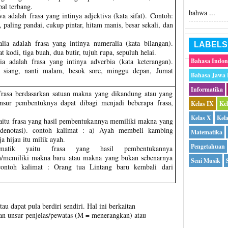
al terbang.
bahwa ...
va adalah frasa yang intinya adjektiva (kata sifat). Contoh:
, paling pandai, cukup pintar, hitam manis, besar sekali, dan
lia adalah frasa yang intinya numeralia (kata bilangan).
LABELS
 kodi, tiga buah, dua butir, tujuh rupa, sepuluh helai.
ia adalah frasa yang intinya adverbia (kata keterangan).
Bahasa Indon
i siang, nanti malam, besok sore, minggu depan, Jumat
Bahasa Jawa
Informatika
frasa berdasarkan satuan makna yang dikandung atau yang
unsur pembentuknya dapat dibagi menjadi beberapa frasa,
Kelas IX
Ke
Kelas X
Kel
yaitu frasa yang hasil pembentukannya memiliki makna yang
(denotasi). contoh kalimat : a) Ayah membeli kambing
Matematika
a hijau itu milik ayah.
Pengetahuan
omatik yaitu frasa yang hasil pembentukannya
/memiliki makna baru atau makna yang bukan sebenarnya
Seni Musik
 contoh kalimat : Orang tua Lintang baru kembali dari
au dapat pula berdiri sendiri. Hal ini berkaitan
dan unsur penjelas/pewatas (M = menerangkan) atau