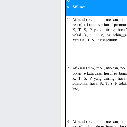
N
o
Afiksasi
.
1
Afiksasi (me-, me-i, me-kan, pe-,
pe-an) + kata dasar huruf pertama
K, T, S, P yang diiringi huruf
vokal (a, i, u, e, o) sehingga
huruf K, T, S, P lesap/luluh.
2
Afiksasi (me-, me-i, me-kan, pe-,
pe-an) + kata dasar huruf pertama
K, T, S, P yang diiringi huruf
konsonan, huruf K, T, S, P tidak
lesap.
3
Afiksasi (me-, me-i, me-kan, pe-,
pe-an) + kata dasar bersuku kata