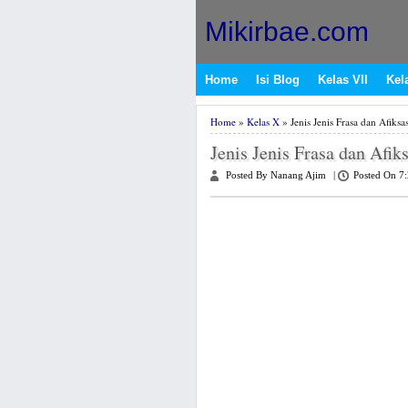
Mikirbae.com
Home
Isi Blog
Kelas VII
Kela
Home
»
Kelas X
» Jenis Jenis Frasa dan Afiksas
Jenis Jenis Frasa dan Afiks
Posted By Nanang Ajim
|
Posted On 7