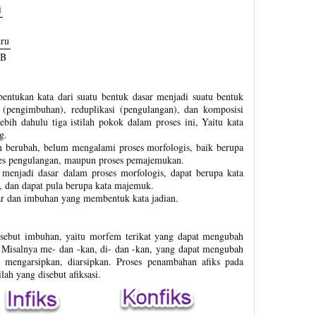
i
ru
B
bentukan kata dari suatu bentuk dasar menjadi suatu bentuk
si (pengimbuhan), reduplikasi (pengulangan), dan komposisi
ebih dahulu tiga istilah pokok dalam proses ini, Yaitu kata
g.
m berubah, belum mengalami proses morfologis, baik berupa
es pengulangan, maupun proses pemajemukan.
menjadi dasar dalam proses morfologis, dapat berupa kata
g, dan dapat pula berupa kata majemuk.
ar dan imbuhan yang membentuk kata jadian.
 disebut imbuhan, yaitu morfem terikat yang dapat mengubah
. Misalnya me- dan -kan, di- dan -kan, yang dapat mengubah
di mengarsipkan, diarsipkan. Proses penambahan afiks pada
lah yang disebut afiksasi.