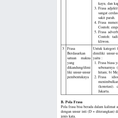
kayu, dan kap
Frasa adjekti
sangat cerdas
sakit parah.
Frasa numera
Contoh: empat
Frasa adverb
Contoh: tad
kliwon.
3
Frasa
Untuk kategori 
Berdasarkan
dimiliki unsur-
satuan makna
yaitu :
yang
Frasa biasa 
dikandung/dimi
sebenarnya 
liki unsur-unsur
hitam; b) Mej
pembentuknya
Frasa idi
menimbulkan
(konotasi).
Jakarta.
B. Pola Frasa
Pola frasa bisa berada dalam kalimat at
dengan unsur inti (D = diterangkan) 
jenis kata.