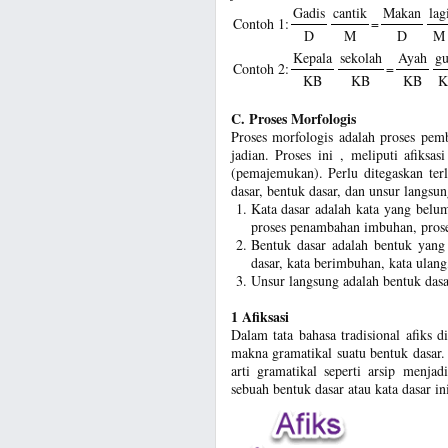
Gadis
cantik
Makan
lag
Contoh 1:
=
D
M
D
M
Kepala
sekolah
Ayah
gu
Contoh 2:
=
KB
KB
KB
K
C. Proses Morfologis
Proses morfologis adalah proses pem
jadian. Proses ini , meliputi afiksa
(pemajemukan). Perlu ditegaskan terl
dasar, bentuk dasar, dan unsur langsun
Kata dasar adalah kata yang belu
proses penambahan imbuhan, pros
Bentuk dasar adalah bentuk yang 
dasar, kata berimbuhan, kata ulan
Unsur langsung adalah bentuk das
1 Afiksasi
Dalam tata bahasa tradisional afiks
makna gramatikal suatu bentuk dasar
arti gramatikal seperti arsip menja
sebuah bentuk dasar atau kata dasar ini