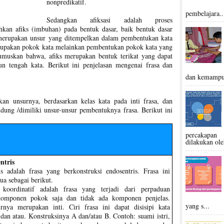
nonpredikatif.
pembelajara..
Sedangkan afiksasi adalah proses
an afiks (imbuhan) pada bentuk dasar, baik bentuk dasar
merupakan unsur yang ditempelkan dalam pembentukan kata
merupakan pokok kata melainkan pembentukan pokok kata yang
umuskan bahwa, afiks merupakan bentuk terikat yang dapat
n tengah kata. Berikut ini penjelasan mengenai frasa dan
dan kemampu
an unsurnya, berdasarkan kelas kata pada inti frasa, dan
dung /dimiliki unsur-unsur pembentuknya frasa. Berikut ini
percakapan 
dilakukan ole
ntris
is adalah frasa yang berkonstruksi endosentris. Frasa ini
ua sebagai berikut.
 koordinatif adalah frasa yang terjadi dari perpaduan
omponen pokok saja dan tidak ada komponen penjelas.
yang s...
nya merupakan inti. Ciri frasa ini dapat disisipi kata
dan atau. Konstruksinya A dan/atau B. Contoh: suami istri,