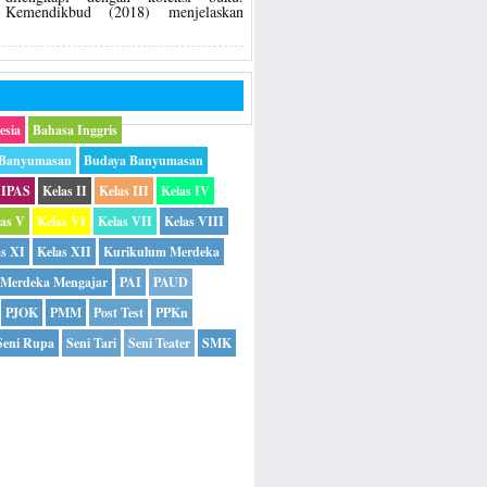
Kemendikbud (2018) menjelaskan
esia
Bahasa Inggris
 Banyumasan
Budaya Banyumasan
IPAS
Kelas II
Kelas III
Kelas IV
las V
Kelas VI
Kelas VII
Kelas VIII
as XI
Kelas XII
Kurikulum Merdeka
Merdeka Mengajar
PAI
PAUD
PJOK
PMM
Post Test
PPKn
Seni Rupa
Seni Tari
Seni Teater
SMK