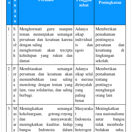
o
Peningkatan
n
mbat
g
a
n
1
S
Menghormati guru maupun
Adanya
Memberikan
.
e
teman menunjukan semangat
sikap
pemahaman
k
persatuan dan kesatuan karena
individual
pentingnya
ol
dengan saling
is dan
persatuan dan
a
menghormati akan tercipta
egois
kesatuang di
h
kehidupan yang rukun dan
lingkungan
damai.
sekolah.
2
P
Membiasakan semangat
Adanya
Memberikan
.
er
persatuan dan kesatuan akan
sikap selal
pemahaman
g
menumbuhkan rasa saling
u merasa
tentang
a
menolong dengan teman yang
dirinyalah
pentingya
ul
lain, rasa solidaritas, dan saling
yang
menghargai
a
berbagi.
paling
orang lain
n
benar
3
M
Meningkatkan semangat
Masyaraka
Meningkatkan
.
as
kekeluargaan, gotong-royong
t
rasa nasionalisme
y
dan musyawarah;
Indonesia
antar bangsa
ar
meningkatkan kualitas hidup
yang
tidak membeda-
a
bangsa Indonesia dalam
heterogen
bedakan suku,