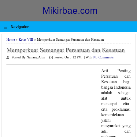
Mikirbae.com
≡
Navigation
Home
»
Kelas VIII
» Memperkuat Semangat Persatuan dan Kesatuan
Memperkuat Semangat Persatuan dan Kesatuan
Posted By Nanang Ajim
|
Posted On 5:12 PM
|
With
No Comments
Arti Penting
Persatuan dan
Kesatuan bagi
bangsa Indonesia
adalah sebagai
alat untuk
mencapai cita-
cita proklamasi
kemerdekaan
yakni
masyarakat yang
adil dan
makmur.