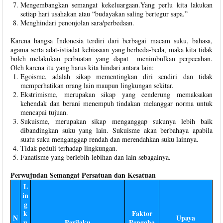
Mengembangkan semangat kekeluargaan.Yang perlu kita lakukan
setiap hari usahakan atau “budayakan saling bertegur sapa.”
Menghindari penonjolan sara/perbedaan.
Karena bangsa Indonesia terdiri dari berbagai macam suku, bahasa,
agama serta adat-istiadat kebiasaan yang berbeda-beda, maka kita tidak
boleh melakukan perbuatan yang dapat menimbulkan perpecahan.
Oleh karena itu yang harus kita hindari antara lain:
Egoisme, adalah sikap mementingkan diri sendiri dan tidak
memperhatikan orang lain maupun lingkungan sekitar.
Ekstrimisme, merupakan sikap yang cenderung memaksakan
kehendak dan berani menempuh tindakan melanggar norma untuk
mencapai tujuan.
Sukuisme, merupakan sikap menganggap sukunya lebih baik
dibandingkan suku yang lain. Sukuisme akan berbahaya apabila
suatu suku menganggap rendah dan merendahkan suku lainnya.
Tidak peduli terhadap lingkungan.
Fanatisme yang berlebih-lebihan dan lain sebagainya.
Perwujudan Semangat Persatuan dan Kesatuan
L
in
g
k
Faktor
N
Upaya
u
Perilaku
Penggha