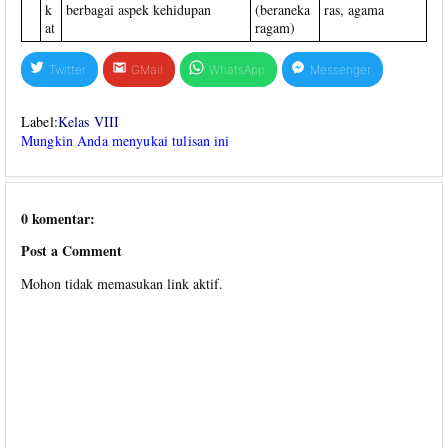
k
berbagai aspek kehidupan
(beraneka
ras, agama
at
ragam)
Twitter
GMail
WhatsApp
Messenger
Label:
Kelas VIII
Mungkin Anda menyukai tulisan ini
0 komentar:
Post a Comment
Mohon tidak memasukan link aktif.