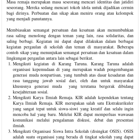
Masa remaja merupakan masa seseorang mencari identitas dan jatidiri
seseorang. Mereka sedang mencari tokoh idola untuk dijadikan cermin
bagi dirinya. Perbuatan dan sikap akan meniru orang atau kelompok
yang menjadi panutannya.
Membiasakan semangat persatuan dan kesatuan akan menumbuhkan
rasa saling menolong dengan teman yang lain, rasa solidaritas, dan
saling berbagi. Kegiatan ini dapat dapat dilakukan dalam berbagai
kegiatan pergaulan di sekolah dan teman di masyarakat. Beberapa
contoh sikap yang menunjukan semangat persatuan dan kesatuan dalam
lingkungan pergaulan antara lain sebagai berikut.
Mengikuti kegiatan di Karang Taruna. Karang Taruna adalah
organisasi kepemudaan di yang merupakan wadah pengembangan
generasi muda nonpartisan, yang tumbuh atas dasar kesadaran dan
rasa tanggung jawab sosial dari, oleh dan untuk masyarakat
khususnya generasi muda yang terutama bergerak dibidang
kesejahteraan sosial.
Mengikuti Karya Ilmiah Remaja. KIR adalah kependekan tentang
Karya Ilmiah Remaja. KIR merupakan salah satu Ekstrakurikuler
yang sangat tepat untuk siswa-siswi yang kreatif dan selalu ingin
mencoba hal yang baru. Melelui KIR dapat memperluas wawasan
komunikasi melalui pengalaman diskusi, debat dan presentasi
ilmiah.
Mengikuti Organisasi Siswa Intra Sekolah (disingkat OSIS). OSIS
adalah suatu organisasi yang berada di tingkat sekolah yang dapat