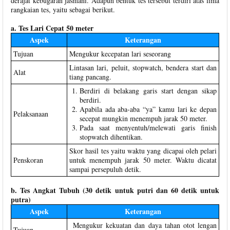
derajat kebugaran jasmani. Adapun bentuk tes tersebut terdiri atas lima
rangkaian tes, yaitu sebagai berikut.
a. Tes Lari Cepat 50 meter
Aspek
Keterangan
Tujuan
Mengukur kecepatan lari seseorang
Lintasan lari, peluit, stopwatch, bendera start dan
Alat
tiang pancang.
Berdiri di belakang garis start dengan sikap
berdiri.
Apabila ada aba-aba “ya” kamu lari ke depan
Pelaksanaan
secepat mungkin menempuh jarak 50 meter.
Pada saat menyentuh/melewati garis finish
stopwatch dihentikan.
Skor hasil tes yaitu waktu yang dicapai oleh pelari
Penskoran
untuk menempuh jarak 50 meter. Waktu dicatat
sampai persepuluh detik.
b. Tes Angkat Tubuh (30 detik untuk putri dan 60 detik untuk
putra)
Aspek
Keterangan
Mengukur kekuatan dan daya tahan otot lengan
Tujuan