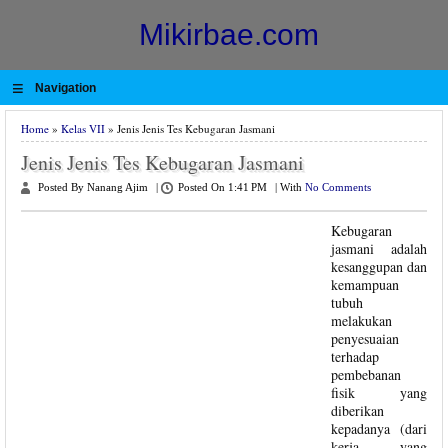
Mikirbae.com
≡
Navigation
Home
»
Kelas VII
» Jenis Jenis Tes Kebugaran Jasmani
Jenis Jenis Tes Kebugaran Jasmani
Posted By Nanang Ajim
|
Posted On 1:41 PM
|
With
No Comments
Kebugaran
jasmani adalah
kesanggupan dan
kemampuan
tubuh
melakukan
penyesuaian
terhadap
pembebanan
fisik yang
diberikan
kepadanya (dari
kerja yang