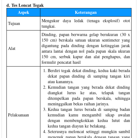
d. Tes Loncat Tegak
Aspek
Keterangan
Mengukur daya ledak (tenaga eksplosif) otot
Tujuan
tungkai.
Dinding, papan berwarna gelap berukuran (30 x
150 cm) berskala satuan ukuran sentimeter yang
digantung pada dinding dengan ketinggian jarak
Alat
antara lantai dengan nol pada papan skala ukuran
150 cm, serbuk kapur dan alat penghapus, dan
formulir pencatat hasil
Berdiri tegak dekat dinding, kedua kaki berada
dekat papan dinding di samping tangan kiri
atau kanannya.
Kemudian tangan yang berada dekat dinding
diangkat lurus ke atas, telapak tangan
ditempelkan pada papan berskala, sehingga
meninggalkan bekas raihan jarinya.
Kedua tangan lurus berada di samping badan
Pelaksanaan
kemudian kamu mengambil sikap awalan
dengan membengkokkan kedua lutut dan
kedua tangan diayun ke belakang.
Seterusnya meloncat setinggi mungkin sambil
menepuk papan berskala dengan tangan yang