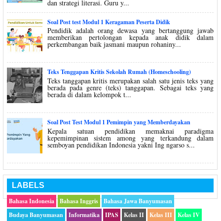
dan strategi literasi. Guru y...
Soal Post test Modul 1 Keragaman Peserta Didik
Pendidik adalah orang dewasa yang bertanggung jawab
memberikan pertolongan kepada anak didik dalam
perkembangan baik jasmani maupun rohaniny...
Teks Tenggapan Kritis Sekolah Rumah (Homeschooling)
Teks tanggapan kritis merupakan salah satu jenis teks yang
berada pada genre (teks) tanggapan. Sebagai teks yang
berada di dalam kelompok t...
Soal Post Test Modul 1 Pemimpin yang Memberdayakan
Kepala satuan pendidikan memaknai paradigma
kepemimpinan sistem among yang terkandung dalam
semboyan pendidikan Indonesia yakni Ing ngarso s...
LABELS
Bahasa Indonesia
Bahasa Inggris
Bahasa Jawa Banyumasan
Budaya Banyumasan
Informatika
IPAS
Kelas II
Kelas III
Kelas IV