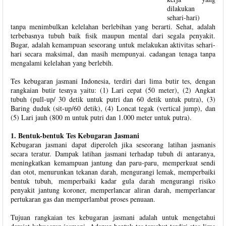
dilakukan
sehari-hari)
tanpa menimbulkan kelelahan berlebihan yang berarti. Sehat, adalah
terbebasnya tubuh baik fisik maupun mental dari segala penyakit.
Bugar, adalah kemampuan seseorang untuk melakukan aktivitas sehari-
hari secara maksimal, dan masih mempunyai. cadangan tenaga tanpa
mengalami kelelahan yang berlebih.
Tes kebugaran jasmani Indonesia, terdiri dari lima butir tes, dengan
rangkaian butir tesnya yaitu: (1) Lari cepat (50 meter), (2) Angkat
tubuh (pull-up/ 30 detik untuk putri dan 60 detik untuk putra), (3)
Baring duduk (sit-up/60 detik), (4) Loncat tegak (vertical jump), dan
(5) Lari jauh (800 m untuk putri dan 1.000 meter untuk putra).
1. Bentuk-bentuk Tes Kebugaran Jasmani
Kebugaran jasmani dapat diperoleh jika seseorang latihan jasmanis
secara teratur. Dampak latihan jasmani terhadap tubuh di antaranya,
meningkatkan kemampuan jantung dan paru-paru, memperkuat sendi
dan otot, menurunkan tekanan darah, mengurangi lemak, memperbaiki
bentuk tubuh, memperbaiki kadar gula darah mengurangi risiko
penyakit jantung koroner, memperlancar aliran darah, memperlancar
pertukaran gas dan memperlambat proses penuaan.
Tujuan rangkaian tes kebugaran jasmani adalah untuk mengetahui