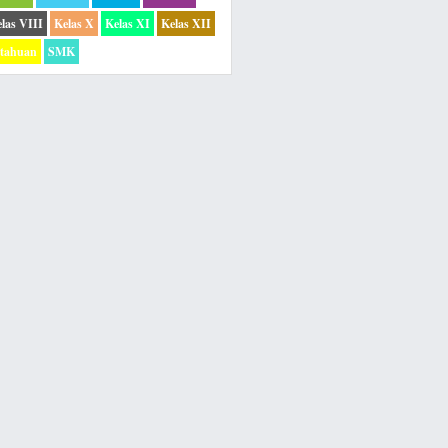
las VIII
Kelas X
Kelas XI
Kelas XII
etahuan
SMK