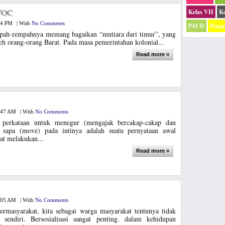
 VOC
Kelas VII
Ke
34 PM
|
With
No Comments
PAUD
Peng
pah-rempahnya memang bagaikan “mutiara dari timur”, yang
leh orang-orang Barat. Pada masa pemerintahan kolonial...
Read more »
:47 AM
|
With
No Comments
 perkataan untuk menegur (mengajak bercakap-cakap dan
r sapa (move) pada intinya adalah suatu pernyataan awal
at melakukan...
Read more »
:05 AM
|
With
No Comments
rmasyarakat, kita sebagai warga masyarakat tentunya tidak
 sendiri. Bersosialisasi sangat penting. dalam kehidupan