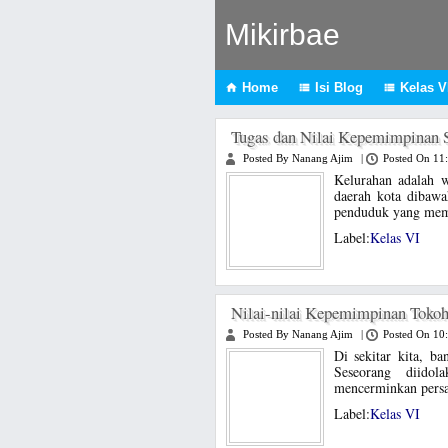
Mikirbae
Home
Isi Blog
Kelas VI



Tugas dan Nilai Kepemimpinan 
Posted By Nanang Ajim
|
Posted On 11
Kelurahan adalah w
daerah kota dibawa
penduduk yang mem
Label:
Kelas VI
Nilai-nilai Kepemimpinan Tokoh
Posted By Nanang Ajim
|
Posted On 10
Di sekitar kita, b
Seseorang diidol
mencerminkan persat
Label:
Kelas VI