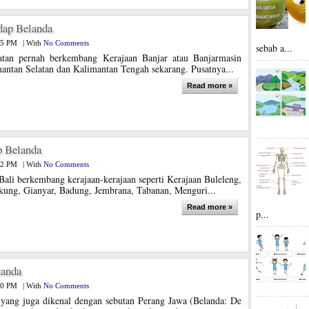
dap Belanda
45 PM
|
With
No Comments
sebab a...
atan pernah berkembang Kerajaan Banjar atau Banjarmasin
antan Selatan dan Kalimantan Tengah sekarang. Pusatnya...
Read more »
p Belanda
22 PM
|
With
No Comments
Bali berkembang kerajaan-kerajaan seperti Kerajaan Buleleng,
ung, Gianyar, Badung, Jembrana, Tabanan, Menguri...
Read more »
p...
landa
30 PM
|
With
No Comments
yang juga dikenal dengan sebutan Perang Jawa (Belanda: De