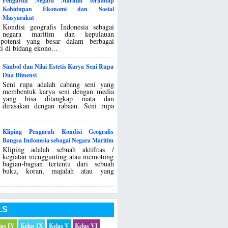
Pengaruh Negara Maritim terhadap
Kehidupan Ekonomi dan Sosial
Masyarakat
Kondisi geografis Indonesia sebagai
negara maritim dan kepulauan
potensi yang besar dalam berbagai
ti di bidang ekono...
Simbol dan Nilai Estetis Karya Seni Rupa
Dua Dimensi
Seni rupa adalah cabang seni yang
membentuk karya seni dengan media
yang bisa ditangkap mata dan
dirasakan dengan rabaan. Seni rupa
Kliping Pengaruh Kondisi Geografis
Bangsa Indonesia sebagai Negara Maritim
Kliping adalah sebuah aktifitas /
kegiatan menggunting atau memotong
bagian-bagian tertentu dari sebuah
buku, koran, majalah atau yang
LS
las IV
Kelas IX
Kelas V
Kelas VI