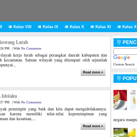
I
Kelas VIII
Kelas IX
Kelas X
Kelas XI
Kelas XI





Seorang Lurah
PENC

:26 PM
|
With
No Comments
ilayah kerja lurah sebagai perangkat daerah kabupaten dan
h kecamatan. Satuan wilayah yang ditempati oleh sejumlah
punyai...
Custom Search
Read more »
POPU

 Idolaku
:37 PM
|
With
No Comments
anyak pemimpin yang baik dan kita dapat mengidolakannya.
akan karena memiliki nilai-nilai kepemimpinan yang
uan dan kesatuan,...
negara maupu
Read more »