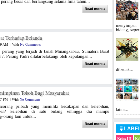
 perang besar dan berlangsung selama lima tahun...
Read more »
menyimpan 
bidang, seper
at Terhadap Belanda
49 AM
|
With
No Comments
h perang yang terjadi di tanah Minangkabau, Sumatera Barat
7. Perang Padri dilatarbelakangi oleh kepulangan...
Read more »
dibedak...
mimpinan Tokoh Bagi Masyarakat
17 PM
|
With
No Comments
eorang pribadi yang memiliki kecakapan dan kelebihan,
lainn...
apan/ kelebihan di satu bidang sehingga dia mampu
-orang lain untuk...
Read more »
LABE

Kelas III
Ke