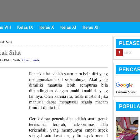
s VIII
Kelas IX
Kelas X
Kelas XI
Kelas XII
ak Silat
PLEASE
ak Silat
:12 PM
|
With
3 Comments
PENCAR
Pencak silat adalah suatu cara bela diri yang
menggunakan akal sepenuhnya. Akal yang
dimiliki manusia lebih sempurna bila
dibandingkan dengan mahlukmahluk yang
Custom Search
lainnya. Oleh karena itu, tidak mustahil jika
manusia dapat menguasai segala macam
POPULA
ilmu di dunia ini.
Gerak dasar pencak silat adalah suatu gerak
terencana, terarah, terkoordinasi dan
terkendali, yang mempunyai empat aspek
sebagai satu kesatuan, yaitu aspek mental