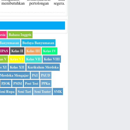
membutuhkan pertolongan segera.
esia
Bahasa Inggris
 Banyumasan
Budaya Banyumasan
IPAS
Kelas II
Kelas III
Kelas IV
las V
Kelas VI
Kelas VII
Kelas VIII
as XI
Kelas XII
Kurikulum Merdeka
Merdeka Mengajar
PAI
PAUD
PJOK
PMM
Post Test
PPKn
Seni Rupa
Seni Tari
Seni Teater
SMK