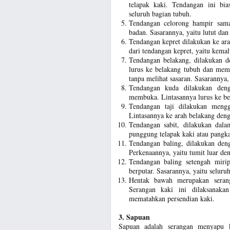
telapak kaki. Tendangan ini bi
seluruh bagian tubuh.
Tendangan celorong hampir sama
badan. Sasarannya, yaitu lutut da
Tendangan kepret dilakukan ke ar
dari tendangan kepret, yaitu kemal
Tendangan belakang, dilakukan d
lurus ke belakang tubuh dan memb
tanpa melihat sasaran. Sasarannya,
Tendangan kuda dilakukan den
membuka. Lintasannya lurus ke bel
Tendangan taji dilakukan meng
Lintasannya ke arah belakang deng
Tendangan sabit, dilakukan dalam
punggung telapak kaki atau pangkal
Tendangan baling, dilakukan deng
Perkenaannya, yaitu tumit luar den
Tendangan baling setengah mirip
berputar. Sasarannya, yaitu seluru
Hentak bawah merupakan seran
Serangan kaki ini dilaksanaka
mematahkan persendian kaki.
3. Sapuan
Sapuan adalah serangan menyapu k