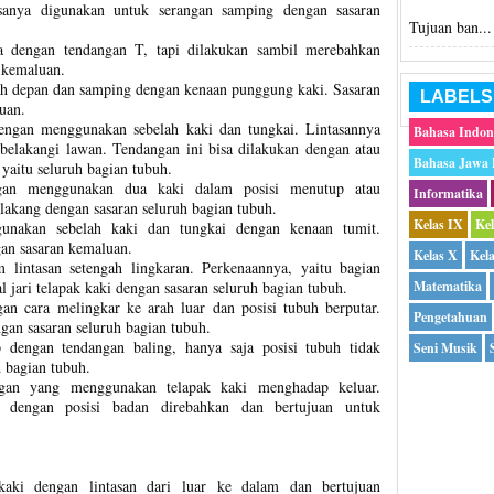
asanya digunakan untuk serangan samping dengan sasaran
Tujuan ban...
 dengan tendangan T, tapi dilakukan sambil merebahkan
n kemaluan.
ah depan dan samping dengan kenaan punggung kaki. Sasaran
LABELS
uan.
engan menggunakan sebelah kaki dan tungkai. Lintasannya
Bahasa Indon
elakangi lawan. Tendangan ini bisa dilakukan dengan atau
Bahasa Jawa
 yaitu seluruh bagian tubuh.
gan menggunakan dua kaki dalam posisi menutup atau
Informatika
akang dengan sasaran seluruh bagian tubuh.
Kelas IX
Ke
gunakan sebelah kaki dan tungkai dengan kenaan tumit.
an sasaran kemaluan.
Kelas X
Kel
 lintasan setengah lingkaran. Perkenaannya, yaitu bagian
 jari telapak kaki dengan sasaran seluruh bagian tubuh.
Matematika
an cara melingkar ke arah luar dan posisi tubuh berputar.
Pengetahuan
gan sasaran seluruh bagian tubuh.
 dengan tendangan baling, hanya saja posisi tubuh tidak
Seni Musik
h bagian tubuh.
gan yang menggunakan telapak kaki menghadap keluar.
n dengan posisi badan direbahkan dan bertujuan untuk
aki dengan lintasan dari luar ke dalam dan bertujuan