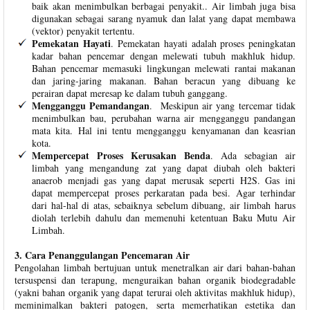
baik akan menimbulkan berbagai penyakit.. Air limbah juga bisa
digunakan sebagai sarang nyamuk dan lalat yang dapat membawa
(vektor) penyakit tertentu.
Pemekatan Hayati
. Pemekatan hayati adalah proses peningkatan
kadar bahan pencemar dengan melewati tubuh makhluk hidup.
Bahan pencemar memasuki lingkungan melewati rantai makanan
dan jaring-jaring makanan. Bahan beracun yang dibuang ke
perairan dapat meresap ke dalam tubuh ganggang.
Mengganggu Pemandangan
. Meskipun air yang tercemar tidak
menimbulkan bau, perubahan warna air mengganggu pandangan
mata kita. Hal ini tentu mengganggu kenyamanan dan keasrian
kota.
Mempercepat Proses Kerusakan Benda
. Ada sebagian air
limbah yang mengandung zat yang dapat diubah oleh bakteri
anaerob menjadi gas yang dapat merusak seperti H2S. Gas ini
dapat mempercepat proses perkaratan pada besi. Agar terhindar
dari hal-hal di atas, sebaiknya sebelum dibuang, air limbah harus
diolah terlebih dahulu dan memenuhi ketentuan Baku Mutu Air
Limbah.
3. Cara Penanggulangan Pencemaran Air
Pengolahan limbah bertujuan untuk menetralkan air dari bahan-bahan
tersuspensi dan terapung, menguraikan bahan organik biodegradable
(yakni bahan organik yang dapat terurai oleh aktivitas makhluk hidup),
meminimalkan bakteri patogen, serta memerhatikan estetika dan