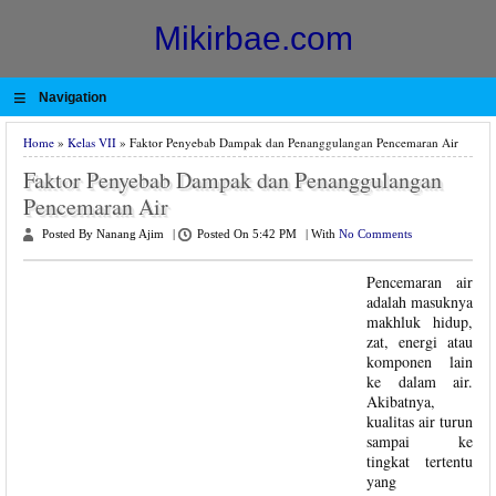
Mikirbae.com
≡
Navigation
Home
»
Kelas VII
» Faktor Penyebab Dampak dan Penanggulangan Pencemaran Air
Faktor Penyebab Dampak dan Penanggulangan
Pencemaran Air
Posted By Nanang Ajim
|
Posted On 5:42 PM
|
With
No Comments
Pencemaran air
adalah masuknya
makhluk hidup,
zat, energi atau
komponen lain
ke dalam air.
Akibatnya,
kualitas air turun
sampai ke
tingkat tertentu
yang