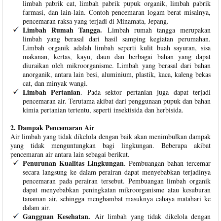
limbah pabrik cat, limbah pabrik pupuk organik, limbah pabrik
farmasi, dan lain-lain. Contoh pencemaran logam berat misalnya,
pencemaran raksa yang terjadi di Minamata, Jepang.
Limbah Rumah Tangga.
Limbah rumah tangga merupakan
limbah yang berasal dari hasil samping kegiatan perumahan.
Limbah organik adalah limbah seperti kulit buah sayuran, sisa
makanan, kertas, kayu, daun dan berbagai bahan yang dapat
diuraikan oleh mikroorganisme. Limbah yang berasal dari bahan
anorganik, antara lain besi, aluminium, plastik, kaca, kaleng bekas
cat, dan minyak wangi.
Limbah Pertanian
. Pada sektor pertanian juga dapat terjadi
pencemaran air. Terutama akibat dari penggunaan pupuk dan bahan
kimia pertanian tertentu, seperti insektisida dan herbisida.
2. Dampak Pencemaran Air
Air limbah yang tidak dikelola dengan baik akan menimbulkan dampak
yang tidak menguntungkan bagi lingkungan. Beberapa akibat
pencemaran air antara lain sebagai berikut.
Penurunan Kualitas Lingkungan
. Pembuangan bahan tercemar
secara langsung ke dalam perairan dapat menyebabkan terjadinya
pencemaran pada perairan tersebut. Pembuangan limbah organik
dapat menyebabkan peningkatan mikroorganisme atau kesuburan
tanaman air, sehingga menghambat masuknya cahaya matahari ke
dalam air.
Gangguan Kesehatan.
Air limbah yang tidak dikelola dengan