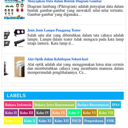
Menyajikan Data dalam Bentuk Diagram Gambar
Diagram lambang (Piktogram) adalah penyajian data dalam
bentuk gambar-gambar yang mewakili nilai-nilai tertentu.
Gambar-gambar yang digunaka...
Jenis Jenis Lampu Panggung Teater
Salah satu alat yang dibutuhkan dalam tata cahaya adalah
lampu. Lampu dalam teater tidak mengacu pada kata lamp
tetapi lantern. Kata lamp d...
Alat Optik dalam Kehidupan Sehari-hari
Alat optik adalah alat yang menggunakan lensa atau cermin
dan membutuhkan cahaya yang membantu manusia dalam
mempermudah penglihatannya. Ce...
LABELS
Bahasa Indonesia
Bahasa Jawa Banyumasan
Budaya Banyumasan
IPAS
Kelas II
Kelas III
Kelas IV
Kelas IX
Kelas V
Kelas VI
Kelas VII
Kelas VIII
Kelas X
Kelas XI
Kelas XII
PAUD
Pengetahuan
SMK