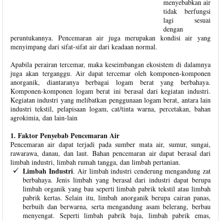
menyebabkan air
tidak berfungsi
lagi sesuai
dengan
peruntukannya. Pencemaran air juga merupakan kondisi air yang
menyimpang dari sifat-sifat air dari keadaan normal.
Apabila perairan tercemar, maka keseimbangan ekosistem di dalamnya
juga akan terganggu. Air dapat tercemar oleh komponen-komponen
anorganik, diantaranya berbagai logam berat yang berbahaya.
Komponen-komponen logam berat ini berasal dari kegiatan industri.
Kegiatan industri yang melibatkan penggunaan logam berat, antara lain
industri tekstil, pelapisaan logam, cat/tinta warna, percetakan, bahan
agrokimia, dan lain-lain
1. Faktor Penyebab Pencemaran Air
Pencemaran air dapat terjadi pada sumber mata air, sumur, sungai,
rawarawa, danau, dan laut. Bahan pencemaran air dapat berasal dari
limbah industri, limbah rumah tangga, dan limbah pertanian.
Limbah Industri
. Air limbah industri cenderung mengandung zat
berbahaya. Jenis limbah yang berasal dari industri dapat berupa
limbah organik yang bau seperti limbah pabrik tekstil atau limbah
pabrik kertas. Selain itu, limbah anorganik berupa cairan panas,
berbuih dan berwarna, serta mengandung asam belerang, berbau
menyengat. Seperti limbah pabrik baja, limbah pabrik emas,