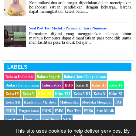
Komunikasi dua arah sangat diperlukan dalam menciptakan
kolaborasi satuan pendidikan dengan keluarga, karena
dapat meningkatkan keterlibatan...
Soal Post Test Modul 3 Permainan Kaya Numerasi
Permainan digital yang menggunakan telepon pintar
maupun komputer dapat dimanfaatkan para pendidik untuk
memfasilitasi peserta didik belajar...
LABELS
Bahasa Indonesia
Bahasa Inggris
Bahasa Jawa Banyumasan
Budaya Banyumasan
Informatika
IPAS
Kelas II
Kelas III
Kelas IV
Kelas IX
Kelas V
Kelas VI
Kelas VII
Kelas VIII
Kelas X
Kelas XI
Kelas XII
Kurikulum Merdeka
Matematika
Merdeka Mengajar
PAI
PAUD
Pengetahuan
PJOK
PMM
Post Test
PPKn
Seni Musik
Seni Rupa
Seni Tari
Seni Teater
SMK
This site uses cookies to help deliver services. By