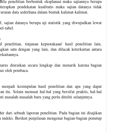
 Bila penelitian berbentuk eksplanasi maka sajiannya berupa
iterapkan pendekatan kualitatis maka sajian datanya tidak
pa uraian data sederhana dalam bentuk kalimat-kalimat.
if, sajian datanya berupa uji statistik yang diwujudkan lewat
el-tabel.
n
penelitian, tinjauan kepustakaan/ hasil penelitian lain,
gkan satu dengan yang lain, dan dilacak keterkaitan antara
erkaitannya.
harus diuraikan secara lengkap dan menarik karena bagian
hui oleh pembaca.
 menjadi kesimpulan hasil penelitian dan apa yang dapat
ian itu. Selain memuat hal-hal yang bersifat praktis, hal-hal
ti masalah-masalah baru yang perlu diteliti selanjutnya.
r dari sebuah laporan penelitian. Pada bagian ini disajikan
n indeks. Berikut penjelasan mengenai bagian-bagian penutup