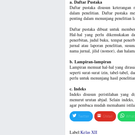
a. Daftar Pustaka
Daftar pustaka disusun keterangan 
dalam penelitian. Daftar pustaka mer
penting dalam menunjang penelitian l
Daftar pustaka dibuat untuk member
Hal-hal yang perlu dikemukakan dal
penerbitan, judul buku, tempat pener
jurnal atau laporan penelitian, susu
nama jurnal, jilid (nomor), dan halam
b. Lampiran-lampiran
Lampiran memuat hal-hal yang dirasaka
seperti surat-surat izin, tabel-tabel, 
perlu untuk menunjang hasil penelitia
c. Indeks
Indeks disusun peristilahan yang d
menurut urutan abjad. Selain indeks, 
agar pembaca mudah memahami istilah
Twitter
GMail
What
Label:
Kelas XII