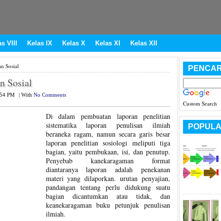
s VIII
Kelas IX
Kelas X
Kelas XI
Kelas XII
n Sosial
PENCAR
n Sosial
:54 PM
|
With
No Comments
Custom Search
Di dalam pembuatan laporan penelitian
sistematika laporan penulisan ilmiah
POPULA
beraneka ragam, namun secara garis besar
laporan penelitian sosiologi meliputi tiga
bagian, yaitu pembukaan, isi, dan penutup.
Penyebab kanekaragaman format
diantaranya laporan adalah penekanan
materi yang dilaporkan. urutan penyajian,
pandangan tentang perlu didukung suatu
bagian dicantumkan atau tidak, dan
keanekaragaman buku petunjuk penulisan
ilmiah.