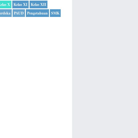
elas X
Kelas XI
Kelas XII
erdeka
PAUD
Pengetahuan
SMK