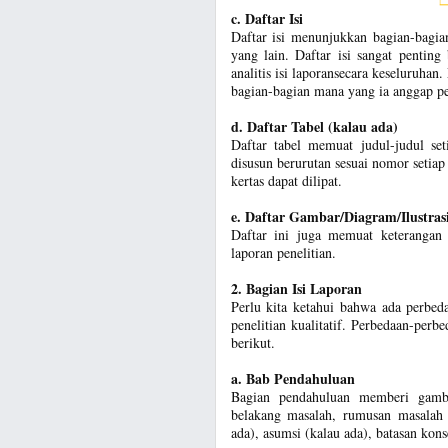
c. Daftar Isi
Daftar isi menunjukkan bagian-bagia
yang lain. Daftar isi sangat pentin
analitis isi laporansecara keseluruha
bagian-bagian mana yang ia anggap pe
d. Daftar Tabel (kalau ada)
Daftar tabel memuat judul-judul set
disusun berurutan sesuai nomor setia
kertas dapat dilipat.
e. Daftar Gambar/Diagram/Ilustras
Daftar ini juga memuat keterangan 
laporan penelitian.
2. Bagian Isi Laporan
Perlu kita ketahui bahwa ada perbeda
penelitian kualitatif. Perbedaan-perbe
berikut.
a. Bab Pendahuluan
Bagian pendahuluan memberi gamba
belakang masalah, rumusan masalah p
ada), asumsi (kalau ada), batasan kon