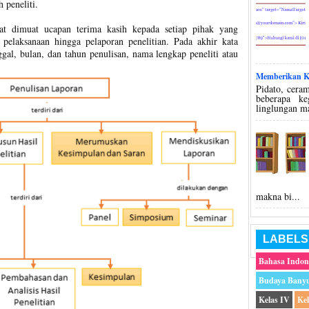
 peneliti.
at dimuat ucapan terima kasih kepada setiap pihak yang
pelaksanaan hingga pelaporan penelitian. Pada akhir kata
gal, bulan, dan tahun penulisan, nama lengkap peneliti atau
Memberikan Ko
Pidato, ceram
beberapa k
linglungan m
makna bi...
LABELS
Bahasa Indon
Budaya Bany
Kelas IV
Ke