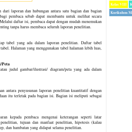
Kelas VIII
K
n dari laporan dan hubungan antara satu bagian dan bagian
Kurikulum M
g bagi pembaca sebab dapat membantu untuk melihat secara
n. Melalui daftar isi, pembaca dapat dengan mudah menemukan
nting tanpa harus membaca seluruh laporan penelitian.
iap tabel yang ada dalam laporan penelitian. Daftar tabel
p tabel. Halaman yang menggunakan tabel halaman lebih luas,
i/Peta
atau judul gambar/ilustrasi/ diagram/peta yang ada dalam
an antara penyusunan laporan penelitian kuantitatif dengan
daan itu terletak pada bagian isi. Bagian isi meliputi sebagai
ran kepada pembaca mengenai keterangan seperti latar
enelitian, tujuan dan manfaat penelitian, hipotesis (kalau
sep, dan hambatan yang didapat selama penelitian.