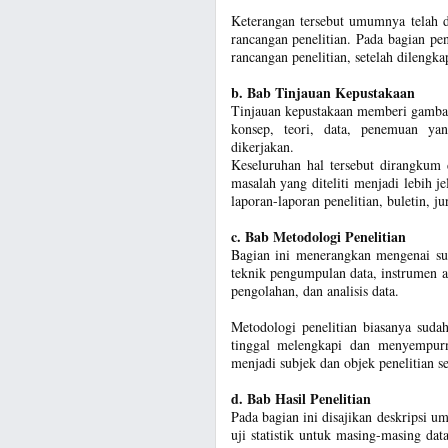
Keterangan tersebut umumnya telah d
rancangan penelitian. Pada bagian pe
rancangan penelitian, setelah dilengk
b. Bab Tinjauan Kepustakaan
Tinjauan kepustakaan memberi gambaran
konsep, teori, data, penemuan ya
dikerjakan.
Keseluruhan hal tersebut dirangkum 
masalah yang diteliti menjadi lebih j
laporan-laporan penelitian, buletin, ju
c. Bab Metodologi Penelitian
Bagian ini menerangkan mengenai sub
teknik pengumpulan data, instrumen at
pengolahan, dan analisis data.
Metodologi penelitian biasanya sudah
tinggal melengkapi dan menyempur
menjadi subjek dan objek penelitian se
d. Bab Hasil Penelitian
Pada bagian ini disajikan deskripsi um
uji statistik untuk masing-masing dat