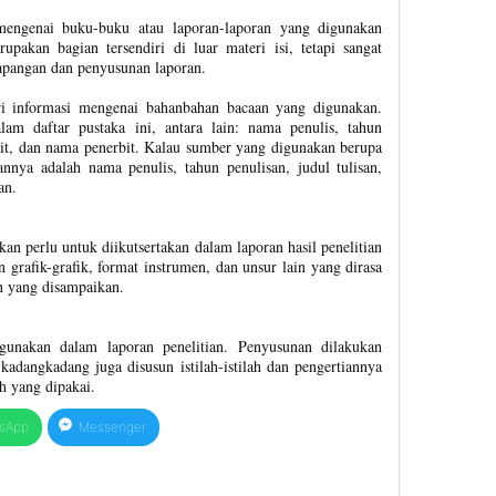
mengenai buku-buku atau laporan-laporan yang digunakan
upakan bagian tersendiri di luar materi isi, tetapi sangat
apangan dan penyusunan laporan.
i informasi mengenai bahanbahan bacaan yang digunakan.
am daftar pustaka ini, antara lain: nama penulis, tahun
bit, dan nama penerbit. Kalau sumber yang digunakan berupa
nannya adalah nama penulis, tahun penulisan, judul tulisan,
an.
n perlu untuk diikutsertakan dalam laporan hasil penelitian
dan grafik-grafik, format instrumen, dan unsur lain yang dirasa
n yang disampaikan.
igunakan dalam laporan penelitian. Penyusunan dilakukan
kadangkadang juga disusun istilah-istilah dan pengertiannya
 yang dipakai.
sApp
Messenger