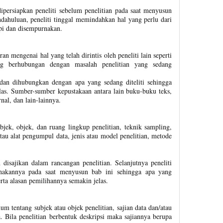
ipersiapkan peneliti sebelum penelitian pada saat menyusun
ndahuluan, peneliti tinggal memindahkan hal yang perlu dari
api dan disempurnakan.
 mengenai hal yang telah dirintis oleh peneliti lain seperti
ng berhubungan dengan masalah penelitian yang sedang
dan dihubungkan dengan apa yang sedang diteliti sehingga
elas. Sumber-sumber kepustakaan antara lain buku-buku teks,
rnal, dan lain-lainnya.
jek, objek, dan ruang lingkup penelitian, teknik sampling,
au alat pengumpul data, jenis atau model penelitian, metode
 disajikan dalam rancangan penelitian. Selanjutnya peneliti
nakannya pada saat menyusun bab ini sehingga apa yang
rta alasan pemilihannya semakin jelas.
um tentang subjek atau objek penelitian, sajian data dan/atau
a. Bila penelitian berbentuk deskripsi maka sajiannya berupa