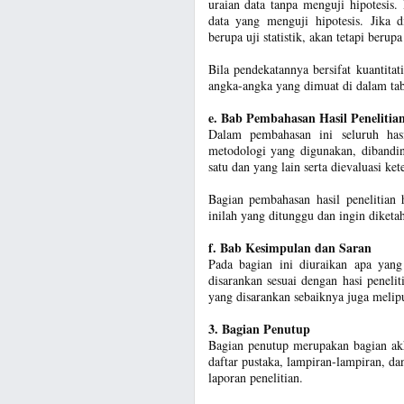
uraian data tanpa menguji hipotesis.
data yang menguji hipotesis. Jika d
berupa uji statistik, akan tetapi beru
Bila pendekatannya bersifat kuantitat
angka-angka yang dimuat di dalam tab
e. Bab Pembahasan Hasil Penelitia
Dalam pembahasan ini seluruh hasil 
metodologi yang digunakan, dibandin
satu dan yang lain serta dievaluasi ket
Bagian pembahasan hasil penelitian 
inilah yang ditunggu dan ingin diketa
f. Bab Kesimpulan dan Saran
Pada bagian ini diuraikan apa yang
disarankan sesuai dengan hasi penelit
yang disarankan sebaiknya juga melipu
3. Bagian Penutup
Bagian penutup merupakan bagian akhi
daftar pustaka, lampiran-lampiran, da
laporan penelitian.