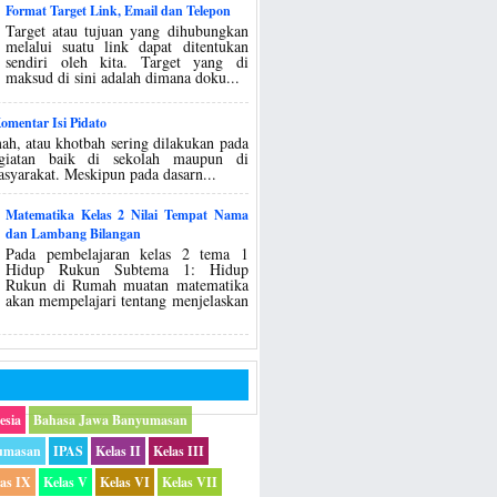
Format Target Link, Email dan Telepon
Target atau tujuan yang dihubungkan
melalui suatu link dapat ditentukan
sendiri oleh kita. Target yang di
maksud di sini adalah dimana doku...
mentar Isi Pidato
ah, atau khotbah sering dilakukan pada
egiatan baik di sekolah maupun di
asyarakat. Meskipun pada dasarn...
Matematika Kelas 2 Nilai Tempat Nama
dan Lambang Bilangan
Pada pembelajaran kelas 2 tema 1
Hidup Rukun Subtema 1: Hidup
Rukun di Rumah muatan matematika
akan mempelajari tentang menjelaskan
esia
Bahasa Jawa Banyumasan
umasan
IPAS
Kelas II
Kelas III
las IX
Kelas V
Kelas VI
Kelas VII