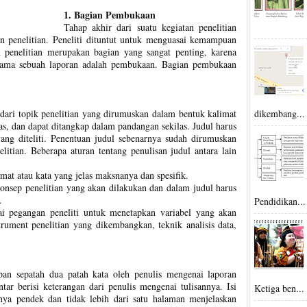
1. Bagian Pembukaan
Tahap akhir dari suatu kegiatan penelitian
n penelitian. Peneliti dituntut untuk menguasai kemampuan
 penelitian merupakan bagian yang sangat penting, karena
ertama sebuah laporan adalah pembukaan. Bagian pembukaan
dari topik penelitian yang dirumuskan dalam bentuk kalimat
dikembang...
las, dan dapat ditangkap dalam pandangan sekilas. Judul harus
yang diteliti. Penentuan judul sebenarnya sudah dirumuskan
itian. Beberapa aturan tentang penulisan judul antara lain
mat atau kata yang jelas maksnanya dan spesifik.
onsep penelitian yang akan dilakukan dan dalam judul harus
.
Pendidikan...
ai pegangan peneliti untuk menetapkan variabel yang akan
strument penelitian yang dikembangkan, teknik analisis data,
pan sepatah dua patah kata oleh penulis mengenai laporan
tar berisi keterangan dari penulis mengenai tulisannya. Isi
Ketiga ben...
anya pendek dan tidak lebih dari satu halaman menjelaskan