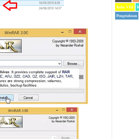
Kelas VIII
K
Pengetahuan