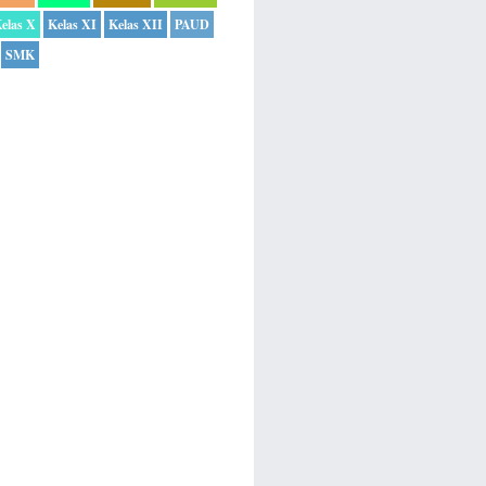
elas X
Kelas XI
Kelas XII
PAUD
SMK