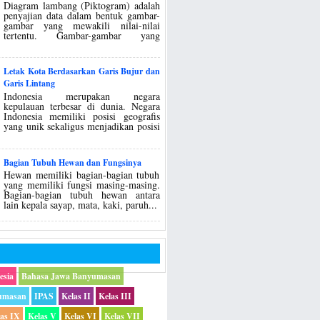
Diagram lambang (Piktogram) adalah
penyajian data dalam bentuk gambar-
gambar yang mewakili nilai-nilai
tertentu. Gambar-gambar yang
Letak Kota Berdasarkan Garis Bujur dan
Garis Lintang
Indonesia merupakan negara
kepulauan terbesar di dunia. Negara
Indonesia memiliki posisi geografis
yang unik sekaligus menjadikan posisi
Bagian Tubuh Hewan dan Fungsinya
Hewan memiliki bagian-bagian tubuh
yang memiliki fungsi masing-masing.
Bagian-bagian tubuh hewan antara
lain kepala sayap, mata, kaki, paruh...
esia
Bahasa Jawa Banyumasan
umasan
IPAS
Kelas II
Kelas III
las IX
Kelas V
Kelas VI
Kelas VII