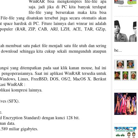
WinRAR bisa mengkompres file-file apa
saja. jadi jika di PC kita banyak terdapat
file-file yang berserakan maka kita bisa
ile-file yang disatukan tersebut juga secara otomatis akan
space hardisk di PC. Fiture lainnya dari winrar ini adalah
 populer (RAR, ZIP, CAB, ARJ, LZH, ACE, TAR, GZip,
h membuat satu paket file menjadi satu file utuh dan sering
be...
download sehingga kita cukup sekali menngunduh ataupun
gsi yang ditempatkan pada saat klik kanan mouse, hal ini
engoperasiannya. Saat ini aplikasi WinRAR tersedia untuk
a :Windows, Linux, FreeBSD, DOS, OS/2, MacOS X. Berikut
ikasi WinRAR :
likasi kompresi lainnya.
ives (SFX).
e.
Encryption Standard) dengan kunci 128 bit.
nan data.
.589 miliar gigabytes.