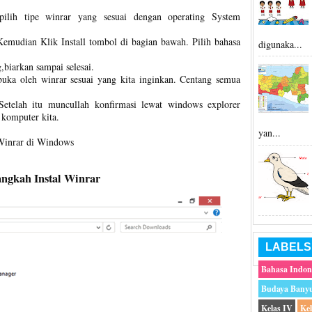
r.pilih tipe winrar yang sesuai dengan operating System
Kemudian Klik Install tombol di bagian bawah. Pilih bahasa
digunaka...
,biarkan sampai selesai.
a buka oleh winrar sesuai yang kita inginkan. Centang semua
e Setelah itu muncullah konfirmasi lewat windows explorer
 komputer kita.
yan...
 Winrar di Windows
ngkah Instal Winrar
LABELS
Bahasa Indon
Budaya Bany
Kelas IV
Ke