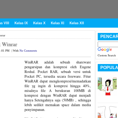
s VIII
Kelas IX
Kelas X
Kelas XI
Kelas XII
nrar
PENCAR
i Winrar
1:01 PM
|
With
No Comments
Custom Search
WinRAR adalah sebuah shareware
pengarsipan dan kompresi oleh Eugene
POPULA
Roshal. Pocket RAR, sebuah versi untuk
Pocket PC, tersedia secara freeware. Fitur
WinRAR dapat mengkompresi/memadatkan
file yg ingin di kompresi hingga 40%,
misalnya file A berukuran 100MB di
kompresi dengan WinRAR dapat menjadi
hanya Setengahnya saja (50MB) , sehingga
lebih sedikit memakan space dalam media
penyimpanan.