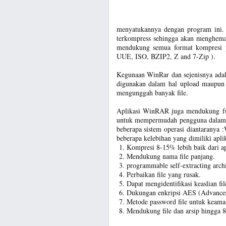
menyatukannya dengan program ini. F
terkompress sehingga akan menghemat 
mendukung semua format kompresi
UUE, ISO, BZIP2, Z and 7-Zip ).
Kegunaan WinRar dan sejenisnya adala
digunakan dalam hal upload maupun 
mengunggah banyak file.
Aplikasi WinRAR juga mendukung fun
untuk mempermudah pengguna dalam p
beberapa sistem operasi diantarany
beberapa kelebihan yang dimiliki apl
Kompresi 8-15% lebih baik dari ap
Mendukung nama file panjang.
programmable self-extracting arch
Perbaikan file yang rusak.
Dapat mengidentifikasi keaslian fil
Dukungan enkripsi AES (Advanced 
Metode password file untuk keama
Mendukung file dan arsip hingga 8