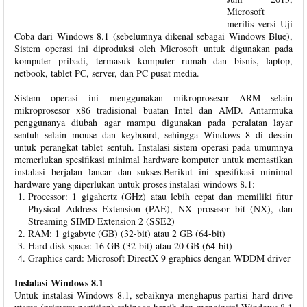
Microsoft
merilis versi Uji
Coba dari Windows 8.1 (sebelumnya dikenal sebagai Windows Blue),
Sistem operasi ini diproduksi oleh Microsoft untuk digunakan pada
komputer pribadi, termasuk komputer rumah dan bisnis, laptop,
netbook, tablet PC, server, dan PC pusat media.
Sistem operasi ini menggunakan mikroprosesor ARM selain
mikroprosesor x86 tradisional buatan Intel dan AMD. Antarmuka
penggunanya diubah agar mampu digunakan pada peralatan layar
sentuh selain mouse dan keyboard, sehingga Windows 8 di desain
untuk perangkat tablet sentuh. Instalasi sistem operasi pada umumnya
memerlukan spesifikasi minimal hardware komputer untuk memastikan
instalasi berjalan lancar dan sukses.Berikut ini spesifikasi minimal
hardware yang diperlukan untuk proses instalasi windows 8.1:
Processor: 1 gigahertz (GHz) atau lebih cepat dan memiliki fitur
Physical Address Extension (PAE), NX prosesor bit (NX), dan
Streaming SIMD Extension 2 (SSE2)
RAM: 1 gigabyte (GB) (32-bit) atau 2 GB (64-bit)
Hard disk space: 16 GB (32-bit) atau 20 GB (64-bit)
Graphics card: Microsoft DirectX 9 graphics dengan WDDM driver
Inslalasi Windows 8.1
Untuk instalasi Windows 8.1, sebaiknya menghapus partisi hard drive