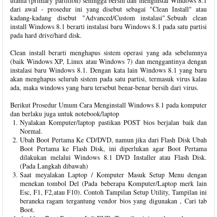
utama (primary partition) sehingga bersih dan menginstal Windows 8.1
dari awal - prosedur ini yang disebut sebagai "Clean Install" atau
kadang-kadang disebut "Advanced/Custom instalasi".Sebuah clean
install Windows 8.1 berarti instalasi baru Windows 8.1 pada satu partisi
pada hard drive/hard disk.
Clean install berarti menghapus sistem operasi yang ada sebelumnya
(baik Windows XP, Linux atau Windows 7) dan menggantinya dengan
instalasi baru Windows 8.1. Dengan kata lain Windows 8.1 yang baru
akan menghapus seluruh sistem pada satu partisi, termasuk virus kalau
ada, maka windows yang baru tersebut benar-benar bersih dari virus.
Berikut Prosedur Umum Cara Menginstall Windows 8.1 pada komputer
dan berlaku juga untuk notebook/laptop
Nyalakan Komputer/laptop pastikan POST bios berjalan baik dan
Normal.
Ubah Boot Pertama Ke CD/DVD, namun jika dari Flash Disk Ubah
Boot Pertama ke Flash Disk, ini diperlukan agar Boot Pertama
dilakukan melalui Windows 8.1 DVD Installer atau Flash Disk.
(Pada Langkah dibawah)
Saat meyalakan Laptop / Komputer Masuk Setup Menu dengan
menekan tombol Del (Pada beberapa Komputer/Laptop merk lain
Esc, F1, F2,atau F10). Contoh Tampilan Setup Utility, Tampilan ini
beraneka ragam tergantung vendor bios yang digunakan , Cari tab
Boot.