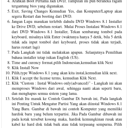
Arahkan Boot Pertama Jadi DVD, Tampilan ini pun beraneka ragam
tergantung bios yang digunakan.
Exit, Saving Changes Kemudian Yes, dan Komputer/Laptop akan
segera Restart dan booting dari DVD.
Jangan Lupa masukan terlebih dahulu DVD Windows 8.1 Installer
ke Drive DVD, sebelum restart. Mulai Proses Instalasi Windows 8.1
dari DVD Windows 8.1 Installer, Tekan sembarang tombol pada
keyboard, misalnya klik Enter (waktunya hanya 5 detik, bila 5 detik
tidak ada input tombol dari keyboard, proses tidak akan terjadi,
harus restart lagi)
Pada Langkah ini tidak melakukan apapun. Selanjutnya Pemilihan
bahasa installer tetap isikan English (US).
Time and curency format,pilih Indonesian,kemudian klik Next
Klik Install Now
Pilih,type Windows 8.1 yang akan kita instal,kemudian klik next.
Klik I accept the license terms, kemudian Klik Next.
Klik “Custom : Instal Windows only(advanced)” - Langkah ini akan
memproses Windows dari awal, sehingga nanti akan seperti baru,
dan menghapus semua sistem yang lama.
Setelah Itu masuk ke Contoh Gambar Di bawah ini, Pada langkah
ini Penting Untuk Mengatur Partisi Yang akan diinstal Windows 8.1
Yang Baru. Gambar di bawah ini contoh Komputer yang memiliki
hardisk baru yang belum terpartisi. Jika Pada Gambar dibawah ini
pada kotak tersebut kosong maka, hardisk kemungkinan rusak atau
kabel ke hard disk tidak baik atau tidak terpasang sempurna. Pilih