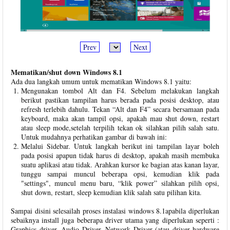
Prev
Next
Mematikan/shut down Windows 8.1
Ada dua langkah umum untuk mematikan Windows 8.1 yaitu:
Mengunakan tombol Alt dan F4. Sebelum melakukan langkah
berikut pastikan tampilan harus berada pada posisi desktop, atau
refresh terlebih dahulu. Tekan “Alt dan F4” secara bersamaan pada
keyboard, maka akan tampil opsi, apakah mau shut down, restart
atau sleep mode,setelah terpilih tekan ok silahkan pilih salah satu.
Untuk mudahnya perhatikan gambar di bawah ini:
Melalui Sidebar. Untuk langkah berikut ini tampilan layar boleh
pada posisi apapun tidak harus di desktop, apakah masih membuka
suatu aplikasi atau tidak. Arahkan kursor ke bagian atas kanan layar,
tunggu sampai muncul beberapa opsi, kemudian klik pada
"settings", muncul menu baru, “klik power” silahkan pilih opsi,
shut down, restart, sleep kemudian klik salah satu pilihan kita.
Sampai disini selesailah proses instalasi windows 8.1apabila diperlukan
sebaiknya install juga beberapa driver utama yang diperlukan seperti :
Graphics driver, Audio Driver, Network Driver (atau driver hardware