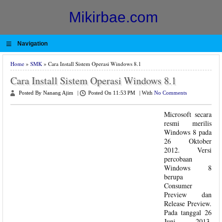
Mikirbae.com
≡
Navigation
Home
»
SMK
» Cara Install Sistem Operasi Windows 8.1
Cara Install Sistem Operasi Windows 8.1
Posted By Nanang Ajim
|
Posted On 11:53 PM
|
With
No Comments
Microsoft secara
resmi merilis
Windows 8 pada
26 Oktober
2012. Versi
percobaan
Windows 8
berupa
Consumer
Preview dan
Release Preview.
Pada tanggal 26
Juni 2013,