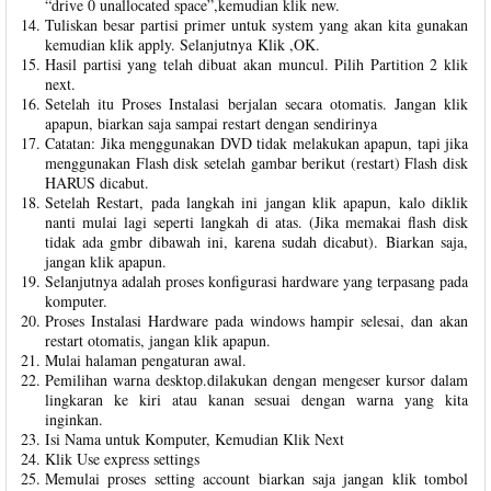
“drive 0 unallocated space”,kemudian klik new.
Tuliskan besar partisi primer untuk system yang akan kita gunakan
kemudian klik apply. Selanjutnya Klik ,OK.
Hasil partisi yang telah dibuat akan muncul. Pilih Partition 2 klik
next.
Setelah itu Proses Instalasi berjalan secara otomatis. Jangan klik
apapun, biarkan saja sampai restart dengan sendirinya
Catatan: Jika menggunakan DVD tidak melakukan apapun, tapi jika
menggunakan Flash disk setelah gambar berikut (restart) Flash disk
HARUS dicabut.
Setelah Restart, pada langkah ini jangan klik apapun, kalo diklik
nanti mulai lagi seperti langkah di atas. (Jika memakai flash disk
tidak ada gmbr dibawah ini, karena sudah dicabut). Biarkan saja,
jangan klik apapun.
Selanjutnya adalah proses konfigurasi hardware yang terpasang pada
komputer.
Proses Instalasi Hardware pada windows hampir selesai, dan akan
restart otomatis, jangan klik apapun.
Mulai halaman pengaturan awal.
Pemilihan warna desktop.dilakukan dengan mengeser kursor dalam
lingkaran ke kiri atau kanan sesuai dengan warna yang kita
inginkan.
Isi Nama untuk Komputer, Kemudian Klik Next
Klik Use express settings
Memulai proses setting account biarkan saja jangan klik tombol