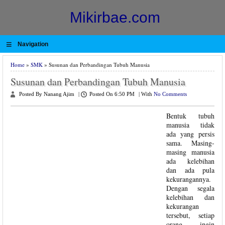
Mikirbae.com
≡
Navigation
Home
»
SMK
» Susunan dan Perbandingan Tubuh Manusia
Susunan dan Perbandingan Tubuh Manusia
Posted By Nanang Ajim
|
Posted On 6:50 PM
|
With
No Comments
Bentuk tubuh
manusia tidak
ada yang persis
sama. Masing-
masing manusia
ada kelebihan
dan ada pula
kekurangannya.
Dengan segala
kelebihan dan
kekurangan
tersebut, setiap
orang ingin