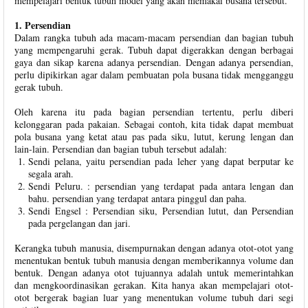
mempelajari bentuk tubuh model yang akan memakai busana tersebut.
1. Persendian
Dalam rangka tubuh ada macam-macam persendian dan bagian tubuh
yang mempengaruhi gerak. Tubuh dapat digerakkan dengan berbagai
gaya dan sikap karena adanya persendian. Dengan adanya persendian,
perlu dipikirkan agar dalam pembuatan pola busana tidak mengganggu
gerak tubuh.
Oleh karena itu pada bagian persendian tertentu, perlu diberi
kelonggaran pada pakaian. Sebagai contoh, kita tidak dapat membuat
pola busana yang ketat atau pas pada siku, lutut, kerung lengan dan
lain-lain. Persendian dan bagian tubuh tersebut adalah:
Sendi pelana, yaitu persendian pada leher yang dapat berputar ke
segala arah.
Sendi Peluru. : persendian yang terdapat pada antara lengan dan
bahu. persendian yang terdapat antara pinggul dan paha.
Sendi Engsel : Persendian siku, Persendian lutut, dan Persendian
pada pergelangan dan jari.
Kerangka tubuh manusia, disempurnakan dengan adanya otot-otot yang
menentukan bentuk tubuh manusia dengan memberikannya volume dan
bentuk. Dengan adanya otot tujuannya adalah untuk memerintahkan
dan mengkoordinasikan gerakan. Kita hanya akan mempelajari otot-
otot bergerak bagian luar yang menentukan volume tubuh dari segi