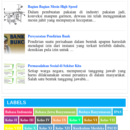
Bagian Bagian Mesin High Speed
Dalam pembuatan pakaian di industri pakaian jadi,
konveksi maupun garmen, dewasa ini telah menggunakan
mesin jahit yang mempunyai kecepatan...
Persyaratan Pendirian Bank
Pendirian suatu perisahaan dalam bentuk apapun haruslah
mendapat izin dari instansi yang terkait terlebih dahulu,
demikian pula izin untuk ...
Permasalahan Sosial di Sekitar Kita
Setiap warga negara, mempunyai tanggung jawab yang
harus dilaksanakan sesuai perannya di dalam masyarakat.
Salah satu bentuk tanggung jawabn...
LABELS
Bahasa Indonesia
Bahasa Jawa Banyumasan
Budaya Banyumasan
IPAS
Kelas II
Kelas III
Kelas IV
Kelas IX
Kelas V
Kelas VI
Kelas VII
Kelas VIII
Kelas X
Kelas XI
Kelas XII
Kurikulum Merdeka
PAUD