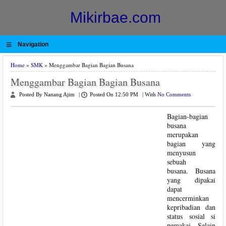
Mikirbae.com
≡
Navigation
Home
»
SMK
» Menggambar Bagian Bagian Busana
Menggambar Bagian Bagian Busana
Posted By Nanang Ajim
|
Posted On 12:50 PM
|
With
No Comments
Bagian-bagian
busana
merupakan
bagian yang
menyusun
sebuah
busana. Busana
yang dipakai
dapat
mencerminkan
kepribadian dan
status sosial si
pemakai. Selain