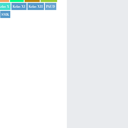
elas X
Kelas XI
Kelas XII
PAUD
SMK