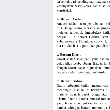
terbentuk dari pendinginan magma ya
kebanyakan besar, keras dan kuat, d
konstruksi.
b. Batuan Andesit
Andesit adalah suatu jenis batuan be
hijau tetapi sering merah atau jingg
meletus, terbentuk (membeku) ketik
dengan 1,100 derajat Celsius. Batu 
kuburan orang Tionghoa, cobek, lum
hiasan. Salah satu pusat kerajian dari 
c. Batuan Diorit
Diorit adalah salah satu jenis batua
gelap hijau keabu-abuan. Batuan ini
Tengah.Diorit dapat digunakan untu
pengeras jalan, pondasi, dan lain-lain.
d. Batuan Gabro
Gabro terbentuk ketika magma cair 
mendingin. Batuan ini berwarna hit
massive, tidak terdapat rongga atau
tekstur fanerik karena mineral-miner
yang besar menunjukkan bahwa miner
lambat sehingga bentuk mineralnya b