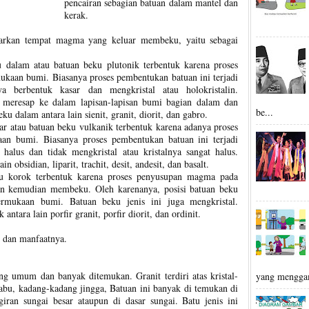
pencairan sebagian batuan dalam mantel dan
kerak.
sarkan tempat magma yang keluar membeku, yaitu sebagai
dalam atau batuan beku plutonik terbentuk karena proses
aan bumi. Biasanya proses pembentukan batuan ini terjadi
ya berbentuk kasar dan mengkristal atau holokristalin.
meresap ke dalam lapisan-lapisan bumi bagian dalam dan
be...
u dalam antara lain sienit, granit, diorit, dan gabro.
r atau batuan beku vulkanik terbentuk karena adanya proses
 bumi. Biasanya proses pembentukan batuan ini terjadi
 halus dan tidak mengkristal atau kristalnya sangat halus.
 obsidian, liparit, trachit, desit, andesit, dan basalt.
u korok terbentuk karena proses penyusupan magma pada
 dan kemudian membeku. Oleh karenanya, posisi batuan beku
rmukaan bumi. Batuan beku jenis ini juga mengkristal.
ntara lain porfir granit, porfir diorit, dan ordinit.
u dan manfaatnya.
ang umum dan banyak ditemukan. Granit terdiri atas kristal-
yang mengga
-abu, kadang-kadang jingga, Batuan ini banyak di temukan di
giran sungai besar ataupun di dasar sungai. Batu jenis ini