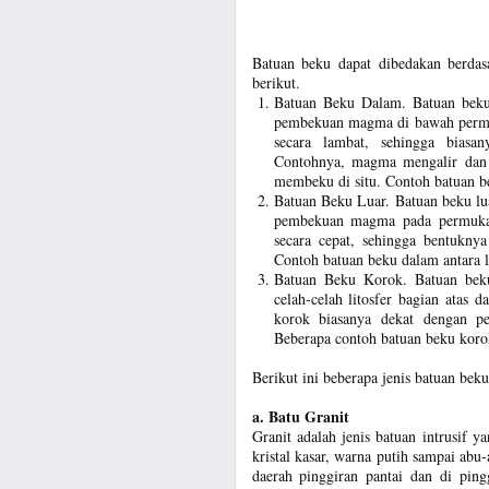
Batuan beku dapat dibedakan berda
berikut.
Batuan Beku Dalam. Batuan beku 
pembekuan magma di bawah permuk
secara lambat, sehingga biasan
Contohnya, magma mengalir dan 
membeku di situ. Contoh batuan bek
Batuan Beku Luar. Batuan beku lua
pembekuan magma pada permukaan
secara cepat, sehingga bentuknya
Contoh batuan beku dalam antara lain
Batuan Beku Korok. Batuan bek
celah-celah litosfer bagian atas
korok biasanya dekat dengan pe
Beberapa contoh batuan beku korok a
Berikut ini beberapa jenis batuan bek
a. Batu Granit
Granit adalah jenis batuan intrusif y
kristal kasar, warna putih sampai abu
daerah pinggiran pantai dan di ping