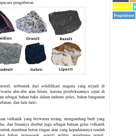
upacara penguburan.
Kelas VIII
K
Pengetahuan
rusif, terbentuk dari solidifikasi magma yang terjadi di
rwarna abu-abu atau hitam, karena pembekuannya cepat di
an sebagai bahan baku dalam industri poles, bahan bangunan
batan, dan lain-lain).
tuan vulkanik yang berwarna terang, mengandung buih yang
as, dan biasanya disebut juga sebagai batuan gelas volkanik
n untuk membuat beton ringan atau yang kepadatannya rendah
gai bahan penggosok, seperti pelitur, penghapus pensil,