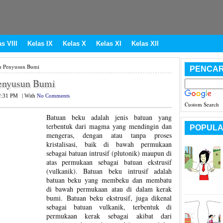
s VIII
Kelas IX
Kelas X
Kelas XI
Kelas XII
ku Penyusun Bumi
PENCAR
Penyusun Bumi
2:31 PM
|
With
No Comments
Custom Search
Batuan beku adalah jenis batuan yang
terbentuk dari magma yang mendingin dan
POPULA
mengeras, dengan atau tanpa proses
kristalisasi, baik di bawah permukaan
sebagai batuan intrusif (plutonik) maupun di
atas permukaan sebagai batuan ekstrusif
(vulkanik). Batuan beku intrusif adalah
batuan beku yang membeku dan membatu
di bawah permukaan atau di dalam kerak
bumi. Batuan beku ekstrusif, juga dikenal
sebagai batuan vulkanik, terbentuk di
permukaan kerak sebagai akibat dari