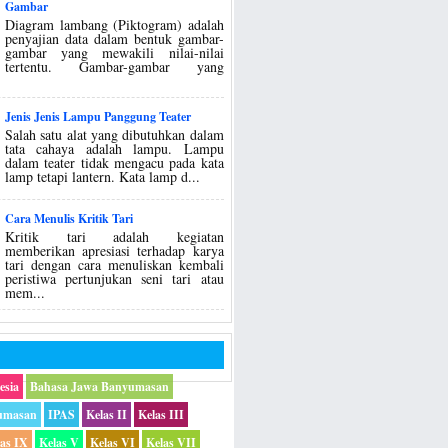
Gambar
Diagram lambang (Piktogram) adalah
penyajian data dalam bentuk gambar-
gambar yang mewakili nilai-nilai
tertentu. Gambar-gambar yang
Jenis Jenis Lampu Panggung Teater
Salah satu alat yang dibutuhkan dalam
tata cahaya adalah lampu. Lampu
dalam teater tidak mengacu pada kata
lamp tetapi lantern. Kata lamp d...
Cara Menulis Kritik Tari
Kritik tari adalah kegiatan
memberikan apresiasi terhadap karya
tari dengan cara menuliskan kembali
peristiwa pertunjukan seni tari atau
mem...
esia
Bahasa Jawa Banyumasan
umasan
IPAS
Kelas II
Kelas III
las IX
Kelas V
Kelas VI
Kelas VII