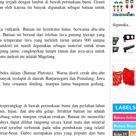
ng terjadi dengan lambat di bawah permukaan bumi. Granit
an oleh karena itu banyak digunakan sebagai batuan untuk
digunaka...
ku vulkanik. Batuan ini bertekstur halus, berwarna abu-abu
a. Batuan ini berasal dari lelehan lava gunung merapi yang
a temperatur lava yang meleleh turun antara 900 sampai
andesit ini masih digunakan sebagai material untuk nisan
pang jamu, cungkup/kap lampu taman dan arca-arca untuk
batu andesit ini adalah Magelang.
n beku dalam (Batuan Plutonis). Warna diorit cerah abu-abu
 banyak terdapat di daerah Banjarnegara dan Pemalang, Jawa
k batu ornamen dinding, maupun lantai bangunan gedung,
terperangkap di bawah permukaan bumi dan perlahan-lahan
LABELS
am, hijau, dan abu-abu gelap. Struktur batuan ini adalah
 lubang udara maupun retakan-retakan. Batuan ini memeiliki
Bahasa Indon
alnya dapat dilihat langsung secara kasat mata dan mineral
Budaya Bany
al tersebut terbentuk pada suhu pembekuan yang relatif
esar-besar. Gabro merupakan jenis yang populer dari batu
Kelas IV
Ke