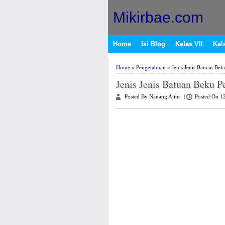
Mikirbae.com
Home
Isi Blog
Kelas VII
Kela
Home
»
Pengetahuan
» Jenis Jenis Batuan Be
Jenis Jenis Batuan Beku 
Posted By Nanang Ajim
|
Posted On 1