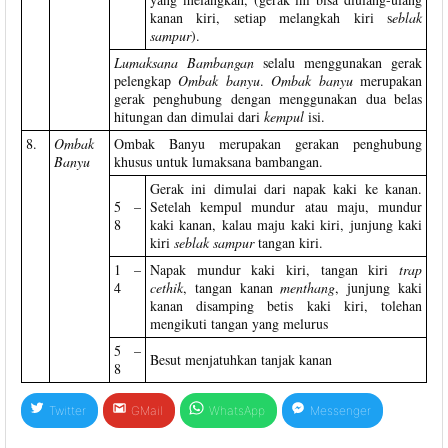
kanan kiri, setiap melangkah kiri s
eblak
sampur
).
Lumaksana Bambangan
selalu menggunakan gerak
pelengkap
Ombak banyu
.
Ombak banyu
merupakan
gerak penghubung dengan menggunakan dua belas
hitungan dan dimulai dari
kempul
isi.
8.
Ombak
Ombak Banyu merupakan gerakan penghubung
Banyu
khusus untuk lumaksana bambangan.
Gerak ini dimulai dari napak kaki ke kanan.
5 –
Setelah kempul mundur atau maju, mundur
8
kaki kanan, kalau maju kaki kiri, junjung kaki
kiri
seblak sampur
tangan kiri.
1 –
Napak mundur kaki kiri, tangan kiri
trap
4
cethik
, tangan kanan
menthang
, junjung
kaki
kanan disamping betis kaki kiri,
tolehan
mengikuti tangan yang melurus
5 –
Besut menjatuhkan tanjak kanan
8
Twitter
GMail
WhatsApp
Messenger