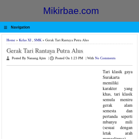
Mikirbae.com
≡
Navigation
Home
»
Kelas XI
,
SMK
» Gerak Tari Rantaya Putra Alus
Gerak Tari Rantaya Putra Alus
Posted By Nanang Ajim
|
Posted On 1:23 PM
|
With
No Comments
Tari klasik gaya
Surakarta
memiliki
karakter yang
khas, tari klasik
semula meniru
gerak alam
semesta dan
pertanda seperti
mbanyu mili
(sesuai dengan
letak arah
mengalirnya).