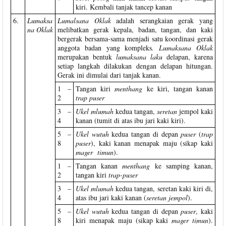
kiri.
Kembali tanjak tancep kanan
6.
Lumaksa
Lumalsana Oklak
adalah serangkaian gerak yang
na Oklak
melibatkan gerak kepala, badan, tangan, dan kaki
bergerak bersama-sama menjadi satu koordinasi gerak
anggota badan yang kompleks
. Lumaksana Oklak
merupakan bentuk
lumaksana laku
delapan, karena
setiap langkah dilakukan dengan delapan hitungan.
Gerak ini dimulai dari tanjak kanan.
1 –
Tangan kiri
menthang
ke kiri, tangan kanan
2
trap puser
3 –
Ukel mlumah
kedua tangan,
seretan
jempol kaki
4
kanan (tumit di atas ibu jari
kaki kiri).
5 –
Ukel wutuh
kedua tangan di depan
puser
(
trap
8
puser
), kaki kanan menapak maju (sikap kaki
mager timun
).
1 –
Tangan kanan
menthang
ke samping kanan,
2
tangan kiri
trap-puser
3 –
Ukel mlumah
kedua tangan, seretan kaki kiri di,
4
atas ibu jari kaki kanan (
seretan jempol
).
5 –
Ukel wutuh
kedua tangan di depan
puser
, kaki
8
kiri menapak maju (sikap kaki
mager timun
).