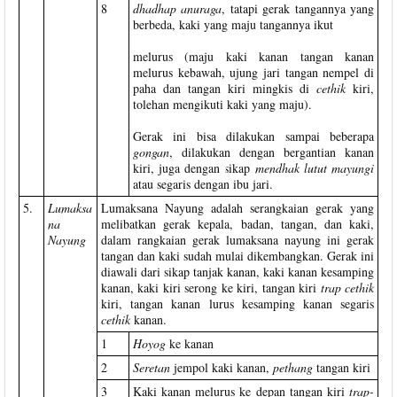
8
dhadhap anuraga
, tatapi gerak tangannya yang
berbeda, kaki yang maju tangannya ikut
melurus (maju kaki kanan tangan kanan
melurus kebawah, ujung jari tangan nempel di
paha dan tangan kiri mingkis di
cethik
kiri,
tolehan mengikuti kaki yang maju).
Gerak ini bisa dilakukan sampai beberapa
gongan
, dilakukan dengan bergantian kanan
kiri, juga dengan sikap
mendhak lutut mayungi
atau segaris dengan ibu jari.
5.
Lumaksa
Lumaksana Nayung adalah serangkaian gerak yang
na
melibatkan gerak kepala, badan, tangan, dan kaki,
Nayung
dalam rangkaian gerak lumaksana nayung ini gerak
tangan dan kaki sudah mulai dikembangkan. Gerak ini
diawali dari sikap tanjak kanan, kaki kanan kesamping
kanan, kaki kiri serong ke kiri, tangan kiri
trap
cethik
kiri, tangan kanan lurus kesamping kanan segaris
cethik
kanan.
1
Hoyog
ke kanan
2
Seretan
jempol kaki kanan,
pethang
tangan kiri
3
Kaki kanan melurus ke depan tangan kiri
trap-