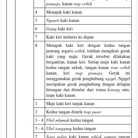
pranaja
, kanan
trap cethik
4
Menapak kaki kanan
5
Ngeneti
kaki kanan
6
Gejug
kaki kiri
7
Kaki kiri melurus ke depan
8
Menapak kaki kiri dengan kedua tangan
pentang segaris
cethik
, tolehan mengikuti gerak
kaki yang maju. Gerak tersebut dilakukan
bergantian, kanan kiri. Setiap maju kaki kanan
kedua tangan nekuk, tangan kanan
tran
cethik
kanan, kiri
trap pranaja
. Gerak ini
menggunakan gerak penghubung
ngigel
. Ngigel
merupakan gerak penghubung dengan delapan
hitungan dan dimulai dari irama
kenong
satu,
maju kaki kanan.
1
Maju kaki kiri tanjak kanan
2
Kedua tangan ditarik
trap puser
3 - 4
Ukel mlumah
kedua tangan
5 - 6
Ukel tanggung
kedua tangan
7
Seret polog
kaki kanan
seblak sampur
tangan