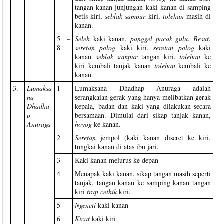
tangan kanan junjungan kaki kanan di samping
betis kiri,
seblak sampur
kiri,
tolehan
masih di
kanan.
5 –
Seleh
kaki kanan,
panggel pacak gulu
.
Besut
,
8
seretan polog
kaki kiri,
seretan polog
kaki
kanan
seblak sampur
tangan
kiri,
tolehan
ke
kiri kembali tanjak kanan
tolehan
kembali ke
kanan.
3.
Lumaksa
1
Lumaksana Dhadhap Anuraga adalah
na
serangkaian gerak yang hanya melibatkan gerak
Dhadha
kepala, badan dan kaki yang dilakukan secara
p
bersamaan. Dimulai dari sikap tanjak kanan,
Anuraga
hoyog
ke kanan.
2
Seretan
jempol (kaki kanan diseret ke kiri,
tungkai kanan di atas ibu jari.
3
Kaki kanan melurus ke depan
4
Menapak kaki kanan, sikap tangan masih seperti
tanjak, tangan kanan ke samping kanan tangan
kiri
trap cethik
kiri.
5
Ngeneti
kaki kanan
6
Kicat
kaki kiri