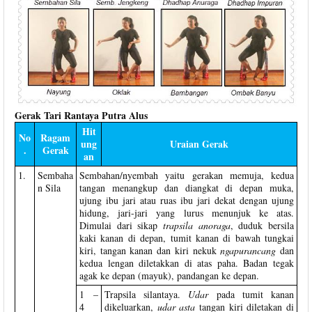
Gerak Tari Rantaya Putra Alus
Hit
No
Ragam
ung
Uraian Gerak
.
Gerak
an
1.
Sembaha
Sembahan/nyembah yaitu gerakan memuja, kedua
n Sila
tangan menangkup dan diangkat di depan muka,
ujung ibu jari atau ruas ibu jari dekat dengan ujung
hidung, jari-jari yang lurus menunjuk ke atas.
Dimulai dari sikap
trapsila anoraga
, duduk bersila
kaki kanan di depan, tumit kanan di bawah tungkai
kiri, tangan kanan dan kiri nekuk
ngapurancang
dan
kedua lengan diletakkan di atas paha. Badan tegak
agak ke depan (mayuk), pandangan ke depan.
1 –
Trapsila silantaya.
Udar
pada tumit kanan
4
dikeluarkan,
udar asta
tangan kiri diletakan di