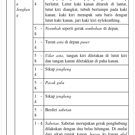
n
4
berlutut. Lutut kaki kanan ditaruh di lantai,
Jengken
lutut kiri diangkat, tubuh bertumpu pada kaki
g
kanan, kaki kiri menapak satu baris dengan
lutut kaki kanan, jari kaki kiri nylekenthing.
5 –
Nyembah
seperti gerak
sembahan
di depan.
8
1 –
Turun
asta
di depan
puser
4
5 –
Udar asta
, tangan kiri diletakan di lutut kiri
8
dan tangan kanan diletakkan di paha kanan.
1 –
Sikap
jengkeng
4
5 –
Pacak gulu
8
1 –
Sikap
jengkeng
4
5 –
Berdiri
sabetan
8
1 - 4
Sabetan
. Sabetan merupakan gerak penghubung
dilakukan dengan dua belas hitungan. Di mulai
dari sikap tanjak kanan,
hoyog
ke kanan
ukel