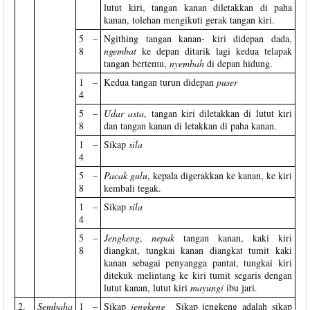
lutut kiri, tangan kanan diletakkan di paha
kanan, tolehan mengikuti gerak tangan kiri.
5 –
Ngithing tangan kanan- kiri didepan dada,
8
ngembat
ke depan ditarik lagi kedua telapak
tangan bertemu,
nyembah
di depan hidung.
1 –
Kedua tangan turun didepan
puser
4
5 –
Udar asta
, tangan kiri diletakkan di lutut kiri
8
dan tangan kanan di letakkan di paha kanan.
1 –
Sikap
sila
4
5 –
Pacak gulu
, kepala digerakkan ke kanan, ke kiri
8
kembali tegak.
1 –
Sikap
sila
4
5 –
Jengkeng
,
nepak
tangan kanan, kaki kiri
8
diangkat, tungkai kanan diangkat tumit kaki
kanan sebagai penyangga pantat, tungkai kiri
ditekuk melintang ke kiri tumit segaris dengan
lutut kanan, lutut kiri
mayungi
ibu jari.
2.
Sembaha
1 –
Sikap
jengkeng
Sikap jengkeng adalah sikap