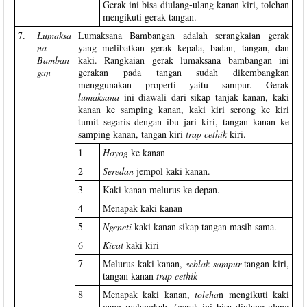
Gerak ini bisa diulang-ulang kanan kiri, tolehan
mengikuti gerak tangan.
7.
Lumaksa
Lumaksana Bambangan adalah serangkaian gerak
na
yang melibatkan gerak kepala, badan, tangan, dan
Bamban
kaki. Rangkaian gerak lumaksana bambangan ini
gan
gerakan pada tangan sudah dikembangkan
menggunakan properti yaitu sampur. Gerak
lumaksana
ini diawali dari sikap tanjak kanan, kaki
kanan ke samping kanan, kaki kiri serong ke kiri
tumit segaris dengan ibu jari kiri, tangan kanan ke
samping kanan, tangan kiri
trap cethik
kiri.
1
Hoyog
ke kanan
2
Seredan
jempol kaki kanan.
3
Kaki kanan melurus ke depan.
4
Menapak kaki kanan
5
Ngeneti
kaki kanan sikap tangan masih sama.
6
Kicat
kaki kiri
7
Melurus kaki kanan,
seblak sampur
tangan kiri,
tangan kanan
trap cethik
8
Menapak kaki kanan,
toleha
n mengikuti kaki
yang melangkah, (gerak ini bisa diulang-ulang