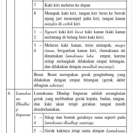
7
Kaki kiri melurus ke depan
8
Menapak kaki kiri, tangan kiri lurus ke bawah
ujung jari menempel paha kiri, tangan kanan
mingkis
di
cethik
kiri.
1 –
Ngeneti
kaki kiri
kicat
kaki kanan (kaki kanan
2
melintang di belang betis kaki kiri).
3 –
Melurus kaki kanan, terus menapak,
mager
4
timun
, bergantian kanan kiri, (lumaksana ini
dinamakan
lumaksana
laku
empat, karena
setiap melangkah dilakukan empat hitungan,
dan dilakukan dengan
mendhak mayungi
).
Besut. Besut merupakan gerak penghubung yang
dilakukan dengan empat hitungan (gerak akhir
dibagian
sabetan)
4.
Lumaksa
Lumaksana Dhadap Impuran adalah serangkaian
na
gerak yang melibatkan gerak kepala, badan, tangan,
Dhadha
dan kaki akan tetapi gerakan tangan masih
p
disederhanakan.
Impuran
1 –
Sikap dan bentuk geraknya sama seperti pada
4
lumaksana dhadhap
anuraga
.
5 –
Gerak kakinya tetap sama dengan
Lumaksana