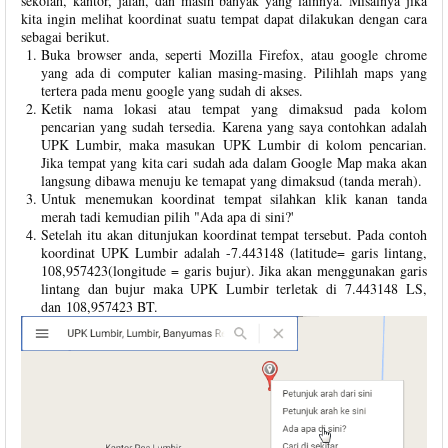
sekolah, kantor, jalan, dan masih banyak yang lainnya. Misalnya jika
kita ingin melihat koordinat suatu tempat dapat dilakukan dengan cara
sebagai berikut.
Buka browser anda, seperti Mozilla Firefox, atau google chrome
yang ada di computer kalian masing-masing. Pilihlah maps yang
tertera pada menu google yang sudah di akses.
Ketik nama lokasi atau tempat yang dimaksud pada kolom
pencarian yang sudah tersedia. Karena yang saya contohkan adalah
UPK Lumbir, maka masukan UPK Lumbir di kolom pencarian.
Jika tempat yang kita cari sudah ada dalam Google Map maka akan
langsung dibawa menuju ke temapat yang dimaksud (tanda merah).
Untuk menemukan koordinat tempat silahkan klik kanan tanda
merah tadi kemudian pilih "Ada apa di sini?'
Setelah itu akan ditunjukan koordinat tempat tersebut. Pada contoh
koordinat UPK Lumbir adalah -7.443148 (latitude= garis lintang,
108,957423(longitude = garis bujur). Jika akan menggunakan garis
lintang dan bujur maka UPK Lumbir terletak di 7.443148 LS,
dan 108,957423 BT.