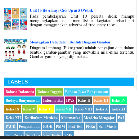
Unit 10 He Always Gets Up at 5 O’clock
Pada pembelajaran Unit 10 peserta didik mampu
mengungkapkan dan menuliskan kegiatan sehari-hari
dengan menggunakan adverbs of frequency (alw...
Menyajikan Data dalam Bentuk Diagram Gambar
Diagram lambang (Piktogram) adalah penyajian data dalam
bentuk gambar-gambar yang mewakili nilai-nilai tertentu.
Gambar-gambar yang digunaka...
LABELS
Bahasa Indonesia
Bahasa Inggris
Bahasa Jawa Banyumasan
Budaya Banyumasan
Informatika
IPAS
Kelas II
Kelas III
Kelas IV
Kelas IX
Kelas V
Kelas VI
Kelas VII
Kelas VIII
Kelas X
Kelas XI
Kelas XII
Kurikulum Merdeka
Matematika
Merdeka Mengajar
PAI
PAUD
Pengetahuan
PJOK
PMM
Post Test
PPKn
Seni Musik
Seni Rupa
Seni Tari
Seni Teater
SMK