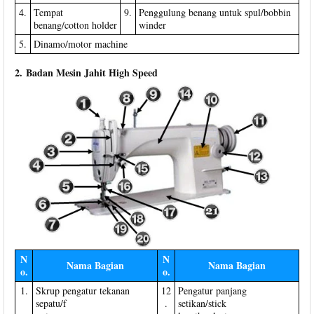
4.
Tempat
9.
Penggulung benang untuk spul/bobbin
benang/cotton holder
winder
5.
Dinamo/motor machine
2. Badan Mesin Jahit High Speed
N
N
Nama Bagian
Nama Bagian
o.
o.
1.
Skrup pengatur tekanan
12
Pengatur panjang
sepatu/f
.
setikan/stick