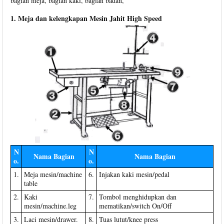
bagian meja, bagian kaki, bagian badan,
1. Meja dan kelengkapan Mesin Jahit High Speed
N
N
Nama Bagian
Nama Bagian
o.
o.
1.
Meja mesin/machine
6.
Injakan kaki mesin/pedal
table
2.
Kaki
7.
Tombol menghidupkan dan
mesin/machine.leg
mematikan/switch On/Off
3.
Laci mesin/drawer.
8.
Tuas lutut/knee press