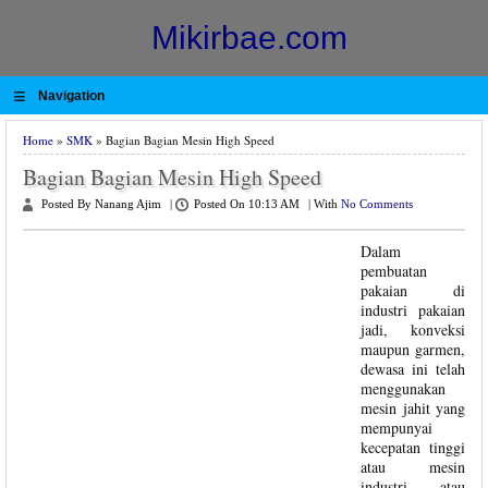
Mikirbae.com
≡
Navigation
Home
»
SMK
» Bagian Bagian Mesin High Speed
Bagian Bagian Mesin High Speed
Posted By Nanang Ajim
|
Posted On 10:13 AM
|
With
No Comments
Dalam
pembuatan
pakaian di
industri pakaian
jadi, konveksi
maupun garmen,
dewasa ini telah
menggunakan
mesin jahit yang
mempunyai
kecepatan tinggi
atau mesin
industri atau