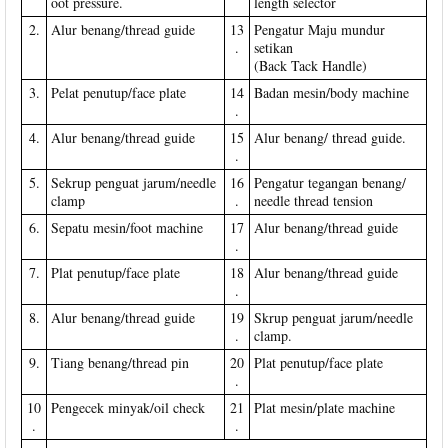
oot pressure.
length selector
2.
Alur benang/thread guide
13
Pengatur Maju mundur
.
setikan
(Back Tack Handle)
3.
Pelat penutup/face plate
14
Badan mesin/body machine
.
4.
Alur benang/thread guide
15
Alur benang/ thread guide.
.
5.
Sekrup penguat jarum/needle
16
Pengatur tegangan benang/
clamp
.
needle thread tension
6.
Sepatu mesin/foot machine
17
Alur benang/thread guide
.
7.
Plat penutup/face plate
18
Alur benang/thread guide
.
8.
Alur benang/thread guide
19
Skrup penguat jarum/needle
.
clamp.
9.
Tiang benang/thread pin
20
Plat penutup/face plate
.
10
Pengecek minyak/oil check
21
Plat mesin/plate machine
.
.