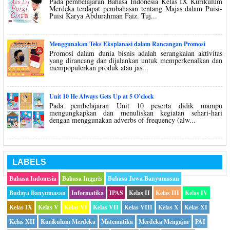
Pada pembelajaran Bahasa Indonesia Kelas IX Kurikulum
Merdeka terdapat pembahasan tentang Majas dalam Puisi-
Puisi Karya Abdurahman Faiz. Tuj...
Menggunakan Teks Eksplanasi dalam Rancangan Promosi
Promosi dalam dunia bisnis adalah serangkaian aktivitas
yang dirancang dan dijalankan untuk memperkenalkan dan
mempopulerkan produk atau jas...
Unit 10 He Always Gets Up at 5 O’clock
Pada pembelajaran Unit 10 peserta didik mampu
mengungkapkan dan menuliskan kegiatan sehari-hari
dengan menggunakan adverbs of frequency (alw...
LABELS
Bahasa Indonesia
Bahasa Inggris
Bahasa Jawa Banyumasan
Budaya Banyumasan
Informatika
IPAS
Kelas II
Kelas III
Kelas IV
Kelas IX
Kelas V
Kelas VI
Kelas VII
Kelas VIII
Kelas X
Kelas XI
Kelas XII
Kurikulum Merdeka
Matematika
Merdeka Mengajar
PAI