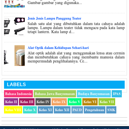
Gambar-gambar yang digunaka...
Jenis Jenis Lampu Panggung Teater
Salah satu alat yang dibutuhkan dalam tata cahaya adalah
lampu. Lampu dalam teater tidak mengacu pada kata lamp
tetapi lantern. Kata lamp d...
Alat Optik dalam Kehidupan Sehari-hari
Alat optik adalah alat yang menggunakan lensa atau cermin
dan membutuhkan cahaya yang membantu manusia dalam
mempermudah penglihatannya. Ce...
LABELS
Bahasa Indonesia
Bahasa Jawa Banyumasan
Budaya Banyumasan
IPAS
Kelas II
Kelas III
Kelas IV
Kelas IX
Kelas V
Kelas VI
Kelas VII
Kelas VIII
Kelas X
Kelas XI
Kelas XII
PAUD
Pengetahuan
SMK