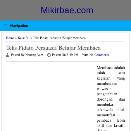
Mikirbae.com
≡
Navigation
Home
»
Kelas VI
» Teks Pidato Persuasif Belajar Membaca
Teks Pidato Persuasif Belajar Membaca
Posted By Nanang Ajim
|
Posted On 6:49 PM
|
With
No Comments
Membaca adalah
salah satu
kegiatan yang
memberikan
wawasan,
pengetahuan,
dorongan, dan
membuka
cakrawala untuk
memotifasi
pembaca lebih
aktif dan kreatif
dalam