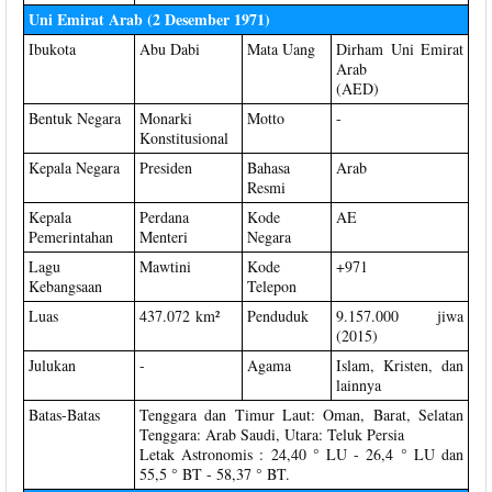
Uni Emirat Arab (2 Desember 1971)
Ibukota
Abu Dabi
Mata Uang
Dirham Uni Emirat
Arab
(AED)
Bentuk Negara
Monarki
Motto
-
Konstitusional
Kepala Negara
Presiden
Bahasa
Arab
Resmi
Kepala
Perdana
Kode
AE
Pemerintahan
Menteri
Negara
Lagu
Mawtini
Kode
+971
Kebangsaan
Telepon
Luas
437.072 km²
Penduduk
9.157.000 jiwa
(2015)
Julukan
-
Agama
Islam, Kristen, dan
lainnya
Batas-Batas
Tenggara dan Timur Laut: Oman, Barat, Selatan
Tenggara: Arab Saudi, Utara: Teluk Persia
Letak Astronomis : 24,40 ° LU - 26,4 ° LU dan
55,5 ° BT - 58,37 ° BT.