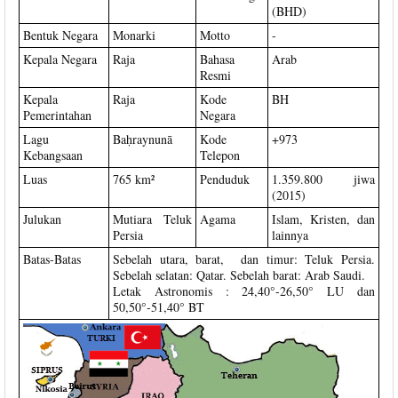
(BHD)
Bentuk Negara
Monarki
Motto
-
Kepala Negara
Raja
Bahasa
Arab
Resmi
Kepala
Raja
Kode
BH
Pemerintahan
Negara
Lagu
Baḥraynunā
Kode
+973
Kebangsaan
Telepon
Luas
765 km²
Penduduk
1.359.800 jiwa
(2015)
Julukan
Mutiara Teluk
Agama
Islam, Kristen, dan
Persia
lainnya
Batas-Batas
Sebelah utara, barat, dan timur: Teluk Persia.
Sebelah selatan: Qatar. Sebelah barat: Arab Saudi.
Letak Astronomis : 24,40°-26,50° LU dan
50,50°-51,40° BT