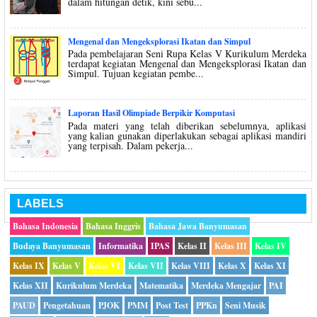
dalam hitungan detik, kini sebu...
Mengenal dan Mengeksplorasi Ikatan dan Simpul
Pada pembelajaran Seni Rupa Kelas V Kurikulum Merdeka
terdapat kegiatan Mengenal dan Mengeksplorasi Ikatan dan
Simpul. Tujuan kegiatan pembe...
Laporan Hasil Olimpiade Berpikir Komputasi
Pada materi yang telah diberikan sebelumnya, aplikasi
yang kalian gunakan diperlakukan sebagai aplikasi mandiri
yang terpisah. Dalam pekerja...
LABELS
Bahasa Indonesia
Bahasa Inggris
Bahasa Jawa Banyumasan
Budaya Banyumasan
Informatika
IPAS
Kelas II
Kelas III
Kelas IV
Kelas IX
Kelas V
Kelas VI
Kelas VII
Kelas VIII
Kelas X
Kelas XI
Kelas XII
Kurikulum Merdeka
Matematika
Merdeka Mengajar
PAI
PAUD
Pengetahuan
PJOK
PMM
Post Test
PPKn
Seni Musik