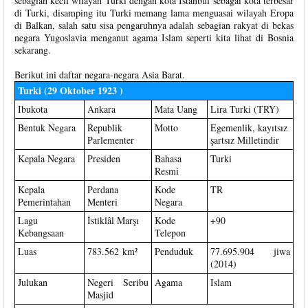
sebagian kecil wilayah Turki dengan kota Istanbul sebagai kota terbesar
di Turki, disamping itu Turki memang lama menguasai wilayah Eropa
di Balkan, salah satu sisa pengaruhnya adalah sebagian rakyat di bekas
negara Yugoslavia menganut agama Islam seperti kita lihat di Bosnia
sekarang.
Berikut ini daftar negara-negara Asia Barat.
Turki (29 Oktober 1923 )
Ibukota
Ankara
Mata Uang
Lira Turki (TRY)
Bentuk Negara
Republik
Motto
Egemenlik, kayıtsız
Parlementer
şartsız Milletindir
Kepala Negara
Presiden
Bahasa
Turki
Resmi
Kepala
Perdana
Kode
TR
Pemerintahan
Menteri
Negara
Lagu
İstiklâl Marşı
Kode
+90
Kebangsaan
Telepon
Luas
783.562 km²
Penduduk
77.695.904 jiwa
(2014)
Julukan
Negeri Seribu
Agama
Islam
Masjid