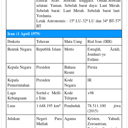
Emirat Arab. Sebelah tenggara: Oman.Sebelah
selatan: Yaman. Sebelah barat daya: Laut Merah.
Sebelah barat: Laut Merah. Sebelah barat laut:
Yordania.
Letak Astronomis : 15º LU-32º LU dan 34º BT-57º
BT
Iran (1 April 1979)
Ibukota
Teheran
Mata Uang
Rial Iran (IRR)
Bentuk Negara
Republik Islam
Motto
Esteqlāl, Āzādi,
Jomhuri-ye
Eslāmi
Kepala Negara
Presiden
Bahasa
Persia
Resmi
Kepala
Presiden
Kode
IR
Pemerintahan
Negara
Lagu
Sorūd-e Mellī-
Kode
+98
Kebangsaan
e Īrān
Telepon
Luas
1.648.195 km²
Penduduk
78.511.100 jiwa
(2015)
Julukan
Negeri Para
Agama
Kristen, Yahudi,
Mullah
Zoroastrian,