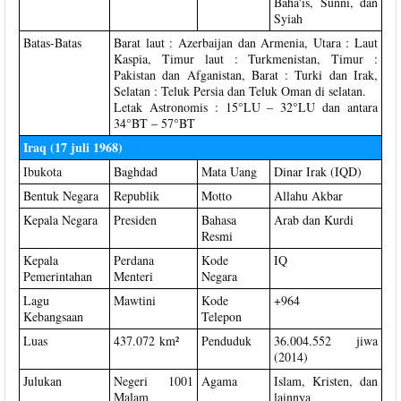
Baha'is, Sunni, dan
Syiah
Batas-Batas
Barat laut : Azerbaijan dan Armenia, Utara : Laut
Kaspia, Timur laut : Turkmenistan, Timur :
Pakistan dan Afganistan, Barat : Turki dan Irak,
Selatan : Teluk Persia dan Teluk Oman di selatan.
Letak Astronomis : 15°LU – 32°LU dan antara
34°BT – 57°BT
Iraq (17 juli 1968)
Ibukota
Baghdad
Mata Uang
Dinar Irak (IQD)
Bentuk Negara
Republik
Motto
Allahu Akbar
Kepala Negara
Presiden
Bahasa
Arab dan Kurdi
Resmi
Kepala
Perdana
Kode
IQ
Pemerintahan
Menteri
Negara
Lagu
Mawtini
Kode
+964
Kebangsaan
Telepon
Luas
437.072 km²
Penduduk
36.004.552 jiwa
(2014)
Julukan
Negeri 1001
Agama
Islam, Kristen, dan
Malam
lainnya