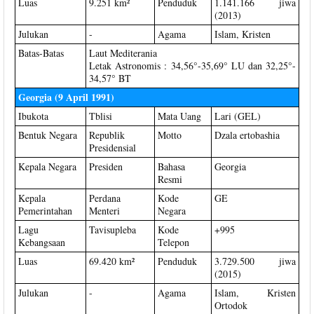
Luas
9.251 km²
Penduduk
1.141.166 jiwa
(2013)
Julukan
-
Agama
Islam, Kristen
Batas-Batas
Laut Mediterania
Letak Astronomis : 34,56°-35,69° LU dan 32,25°-
34,57° BT
Georgia (9 April 1991)
Ibukota
Tblisi
Mata Uang
Lari (GEL)
Bentuk Negara
Republik
Motto
Dzala ertobashia
Presidensial
Kepala Negara
Presiden
Bahasa
Georgia
Resmi
Kepala
Perdana
Kode
GE
Pemerintahan
Menteri
Negara
Lagu
Tavisupleba
Kode
+995
Kebangsaan
Telepon
Luas
69.420 km²
Penduduk
3.729.500 jiwa
(2015)
Julukan
-
Agama
Islam, Kristen
Ortodok