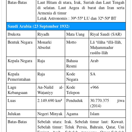
Batas-Batas
Laut Hitam di utara, Irak, Suriah dan Laut Tengah
di selatan. Laut Aegea di barat dan Iran serta
Armenia di timur
Letak Astronomis : 39º-55º LU dan 32º-50º BT
Saudi Arabia (23 September 1932)
Ibukota
Riyadh
Mata Uang
Riyal Saudi (SAR)
Bentuk Negara
Monarki
Motto
Lā ʾilāha ʾillā-llāh,
Absolut
Muḥammadur
rasūlu-llāh
Kepala Negara
Raja
Bahasa
Arab
Resmi
Kepala
Raja
Kode
SA
Pemerintahan
Negara
Lagu
An-Našīd al-
Kode
+966
Kebangsaan
Waṭaniyy
Telepon
Luas
2.149.690 km²
Penduduk
30.770.375 jiwa
(2014)
Julukan
Negeri Minyak
Agama
Islam
Batas-Batas
Sebelah utara: Irak. Sebelah timur laut: Kuwait.
Sebelah timur: Teluk Persia, Bahrain, Qatar, Uni