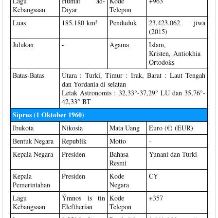
Lagu
Humāt ad-
Kode
+963
Kebangsaan
Diyār
Telepon
Luas
185.180 km²
Penduduk
23.423.062 jiwa
(2015)
Julukan
-
Agama
Islam,
Kristen, Antiokhia
Ortodoks
Batas-Batas
Utara : Turki, Timur : Irak, Barat : Laut Tengah
dan Yordania di selatan
Letak Astronomis : 32,33°-37,29° LU dan 35,76°-
42,33° BT
Siprus (1 Oktober 1960)
Ibukota
Nikosia
Mata Uang
Euro (€) (EUR)
Bentuk Negara
Republik
Motto
-
Kepala Negara
Presiden
Bahasa
Yunani dan Turki
Resmi
Kepala
Presiden
Kode
CY
Pemerintahan
Negara
Lagu
Ýmnos is tin
Kode
+357
Kebangsaan
Eleftherían
Telepon