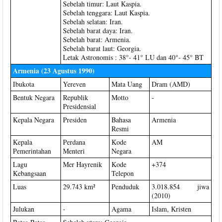
Sebelah timur: Laut Kaspia.
Sebelah tenggara: Laut Kaspia.
Sebelah selatan: Iran.
Sebelah barat daya: Iran.
Sebelah barat: Armenia.
Sebelah barat laut: Georgia.
Letak Astronomis : 38°- 41° LU dan 40°- 45° BT
Armenia (23 Agustus 1990)
Ibukota
Yereven
Mata Uang
Dram (AMD)
Bentuk Negara
Republik
Motto
-
Presidensial
Kepala Negara
Presiden
Bahasa
Armenia
Resmi
Kepala
Perdana
Kode
AM
Pemerintahan
Menteri
Negara
Lagu
Mer Hayrenik
Kode
+374
Kebangsaan
Telepon
Luas
29.743 km²
Penduduk
3.018.854 jiwa
(2010)
Julukan
-
Agama
Islam, Kristen