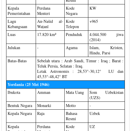
Resmi
Kepala
Perdana
Kode
KW
Pemerintahan
Menteri
Negara
Lagu
An-Našid al-
Kode
+965
Kebangsaan
Waṭanī
Telepon
Luas
17.820 km²
Penduduk
4.044.500 jiwa
(2014)
Julukan
-
Agama
Islam, Kristen,
Hindu, Parsi
Batas-Batas
Sebelah utara : Arab Saudi, Timur : Iraq ; Barat :
Teluk Persia, Selatan : Iraq.
Letak Astronomis : 28,53°-30,12° LU dan
45,53°-48,42° BT
Yordania (25 Mei 1946)
Ibukota
Amman
Mata Uang
Som Uzbekistan
(UZS)
Bentuk Negara
Monarki
Motto
-
Kepala Negara
Raja
Bahasa
Uzbek
Resmi
Kepala
Perdana
Kode
UZ