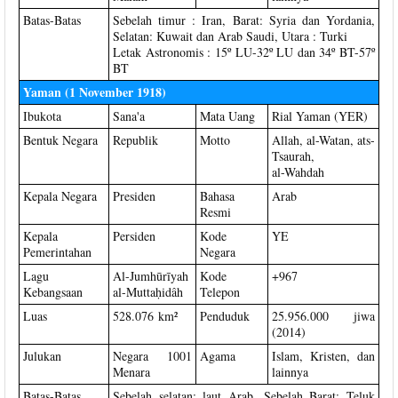
Batas-Batas
Sebelah timur : Iran, Barat: Syria dan Yordania,
Selatan: Kuwait dan Arab Saudi, Utara : Turki
Letak Astronomis : 15º LU-32º LU dan 34º BT-57º
BT
Yaman (1 November 1918)
Ibukota
Sana'a
Mata Uang
Rial Yaman (YER)
Bentuk Negara
Republik
Motto
Allah, al-Watan, ats-
Tsaurah,
al-Wahdah
Kepala Negara
Presiden
Bahasa
Arab
Resmi
Kepala
Persiden
Kode
YE
Pemerintahan
Negara
Lagu
Al-Jumhūrīyah
Kode
+967
Kebangsaan
al-Muttaḥidâh
Telepon
Luas
528.076 km²
Penduduk
25.956.000 jiwa
(2014)
Julukan
Negara 1001
Agama
Islam, Kristen, dan
Menara
lainnya
Batas-Batas
Sebelah selatan: laut Arab, Sebelah Barat: Teluk