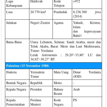
Lagu
Hatikvah
Kode
+972
Kebangsaan
Telepon
Luas
20.770 km²
Penduduk
8.238.300 jiwa
(2014)
Julukan
Negeri Zionist
Agama
Yahudi, Kristen,
Islam
dan kepercayaan
Bahá'í
Batas-Batas
Utara: Lebanon, Selatan: Saudi Arabia, mesir dan
Teluk Akaba, Barat: Mesir dan Laut Mediterania,
Timur: Yordania
Letak Astronomis : 29,20°-33,80° LU dan
34,92°-39,27° BT
Palestina (15 November 1988)
Ibukota
Yerusalem
Mata Uang
Dinar Yordania
Timur
(JOD)
Bentuk Negara
Republik
Motto
-
Kepala Negara
Presiden
Bahasa
Arab
Resmi
Kepala
Perdana
Kode
PS
Pemerintahan
Menteri
Negara