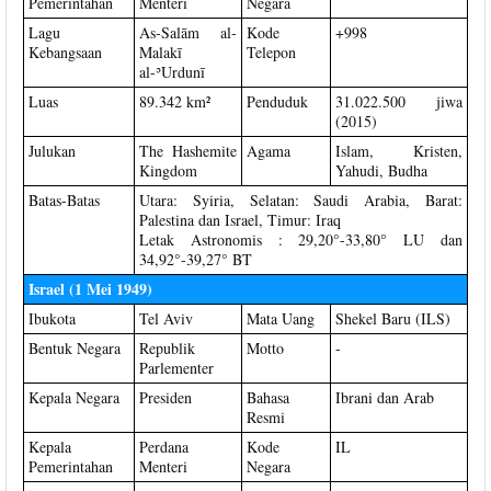
Pemerintahan
Menteri
Negara
Lagu
As-Salām al-
Kode
+998
Kebangsaan
Malakī
Telepon
al-ʾUrdunī
Luas
89.342 km²
Penduduk
31.022.500 jiwa
(2015)
Julukan
The Hashemite
Agama
Islam, Kristen,
Kingdom
Yahudi, Budha
Batas-Batas
Utara: Syiria, Selatan: Saudi Arabia, Barat:
Palestina dan Israel, Timur: Iraq
Letak Astronomis : 29,20°-33,80° LU dan
34,92°-39,27° BT
Israel (1 Mei 1949)
Ibukota
Tel Aviv
Mata Uang
Shekel Baru (ILS)
Bentuk Negara
Republik
Motto
-
Parlementer
Kepala Negara
Presiden
Bahasa
Ibrani dan Arab
Resmi
Kepala
Perdana
Kode
IL
Pemerintahan
Menteri
Negara