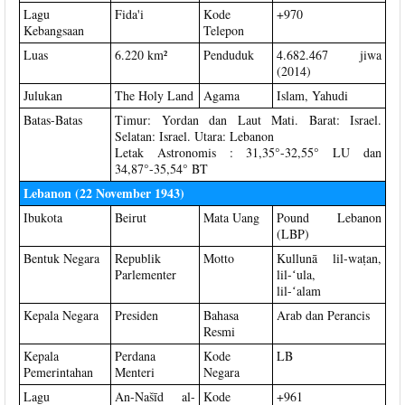
Lagu
Fida'i
Kode
+970
Kebangsaan
Telepon
Luas
6.220 km²
Penduduk
4.682.467 jiwa
(2014)
Julukan
The Holy Land
Agama
Islam, Yahudi
Batas-Batas
Timur: Yordan dan Laut Mati. Barat: Israel.
Selatan: Israel. Utara: Lebanon
Letak Astronomis : 31,35°-32,55° LU dan
34,87°-35,54° BT
Lebanon (22 November 1943)
Ibukota
Beirut
Mata Uang
Pound Lebanon
(LBP)
Bentuk Negara
Republik
Motto
Kullunā lil-waṭan,
Parlementer
lil-ʻula,
lil-ʻalam
Kepala Negara
Presiden
Bahasa
Arab dan Perancis
Resmi
Kepala
Perdana
Kode
LB
Pemerintahan
Menteri
Negara
Lagu
An-Našīd al-
Kode
+961