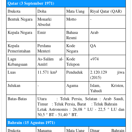
Qatar (3 September 1971)
Ibukota
Doha
Mata Uang
Riyal Qatar (QAR)
Bentuk Negara
Monarki
Motto
-
Absolut
Kepala Negara
Emir
Bahasa
Arab
Resmi
Kepala
Perdana
Kode
QA
Pemerintahan
Menteri
Negara
Lagu
As-Salām al-
Kode
+974
Kebangsaan
Amīrī
Telepon
Luas
11.571 km²
Penduduk
2.120.129 jiwa
(2015)
Julukan
-
Agama
Islam, Kristen,
Yahudi
Batas-Batas
Utara : Teluk Persia, Selatan : Arab Saudi,
Timur : Teluk Persia, Barat : Teluk Bahrain
Letak Astronomis : 26,08 ° LU - 22,5 ° LU dan
50,5 ° BT - 51,40 ° BT.
Bahrain (15 Agustus 1971)
Ibukota
Manama
Mata Uang
Dinar Bahrain