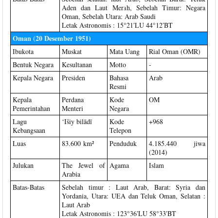
Aden dan Laut Merah, Sebelah Timur: Negara
Oman, Sebelah Utara: Arab Saudi
Letak Astronomis : 15°21′LU 44°12′BT
Oman (20 Desember 1951)
Ibukota
Muskat
Mata Uang
Rial Oman (OMR)
Bentuk Negara
Kesultanan
Motto
-
Kepala Negara
Presiden
Bahasa
Arab
Resmi
Kepala
Perdana
Kode
OM
Pemerintahan
Menteri
Negara
Lagu
‘Išiy bilādī
Kode
+968
Kebangsaan
Telepon
Luas
83.600 km²
Penduduk
4.185.440 jiwa
(2014)
Julukan
The Jewel of
Agama
Islam
Arabia
Batas-Batas
Sebelah timur : Laut Arab, Barat: Syria dan
Yordania, Utara: UEA dan Teluk Oman, Selatan :
Laut Arab
Letak Astronomis : 123°36′LU 58°33′BT