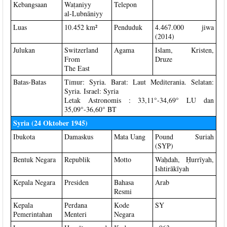
Kebangsaan
Waṭaniyy
Telepon
al-Lubnāniyy
Luas
10.452 km²
Penduduk
4.467.000 jiwa
(2014)
Julukan
Switzerland
Agama
Islam, Kristen,
From
Druze
The East
Batas-Batas
Timur: Syria. Barat: Laut Mediterania. Selatan:
Syria. Israel: Syria
Letak Astronomis : 33,11°-34,69° LU dan
35,09°-36,60° BT
Syria (24 Oktober 1945)
Ibukota
Damaskus
Mata Uang
Pound Suriah
(SYP)
Bentuk Negara
Republik
Motto
Waḥdah, Ḥurrīyah,
Ishtirākīyah
Kepala Negara
Presiden
Bahasa
Arab
Resmi
Kepala
Perdana
Kode
SY
Pemerintahan
Menteri
Negara