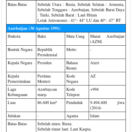
Batas-Batas
Sebelah Utara : Rusia, Sebelah Selatan : Armenia,
Sebelah Tenggara : Azerbaijan, Sebelah Barat Daya
: Turki, Sebelah Barat : Laut Hitam
Letak Astronomis : 41°- 44° LU dan 40°- 47° BT
Azerbaijan (30 Agustus 1991)
Ibukota
Baku
Mata Uang
Manat Azerbaijan
(AZM)
Bentuk Negara
Republik
Motto
-
Presidensial
Kepala Negara
Presiden
Bahasa
Azeri
Resmi
Kepala
Perdana
Kode
AZ
Pemerintahan
Menteri
Negara
Lagu
Azərbaycan
Kode
+994
Kebangsaan
marşı
Telepon
Luas
86.600 km²
Penduduk
9.494.600 jiwa
(2014)
Julukan
-
Agama
Islam
Batas-Batas
Sebelah utara: Rusia.
Sebelah timur laut: Laut Kaspia.