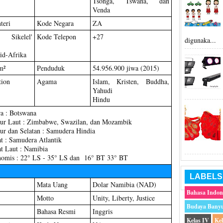
Tsonga, Tswana, dan
Venda
teri
Kode Negara
ZA
ikelel'
Kode Telepon
+27
digunaka...
id-Afrika
m²
Penduduk
54.956.900 jiwa (2015)
ion
Agama
Islam, Kristen, Buddha,
Yahudi
Hindu
a : Botswana
ur Laut : Zimbabwe, Swazilan, dan Mozambik
ur dan Selatan : Samudera Hindia
t : Samudera Atlantik
t Laut : Namibia
nomis : 22° LS - 35° LS dan 16° BT 33° BT
LABELS
Mata Uang
Dolar Namibia (NAD)
Bahasa Indon
Motto
Unity, Liberty, Justice
Budaya Bany
Bahasa Resmi
Inggris
Kelas IV
Ke