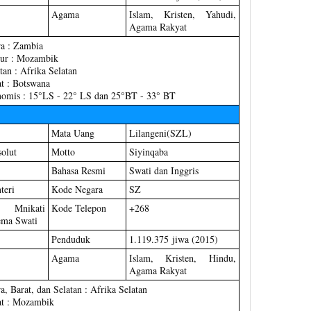
Agama
Islam, Kristen, Yahudi,
Agama Rakyat
ra : Zambia
ur : Mozambik
tan : Afrika Selatan
t : Botswana
nomis : 15°LS - 22° LS dan 25°BT - 33° BT
Mata Uang
Lilangeni(SZL)
olut
Motto
Siyinqaba
Bahasa Resmi
Swati dan Inggris
teri
Kode Negara
SZ
u Mnikati
Kode Telepon
+268
ema Swati
Penduduk
1.119.375 jiwa (2015)
Agama
Islam, Kristen, Hindu,
Agama Rakyat
a, Barat, dan Selatan : Afrika Selatan
at : Mozambik