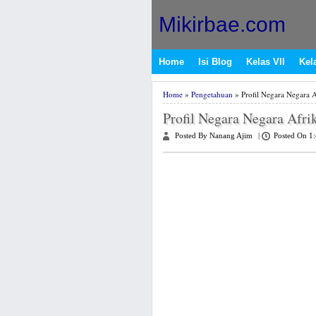
Mikirbae.com
Home
Isi Blog
Kelas VII
Kela
Home
»
Pengetahuan
» Profil Negara Negara A
Profil Negara Negara Afri
Posted By Nanang Ajim
|
Posted On 1