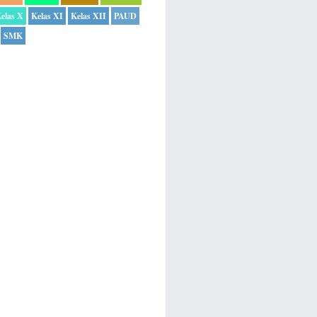
elas X
Kelas XI
Kelas XII
PAUD
SMK