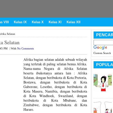
s VIII
Kelas IX
Kelas X
Kelas XI
Kelas XII
frika Selatan
PENCAR
ka Selatan
:45 PM
|
With
No Comments
Custom Search
Afrika bagian selatan adalah sebuah wilayah
yang terletak di paling selatan benua Afrika.
POPULA
Nama-nama Negara di Afrika Selatan
beserta ibukotanya antara lain : Afrika
Selatan, dengan beribukota di Kota Pretoria,
Bostawa, dengan beribukota di Kota
Gaborone, Lesotho, dengan beribukota di
Kota Maseru, Namibia, dengan beribukota
di Kota Windhoek, Swaziland, dengan
beribukota di Kota Mbabane, dan
Zimbabwe, dengan beribukota di Kota
Harare.