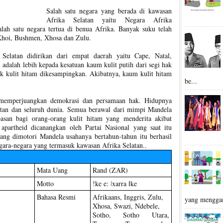
Salah satu negara yang berada di kawasan
Afrika Selatan yaitu Negara Afrika
alah satu negara tertua di benua Afrika. Banyak suku telah
Khoi, Bushmen, Xhosa dan Zulu.
Selatan didirikan dari empat daerah yaitu Cape, Natal,
i adalah lebih kepada kesatuan kaum kulit putih dari segi hak
uk kulit hitam dikesampingkan. Akibatnya, kaum kulit hitam
be...
 memperjuangkan demokrasi dan persamaan hak. Hidupnya
elatan dan seluruh dunia. Semua berawal dari mimpi Mandela
san bagi orang-orang kulit hitam yang menderita akibat
k apartheid dicanangkan oleh Partai Nasional yang saat itu
ang dimotori Mandela usahanya bertahun-tahun itu berhasil
gara-negara yang termasuk kawasan Afrika Selatan..
Mata Uang
Rand (ZAR)
Motto
!ke e: ǀxarra ǁke
Bahasa Resmi
Afrikaans, Inggris, Zulu,
yang mengga
Xhosa, Swazi, Ndebele,
Sotho, Sotho Utara,