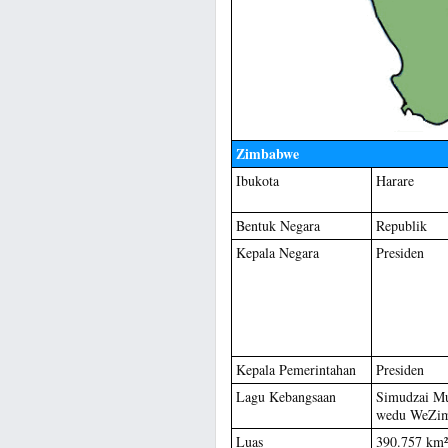
Zimbabwe
Ibukota
Harare
Bentuk Negara
Republik
Kepala Negara
Presiden
Kepala Pemerintahan
Presiden
Lagu Kebangsaan
Simudzai M
wedu WeZi
Luas
390.757 km²