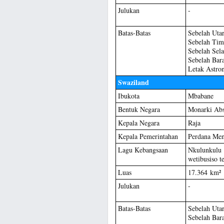
Julukan
-
Batas-Batas
Sebelah Uta
Sebelah Tim
Sebelah Sela
Sebelah Bara
Letak Astro
Swaziland
Ibukota
Mbabane
Bentuk Negara
Monarki Abs
Kepala Negara
Raja
Kepala Pemerintahan
Perdana Men
Lagu Kebangsaan
Nkulunkul
wetibusiso t
Luas
17.364 km²
Julukan
-
Batas-Batas
Sebelah Utar
Sebelah Bar