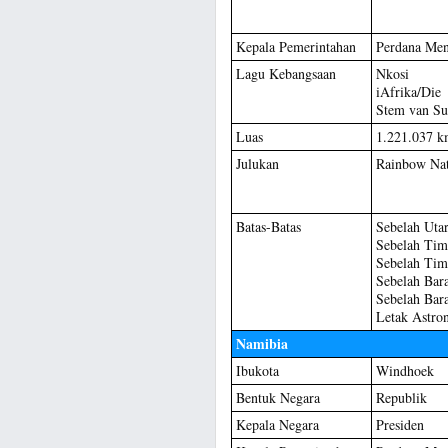
Kepala Pemerintahan
Perdana Men
Lagu Kebangsaan
Nkosi S
iAfrika/Die
Stem van Su
Luas
1.221.037 k
Julukan
Rainbow Nat
Batas-Batas
Sebelah Utar
Sebelah Tim
Sebelah Tim
Sebelah Bara
Sebelah Bara
Letak Astro
Namibia
Ibukota
Windhoek
Bentuk Negara
Republik
Kepala Negara
Presiden