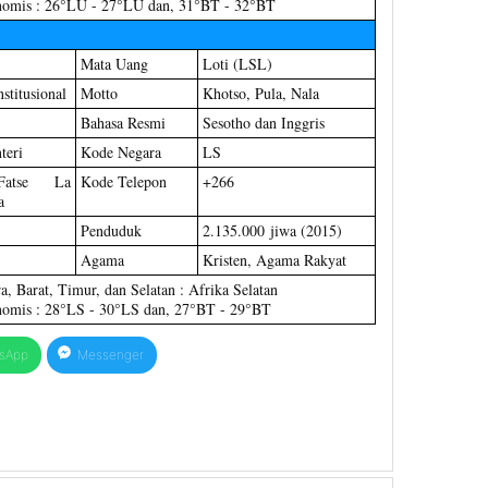
nomis : 26°LU - 27°LU dan, 31°BT - 32°BT
Mata Uang
Loti (LSL)
stitusional
Motto
Khotso, Pula, Nala
Bahasa Resmi
Sesotho dan Inggris
teri
Kode Negara
LS
Fatse La
Kode Telepon
+266
a
Penduduk
2.135.000 jiwa (2015)
Agama
Kristen, Agama Rakyat
a, Barat, Timur, dan Selatan : Afrika Selatan
nomis : 28°LS - 30°LS dan, 27°BT - 29°BT
sApp
Messenger