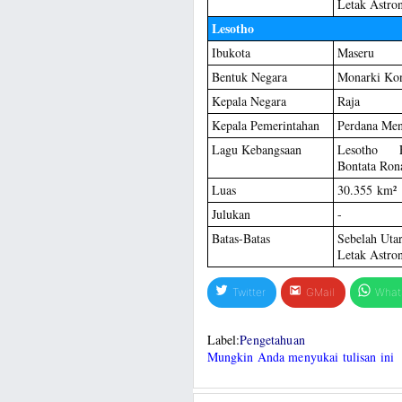
Letak Astro
Lesotho
Ibukota
Maseru
Bentuk Negara
Monarki Kon
Kepala Negara
Raja
Kepala Pemerintahan
Perdana Men
Lagu Kebangsaan
Lesotho 
Bontata Ron
Luas
30.355 km²
Julukan
-
Batas-Batas
Sebelah Utar
Letak Astro
Twitter
GMail
What
Label:
Pengetahuan
Mungkin Anda menyukai tulisan ini