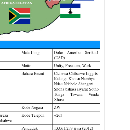
Mata Uang
Dolar Amerika Serikat1
(USD)
Motto
Unity, Freedom, Work
Bahasa Resmi
Cichewa Chibarwe Inggris
Kalanga Khoisa Nambya
Ndau Ndebele Shangani
Shona bahasa isyarat Sotho
Tonga Tswana Venda
Xhosa
Kode Negara
ZW
ureza
Kode Telepon
+263
mbabwe
Penduduk
13.061.239 jiwa (2012)