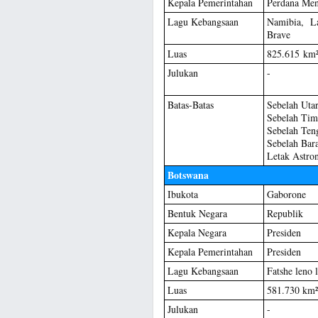
Kepala Pemerintahan
Perdana Men
Lagu Kebangsaan
Namibia, L
Brave
Luas
825.615 km
Julukan
-
Batas-Batas
Sebelah Uta
Sebelah Tim
Sebelah Teng
Sebelah Bara
Letak Astro
Botswana
Ibukota
Gaborone
Bentuk Negara
Republik
Kepala Negara
Presiden
Kepala Pemerintahan
Presiden
Lagu Kebangsaan
Fatshe leno 
Luas
581.730 km²
Julukan
-