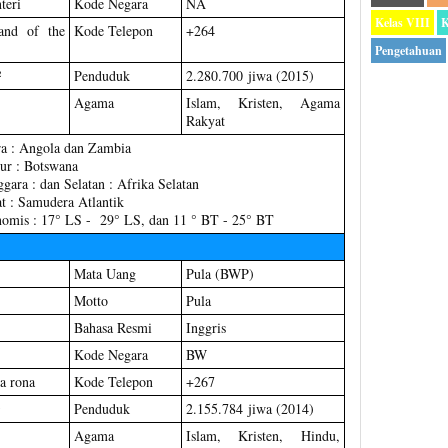
teri
Kode Negara
NA
Kelas VIII
K
and of the
Kode Telepon
+264
Pengetahuan
²
Penduduk
2.280.700 jiwa (2015)
Agama
Islam, Kristen, Agama
Rakyat
ra : Angola dan Zambia
ur : Botswana
gara : dan Selatan : Afrika Selatan
t : Samudera Atlantik
nomis : 17° LS - 29° LS, dan 11 ° BT - 25° BT
Mata Uang
Pula (BWP)
Motto
Pula
Bahasa Resmi
Inggris
Kode Negara
BW
la rona
Kode Telepon
+267
Penduduk
2.155.784 jiwa (2014)
Agama
Islam, Kristen, Hindu,