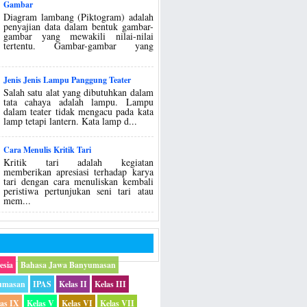
Gambar
Diagram lambang (Piktogram) adalah
penyajian data dalam bentuk gambar-
gambar yang mewakili nilai-nilai
tertentu. Gambar-gambar yang
Jenis Jenis Lampu Panggung Teater
Salah satu alat yang dibutuhkan dalam
tata cahaya adalah lampu. Lampu
dalam teater tidak mengacu pada kata
lamp tetapi lantern. Kata lamp d...
Cara Menulis Kritik Tari
Kritik tari adalah kegiatan
memberikan apresiasi terhadap karya
tari dengan cara menuliskan kembali
peristiwa pertunjukan seni tari atau
mem...
esia
Bahasa Jawa Banyumasan
umasan
IPAS
Kelas II
Kelas III
las IX
Kelas V
Kelas VI
Kelas VII