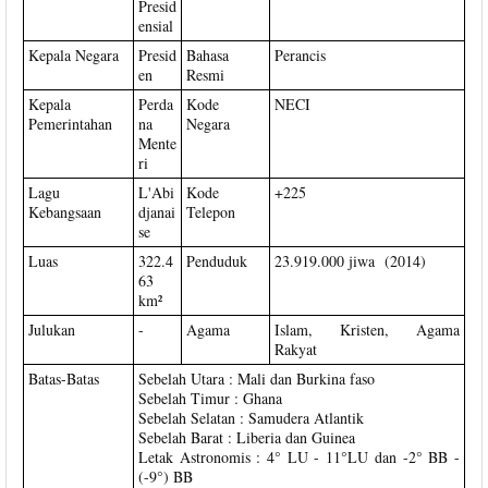
Presid
ensial
Kepala Negara
Presid
Bahasa
Perancis
en
Resmi
Kepala
Perda
Kode
NECI
Pemerintahan
na
Negara
Mente
ri
Lagu
L'Abi
Kode
+225
Kebangsaan
djanai
Telepon
se
Luas
322.4
Penduduk
23.919.000 jiwa (2014)
63
km²
Julukan
-
Agama
Islam, Kristen, Agama
Rakyat
Batas-Batas
Sebelah Utara : Mali dan Burkina faso
Sebelah Timur : Ghana
Sebelah Selatan : Samudera Atlantik
Sebelah Barat : Liberia dan Guinea
Letak Astronomis : 4° LU - 11°LU dan -2° BB -
(-9°) BB