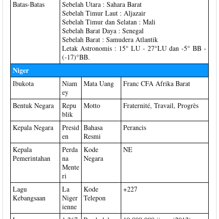
Batas-Batas
Sebelah Utara : Sahara Barat
Sebelah Timur Laut : Aljazair
Sebelah Timur dan Selatan : Mali
Sebelah Barat Daya : Senegal
Sebelah Barat : Samudera Atlantik
Letak Astronomis : 15° LU - 27°LU dan -5° BB -
(-17)°BB.
Niger
Ibukota
Niam
Mata Uang
Franc CFA Afrika Barat
ey
Bentuk Negara
Repu
Motto
Fraternité, Travail, Progrès
blik
Kepala Negara
Presid
Bahasa
Perancis
en
Resmi
Kepala
Perda
Kode
NE
Pemerintahan
na
Negara
Mente
ri
Lagu
La
Kode
+227
Kebangsaan
Niger
Telepon
ienne