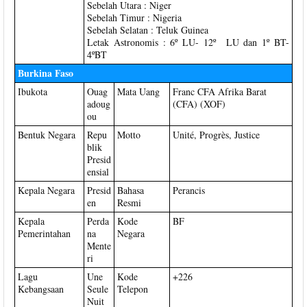
Sebelah Utara : Niger
Sebelah Timur : Nigeria
Sebelah Selatan : Teluk Guinea
Letak Astronomis : 6º LU- 12º LU dan 1º BT-
4ºBT
Burkina Faso
Ibukota
Ouag
Mata Uang
Franc CFA Afrika Barat
adoug
(CFA) (XOF)
ou
Bentuk Negara
Repu
Motto
Unité, Progrès, Justice
blik
Presid
ensial
Kepala Negara
Presid
Bahasa
Perancis
en
Resmi
Kepala
Perda
Kode
BF
Pemerintahan
na
Negara
Mente
ri
Lagu
Une
Kode
+226
Kebangsaan
Seule
Telepon
Nuit