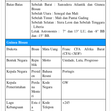
Batas-Batas
Sebelah Barat : Samudera Atlantik dan Giunea
Bissau
Sebelah Utara : Senegal dan Mali
Sebelah Timur : Mali dan Pantai Gading
Sebelah Selatan : Siera Leon dan Sebelah Tenggara
: Liberia
Letak Astronomis : 7° dan 13° LU, dan -8° BB
dan -15° BB.
Guinea Bissau
Ibukota
Bisau
Mata Uang
Franc CFA Afrika Barat
(CFA) (XOF)
Bentuk Negara
Repu
Motto
Unidade, Luta, Progresso
blik
Kepala Negara
Presid
Bahasa
Portugis
en
Resmi
Kepala
Perda
Kode
GW
Pemerintahan
na
Negara
Mente
ri
Lagu
Esta é
Kode
+245
Kebangsaan
a
Telepon