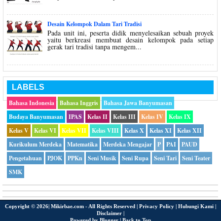
Desain Kelompok Dalam Tari Tradisi
Pada unit ini, peserta didik menyelesaikan sebuah proyek
yaitu berkreasi membuat desain kelompok pada setiap
gerak tari tradisi tanpa mengem...
LABELS
Bahasa Indonesia
Bahasa Inggris
Bahasa Jawa Banyumasan
Budaya Banyumasan
IPAS
Kelas II
Kelas III
Kelas IV
Kelas IX
Kelas V
Kelas VI
Kelas VII
Kelas VIII
Kelas X
Kelas XI
Kelas XII
Kurikulum Merdeka
Matematika
Merdeka Mengajar
P
PAI
PAUD
Pengetahuan
PJOK
PPKn
Seni Musik
Seni Rupa
Seni Tari
Seni Teater
SMK
Copyright ©
2026|
Mikirbae.com
- All Rights Reserved |
Privacy Policy
|
Hubungi Kami
|
Disclaimer
|
Powered by
Blogger
|
Back to Top