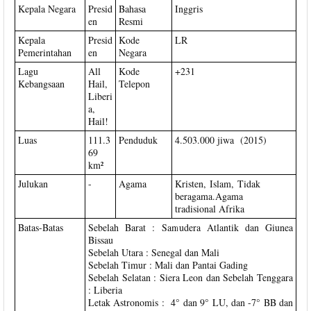
Kepala Negara
Presid
Bahasa
Inggris
en
Resmi
Kepala
Presid
Kode
LR
Pemerintahan
en
Negara
Lagu
All
Kode
+231
Kebangsaan
Hail,
Telepon
Liberi
a,
Hail!
Luas
111.3
Penduduk
4.503.000 jiwa (2015)
69
km²
Julukan
-
Agama
Kristen, Islam, Tidak
beragama.Agama
tradisional Afrika
Batas-Batas
Sebelah Barat : Samudera Atlantik dan Giunea
Bissau
Sebelah Utara : Senegal dan Mali
Sebelah Timur : Mali dan Pantai Gading
Sebelah Selatan : Siera Leon dan Sebelah Tenggara
: Liberia
Letak Astronomis : 4° dan 9° LU, dan -7° BB dan