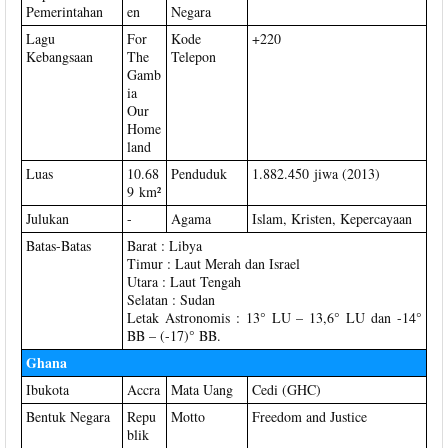
Pemerintahan
en
Negara
Lagu
For
Kode
+220
Kebangsaan
The
Telepon
Gamb
ia
Our
Home
land
Luas
10.68
Penduduk
1.882.450 jiwa (2013)
9 km²
Julukan
-
Agama
Islam, Kristen, Kepercayaan
Batas-Batas
Barat : Libya
Timur : Laut Merah dan Israel
Utara : Laut Tengah
Selatan : Sudan
Letak Astronomis : 13° LU – 13,6° LU dan -14°
BB – (-17)° BB.
Ghana
Ibukota
Accra
Mata Uang
Cedi (GHC)
Bentuk Negara
Repu
Motto
Freedom and Justice
blik