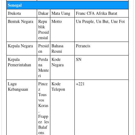
Senegal
Ibukota
Dakar
Mata Uang
Franc CFA Afrika Barat
Bentuk Negara
Repu
Motto
Un Peuple, Un But, Une Foi
blik
Presid
ensial
Kepala Negara
Presid
Bahasa
Perancis
en
Resmi
Kepala
Perda
Kode
SN
Pemerintahan
na
Negara
Mente
ri
Lagu
Pince
Kode
+221
Kebangsaan
z
Telepon
Tous
vos
Koras
,
Frapp
ez les
Balaf
ons