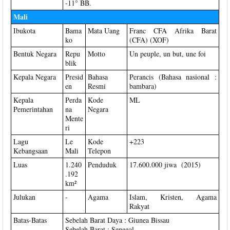
-11° BB.
Mali
Ibukota
Bama
Mata Uang
Franc CFA Afrika Barat
ko
(CFA) (XOF)
Bentuk Negara
Repu
Motto
Un peuple, un but, une foi
blik
Kepala Negara
Presid
Bahasa
Perancis (Bahasa nasional :
en
Resmi
bambara)
Kepala
Perda
Kode
ML
Pemerintahan
na
Negara
Mente
ri
Lagu
Le
Kode
+223
Kebangsaan
Mali
Telepon
Luas
1.240
Penduduk
17.600.000 jiwa (2015)
.192
km²
Julukan
-
Agama
Islam, Kristen, Agama
Rakyat
Batas-Batas
Sebelah Barat Daya : Giunea Bissau
Sebelah Barat : Senegal