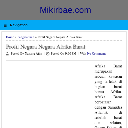
Mikirbae.com
≡
Navigation
Home
»
Pengetahuan
» Profil Negara Negara Afrika Barat
Profil Negara Negara Afrika Barat
Posted By Nanang Ajim
|
Posted On 9:30 PM
|
With
No Comments
Afrika Barat
merupakan
sebuah kawasan
yang terletak di
bagian barat
benua Afrika.
Afrika Barat
berbatasan
dengan Samudra
Atlantik di
sebelah barat
dan selatan,
Gurun Sahara di