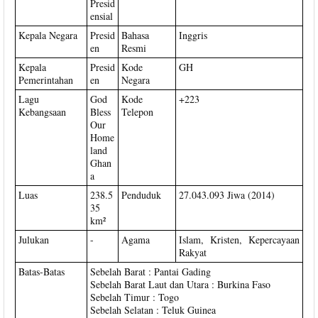
Presid
ensial
Kepala Negara
Presid
Bahasa
Inggris
en
Resmi
Kepala
Presid
Kode
GH
Pemerintahan
en
Negara
Lagu
God
Kode
+223
Kebangsaan
Bless
Telepon
Our
Home
land
Ghan
a
Luas
238.5
Penduduk
27.043.093 Jiwa (2014)
35
km²
Julukan
-
Agama
Islam, Kristen, Kepercayaan
Rakyat
Batas-Batas
Sebelah Barat : Pantai Gading
Sebelah Barat Laut dan Utara : Burkina Faso
Sebelah Timur : Togo
Sebelah Selatan : Teluk Guinea