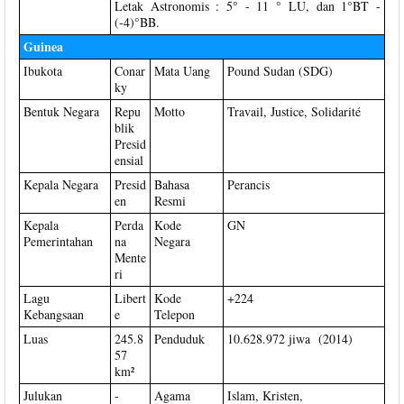
Letak Astronomis : 5° - 11 ° LU, dan 1°BT -
(-4)°BB.
Guinea
Ibukota
Conar
Mata Uang
Pound Sudan (SDG)
ky
Bentuk Negara
Repu
Motto
Travail, Justice, Solidarité
blik
Presid
ensial
Kepala Negara
Presid
Bahasa
Perancis
en
Resmi
Kepala
Perda
Kode
GN
Pemerintahan
na
Negara
Mente
ri
Lagu
Libert
Kode
+224
Kebangsaan
e
Telepon
Luas
245.8
Penduduk
10.628.972 jiwa (2014)
57
km²
Julukan
-
Agama
Islam, Kristen,