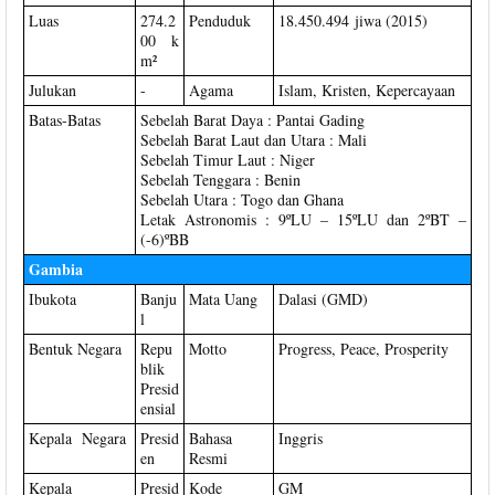
Luas
274.2
Penduduk
18.450.494 jiwa (2015)
00 k
m²
Julukan
-
Agama
Islam, Kristen, Kepercayaan
Batas-Batas
Sebelah Barat Daya : Pantai Gading
Sebelah Barat Laut dan Utara : Mali
Sebelah Timur Laut : Niger
Sebelah Tenggara : Benin
Sebelah Utara : Togo dan Ghana
Letak Astronomis : 9ºLU – 15ºLU dan 2ºBT –
(-6)ºBB
Gambia
Ibukota
Banju
Mata Uang
Dalasi (GMD)
l
Bentuk Negara
Repu
Motto
Progress, Peace, Prosperity
blik
Presid
ensial
Kepala Negara
Presid
Bahasa
Inggris
en
Resmi
Kepala
Presid
Kode
GM