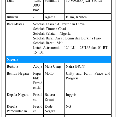
Luas
1.267
Penduduk
19.899.000 jiwa (2012)
.000
km²
Julukan
-
Agama
Islam, Kristen
Batas-Batas
Sebelah Utara : Aljazair dan Libya
Sebelah Timur : Chad
Sebelah Selatan : Nigeria
Sebelah Barat Daya : Benin dan Burkina Faso
Sebelah Barat : Mali
Letak Astronomis : 12° LU - 23°LU dan 0° BT -
15° BT
Nigeria
Ibukota
Abuja
Mata Uang
Naira (NGN)
Bentuk Negara
Repu
Motto
Unity and Faith, Peace and
blik
Progress
Presid
ensial
Kepala Negara
Presid
Bahasa
Inggris
en
Resmi
Kepala
Presid
Kode
NG
Pemerintahan
en
Negara