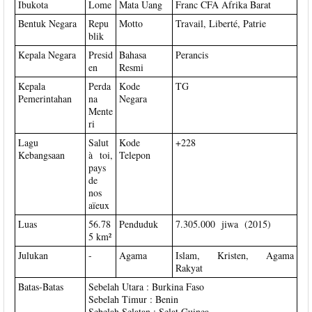
Ibukota
Lome
Mata Uang
Franc CFA Afrika Barat
Bentuk Negara
Repu
Motto
Travail, Liberté, Patrie
blik
Kepala Negara
Presid
Bahasa
Perancis
en
Resmi
Kepala
Perda
Kode
TG
Pemerintahan
na
Negara
Mente
ri
Lagu
Salut
Kode
+228
Kebangsaan
à toi,
Telepon
pays
de
nos
aïeux
Luas
56.78
Penduduk
7.305.000 jiwa (2015)
5 km²
Julukan
-
Agama
Islam, Kristen, Agama
Rakyat
Batas-Batas
Sebelah Utara : Burkina Faso
Sebelah Timur : Benin
Sebelah Selatan : Selat Guinea