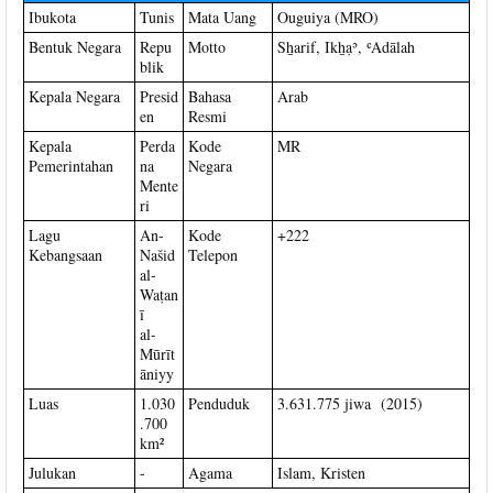
Ibukota
Tunis
Mata Uang
Ouguiya (MRO)
Bentuk Negara
Repu
Motto
Sẖarif, Ikẖạʾ, ʿAdālah
blik
Kepala Negara
Presid
Bahasa
Arab
en
Resmi
Kepala
Perda
Kode
MR
Pemerintahan
na
Negara
Mente
ri
Lagu
An-
Kode
+222
Kebangsaan
Našid
Telepon
al-
Waṭan
ī
al-
Mūrīt
āniyy
Luas
1.030
Penduduk
3.631.775 jiwa (2015)
.700
km²
Julukan
-
Agama
Islam, Kristen