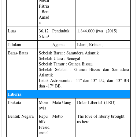
Nossa
Pátria
Bem
Amad
a
Luas
36.12
Penduduk
1.844.000 jiwa (2015)
5 km²
Julukan
-
Agama
Islam, Kristen,
Batas-Batas
Sebelah Barat : Samudera Atlantik
Sebelah Utara : Senegal
Sebelah Timur : Guinea Bissau
Sebelah Selatan : Giunea Bissau dan Samudera
Atlantik
Letak Astronomis : 11° dan 13° LU, dan -13° BB
dan -17° BB.
Liberia
Ibukota
Monr
Mata Uang
Dolar Liberia1 (LRD)
ovia
Bentuk Negara
Repu
Motto
The love of liberty brought
blik
us here
Presid
ensial