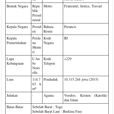
Bentuk Negara
Repu
Motto
Fraternité, Justice, Travail
blik
Presid
ensial
Kepala Negara
Presid
Bahasa
Perancis
en
Resmi
Kepala
Perda
Kode
BJ
Pemerintahan
na
Negara
Mente
ri
Lagu
L'Au
Kode
+229
Kebangsaan
be
Telepon
Nouv
elle
Luas
114.7
Penduduk
10.315.244 jiwa (2015)
63 k
m²
Julukan
-
Agama
Voodoo, Kristen (Katolik)
dan Islam
Batas-Batas
Sebelah Barat : Togo
Sebelah Barat Laut : Burkina Faso