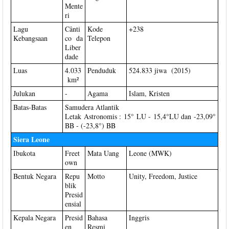
Mente
ri
Lagu
Cânti
Kode
+238
Kebangsaan
co da
Telepon
Liber
dade
Luas
4.033
Penduduk
524.833 jiwa (2015)
km²
Julukan
-
Agama
Islam, Kristen
Batas-Batas
Samudera Atlantik
Letak Astronomis : 15° LU - 15,4°LU dan -23,09°
BB - (-23,8°) BB
Siera Leone
Ibukota
Freet
Mata Uang
Leone (MWK)
own
Bentuk Negara
Repu
Motto
Unity, Freedom, Justice
blik
Presid
ensial
Kepala Negara
Presid
Bahasa
Inggris
en
Resmi