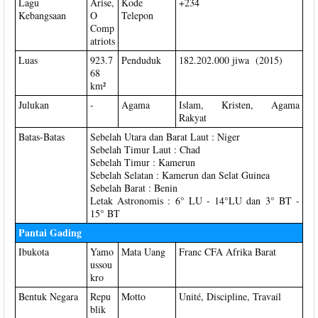
Lagu
Arise,
Kode
+234
Kebangsaan
O
Telepon
Comp
atriots
Luas
923.7
Penduduk
182.202.000 jiwa (2015)
68
km²
Julukan
-
Agama
Islam, Kristen, Agama
Rakyat
Batas-Batas
Sebelah Utara dan Barat Laut : Niger
Sebelah Timur Laut : Chad
Sebelah Timur : Kamerun
Sebelah Selatan : Kamerun dan Selat Guinea
Sebelah Barat : Benin
Letak Astronomis : 6° LU - 14°LU dan 3° BT -
15° BT
Pantai Gading
Ibukota
Yamo
Mata Uang
Franc CFA Afrika Barat
ussou
kro
Bentuk Negara
Repu
Motto
Unité, Discipline, Travail
blik