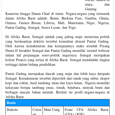
utara, dan
Gunung
Kamerun hingga Danau Chad di timur. Negara-negara yang termasuk
dalam Afrika Barat adalah: Benin, Burkina Faso, Gambia, Ghana,
Guinea, Guinea Bissau, Liberia, Mali, Mauritania, Niger, Nigeria,
Pantai Gading, Senegal, Sierra Leone, dan Togo.
Di Afrika Barat, Senegal adalah yang paling maju menerima politik
yang berdasarkan doktrin tersebut kemudian disusul Pantai Gading.
Oleh karena kemakmuran dan kemajuannya maka sesudah Perang
Dunia II berakhir Senegal dan Pantai Gading memiliki isisiatif terbesar
dalam hal perjuangan sosio-politik negerinya. Senegal merupakan
koloni Prancis yang tertua di Afrika Barat. Senegal menduduki tingkat
tertinggi dalam bidang pendidikan.
Pantai Gading merupakan daerah yang maju dan lebih kaya daripada
Senegal. Kemakmuran tersebut diperoleh dari tanah yang subur, ekspor
kopi dan coklat, hasil tambang intan dan kayu hutan. Nigeria memiliki
kekayaan berupa tambang emas, timah, batubara, minyak bumi dan
berbagai macam bahan mentah. Berikut ini profil negara-negara di
Afrika Barat.
Benin
Ibukota
Coton
Mata Uang
Franc CFA Afrika Barat
ou
(CFA) (XOF)