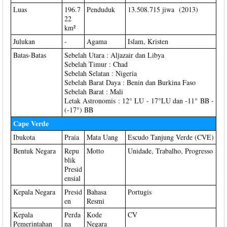
Luas
196.7
Penduduk
13.508.715 jiwa (2013)
22
km²
Julukan
-
Agama
Islam, Kristen
Batas-Batas
Sebelah Utara : Aljazair dan Libya
Sebelah Timur : Chad
Sebelah Selatan : Nigeria
Sebelah Barat Daya : Benin dan Burkina Faso
Sebelah Barat : Mali
Letak Astronomis : 12° LU - 17°LU dan -11° BB -
(-17°) BB
Cape Verde
Ibukota
Praia
Mata Uang
Escudo Tanjung Verde (CVE)
Bentuk Negara
Repu
Motto
Unidade, Trabalho, Progresso
blik
Presid
ensial
Kepala Negara
Presid
Bahasa
Portugis
en
Resmi
Kepala
Perda
Kode
CV
Pemerintahan
na
Negara