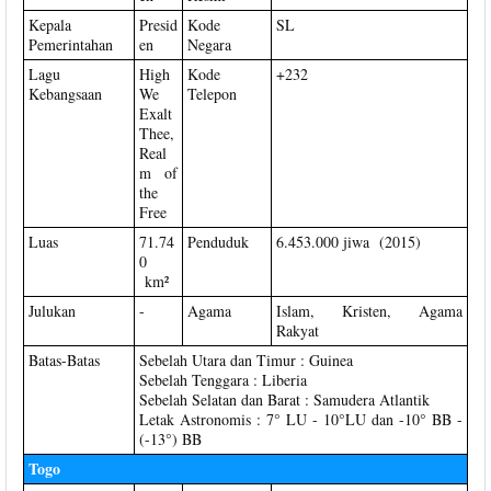
Kepala
Presid
Kode
SL
Pemerintahan
en
Negara
Lagu
High
Kode
+232
Kebangsaan
We
Telepon
Exalt
Thee,
Real
m of
the
Free
Luas
71.74
Penduduk
6.453.000 jiwa (2015)
0
km²
Julukan
-
Agama
Islam, Kristen, Agama
Rakyat
Batas-Batas
Sebelah Utara dan Timur : Guinea
Sebelah Tenggara : Liberia
Sebelah Selatan dan Barat : Samudera Atlantik
Letak Astronomis : 7° LU - 10°LU dan -10° BB -
(-13°) BB
Togo