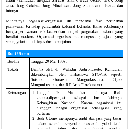
Islam (kemudian menjadi Sarekat Islam), Budi Utomo (BU), Jong
Java, Jong Celebes, Jong Minahasan, Jong Sumatranen Bond, dan
lainnya.
Munculnya organisasi-organisasi itu mendanai fase perubahan
perlawanan terhadap pemerintah kolonial Belanda. Kalau sebelumnya
berupa perlawanan fisik kedaerahan menjadi pergerakan nasional yang
bersifat modern. Organisasi-organisasi itu mengusung tujuan yang
sama, yakni untuk lepas dari penjajahan.
Budi Utomo
Berdiri
Tanggal 20 Mei 1908.
Tokoh
Dirintis oleh dr. Wahidin Sudirohusodo. Kemudian
dikembangkan oleh mahasiswa STOVIA seperti
Sutomo, Gunawan Mangunkusumo, Cipto
Mangunkusumo, dan RT Ario Tirtokusumo
Keterangan
Tanggal 20 Mei hari lahirnya Budi
Utomo,diperingati sebagai hari lahirnya
Kebangkitan Nasional. Karena organisasi ini
dianggap sebagai organisasi kebangsaan yang
pertama.
Budi Utomo mempunyai andil dan jasa yang besar
dalam sejarah pergerakan nasional, yakni telah
membuka jalan dan memelopori gerakan