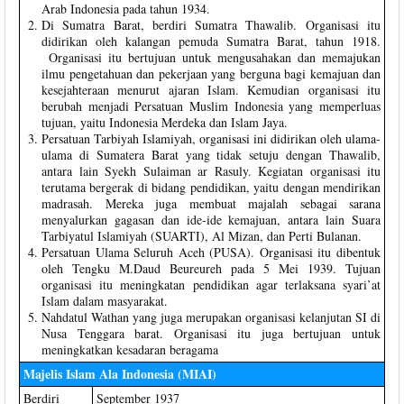
Arab Indonesia pada tahun 1934.
Di Sumatra Barat, berdiri Sumatra Thawalib. Organisasi itu
didirikan oleh kalangan pemuda Sumatra Barat, tahun 1918.
Organisasi itu bertujuan untuk mengusahakan dan memajukan
ilmu pengetahuan dan pekerjaan yang berguna bagi kemajuan dan
kesejahteraan menurut ajaran Islam. Kemudian organisasi itu
berubah menjadi Persatuan Muslim Indonesia yang memperluas
tujuan, yaitu Indonesia Merdeka dan Islam Jaya.
Persatuan Tarbiyah Islamiyah, organisasi ini didirikan oleh ulama-
ulama di Sumatera Barat yang tidak setuju dengan Thawalib,
antara lain Syekh Sulaiman ar Rasuly. Kegiatan organisasi itu
terutama bergerak di bidang pendidikan, yaitu dengan mendirikan
madrasah. Mereka juga membuat majalah sebagai sarana
menyalurkan gagasan dan ide-ide kemajuan, antara lain Suara
Tarbiyatul Islamiyah (SUARTI), Al Mizan, dan Perti Bulanan.
Persatuan Ulama Seluruh Aceh (PUSA). Organisasi itu dibentuk
oleh Tengku M.Daud Beureureh pada 5 Mei 1939. Tujuan
organisasi itu meningkatan pendidikan agar terlaksana syari’at
Islam dalam masyarakat.
Nahdatul Wathan yang juga merupakan organisasi kelanjutan SI di
Nusa Tenggara barat. Organisasi itu juga bertujuan untuk
meningkatkan kesadaran beragama
Majelis Islam Ala Indonesia (MIAI)
Berdiri
September 1937