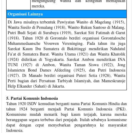
mengungkung wanita dan keinginan memajukan
mereka.
Organisasi Lainnya
Di Jawa misalnya terbentuk Pawiyatan Wanito di Magelang (1915),
Wanita Susilo di Pemalang (1918), Wanito Rukun Santoso di Malang,
Putri Budi Sejati di Surabaya (1919), Sarekat Siti Fatimah di Garut
(1918). Tahun 1920 di Gorontalo berdiri organisasi Gorontalosche
Muhammedaansche Vrouwen Vereninging. Pada tahun itu juga
Sarekat Kaum Ibu Sumatera di Bukittinggi mendirikan Nahdatul
Fa’at di Sumatera Barat. Wanita Utama (1921) dan Wanita Khatolik
(1924) didirikan di Yogyakarta. Sarekat Ambon mendirikan INA
TUNI (1927) di Ambon, Wanita Taman Siswa (1922), Jong
Islamieten Bond Dames Afdeeling (1925), dan Putri Indonesia
(1927). Di Manado berdiri organisasi Puteri Setia (1928), Wanita
Perti bagian dari Persatuan Tarbiyah Islamiyah, dan Mameskransje
Help Elkander (Sahati) di Jakarta.
5. Partai Komunis Indonesia
Tahun 1920 ISDV kemudian berganti nama Partai Komunis Hindia dan
tahun 1924 berganti menjadi Partai Komunis Indonesia (PKI).
Komunisme mudah menarik bagi kaum terjajah, karena mereka
beranggapan segara terbebas dari penjajah. Itulah sebabnya komunisme
dapat dengan cepat menyebarkan pengaruhnya ke masyarakat
Indonesia.