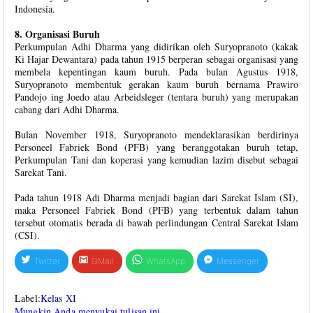
Indonesia.
8. Organisasi Buruh
Perkumpulan Adhi Dharma yang didirikan oleh Suryopranoto (kakak
Ki Hajar Dewantara) pada tahun 1915 berperan sebagai organisasi yang
membela kepentingan kaum buruh. Pada bulan Agustus 1918,
Suryopranoto membentuk gerakan kaum buruh bernama Prawiro
Pandojo ing Joedo atau Arbeidsleger (tentara buruh) yang merupakan
cabang dari Adhi Dharma.
Bulan November 1918, Suryopranoto mendeklarasikan berdirinya
Personeel Fabriek Bond (PFB) yang beranggotakan buruh tetap,
Perkumpulan Tani dan koperasi yang kemudian lazim disebut sebagai
Sarekat Tani.
Pada tahun 1918 Adi Dharma menjadi bagian dari Sarekat Islam (SI),
maka Personeel Fabriek Bond (PFB) yang terbentuk dalam tahun
tersebut otomatis berada di bawah perlindungan Central Sarekat Islam
(CSI).
Twitter
GMail
WhatsApp
Messenger
Label:
Kelas XI
Mungkin Anda menyukai tulisan ini