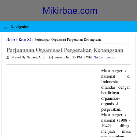
Mikirbae.com
≡
Navigation
Home
»
Kelas XI
» Perjuangan Organisasi Pergerakan Kebangsaan
Perjuangan Organisasi Pergerakan Kebangsaan
Posted By Nanang Ajim
|
Posted On 8:25 PM
|
With
No Comments
Masa pergerakan
nasional di
Indonesia
ditandai dengan
berdirinya
organisasi-
organisasi
pergerakan.
Masa pergerakan
nasional (1908 -
1942), dibagi
menjadi masa
pembentukan