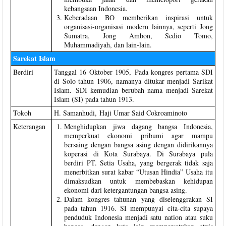
kebangsaan Indonesia.
Keberadaan BO memberikan inspirasi untuk
organisasi-organisasi modern lainnya, seperti Jong
Sumatra, Jong Ambon, Sedio Tomo,
Muhammadiyah, dan lain-lain.
Sarekat Islam
Berdiri
Tanggal 16 Oktober 1905, Pada kongres pertama SDI
di Solo tahun 1906, namanya ditukar menjadi Sarikat
Islam. SDI kemudian berubah nama menjadi Sarekat
Islam (SI) pada tahun 1913.
Tokoh
H. Samanhudi, Haji Umar Said Cokroaminoto
Keterangan
Menghidupkan jiwa dagang bangsa Indonesia,
memperkuat ekonomi pribumi agar mampu
bersaing dengan bangsa asing dengan didirikannya
koperasi di Kota Surabaya. Di Surabaya pula
berdiri PT. Setia Usaha, yang bergerak tidak saja
menerbitkan surat kabar “Utusan Hindia” Usaha itu
dimaksudkan untuk membebaskan kehidupan
ekonomi dari ketergantungan bangsa asing.
Dalam kongres tahunan yang diselenggrakan SI
pada tahun 1916. SI mempunyai cita-cita supaya
penduduk Indonesia menjadi satu nation atau suku