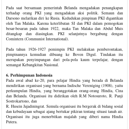
Pada saat bersamaan pemerintah Belanda mengadakan penangkapan
terhadap orang PKI yang mengadakan aksi politik. Semaun dan
Darsono melarikan diri ke Rusia. Kedudukan pimpinan PKI digantikan
oleh Tan Malaka. Karena keterlibatan SI dan PKI dalam pemogokan
besar-besaran pada tahun 1922, maka Tan Malaka dan Abdul Muis
ditangkap dan diasingkan. PKI selanjutnya bergabung dengan
Comintern (Communist International).
Pada tahun 1926-1927 pemimpin PKI melakukan pemberontakan,
pimpinannya kemudian dibuang ke Boven Digul. Tindakan itu
merupakan penyimpangan dari pola-pola kaum terpelajar, dengan
semangat Kebangkitan Nasional.
6. Perhimpunan Indonesia
Pada awal abad ke-20, para pelajar Hindia yang berada di Belanda
mendirikan organisasi yang bernama Indische Vereniging (1908), yaitu
perkumpulan Hindia, yang beranggotakan orang-orang Hindia, Cina
dan Belanda. Organisasi itu didirikan oleh R.M Notosuroto, R. Panji
Sostrokartono, dan
R. Husein Jajadiningrat. Semula organisasi itu bergerak di bidang sosial
dan kebudayaan sebagai ajang bertukar pikiran tentang situasi tanah air.
Organisasi itu juga menerbitkan majalah yang diberi nama Hindia
Putera.