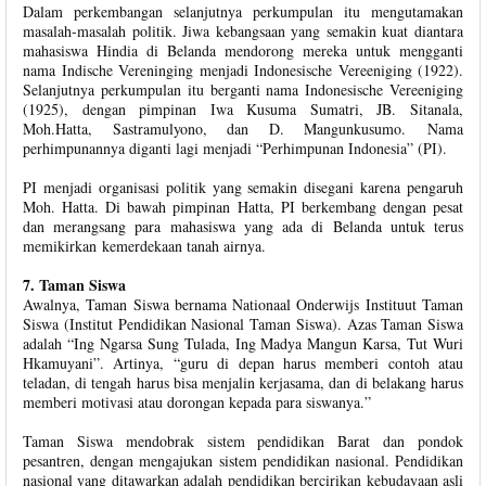
Dalam perkembangan selanjutnya perkumpulan itu mengutamakan
masalah-masalah politik. Jiwa kebangsaan yang semakin kuat diantara
mahasiswa Hindia di Belanda mendorong mereka untuk mengganti
nama Indische Vereninging menjadi Indonesische Vereeniging (1922).
Selanjutnya perkumpulan itu berganti nama Indonesische Vereeniging
(1925), dengan pimpinan Iwa Kusuma Sumatri, JB. Sitanala,
Moh.Hatta, Sastramulyono, dan D. Mangunkusumo. Nama
perhimpunannya diganti lagi menjadi “Perhimpunan Indonesia” (PI).
PI menjadi organisasi politik yang semakin disegani karena pengaruh
Moh. Hatta. Di bawah pimpinan Hatta, PI berkembang dengan pesat
dan merangsang para mahasiswa yang ada di Belanda untuk terus
memikirkan kemerdekaan tanah airnya.
7. Taman Siswa
Awalnya, Taman Siswa bernama Nationaal Onderwijs Instituut Taman
Siswa (Institut Pendidikan Nasional Taman Siswa). Azas Taman Siswa
adalah “Ing Ngarsa Sung Tulada, Ing Madya Mangun Karsa, Tut Wuri
Hkamuyani”. Artinya, “guru di depan harus memberi contoh atau
teladan, di tengah harus bisa menjalin kerjasama, dan di belakang harus
memberi motivasi atau dorongan kepada para siswanya.”
Taman Siswa mendobrak sistem pendidikan Barat dan pondok
pesantren, dengan mengajukan sistem pendidikan nasional. Pendidikan
nasional yang ditawarkan adalah pendidikan bercirikan kebudayaan asli