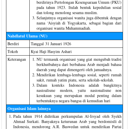
berdirinya Pertolongan Kesengsaraan Umum (PKU)
pada tahun 1923. Itulah bentuk kepedulian sosial
dan tolong menolong sesama muslim.
Selanjutnya organisasi wanita juga dibentuk dengan
nama ‘Aisyiah di Yogyakarta, sebagai bagian dari
organisasi wanita Muhammadiah.
Nahdlatul Ulama (NU)
Berdiri
Tanggal 31 Januari 1926
Tokoh
Kyai Haji Hasyim Ashari
Keterangan
NU termasuk organisasi yang giat mengubah tradisi
berkhutbahnya dari berbahasa Arab menjadi bahasa
daerah yang dapat dimengerti oleh jamaahnya.
Mendirikan lembaga-lembaga sosial, seperti rumah
sakit, rumah yatim piatu, serta sekolah-sekolah.
Dalam konteks Indonesia adalah bangkitnya
nasioalisme modern, yaitu nasionalisme non
kesukuan yang merupakan modal penting dalam
terbentuknya negara bangsa di kemudian hari
Organisasi Islam lainnya
Pada tahun 1914 didirikan perkumpulan Al-Irsyad oleh Syekh
Ahmad Surkati. Banyaknya keturunan Arab yang berdomisili di
Indonesia, mendorong A.R. Baswedan untuk mendirikan Partai