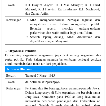
Tokoh
KH Hasyim Asy'ari, K.H Mas Mansyur, K.H Farid
Ma’aruf, K.H Hasyim, Kartosudarmo, K.H Nachrowi,
dan Zainal Arifin.
Keterangan
MIAI mengoordinasikan berbagai kegiatan dan
menyatukan umat Islam menghadapi politik
Belanda seperti menolak undang-undang
perkawinan dan wajib militer bagi umat Islam.
Setelah Jepang datang, MIAI dibubarkan dan
digantikan dengan Masyumi.
3. Organisasi Pemuda
Di samping organisasi keagamaan juga berkembang organisasi dan
partai politik. Pada kalangan pemuda berkembang berbagai gerakan
untuk membebaskan tanah air dari penjajahan.
Tri Koro Dharmo
Berdiri
Tanggal 7 Maret 1915
Tokoh
dr. Satiman Wiryosanjoyo
Keterangan
Perkumpulan itu beranggotakan pemuda-pemuda Jawa.
Dalam kongresnya di Solo organisasi itu berubah nama
Jong Java. Kemudian pada 1920-an Jong Java mulai
melakukan perubahan pandangan dari kedaerahan ke
nasional. Setelah Sumpah Pemuda ia berfusi dalam