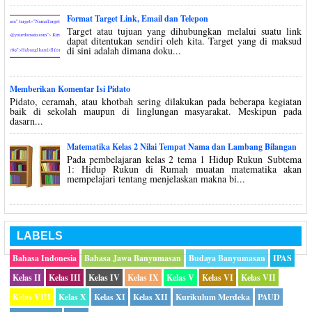
Format Target Link, Email dan Telepon
Target atau tujuan yang dihubungkan melalui suatu link
dapat ditentukan sendiri oleh kita. Target yang di maksud
di sini adalah dimana doku...
Memberikan Komentar Isi Pidato
Pidato, ceramah, atau khotbah sering dilakukan pada beberapa kegiatan
baik di sekolah maupun di linglungan masyarakat. Meskipun pada
dasarn...
Matematika Kelas 2 Nilai Tempat Nama dan Lambang Bilangan
Pada pembelajaran kelas 2 tema 1 Hidup Rukun Subtema
1: Hidup Rukun di Rumah muatan matematika akan
mempelajari tentang menjelaskan makna bi...
LABELS
Bahasa Indonesia
Bahasa Jawa Banyumasan
Budaya Banyumasan
IPAS
Kelas II
Kelas III
Kelas IV
Kelas IX
Kelas V
Kelas VI
Kelas VII
Kelas VIII
Kelas X
Kelas XI
Kelas XII
Kurikulum Merdeka
PAUD