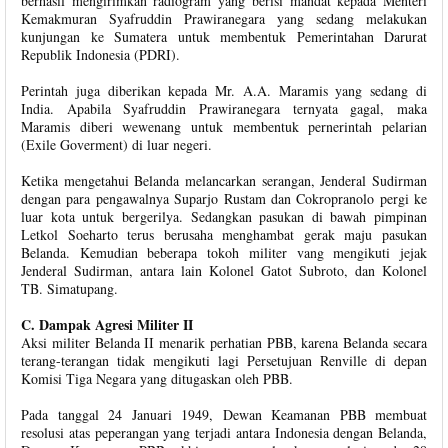
berhasil mengirimkan radiogram yang berisi mandat kepada Menteri
Kemakmuran Syafruddin Prawiranegara yang sedang melakukan
kunjungan ke Sumatera untuk membentuk Pemerintahan Darurat
Republik Indonesia (PDRI).
Perintah juga diberikan kepada Mr. A.A. Maramis yang sedang di
India. Apabila Syafruddin Prawiranegara ternyata gagal, maka
Maramis diberi wewenang untuk membentuk pernerintah pelarian
(Exile Goverment) di luar negeri.
Ketika mengetahui Belanda melancarkan serangan, Jenderal Sudirman
dengan para pengawalnya Suparjo Rustam dan Cokropranolo pergi ke
luar kota untuk bergerilya. Sedangkan pasukan di bawah pimpinan
Letkol Soeharto terus berusaha menghambat gerak maju pasukan
Belanda. Kemudian beberapa tokoh militer vang mengikuti jejak
Jenderal Sudirman, antara lain Kolonel Gatot Subroto, dan Kolonel
TB. Simatupang.
C. Dampak Agresi Militer II
Aksi militer Belanda II menarik perhatian PBB, karena Belanda secara
terang-terangan tidak mengikuti lagi Persetujuan Renville di depan
Komisi Tiga Negara yang ditugaskan oleh PBB.
Pada tanggal 24 Januari 1949, Dewan Keamanan PBB membuat
resolusi atas peperangan yang terjadi antara Indonesia dengan Belanda,