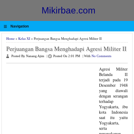
Mikirbae.com
≡
Navigation
Home
»
Kelas XI
» Perjuangan Bangsa Menghadapi Agresi Militer II
Perjuangan Bangsa Menghadapi Agresi Militer II
Posted By Nanang Ajim
|
Posted On 2:01 PM
|
With
No Comments
Agresi Militer
Belanda II
terjadi pada 19
Desember 1948
yang diawali
dengan serangan
terhadap
Yogyakarta, ibu
kota Indonesia
saat itu yaitu
Yogyakarta,
serta
penangkapan