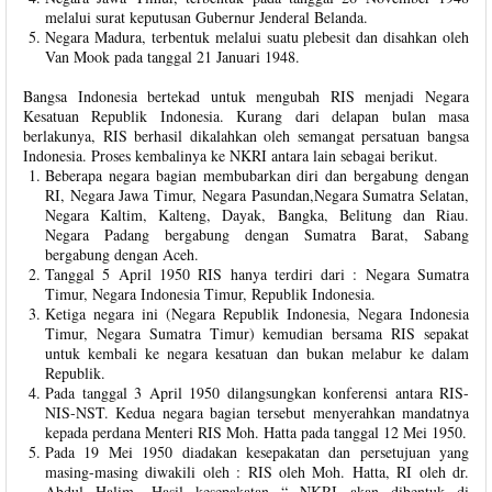
melalui surat keputusan Gubernur Jenderal Belanda.
Negara Madura, terbentuk melalui suatu plebesit dan disahkan oleh
Van Mook pada tanggal 21 Januari 1948.
Bangsa Indonesia bertekad untuk mengubah RIS menjadi Negara
Kesatuan Republik Indonesia. Kurang dari delapan bulan masa
berlakunya, RIS berhasil dikalahkan oleh semangat persatuan bangsa
Indonesia. Proses kembalinya ke NKRI antara lain sebagai berikut.
Beberapa negara bagian membubarkan diri dan bergabung dengan
RI, Negara Jawa Timur, Negara Pasundan,Negara Sumatra Selatan,
Negara Kaltim, Kalteng, Dayak, Bangka, Belitung dan Riau.
Negara Padang bergabung dengan Sumatra Barat, Sabang
bergabung dengan Aceh.
Tanggal 5 April 1950 RIS hanya terdiri dari : Negara Sumatra
Timur, Negara Indonesia Timur, Republik Indonesia.
Ketiga negara ini (Negara Republik Indonesia, Negara Indonesia
Timur, Negara Sumatra Timur) kemudian bersama RIS sepakat
untuk kembali ke negara kesatuan dan bukan melabur ke dalam
Republik.
Pada tanggal 3 April 1950 dilangsungkan konferensi antara RIS-
NIS-NST. Kedua negara bagian tersebut menyerahkan mandatnya
kepada perdana Menteri RIS Moh. Hatta pada tanggal 12 Mei 1950.
Pada 19 Mei 1950 diadakan kesepakatan dan persetujuan yang
masing-masing diwakili oleh : RIS oleh Moh. Hatta, RI oleh dr.
Abdul Halim. Hasil kesepakatan “ NKRI akan dibentuk di