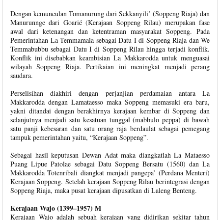
Dengan kemunculan Tomanurung dari Sekkanyili’ (Soppeng Riaja) dan
Manurunnge dari Goarié (Kerajaan Soppeng Rilau) merupakan fase
awal dari ketenangan dan ketentraman masyarakat Soppeng. Pada
Pemerintahan La Temmamala sebagai Datu I di Soppeng Riaja dan We
Temmabubbu sebagai Datu I di Soppeng Rilau hingga terjadi konflik.
Konflik ini disebabkan keambisian La Makkarodda untuk menguasai
wilayah Soppeng Riaja. Pertikaian ini meningkat menjadi perang
saudara.
Perselisihan diakhiri dengan perjanjian perdamaian antara La
Makkarodda dengan Lamataesso maka Soppeng memasuki era baru,
yakni ditandai dengan berakhirnya kerajaan kembar di Soppeng dan
selanjutnya menjadi satu kesatuan tunggal (mabbulo peppa) di bawah
satu panji kebesaran dan satu orang raja berdaulat sebagai pemegang
tampuk pemerintahan yaitu, “Kerajaan Soppeng”.
Sebagai hasil keputusan Dewan Adat maka diangkatlah La Mataesso
Puang Lipue Patolae sebagai Datu Soppeng Bersatu (1560) dan La
Makkarodda Totenribali diangkat menjadi pangepa’ (Perdana Menteri)
Kerajaan Soppeng. Setelah kerajaan Soppeng Rilau berintegrasi dengan
Soppeng Riaja, maka pusat kerajaan dipusatkan di Laleng Benteng.
Kerajaan Wajo (1399–1957) M
Kerajaan Wajo adalah sebuah kerajaan yang didirikan sekitar tahun