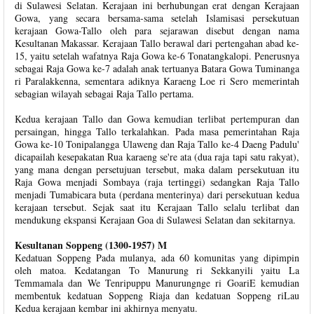
di Sulawesi Selatan. Kerajaan ini berhubungan erat dengan Kerajaan
Gowa, yang secara bersama-sama setelah Islamisasi persekutuan
kerajaan Gowa-Tallo oleh para sejarawan disebut dengan nama
Kesultanan Makassar. Kerajaan Tallo berawal dari pertengahan abad ke-
15, yaitu setelah wafatnya Raja Gowa ke-6 Tonatangkalopi. Penerusnya
sebagai Raja Gowa ke-7 adalah anak tertuanya Batara Gowa Tuminanga
ri Paralakkenna, sementara adiknya Karaeng Loe ri Sero memerintah
sebagian wilayah sebagai Raja Tallo pertama.
Kedua kerajaan Tallo dan Gowa kemudian terlibat pertempuran dan
persaingan, hingga Tallo terkalahkan. Pada masa pemerintahan Raja
Gowa ke-10 Tonipalangga Ulaweng dan Raja Tallo ke-4 Daeng Padulu'
dicapailah kesepakatan Rua karaeng se're ata (dua raja tapi satu rakyat),
yang mana dengan persetujuan tersebut, maka dalam persekutuan itu
Raja Gowa menjadi Sombaya (raja tertinggi) sedangkan Raja Tallo
menjadi Tumabicara buta (perdana menterinya) dari persekutuan kedua
kerajaan tersebut. Sejak saat itu Kerajaan Tallo selalu terlibat dan
mendukung ekspansi Kerajaan Goa di Sulawesi Selatan dan sekitarnya.
Kesultanan Soppeng (1300-1957) M
Kedatuan Soppeng Pada mulanya, ada 60 komunitas yang dipimpin
oleh matoa. Kedatangan To Manurung ri Sekkanyili yaitu La
Temmamala dan We Tenripuppu Manurungnge ri GoariE kemudian
membentuk kedatuan Soppeng Riaja dan kedatuan Soppeng riLau
Kedua kerajaan kembar ini akhirnya menyatu.