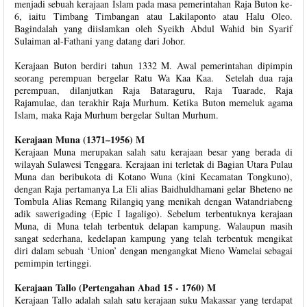
menjadi sebuah kerajaan Islam pada masa pemerintahan Raja Buton ke-
6, iaitu Timbang Timbangan atau Lakilaponto atau Halu Oleo.
Bagindalah yang diislamkan oleh Syeikh Abdul Wahid bin Syarif
Sulaiman al-Fathani yang datang dari Johor.
Kerajaan Buton berdiri tahun 1332 M. Awal pemerintahan dipimpin
seorang perempuan bergelar Ratu Wa Kaa Kaa. Setelah dua raja
perempuan, dilanjutkan Raja Bataraguru, Raja Tuarade, Raja
Rajamulae, dan terakhir Raja Murhum. Ketika Buton memeluk agama
Islam, maka Raja Murhum bergelar Sultan Murhum.
Kerajaan Muna (1371–1956) M
Kerajaan Muna merupakan salah satu kerajaan besar yang berada di
wilayah Sulawesi Tenggara. Kerajaan ini terletak di Bagian Utara Pulau
Muna dan beribukota di Kotano Wuna (kini Kecamatan Tongkuno),
dengan Raja pertamanya La Eli alias Baidhuldhamani gelar Bheteno ne
Tombula Alias Remang Rilangiq yang menikah dengan Watandriabeng
adik sawerigading (Epic I lagaligo). Sebelum terbentuknya kerajaan
Muna, di Muna telah terbentuk delapan kampung. Walaupun masih
sangat sederhana, kedelapan kampung yang telah terbentuk mengikat
diri dalam sebuah ‘Union’ dengan mengangkat Mieno Wamelai sebagai
pemimpin tertinggi.
Kerajaan Tallo (Pertengahan Abad 15 - 1760) M
Kerajaan Tallo adalah salah satu kerajaan suku Makassar yang terdapat