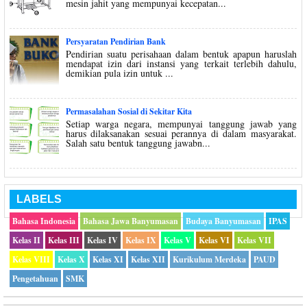
mesin jahit yang mempunyai kecepatan...
Persyaratan Pendirian Bank
Pendirian suatu perisahaan dalam bentuk apapun haruslah
mendapat izin dari instansi yang terkait terlebih dahulu,
demikian pula izin untuk ...
Permasalahan Sosial di Sekitar Kita
Setiap warga negara, mempunyai tanggung jawab yang
harus dilaksanakan sesuai perannya di dalam masyarakat.
Salah satu bentuk tanggung jawabn...
LABELS
Bahasa Indonesia
Bahasa Jawa Banyumasan
Budaya Banyumasan
IPAS
Kelas II
Kelas III
Kelas IV
Kelas IX
Kelas V
Kelas VI
Kelas VII
Kelas VIII
Kelas X
Kelas XI
Kelas XII
Kurikulum Merdeka
PAUD
Pengetahuan
SMK