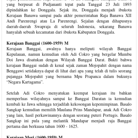
yang berpusat di Pudjananti tepat pada Tanggal 23 Juli 1893
dipindahkan ke Donggala. Sejak itu, Donggala menjadi ibukota
Kerajaan Banawa sampai pada akhir pemerintahan Raja Banawa XII
Andi Parenrengi atau La Parenrengi. Sejalan dengan dihapusnya
daerah-daerah Swapraja di seluruh Indonesia, sekarang Banawa
hanyalah sebuah kecamatan dari ibukota Kabupaten Donggala.
Kerajaan Banggai (1600-1959) M
Kerajaan Banggai, awalnya hanya meliputi wilayah Banggai
Kepulauan, namun kemudian oleh Adi Cokro yang bergelar Mumbu
Doi Jawa disatukan dengan Wilayah Banggai Darat. Bukti bahwa
kerajaan Banggai sudah di kenal sejak zaman Mojopahit dengan nama
Benggawi setidaknya dapat di lihat dari apa yang telah di tulis seorang
pujangga Mojopahit yang bernama Mpu Prapanca dalam bukunya
“Negara Kartagama”.
Setelah Adi Cokro menyatukan keempat kerajaan itu bahkan
memperluas wilayahnya sampai ke Banggai Daratan ia kemudian
kembali ke Jawa sehingga terjadilah kekosongan kepemimpinan. Basalo
Sangkap kemudian memilih Maulana Prins Mandapar, anak Adi Cokro
yang lain, hasil perkawinannya dengan seorang puteri Portugis. Basalo
Sangkap ini pula yang melantik Mandapar menjadi raja Banggai
pertama dan berkuasa tahun 1600 - 1625.
Kerajaan Mori (1600-1959) M