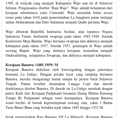
1399, di wilayah yang menjadi Kabupaten Wajo saat ini di Sulawesi
Selatan. Penguasanya disebut "Raja Wajo". Wajo adalah kelanjutan dari
kerajaan sebelumnya yaitu Cinnotabi. Wajo memeluk Islam secara
resmi pada tahun 1610 pada pemerintahan La Sangkuru patau mulajaji
sultan Abdurahman dan Dato Sulaiman menjadi Qadhi pertama Wajo.
Wajo dibawah Republik Indonesia Serikat, atau tepatnya Negara
Indonesia Timur, berbentuk swapraja pada tahun 1945-1949. Setelah
Konferensi Meja Bundar, Wajo bersama swapraja lain akhirnya menjadi
kabupaten pada tahun 1957. Setelah 1957, pemimpin di Wajo adalah
seorang Bupati. Wajo yang dulunya kerajaan, kemudian menjadi
Onderafdeling, selanjutnya Swapraja, dan akhirnya menjadi kabupaten.
Kerajaan Banawa (1485-1959) M
Kerajaan Banawa didirikan oleh Sawerigading dengan puteranya
bernama La Galigo. Dengan perahu layar yang ramping bernama
Banawa, mereka mengarungi lautan sampai ke pesisir barat Sulawesi
Tengah. Pantai tersebut dinamakan Langga Lopi dan daerah
disekitarnya disebut Banawa. Di daerah ini La Galigo menikah dengan
puteri Kaili dari Kerajaan Pudjananti bernama Daeng Malino Karaeng
Tompo Ri Pudjananti sebagai isteri keempatnya. Kerajaan Banawa
resmi berdiri di bawah kepemimpinan seorang ratu, yakni I Badan
Tassa Batari Bana yang bertahta sejak tahun 1485 hingga 1552 M.
Sejak pemerintahan Raja Banawa VII La Makagili, Kerajaan Banawa