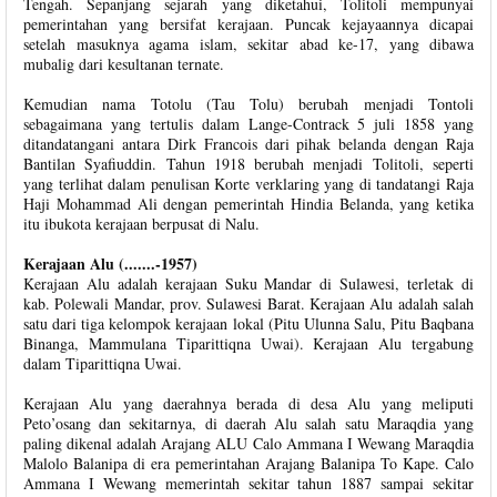
Tengah. Sepanjang sejarah yang diketahui, Tolitoli mempunyai
pemerintahan yang bersifat kerajaan. Puncak kejayaannya dicapai
setelah masuknya agama islam, sekitar abad ke-17, yang dibawa
mubalig dari kesultanan ternate.
Kemudian nama Totolu (Tau Tolu) berubah menjadi Tontoli
sebagaimana yang tertulis dalam Lange-Contrack 5 juli 1858 yang
ditandatangani antara Dirk Francois dari pihak belanda dengan Raja
Bantilan Syafiuddin. Tahun 1918 berubah menjadi Tolitoli, seperti
yang terlihat dalam penulisan Korte verklaring yang di tandatangi Raja
Haji Mohammad Ali dengan pemerintah Hindia Belanda, yang ketika
itu ibukota kerajaan berpusat di Nalu.
Kerajaan Alu (.......-1957)
Kerajaan Alu adalah kerajaan Suku Mandar di Sulawesi, terletak di
kab. Polewali Mandar, prov. Sulawesi Barat. Kerajaan Alu adalah salah
satu dari tiga kelompok kerajaan lokal (Pitu Ulunna Salu, Pitu Baqbana
Binanga, Mammulana Tiparittiqna Uwai). Kerajaan Alu tergabung
dalam Tiparittiqna Uwai.
Kerajaan Alu yang daerahnya berada di desa Alu yang meliputi
Peto’osang dan sekitarnya, di daerah Alu salah satu Maraqdia yang
paling dikenal adalah Arajang ALU Calo Ammana I Wewang Maraqdia
Malolo Balanipa di era pemerintahan Arajang Balanipa To Kape. Calo
Ammana I Wewang memerintah sekitar tahun 1887 sampai sekitar