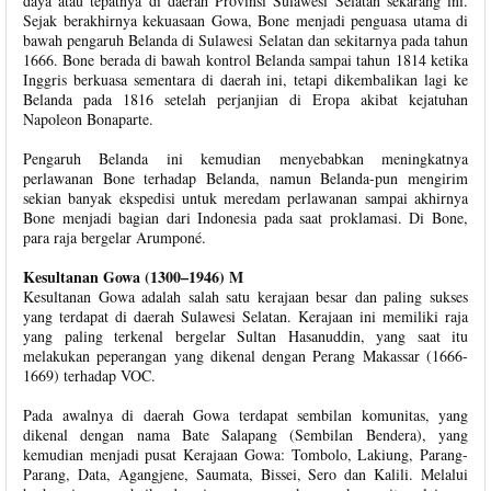
daya atau tepatnya di daerah Provinsi Sulawesi Selatan sekarang ini.
Sejak berakhirnya kekuasaan Gowa, Bone menjadi penguasa utama di
bawah pengaruh Belanda di Sulawesi Selatan dan sekitarnya pada tahun
1666. Bone berada di bawah kontrol Belanda sampai tahun 1814 ketika
Inggris berkuasa sementara di daerah ini, tetapi dikembalikan lagi ke
Belanda pada 1816 setelah perjanjian di Eropa akibat kejatuhan
Napoleon Bonaparte.
Pengaruh Belanda ini kemudian menyebabkan meningkatnya
perlawanan Bone terhadap Belanda, namun Belanda-pun mengirim
sekian banyak ekspedisi untuk meredam perlawanan sampai akhirnya
Bone menjadi bagian dari Indonesia pada saat proklamasi. Di Bone,
para raja bergelar Arumponé.
Kesultanan Gowa (1300–1946) M
Kesultanan Gowa adalah salah satu kerajaan besar dan paling sukses
yang terdapat di daerah Sulawesi Selatan. Kerajaan ini memiliki raja
yang paling terkenal bergelar Sultan Hasanuddin, yang saat itu
melakukan peperangan yang dikenal dengan Perang Makassar (1666-
1669) terhadap VOC.
Pada awalnya di daerah Gowa terdapat sembilan komunitas, yang
dikenal dengan nama Bate Salapang (Sembilan Bendera), yang
kemudian menjadi pusat Kerajaan Gowa: Tombolo, Lakiung, Parang-
Parang, Data, Agangjene, Saumata, Bissei, Sero dan Kalili. Melalui