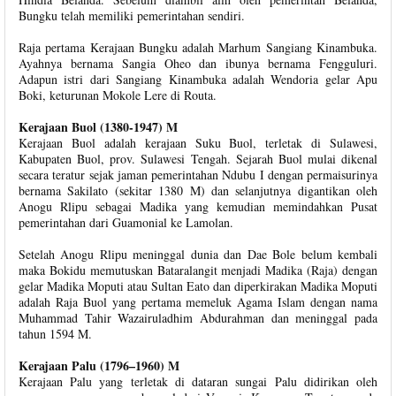
Bungku telah memiliki pemerintahan sendiri.
Raja pertama Kerajaan Bungku adalah Marhum Sangiang Kinambuka.
Ayahnya bernama Sangia Oheo dan ibunya bernama Fengguluri.
Adapun istri dari Sangiang Kinambuka adalah Wendoria gelar Apu
Boki, keturunan Mokole Lere di Routa.
Kerajaan Buol (1380-1947) M
Kerajaan Buol adalah kerajaan Suku Buol, terletak di Sulawesi,
Kabupaten Buol, prov. Sulawesi Tengah. Sejarah Buol mulai dikenal
secara teratur sejak jaman pemerintahan Ndubu I dengan permaisurinya
bernama Sakilato (sekitar 1380 M) dan selanjutnya digantikan oleh
Anogu Rlipu sebagai Madika yang kemudian memindahkan Pusat
pemerintahan dari Guamonial ke Lamolan.
Setelah Anogu Rlipu meninggal dunia dan Dae Bole belum kembali
maka Bokidu memutuskan Bataralangit menjadi Madika (Raja) dengan
gelar Madika Moputi atau Sultan Eato dan diperkirakan Madika Moputi
adalah Raja Buol yang pertama memeluk Agama Islam dengan nama
Muhammad Tahir Wazairuladhim Abdurahman dan meninggal pada
tahun 1594 M.
Kerajaan Palu (1796–1960) M
Kerajaan Palu yang terletak di dataran sungai Palu didirikan oleh