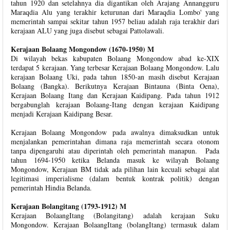
tahun 1920 dan setelahnya dia digantikan oleh Arajang Annangguru
Maraqdia Alu yang terakhir keturunan dari Maraqdia Lombo' yang
memerintah sampai sekitar tahun 1957 beliau adalah raja terakhir dari
kerajaan ALU yang juga disebut sebagai Pattolawali.
Kerajaan Bolaang Mongondow (1670-1950) M
Di wilayah bekas kabupaten Bolaang Mongondow abad ke-XIX
terdapat 5 kerajaan. Yang terbesar Kerajaan Bolaang Mongondow. Lalu
kerajaan Bolaang Uki, pada tahun 1850-an masih disebut Kerajaan
Bolaang (Bangka). Berikutnya Kerajaan Bintauna (Binta Oena),
Kerajaan Bolaang Itang dan Kerajaan Kaidipang. Pada tahun 1912
bergabunglah kerajaan Bolaang-Itang dengan kerajaan Kaidipang
menjadi Kerajaan Kaidipang Besar.
Kerajaan Bolaang Mongondow pada awalnya dimaksudkan untuk
menjalankan pemerintahan dimana raja memerintah secara otonom
tanpa dipengaruhi atau diperintah oleh pemerintah manapun. Pada
tahun 1694-1950 ketika Belanda masuk ke wilayah Bolaang
Mongondow, Kerajaan BM tidak ada pilihan lain kecuali sebagai alat
legitimasi imperialisme (dalam bentuk kontrak politik) dengan
pemerintah Hindia Belanda.
Kerajaan Bolangitang (1793-1912) M
Kerajaan BolaangItang (Bolangitang) adalah kerajaan Suku
Mongondow. Kerajaan BolaangItang (bolangItang) termasuk dalam