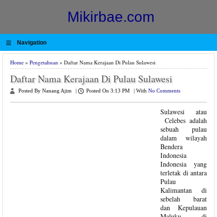
Mikirbae.com
≡
Navigation
Home
»
Pengetahuan
» Daftar Nama Kerajaan Di Pulau Sulawesi
Daftar Nama Kerajaan Di Pulau Sulawesi
Posted By Nanang Ajim
|
Posted On 3:13 PM
|
With
No Comments
Sulawesi atau
Celebes adalah
sebuah pulau
dalam wilayah
Bendera
Indonesia
Indonesia yang
terletak di antara
Pulau
Kalimantan di
sebelah barat
dan Kepulauan
Maluku di