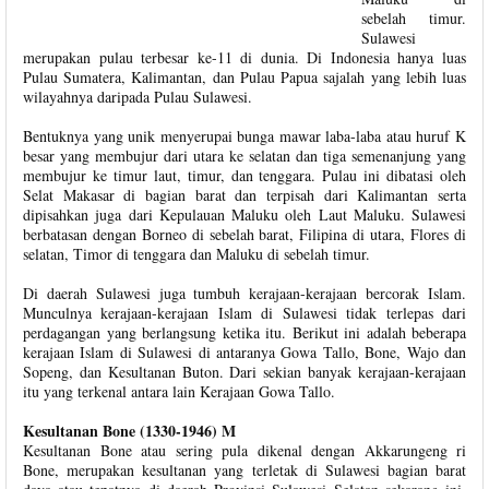
sebelah timur.
Sulawesi
merupakan pulau terbesar ke-11 di dunia. Di Indonesia hanya luas
Pulau Sumatera, Kalimantan, dan Pulau Papua sajalah yang lebih luas
wilayahnya daripada Pulau Sulawesi.
Bentuknya yang unik menyerupai bunga mawar laba-laba atau huruf K
besar yang membujur dari utara ke selatan dan tiga semenanjung yang
membujur ke timur laut, timur, dan tenggara. Pulau ini dibatasi oleh
Selat Makasar di bagian barat dan terpisah dari Kalimantan serta
dipisahkan juga dari Kepulauan Maluku oleh Laut Maluku. Sulawesi
berbatasan dengan Borneo di sebelah barat, Filipina di utara, Flores di
selatan, Timor di tenggara dan Maluku di sebelah timur.
Di daerah Sulawesi juga tumbuh kerajaan-kerajaan bercorak Islam.
Munculnya kerajaan-kerajaan Islam di Sulawesi tidak terlepas dari
perdagangan yang berlangsung ketika itu. Berikut ini adalah beberapa
kerajaan Islam di Sulawesi di antaranya Gowa Tallo, Bone, Wajo dan
Sopeng, dan Kesultanan Buton. Dari sekian banyak kerajaan-kerajaan
itu yang terkenal antara lain Kerajaan Gowa Tallo.
Kesultanan Bone (1330-1946) M
Kesultanan Bone atau sering pula dikenal dengan Akkarungeng ri
Bone, merupakan kesultanan yang terletak di Sulawesi bagian barat