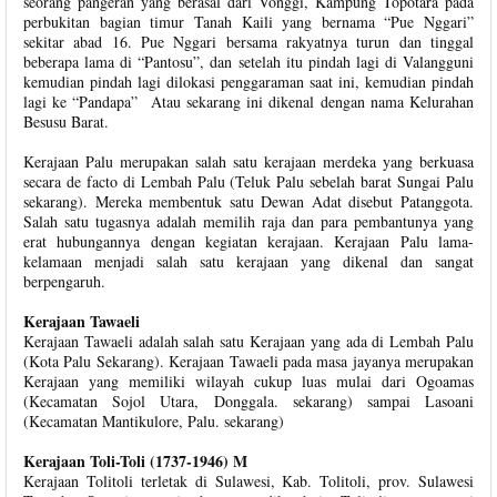
seorang pangeran yang berasal dari Vonggi, Kampung Topotara pada
perbukitan bagian timur Tanah Kaili yang bernama “Pue Nggari”
sekitar abad 16. Pue Nggari bersama rakyatnya turun dan tinggal
beberapa lama di “Pantosu”, dan setelah itu pindah lagi di Valangguni
kemudian pindah lagi dilokasi penggaraman saat ini, kemudian pindah
lagi ke “Pandapa” Atau sekarang ini dikenal dengan nama Kelurahan
Besusu Barat.
Kerajaan Palu merupakan salah satu kerajaan merdeka yang berkuasa
secara de facto di Lembah Palu (Teluk Palu sebelah barat Sungai Palu
sekarang). Mereka membentuk satu Dewan Adat disebut Patanggota.
Salah satu tugasnya adalah memilih raja dan para pembantunya yang
erat hubungannya dengan kegiatan kerajaan. Kerajaan Palu lama-
kelamaan menjadi salah satu kerajaan yang dikenal dan sangat
berpengaruh.
Kerajaan Tawaeli
Kerajaan Tawaeli adalah salah satu Kerajaan yang ada di Lembah Palu
(Kota Palu Sekarang). Kerajaan Tawaeli pada masa jayanya merupakan
Kerajaan yang memiliki wilayah cukup luas mulai dari Ogoamas
(Kecamatan Sojol Utara, Donggala. sekarang) sampai Lasoani
(Kecamatan Mantikulore, Palu. sekarang)
Kerajaan Toli-Toli (1737-1946) M
Kerajaan Tolitoli terletak di Sulawesi, Kab. Tolitoli, prov. Sulawesi