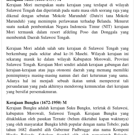
Kerajaan Mori merupakan suatu kerajaan yang terdapat di wilayah
Sulawesi Tengah dan diperintah pada suatu masa oleh seorang raja yang
dikenal dengan sebutan 'Mokole Marunduh' (Datu'ri tana Mokole
Marunduh) yang memimpin perlawanan terhadap Belanda. Menurut
suatu naskah pembentukan Negara Indonesia Timur (NIT) kerajaan
Mori termasuk dalam resort afdeling Poso dan Donggala yang
membentuk Daerah Sulawesi Tengah.
Kerajaan Mori adalah salah satu kerajaan di Sulawesi Tengah yang
berkembang pada sekitar abad ke-16 Masehi. Wilayah kerajaan ini
sekarang masuk ke dalam wilayah Kabupaten Morowali, Provinsi
Sulawesi Tengah. Kerajaan Mori sendiri adalah kerajaan gabungan dari
kerajaan-kerajaan atau juga otonomi daerah yang memang memiliki
pemimpinnya masing-masing namun dari dari keturunan yang sama.
Adanya hal ini menjadi sebuah ikatan untuk mempererat tali
persaudaraan yang pada akhirnya mendorong kemunculan dari kerajaan
yang bersifat persemakmuran.
Kerajaan Bungku (1672-1950) M
Kerajaan Bungku adalah kerajaan Suku Bungku, terletak di Sulawesi,
kabupaten Morowali, Sulawesi Tengah. Kerajaan Bungku yang
ditaklukkan oleh pasukan Ternate (belum diketahui kapan waktunya)
yang oleh masyarakat Bungku lebih popular dengan nama Tobelo; pada
tahun 1682 diambil alih Gubernur Padbrugge atas nama Kompeni
Hindia Belanda. Sebelum diambil alih oleh pemerintah Belanda,