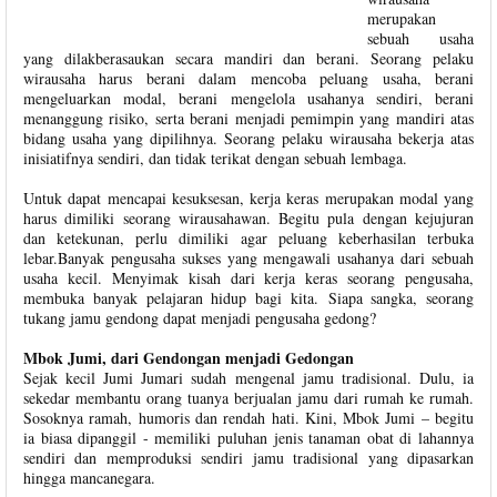
merupakan
sebuah usaha
yang dilakberasaukan secara mandiri dan berani. Seorang pelaku
wirausaha harus berani dalam mencoba peluang usaha, berani
mengeluarkan modal, berani mengelola usahanya sendiri, berani
menanggung risiko, serta berani menjadi pemimpin yang mandiri atas
bidang usaha yang dipilihnya. Seorang pelaku wirausaha bekerja atas
inisiatifnya sendiri, dan tidak terikat dengan sebuah lembaga.
Untuk dapat mencapai kesuksesan, kerja keras merupakan modal yang
harus dimiliki seorang wirausahawan. Begitu pula dengan kejujuran
dan ketekunan, perlu dimiliki agar peluang keberhasilan terbuka
lebar.Banyak pengusaha sukses yang mengawali usahanya dari sebuah
usaha kecil. Menyimak kisah dari kerja keras seorang pengusaha,
membuka banyak pelajaran hidup bagi kita. Siapa sangka, seorang
tukang jamu gendong dapat menjadi pengusaha gedong?
Mbok Jumi, dari Gendongan menjadi Gedongan
Sejak kecil Jumi Jumari sudah mengenal jamu tradisional. Dulu, ia
sekedar membantu orang tuanya berjualan jamu dari rumah ke rumah.
Sosoknya ramah, humoris dan rendah hati. Kini, Mbok Jumi – begitu
ia biasa dipanggil - memiliki puluhan jenis tanaman obat di lahannya
sendiri dan memproduksi sendiri jamu tradisional yang dipasarkan
hingga mancanegara.