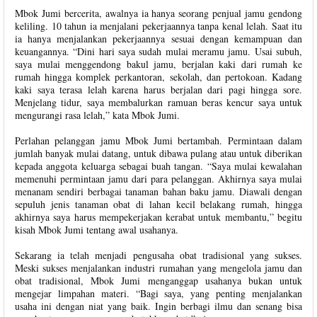
Mbok Jumi bercerita, awalnya ia hanya seorang penjual jamu gendong
keliling. 10 tahun ia menjalani pekerjaannya tanpa kenal lelah. Saat itu
ia hanya menjalankan pekerjaannya sesuai dengan kemampuan dan
keuangannya. “Dini hari saya sudah mulai meramu jamu. Usai subuh,
saya mulai menggendong bakul jamu, berjalan kaki dari rumah ke
rumah hingga komplek perkantoran, sekolah, dan pertokoan. Kadang
kaki saya terasa lelah karena harus berjalan dari pagi hingga sore.
Menjelang tidur, saya membalurkan ramuan beras kencur saya untuk
mengurangi rasa lelah,” kata Mbok Jumi.
Perlahan pelanggan jamu Mbok Jumi bertambah. Permintaan dalam
jumlah banyak mulai datang, untuk dibawa pulang atau untuk diberikan
kepada anggota keluarga sebagai buah tangan. “Saya mulai kewalahan
memenuhi permintaan jamu dari para pelanggan. Akhirnya saya mulai
menanam sendiri berbagai tanaman bahan baku jamu. Diawali dengan
sepuluh jenis tanaman obat di lahan kecil belakang rumah, hingga
akhirnya saya harus mempekerjakan kerabat untuk membantu,” begitu
kisah Mbok Jumi tentang awal usahanya.
Sekarang ia telah menjadi pengusaha obat tradisional yang sukses.
Meski sukses menjalankan industri rumahan yang mengelola jamu dan
obat tradisional, Mbok Jumi menganggap usahanya bukan untuk
mengejar limpahan materi. “Bagi saya, yang penting menjalankan
usaha ini dengan niat yang baik. Ingin berbagi ilmu dan senang bisa