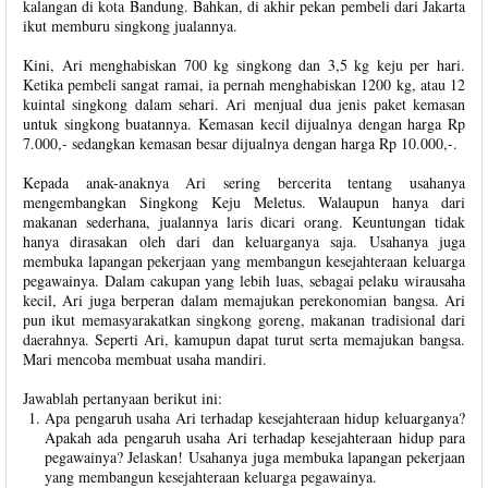
kalangan di kota Bandung. Bahkan, di akhir pekan pembeli dari Jakarta
ikut memburu singkong jualannya.
Kini, Ari menghabiskan 700 kg singkong dan 3,5 kg keju per hari.
Ketika pembeli sangat ramai, ia pernah menghabiskan 1200 kg, atau 12
kuintal singkong dalam sehari. Ari menjual dua jenis paket kemasan
untuk singkong buatannya. Kemasan kecil dijualnya dengan harga Rp
7.000,- sedangkan kemasan besar dijualnya dengan harga Rp 10.000,-.
Kepada anak-anaknya Ari sering bercerita tentang usahanya
mengembangkan Singkong Keju Meletus. Walaupun hanya dari
makanan sederhana, jualannya laris dicari orang. Keuntungan tidak
hanya dirasakan oleh dari dan keluarganya saja. Usahanya juga
membuka lapangan pekerjaan yang membangun kesejahteraan keluarga
pegawainya. Dalam cakupan yang lebih luas, sebagai pelaku wirausaha
kecil, Ari juga berperan dalam memajukan perekonomian bangsa. Ari
pun ikut memasyarakatkan singkong goreng, makanan tradisional dari
daerahnya. Seperti Ari, kamupun dapat turut serta memajukan bangsa.
Mari mencoba membuat usaha mandiri.
Jawablah pertanyaan berikut ini:
Apa pengaruh usaha Ari terhadap kesejahteraan hidup keluarganya?
Apakah ada pengaruh usaha Ari terhadap kesejahteraan hidup para
pegawainya? Jelaskan! Usahanya juga membuka lapangan pekerjaan
yang membangun kesejahteraan keluarga pegawainya.