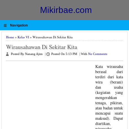
Mikirbae.com
≡
Navigation
Home
»
Kelas VI
» Wirausahawan Di Sekitar Kita
Wirausahawan Di Sekitar Kita
Posted By Nanang Ajim
|
Posted On 5:13 PM
|
With
No Comments
Kata wirausaha
berasal dari
terdiri dari kata
wira (berani)
dan usaha
(kegiatan yang
mengerahkan
tenaga, pikiran,
atau badan untuk
mencapai suatu
maksud). Dapat
diartikan,
wirausaha