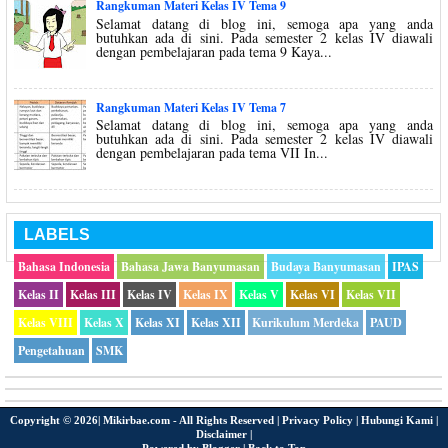
Rangkuman Materi Kelas IV Tema 9
Selamat datang di blog ini, semoga apa yang anda
butuhkan ada di sini. Pada semester 2 kelas IV diawali
dengan pembelajaran pada tema 9 Kaya...
Rangkuman Materi Kelas IV Tema 7
Selamat datang di blog ini, semoga apa yang anda
butuhkan ada di sini. Pada semester 2 kelas IV diawali
dengan pembelajaran pada tema VII In...
LABELS
Bahasa Indonesia
Bahasa Jawa Banyumasan
Budaya Banyumasan
IPAS
Kelas II
Kelas III
Kelas IV
Kelas IX
Kelas V
Kelas VI
Kelas VII
Kelas VIII
Kelas X
Kelas XI
Kelas XII
Kurikulum Merdeka
PAUD
Pengetahuan
SMK
Copyright ©
2026|
Mikirbae.com
- All Rights Reserved |
Privacy Policy
|
Hubungi Kami
|
Disclaimer
|