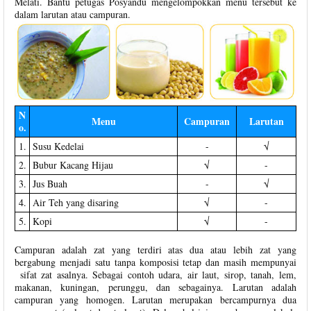
Melati. Bantu petugas Posyandu mengelompokkan menu tersebut ke
dalam larutan atau campuran.
N
Menu
Campuran
Larutan
o.
1.
Susu Kedelai
-
√
2.
Bubur Kacang Hijau
√
-
3.
Jus Buah
-
√
4.
Air Teh yang disaring
√
-
5.
Kopi
√
-
Campuran adalah zat yang terdiri atas dua atau lebih zat yang
bergabung menjadi satu tanpa komposisi tetap dan masih mempunyai
sifat zat asalnya. Sebagai contoh udara, air laut, sirop, tanah, lem,
makanan, kuningan, perunggu, dan sebagainya. Larutan adalah
campuran yang homogen. Larutan merupakan bercampurnya dua