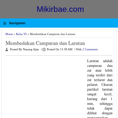
Mikirbae.com
≡
Navigation
Home
»
Kelas VI
» Membedakan Campuran dan Larutan
Membedakan Campuran dan Larutan
Posted By Nanang Ajim
|
Posted On 11:39 AM
|
With
2 Comments
Larutan adalah
campuran dua
zat atau lebih
yang terdiri dari
zat terlarut dan
pelarut. Ukuran
partikel larutan
sangat kecil,
kurang dari 1
mm, sehingga
tidak dapat
dilihat dengan
menggunakan