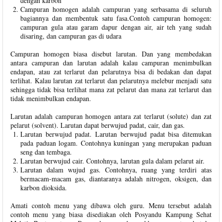
dengan karbon
Campuran homogen adalah campuran yang serbasama di seluruh
bagiannya dan membentuk satu fasa.Contoh campuran homogen:
campuran gula atau garam dapur dengan air, air teh yang sudah
disaring, dan campuran gas di udara
Campuran homogen biasa disebut larutan. Dan yang membedakan
antara campuran dan larutan adalah kalau campuran menimbulkan
endapan, atau zat terlarut dan pelarutnya bisa di bedakan dan dapat
terlihat. Kalau larutan zat terlarut dan pelarutnya melebur menjadi satu
sehingga tidak bisa terlihat mana zat pelarut dan mana zat terlarut dan
tidak menimbulkan endapan.
Larutan adalah campuran homogen antara zat terlarut (solute) dan zat
pelarut (solvent). Larutan dapat berwujud padat, cair, dan gas.
Larutan berwujud padat. Larutan berwujud padat bisa ditemukan
pada paduan logam. Contohnya kuningan yang merupakan paduan
seng dan tembaga.
Larutan berwujud cair. Contohnya, larutan gula dalam pelarut air.
Larutan dalam wujud gas. Contohnya, ruang yang terdiri atas
bermacam-macam gas, diantaranya adalah nitrogen, oksigen, dan
karbon dioksida.
Amati contoh menu yang dibawa oleh guru. Menu tersebut adalah
contoh menu yang biasa disediakan oleh Posyandu Kampung Sehat