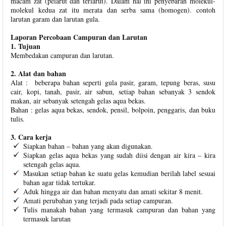
macam zat (pelarut dan terlarut). Dalam hal ini penyebaran molekul-
molekul kedua zat itu merata dan serba sama (homogen). contoh
larutan garam dan larutan gula.
Laporan Percobaan Campuran dan Larutan
1. Tujuan
Membedakan campuran dan larutan.
2. Alat dan bahan
Alat : beberapa bahan seperti gula pasir, garam, tepung beras, susu
cair, kopi, tanah, pasir, air sabun, setiap bahan sebanyak 3 sendok
makan, air sebanyak setengah gelas aqua bekas.
Bahan : gelas aqua bekas, sendok, pensil, bolpoin, penggaris, dan buku
tulis.
3. Cara kerja
Siapkan bahan – bahan yang akan digunakan.
Siapkan gelas aqua bekas yang sudah diisi dengan air kira – kira
setengah gelas aqua.
Masukan setiap bahan ke suatu gelas kemudian berilah label sesuai
bahan agar tidak tertukar.
Aduk hingga air dan bahan menyatu dan amati sekitar 8 menit.
Amati perubahan yang terjadi pada setiap campuran.
Tulis manakah bahan yang termasuk campuran dan bahan yang
termasuk larutan