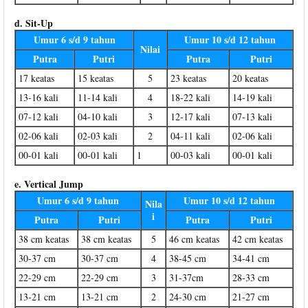
d. Sit-Up
Umur 6 s/d 9 tahun
Umur 10 s/d 12 tahun
Nilai
Putra
Putri
Putra
Putri
17 keatas
15 keatas
5
23 keatas
20 keatas
13-16 kali
11-14 kali
4
18-22 kali
14-19 kali
07-12 kali
04-10 kali
3
12-17 kali
07-13 kali
02-06 kali
02-03 kali
2
04-11 kali
02-06 kali
00-01 kali
00-01 kali
1
00-03 kali
00-01 kali
e. Vertical Jump
Umur 6 s/d 9 tahun
Umur 10 s/d 12 tahun
Nila
i
Putra
Putri
Putra
Putri
38 cm keatas
38 cm keatas
5
46 cm keatas
42 cm keatas
30-37 cm
30-37 cm
4
38-45 cm
34-41 cm
22-29 cm
22-29 cm
3
31-37cm
28-33 cm
13-21 cm
13-21 cm
2
24-30 cm
21-27 cm