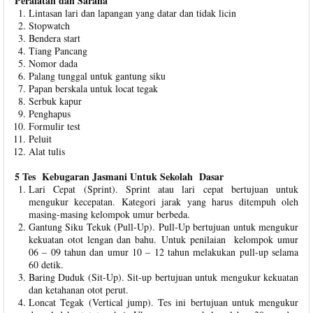
Peralatan dan Sarana
Lintasan lari dan lapangan yang datar dan tidak licin
Stopwatch
Bendera start
Tiang Pancang
Nomor dada
Palang tunggal untuk gantung siku
Papan berskala untuk locat tegak
Serbuk kapur
Penghapus
Formulir test
Peluit
Alat tulis
5 Tes Kebugaran Jasmani Untuk Sekolah Dasar
Lari Cepat (Sprint). Sprint atau lari cepat bertujuan untuk
mengukur kecepatan. Kategori jarak yang harus ditempuh oleh
masing-masing kelompok umur berbeda.
Gantung Siku Tekuk (Pull-Up). Pull-Up bertujuan untuk mengukur
kekuatan otot lengan dan bahu. Untuk penilaian kelompok umur
06 – 09 tahun dan umur 10 – 12 tahun melakukan pull-up selama
60 detik.
Baring Duduk (Sit-Up). Sit-up bertujuan untuk mengukur kekuatan
dan ketahanan otot perut.
Loncat Tegak (Vertical jump). Tes ini bertujuan untuk mengukur