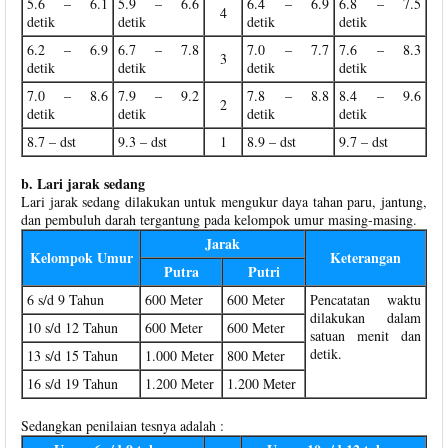
5.6 – 6.1
5.9 – 6.6
6.4 – 6.9
6.8 – 7.5
4
detik
detik
detik
detik
6.2 – 6.9
6.7 – 7.8
7.0 – 7.7
7.6 – 8.3
3
detik
detik
detik
detik
7.0 – 8.6
7.9 – 9.2
7.8 – 8.8
8.4 – 9.6
2
detik
detik
detik
detik
8.7 – dst
9.3 – dst
1
8.9 – dst
9.7 – dst
b. Lari jarak sedang
Lari jarak sedang dilakukan untuk mengukur daya tahan paru, jantung,
dan pembuluh darah tergantung pada kelompok umur masing-masing.
Jarak
Kelompok Umur
Keterangan
Putra
Putri
6 s/d 9 Tahun
600 Meter
600 Meter
Pencatatan waktu
dilakukan dalam
10 s/d 12 Tahun
600 Meter
600 Meter
satuan menit dan
detik.
13 s/d 15 Tahun
1.000 Meter
800 Meter
16 s/d 19 Tahun
1.200 Meter
1.200 Meter
Sedangkan penilaian tesnya adalah :