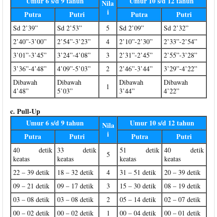
Umur 6 s/d 9 tahun
Umur 10 s/d 12 tahun
Nila
i
Putra
Putri
Putra
Putri
Sd 2’39”
Sd 2’53”
5
Sd 2’09”
Sd 2’32”
2’40”-3’00”
2’54”-3’23”
4
2’10”-2’30”
2’33”-2’54”
3’01”-3’45”
3’24”-4’08”
3
2’31”-2’45”
2’55”-3’28”
3’36”-4’48”
4’09”-5’03”
2
2’46”-3’44”
3’29”-4’22”
Dibawah
Dibawah
Dibawah
Dibawah
1
4’48”
5’03”
3’44”
4’22”
c. Pull-Up
Umur 6 s/d 9 tahun
Umur 10 s/d 12 tahun
Nila
i
Putra
Putri
Putra
Putri
40 detik
33 detik
51 detik
40 detik
5
keatas
keatas
keatas
keatas
22 – 39 detik
18 – 32 detik
4
31 – 51 detik
20 – 39 detik
09 – 21 detik
09 – 17 detik
3
15 – 30 detik
08 – 19 detik
03 – 08 detik
03 – 08 detik
2
05 – 14 detik
02 – 07 detik
00 – 02 detik
00 – 02 detik
1
00 – 04 detik
00 – 01 detik