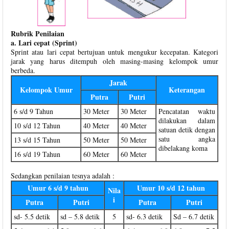
Rubrik Penilaian
a. Lari cepat (Sprint)
Sprint atau lari cepat bertujuan untuk mengukur kecepatan. Kategori
jarak yang harus ditempuh oleh masing-masing kelompok umur
berbeda.
Jarak
Kelompok Umur
Keterangan
Putra
Putri
6 s/d 9 Tahun
30 Meter
30 Meter
Pencatatan waktu
dilakukan dalam
10 s/d 12 Tahun
40 Meter
40 Meter
satuan detik dengan
satu angka
13 s/d 15 Tahun
50 Meter
50 Meter
dibelakang koma
16 s/d 19 Tahun
60 Meter
60 Meter
Sedangkan penilaian tesnya adalah :
Umur 6 s/d 9 tahun
Umur 10 s/d 12 tahun
Nila
i
Putra
Putri
Putra
Putri
sd- 5.5 detik
sd – 5.8 detik
5
sd- 6.3 detik
Sd – 6.7 detik