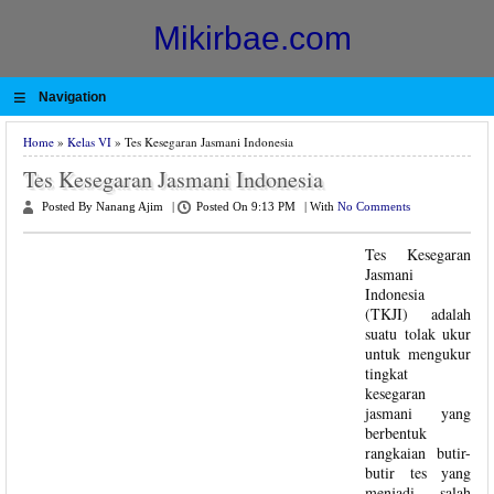
Mikirbae.com
≡
Navigation
Home
»
Kelas VI
» Tes Kesegaran Jasmani Indonesia
Tes Kesegaran Jasmani Indonesia
Posted By Nanang Ajim
|
Posted On 9:13 PM
|
With
No Comments
Tes Kesegaran
Jasmani
Indonesia
(TKJI) adalah
suatu tolak ukur
untuk mengukur
tingkat
kesegaran
jasmani yang
berbentuk
rangkaian butir-
butir tes yang
menjadi salah