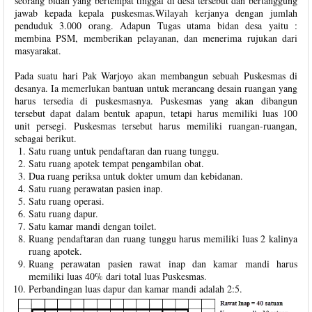
seorang bidan yang bertempat tinggal di desa tersebut dan bertanggung
jawab kepada kepala puskesmas.Wilayah kerjanya dengan jumlah
penduduk 3.000 orang. Adapun Tugas utama bidan desa yaitu :
membina PSM, memberikan pelayanan, dan menerima rujukan dari
masyarakat.
Pada suatu hari Pak Warjoyo akan membangun sebuah Puskesmas di
desanya. Ia memerlukan bantuan untuk merancang desain ruangan yang
harus tersedia di puskesmasnya. Puskesmas yang akan dibangun
tersebut dapat dalam bentuk apapun, tetapi harus memiliki luas 100
unit persegi. Puskesmas tersebut harus memiliki ruangan-ruangan,
sebagai berikut.
Satu ruang untuk pendaftaran dan ruang tunggu.
Satu ruang apotek tempat pengambilan obat.
Dua ruang periksa untuk dokter umum dan kebidanan.
Satu ruang perawatan pasien inap.
Satu ruang operasi.
Satu ruang dapur.
Satu kamar mandi dengan toilet.
Ruang pendaftaran dan ruang tunggu harus memiliki luas 2 kalinya
ruang apotek.
Ruang perawatan pasien rawat inap dan kamar mandi harus
memiliki luas 40% dari total luas Puskesmas.
Perbandingan luas dapur dan kamar mandi adalah 2:5.