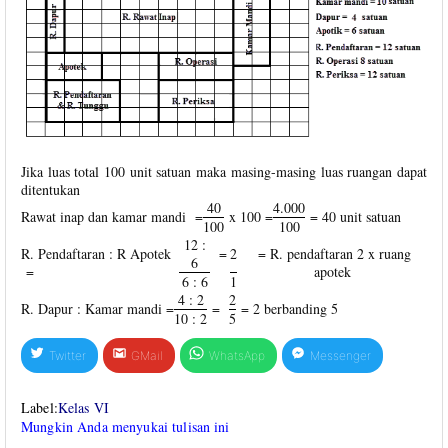
Jika luas total 100 unit satuan maka masing-masing luas ruangan dapat
ditentukan
40
4.000
Rawat inap dan kamar mandi =
x 100 =
= 40 unit satuan
100
100
12 :
R. Pendaftaran : R Apotek
=
2
= R. pendaftaran 2 x ruang
6
=
apotek
6 : 6
1
4 : 2
2
R. Dapur : Kamar mandi =
=
= 2 berbanding 5
10 : 2
5
Twitter
GMail
WhatsApp
Messenger
Label:
Kelas VI
Mungkin Anda menyukai tulisan ini