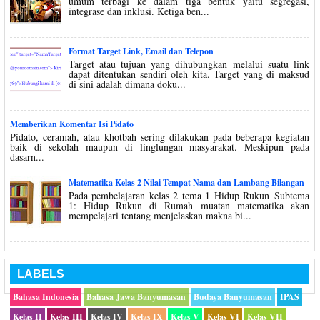
umum terbagi ke dalam tiga bentuk yaitu segregasi,
integrase dan inklusi. Ketiga ben...
Format Target Link, Email dan Telepon
Target atau tujuan yang dihubungkan melalui suatu link
dapat ditentukan sendiri oleh kita. Target yang di maksud
di sini adalah dimana doku...
Memberikan Komentar Isi Pidato
Pidato, ceramah, atau khotbah sering dilakukan pada beberapa kegiatan
baik di sekolah maupun di linglungan masyarakat. Meskipun pada
dasarn...
Matematika Kelas 2 Nilai Tempat Nama dan Lambang Bilangan
Pada pembelajaran kelas 2 tema 1 Hidup Rukun Subtema
1: Hidup Rukun di Rumah muatan matematika akan
mempelajari tentang menjelaskan makna bi...
LABELS
Bahasa Indonesia
Bahasa Jawa Banyumasan
Budaya Banyumasan
IPAS
Kelas II
Kelas III
Kelas IV
Kelas IX
Kelas V
Kelas VI
Kelas VII