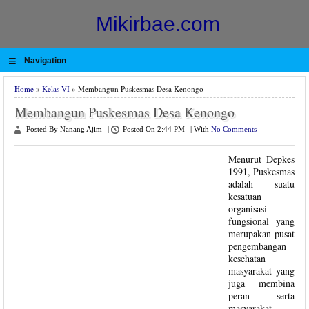
Mikirbae.com
≡
Navigation
Home
»
Kelas VI
» Membangun Puskesmas Desa Kenongo
Membangun Puskesmas Desa Kenongo
Posted By Nanang Ajim
|
Posted On 2:44 PM
|
With
No Comments
Menurut Depkes
1991, Puskesmas
adalah suatu
kesatuan
organisasi
fungsional yang
merupakan pusat
pengembangan
kesehatan
masyarakat yang
juga membina
peran serta
masyarakat