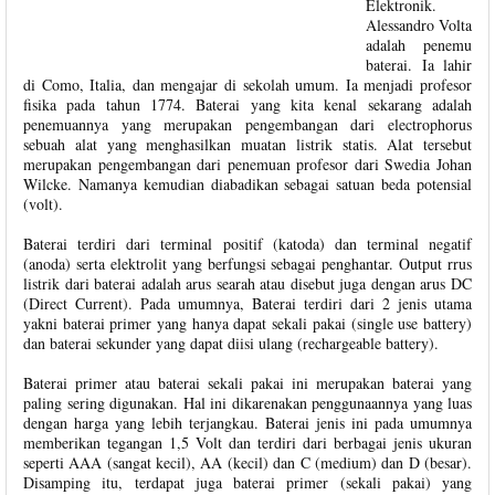
Elektronik.
Alessandro Volta
adalah penemu
baterai. Ia lahir
di Como, Italia, dan mengajar di sekolah umum. Ia menjadi profesor
fisika pada tahun 1774. Baterai yang kita kenal sekarang adalah
penemuannya yang merupakan pengembangan dari electrophorus
sebuah alat yang menghasilkan muatan listrik statis. Alat tersebut
merupakan pengembangan dari penemuan profesor dari Swedia Johan
Wilcke. Namanya kemudian diabadikan sebagai satuan beda potensial
(volt).
Baterai terdiri dari terminal positif (katoda) dan terminal negatif
(anoda) serta elektrolit yang berfungsi sebagai penghantar. Output rrus
listrik dari baterai adalah arus searah atau disebut juga dengan arus DC
(Direct Current). Pada umumnya, Baterai terdiri dari 2 jenis utama
yakni baterai primer yang hanya dapat sekali pakai (single use battery)
dan baterai sekunder yang dapat diisi ulang (rechargeable battery).
Baterai primer atau baterai sekali pakai ini merupakan baterai yang
paling sering digunakan. Hal ini dikarenakan penggunaannya yang luas
dengan harga yang lebih terjangkau. Baterai jenis ini pada umumnya
memberikan tegangan 1,5 Volt dan terdiri dari berbagai jenis ukuran
seperti AAA (sangat kecil), AA (kecil) dan C (medium) dan D (besar).
Disamping itu, terdapat juga baterai primer (sekali pakai) yang