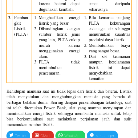
karena baterai dapat
cepat daripada
dugunakan kembali.
seharusnya
3.
Pemban
Menghasilkan energi
Bila kemarau panjang
gkit
listrik yang besar.
PLTA kekurangan
Listrik
Dibandingkan dengan
cadanagan air sehingga
(PLTA)
sumber listrik jenis
menurunkan kuantitas
yang lain, PLTA cukup
produksi daya listrik.
murah karena
Membutuhkan biaya
menggunakan energi
yang sangat besar.
alam.
Dari sisi keamanan
PLTA tidak
maupun keselamatan
menimbulkan
listrik ini dapat
pencemaran.
menyebabkan
kematian.
Kehidupan manusia saat ini tidak lepas dari listrik dan baterai. Listrik
telah menyatukan dan menghubungkan manusia yang berada di
berbagai belahan dunia. Seiring dengan perkembangan teknologi, saat
ini telah ditemukan Power Bank, alat yang mampu menyimpan dan
memindahkan energi listrik sehingga membantu manusia untuk tetap
bisa berkomunikasi saat melakukan perjalanan jauh dan sulit
menemukan sumber listrik.
Twitter
GMail
WhatsApp
Messenger