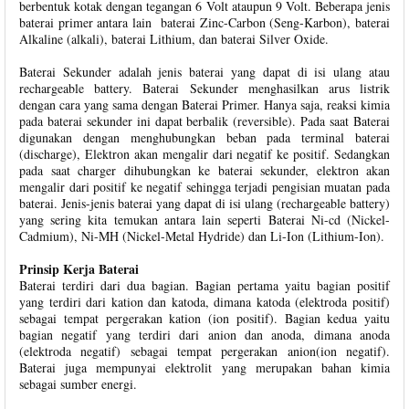
berbentuk kotak dengan tegangan 6 Volt ataupun 9 Volt. Beberapa jenis
baterai primer antara lain baterai Zinc-Carbon (Seng-Karbon), baterai
Alkaline (alkali), baterai Lithium, dan baterai Silver Oxide.
Baterai Sekunder adalah jenis baterai yang dapat di isi ulang atau
rechargeable battery. Baterai Sekunder menghasilkan arus listrik
dengan cara yang sama dengan Baterai Primer. Hanya saja, reaksi kimia
pada baterai sekunder ini dapat berbalik (reversible). Pada saat Baterai
digunakan dengan menghubungkan beban pada terminal baterai
(discharge), Elektron akan mengalir dari negatif ke positif. Sedangkan
pada saat charger dihubungkan ke baterai sekunder, elektron akan
mengalir dari positif ke negatif sehingga terjadi pengisian muatan pada
baterai. Jenis-jenis baterai yang dapat di isi ulang (rechargeable battery)
yang sering kita temukan antara lain seperti Baterai Ni-cd (Nickel-
Cadmium), Ni-MH (Nickel-Metal Hydride) dan Li-Ion (Lithium-Ion).
Prinsip Kerja Baterai
Baterai terdiri dari dua bagian. Bagian pertama yaitu bagian positif
yang terdiri dari kation dan katoda, dimana katoda (elektroda positif)
sebagai tempat pergerakan kation (ion positif). Bagian kedua yaitu
bagian negatif yang terdiri dari anion dan anoda, dimana anoda
(elektroda negatif) sebagai tempat pergerakan anion(ion negatif).
Baterai juga mempunyai elektrolit yang merupakan bahan kimia
sebagai sumber energi.