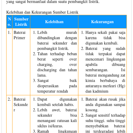
yang sangat bermanfaat dalam suatu pembangkit listrik.
Kelebihan dan Kekurangan Sumber Listrik
N
Sumber
Kelebihan
Kekurangan
o.
Listrik
1.
Baterai
Lebih murah
Hanya sekali pakai saja
Primer
dibandingkan dengan
karena tidak bisa
baterai sekunder dan
digunakan kembali.
pembangkit listrik.
Baterai yang sudah
Tahan terhadap beban
tidak terpakai dapat
berat seperti over
mencemari lingkungan
charging, over
apabila dibuang
discharging dan tahan
sembarangan. Isi
lama.
baterai mengandung zat
Sangat baik
kimia berbahaya di
dioperasikan pada
antaranya merkuri (Hg)
temperatur rendah
dan kadmium
2.
Baterai
Dapat digunakan
Baterai akan rusak jika
Sekunde
kembali setelah habis.
anda digunakan sampai
r
Lebih awet, baterai
kosong.
sekunder bisa
Sangat sensitif terhadap
menangani ratusan kali
suhu tinggi. suhu tinggi
siklus isi/kuras.
menyebabkan baterai
Ramah lingkungan
ini terdegradasi lebih