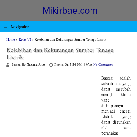
Mikirbae.com
≡
Navigation
Home
»
Kelas VI
» Kelebihan dan Kekurangan Sumber Tenaga Listrik
Kelebihan dan Kekurangan Sumber Tenaga
Listrik
Posted By Nanang Ajim
|
Posted On 5:56 PM
|
With
No Comments
Baterai adalah
sebuah alat yang
dapat merubah
energi kimia
yang
disimpannya
menjadi energi
Listrik yang
dapat digunakan
oleh suatu
perangkat