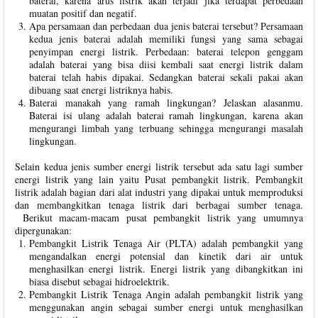
baterai, karena arus listrik akan terjadi jika terdapat perbedaan
muatan positif dan negatif.
Apa persamaan dan perbedaan dua jenis baterai tersebut? Persamaan
kedua jenis baterai adalah memiliki fungsi yang sama sebagai
penyimpan energi listrik. Perbedaan: baterai telepon genggam
adalah baterai yang bisa diisi kembali saat energi listrik dalam
baterai telah habis dipakai. Sedangkan baterai sekali pakai akan
dibuang saat energi listriknya habis.
Baterai manakah yang ramah lingkungan? Jelaskan alasanmu.
Baterai isi ulang adalah baterai ramah lingkungan, karena akan
mengurangi limbah yang terbuang sehingga mengurangi masalah
lingkungan.
Selain kedua jenis sumber energi listrik tersebut ada satu lagi sumber
energi listrik yang lain yaitu Pusat pembangkit listrik. Pembangkit
listrik adalah bagian dari alat industri yang dipakai untuk memproduksi
dan membangkitkan tenaga listrik dari berbagai sumber tenaga.
Berikut macam-macam pusat pembangkit listrik yang umumnya
dipergunakan:
Pembangkit Listrik Tenaga Air (PLTA) adalah pembangkit yang
mengandalkan energi potensial dan kinetik dari air untuk
menghasilkan energi listrik. Energi listrik yang dibangkitkan ini
biasa disebut sebagai hidroelektrik.
Pembangkit Listrik Tenaga Angin adalah pembangkit listrik yang
menggunakan angin sebagai sumber energi untuk menghasilkan