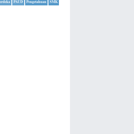
erdeka
PAUD
Pengetahuan
SMK