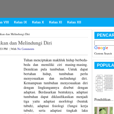
s VIII
Kelas IX
Kelas X
Kelas XI
Kelas XII
kan dan Melindungi Diri
PENCAR
kan dan Melindungi Diri
:33 PM
|
With
No Comments
Custom Search
Tuhan menciptakan makhluk hidup berbeda-
beda dan memiliki ciri masing-masing.
POPULA
Demikian pula tumbuhan. Untuk dapat
bertahan hidup, tumbuhan perlu
menyesuaikan dan melindungi diri.
Kemampuan tumbuhan menyesuaikan diri
dengan lingkungannya disebut dengan
adaptasi. Berdasarkan bentuknya, adaptasi
tumbuhan dapat diklasifikasikan menjadi
Pendidikan...
tiga yaitu adaptasi morfologi (bentuk
tubuh), adaptasi fisiologi (fungsi kerja
tubuh), serta adaptasi tingkah laku