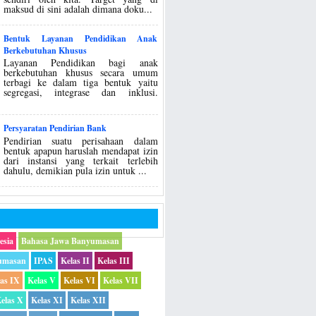
maksud di sini adalah dimana doku...
Bentuk Layanan Pendidikan Anak
Berkebutuhan Khusus
Layanan Pendidikan bagi anak
berkebutuhan khusus secara umum
terbagi ke dalam tiga bentuk yaitu
segregasi, integrase dan inklusi.
Persyaratan Pendirian Bank
Pendirian suatu perisahaan dalam
bentuk apapun haruslah mendapat izin
dari instansi yang terkait terlebih
dahulu, demikian pula izin untuk ...
esia
Bahasa Jawa Banyumasan
umasan
IPAS
Kelas II
Kelas III
las IX
Kelas V
Kelas VI
Kelas VII
elas X
Kelas XI
Kelas XII