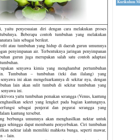
Kurikulum M
gi, yaitu penyesuaian diri dengan cara melakukan proses
m tubuhnya. Beberapa contoh tumbuhan yang melakukan
 anatara lain sebagai berikut.
ofit atau tumbuhan yang hidup di daerah gurun umumnya
ngan penyimpanan air. Terbentuknya jaringan penyimpanan
buhan gurun juga merupakan salah satu contoh adaptasi
a tumbuhan.
erupakan senyawa kimia yang menghambat pertumbuhan
in. Tumbuhan – tumbuhan (teki dan ilalang) yang
senyawa ini akan mengeluarkannya di sekitar nya, dengan
buhan lain akan sulit tumbuh di sekitar tumbuhan yang
senyawa ini.
ktivora yaitu tumbuhan pemakan serangga (Venus, kantung
enghasilkan sekret yang lengket pada bagian kantungnya.
erfungsi sebagai penjerat dan pegurai serangga yang
dalam kantung tersebut.
ng berbunga umumnya akan menghasilkan nektar untuk
ngga sehingga dapat membantu penyerbukan. Ciri tumbuhan
lkan nektar ialah memiliki mahkota bunga, seperti mawar,
n – lain.