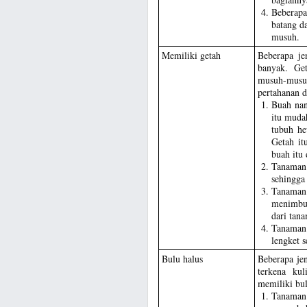
Beberapa
batang d
musuh.
Memiliki getah
Beberapa je
banyak. Get
musuh-musu
pertahanan di
Buah nan
itu muda
tubuh he
Getah it
buah itu
Tanaman
sehingga
Tanama
menimbul
dari tan
Tanaman 
lengket s
Bulu halus
Beberapa je
terkena ku
memiliki bul
Tanama