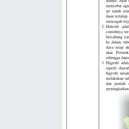
sedikit. Akar
menyebar agar
air tanah se
daun tertutup 
mencegah terj
Hidrofit ad
contohnya te
bercabang yan
ke dalam tub
daya serap ak
akar. Permu
sehingga dapa
Higrofit ada
seperti daer
higrofit misa
melakukan ad
dan jumlah d
meningkatkan l