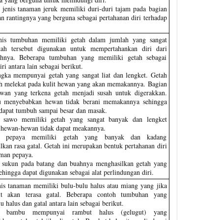
 jenis tanaman jeruk memiliki duri-duri tajam pada bagian
an rantingnya yang berguna sebagai pertahanan diri terhadap
nis tumbuhan memiliki getah dalam jumlah yang sangat
ah tersebut digunakan untuk mempertahankan diri dari
hnya. Beberapa tumbuhan yang memiliki getah sebagai
ri antara lain sebagai berikut.
gka mempunyai getah yang sangat liat dan lengket. Getah
h melekat pada kulit hewan yang akan memakannya. Bagian
wan yang terkena getah menjadi susah untuk digerakkan.
u menyebabkan hewan tidak berani memakannya sehingga
 dapat tumbuh sampai besar dan masak.
 sawo memiliki getah yang sangat banyak dan lengket
 hewan-hewan tidak dapat meakannya.
n pepaya memiliki getah yang banyak dan kadang
kan rasa gatal. Getah ini merupakan bentuk pertahanan diri
aman pepaya.
sukun pada batang dan buahnya menghasilkan getah yang
ehingga dapat digunakan sebagai alat perlindungan diri.
nis tanaman memiliki bulu-bulu halus atau miang yang jika
lit akan terasa gatal. Beberapa contoh tumbuhan yang
u halus dan gatal antara lain sebagai berikut.
n bambu mempunyai rambut halus (gelugut) yang