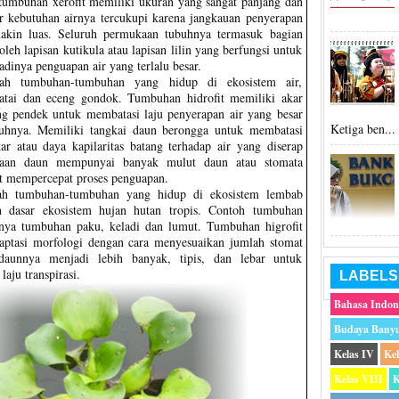
 tumbuhan xerofit memiliki ukuran yang sangat panjang dan
 kebutuhan airnya tercukupi karena jangkauan penyerapan
makin luas. Seluruh permukaan tubuhnya termasuk bagian
oleh lapisan kutikula atau lapisan lilin yang berfungsi untuk
adinya penguapan air yang terlalu besar.
alah tumbuhan-tumbuhan yang hidup di ekosistem air,
ratai dan eceng gondok. Tumbuhan hidrofit memiliki akar
g pendek untuk membatasi laju penyerapan air yang besar
Ketiga ben...
uhnya. Memiliki tangkai daun berongga untuk membatasi
ar atau daya kapilaritas batang terhadap air yang diserap
kaan daun mempunyai banyak mulut daun atau stomata
t mempercepat proses penguapan.
lah tumbuhan-tumbuhan yang hidup di ekosistem lembab
ah dasar ekosistem hujan hutan tropis. Contoh tumbuhan
lnya tumbuhan paku, keladi dan lumut. Tumbuhan higrofit
aptasi morfologi dengan cara menyesuaikan jumlah stomat
aunnya menjadi lebih banyak, tipis, dan lebar untuk
aju transpirasi.
LABELS
Bahasa Indon
Budaya Bany
Kelas IV
Ke
Kelas VIII
K