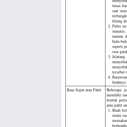
menyebab
tunas ba
saat mas
terbungk
hilang de
Pulus se
sinuata)
namun de
bulu-bul
seperti 
rasa gat
Jelatan
menyeba
menyeba
tersebut 
Rarawean
buahnya 
Rasa Sepat atau Pahit
Beberapa j
memiliki ras
bentuk pert
atau pahit an
Buah bel
muda ras
memakan
berkemba