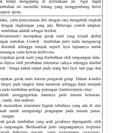
ok hidup mengapung di permukaan air. Agar dapat
umbuhan ini memiliki batang yang menggembung berisi
eperti spons.
 laku, yaitu penyesuaian diri dengan cara mengubah tingkah
i dengan lingkungan yang ada. Beberapa contoh adaptasi
 tumbuhan adalah sebagai berikut.
Seismonasti) merupakan gerak nasti yang terjadi akibat
angan sentuhan. Contoh : tumbuhan putri malu menguncup
 disentuh sehingga tampak seperti layu tujuannya untuk
emangsa yaitu hewan herbivora.
rupakan gerak nasti yang disebabkan oleh rangsangan suhu.
u dipicu oleh perubahan intensitas cahaya sehingga disebut
ntoh : bunga pukul empat pada siang hari layu saat pagi dan
rupakan gerak nasti karena pengaruh gelap. Dalam kondisi
 turgor pada tangkai daun menurun sehingga daun menjadi
a pada tumbuhan polong-polongan (lamtoro/petai cina)
adalah menggugurkan daunnya pada musim kemarau,
i, randu, dan mahoni.
ah mematikan sementara bagian tubuhnya yang ada di atas
anah untuk mengurangi penguapan pada musim panas.
, rumput.
lah gerak tumbuhan yang arah geraknya dipengaruhi oleh
a rangsangan. Berdasarkan jenis rangsangannya, tropisme
njadi beberapa macam, yaitu geotropisme (gravitasi),