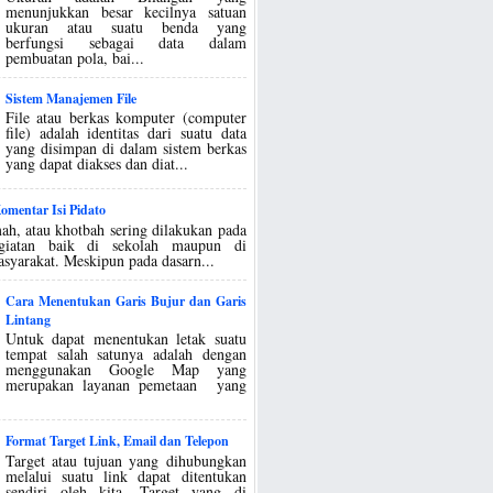
menunjukkan besar kecilnya satuan
ukuran atau suatu benda yang
berfungsi sebagai data dalam
pembuatan pola, bai...
Sistem Manajemen File
File atau berkas komputer (computer
file) adalah identitas dari suatu data
yang disimpan di dalam sistem berkas
yang dapat diakses dan diat...
mentar Isi Pidato
ah, atau khotbah sering dilakukan pada
egiatan baik di sekolah maupun di
asyarakat. Meskipun pada dasarn...
Cara Menentukan Garis Bujur dan Garis
Lintang
Untuk dapat menentukan letak suatu
tempat salah satunya adalah dengan
menggunakan Google Map yang
merupakan layanan pemetaan yang
Format Target Link, Email dan Telepon
Target atau tujuan yang dihubungkan
melalui suatu link dapat ditentukan
sendiri oleh kita. Target yang di