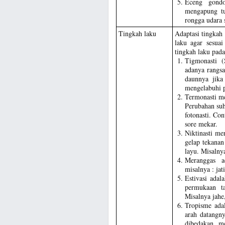
Eceng gond
mengapung t
rongga udara s
Tingkah laku
Adaptasi tingkah
laku agar sesua
tingkah laku pada
Tigmonasti (
adanya rangs
daunnya jika
mengelabuhi p
Termonasti me
Perubahan suh
fotonasti. Co
sore mekar.
Niktinasti me
gelap tekanan
layu. Misalny
Meranggas 
misalnya : jat
Estivasi adal
permukaan t
Misalnya jahe
Tropisme ada
arah datangny
dibedakan me