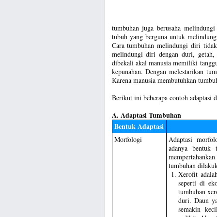
tumbuhan juga berusaha melindungi 
tubuh yang berguna untuk melindungi
Cara tumbuhan melindungi diri tida
melindungi diri dengan duri, getah
dibekali akal manusia memiliki tang
kepunahan. Dengan melestarikan tum
Karena manusia membutuhkan tumbuh
Berikut ini beberapa contoh adaptasi 
A. Adaptasi Tumbuhan
Bentuk Adaptasi
Morfologi
Adaptasi morfol
adanya bentuk 
mempertahankan
tumbuhan dilakuka
Xerofit adal
seperti di e
tumbuhan xero
duri. Daun y
semakin keci