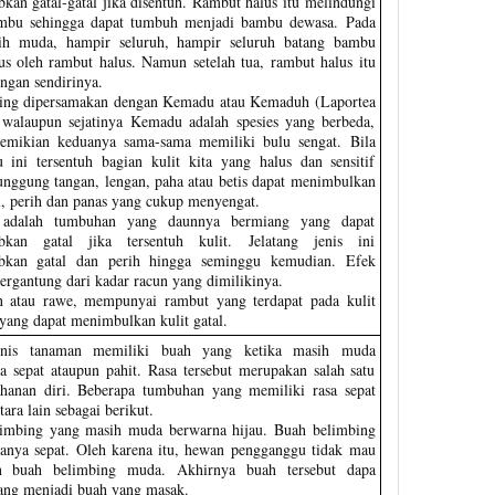
kan gatal-gatal jika disentuh. Rambut halus itu melindungi
mbu sehingga dapat tumbuh menjadi bambu dewasa. Pada
ih muda, hampir seluruh, hampir seluruh batang bambu
us oleh rambut halus. Namun setelah tua, rambut halus itu
ngan sendirinya.
ring dipersamakan dengan Kemadu atau Kemaduh (Laportea
, walaupun sejatinya Kemadu adalah spesies yang berbeda,
mikian keduanya sama-sama memiliki bulu sengat. Bila
u ini tersentuh bagian kulit kita yang halus dan sensitif
punggung tangan, lengan, paha atau betis dapat menimbulkan
al, perih dan panas yang cukup menyengat.
g adalah tumbuhan yang daunnya bermiang yang dapat
bkan gatal jika tersentuh kulit. Jelatang jenis ini
bkan gatal dan perih hingga seminggu kemudian. Efek
tergantung dari kadar racun yang dimilikinya.
 atau rawe, mempunyai rambut yang terdapat pada kulit
yang dapat menimbulkan kulit gatal.
enis tanaman memiliki buah yang ketika masih muda
a sepat ataupun pahit. Rasa tersebut merupakan salah satu
ahanan diri. Beberapa tumbuhan yang memiliki rasa sepat
tara lain sebagai berikut.
imbing yang masih muda berwarna hijau. Buah belimbing
anya sepat. Oleh karena itu, hewan pengganggu tidak mau
 buah belimbing muda. Akhirnya buah tersebut dapa
ng menjadi buah yang masak.