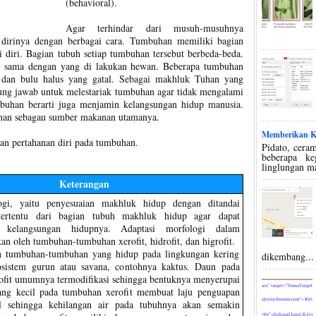
(behavioral).
Agar terhindar dari musuh-musuhnya
dirinya dengan berbagai cara. Tumbuhan memiliki bagian
 diri. Bagian tubuh setiap tumbuhan tersebut berbeda-beda.
k sama dengan yang di lakukan hewan. Beberapa tumbuhan
, dan bulu halus yang gatal. Sebagai makhluk Tuhan yang
gung jawab untuk melestariak tumbuhan agar tidak mengalami
buhan berarti juga menjamin kelangsungan hidup manusia.
an sebagau sumber makanan utamanya.
Memberikan Ko
dan pertahanan diri pada tumbuhan.
Pidato, ceram
beberapa k
linglungan m
Keterangan
ogi, yaitu penyesuaian makhluk hidup dengan ditandai
tertentu dari bagian tubuh makhluk hidup agar dapat
 kelangsungan hidupnya. Adaptasi morfologi dalam
n oleh tumbuhan-tumbuhan xerofit, hidrofit, dan higrofit.
ah tumbuhan-tumbuhan yang hidup pada lingkungan kering
dikembang...
kosistem gurun atau savana, contohnya kaktus. Daun pada
fit umumnya termodifikasi sehingga bentuknya menyerupai
ang kecil pada tumbuhan xerofit membuat laju penguapan
l sehingga kehilangan air pada tubuhnya akan semakin