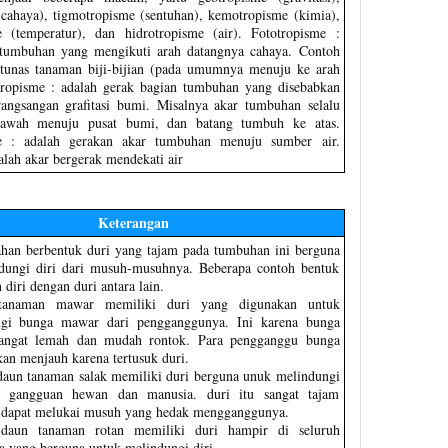
(cahaya), tigmotropisme (sentuhan), kemotropisme (kimia),
e (temperatur), dan hidrotropisme (air). Fototropisme :
 tumbuhan yang mengikuti arah datangnya cahaya. Contoh
tunas tanaman biji-bijian (pada umumnya menuju ke arah
tropisme : adalah gerak bagian tumbuhan yang disebabkan
angsangan grafitasi bumi. Misalnya akar tumbuhan selalu
awah menuju pusat bumi, dan batang tumbuh ke atas.
e : adalah gerakan akar tumbuhan menuju sumber air.
alah akar bergerak mendekati air
Keterangan
ahan berbentuk duri yang tajam pada tumbuhan ini berguna
dungi diri dari musuh-musuhnya. Beberapa contoh bentuk
 diri dengan duri antara lain.
tanaman mawar memiliki duri yang digunakan untuk
ngi bunga mawar dari pengganggunya. Ini karena bunga
angat lemah dan mudah rontok. Para pengganggu bunga
an menjauh karena tertusuk duri.
daun tanaman salak memiliki duri berguna unuk melindungi
ri gangguan hewan dan manusia. duri itu sangat tajam
 dapat melukai musuh yang hedak mengganggunya.
 daun tanaman rotan memiliki duri hampir di seluruh
a yang berguna untuk melindungi diri.