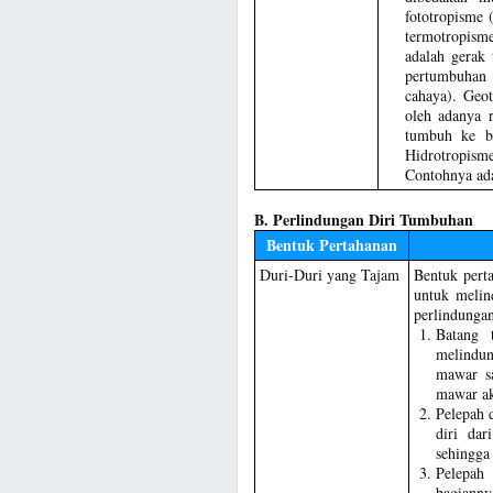
fototropisme 
termotropism
adalah gerak
pertumbuhan 
cahaya). Geo
oleh adanya r
tumbuh ke b
Hidrotropism
Contohnya ad
B. Perlindungan Diri Tumbuhan
Bentuk Pertahanan
Duri-Duri yang Tajam
Bentuk pert
untuk melin
perlindungan
Batang 
melindu
mawar s
mawar ak
Pelepah 
diri da
sehingga
Pelepah
bagianny