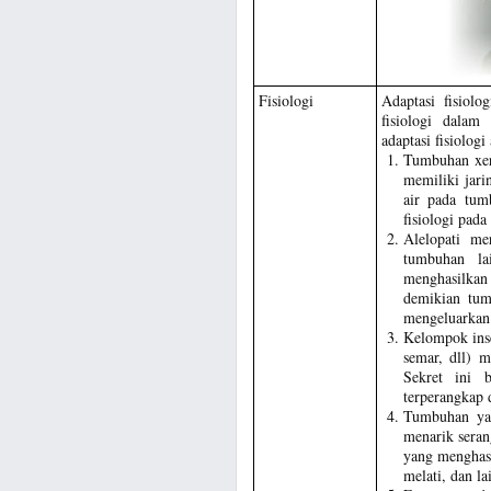
Fisiologi
Adaptasi fisiolo
fisiologi dala
adaptasi fisiologi
Tumbuhan xer
memiliki jari
air pada tum
fisiologi pad
Alelopati m
tumbuhan la
menghasilkan 
demikian tum
mengeluarkan 
Kelompok inse
semar, dll) m
Sekret ini b
terperangkap 
Tumbuhan ya
menarik sera
yang menghasi
melati, dan lai