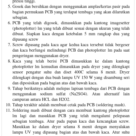
presisi tinggi.
Gosok dan bersihkan dengan menggunakan amplas/kertas pasir pada
bagian permukaan PCB yang terdapat tembaga yang akan dilarutkan
sebagian.
PCB yang telah digosok, dimasukkan pada kantong imagesetter
(photoplotter) lm yang telah dibuat sesuai dengan ukuran yang telah
dibuat. Siapkan kaca dengan ketebalan 5 mm rangkap dua yang
dipasang screw
Screw dipasang pada kaca agar kedua kaca tersebut tidak bergeser
dan kaca berfungsi melindungi PCB dan photoplotter lm pada saat
pengeringan menggunakan dryer.
Kaca yang telah berisi PCB dimasukkan ke dalam kantong
photoplotter lm kemudian dimasukkan pada dryer yang dilengkapi
sensor pengatur suhu dan diset 400C selama 8 menit. Dryer
dilengkapi dengan dua buah lampu UV 150 W yang disambung seri
dan diposisikan pada bagian atas dan bawah kaca.
Tahap berikutnya adalah melepas lapisan tembaga dari PCB dengan
menggunakan sodium sulfat (Na2SO4). Atau alternatif lain
campuran antara HCL dan H2O2.
Tahap terakhir adalah membuat cetak pada PCB (soldering mash).
Soldering mash dibuat dengan cara membuat kantong photoplotter
lm lagi dan masukkan PCB yang telah mengalami pelepasan
sebagian tembaga. Atur pada papan kaca dan kencangkan screw.
Masukkan ke dalam dryer selama 8 menit dengan menyalakan
lampu UV yang dipasang bagian atas dan bawah kaca. Atur suhu