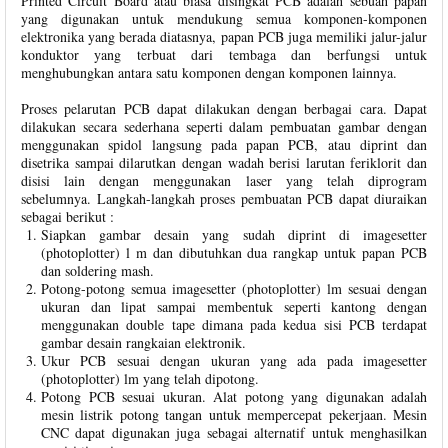
Printed Circuit Board atau biasa disingkat PCB adalah sebuah papan
yang digunakan untuk mendukung semua komponen-komponen
elektronika yang berada diatasnya, papan PCB juga memiliki jalur-jalur
konduktor yang terbuat dari tembaga dan berfungsi untuk
menghubungkan antara satu komponen dengan komponen lainnya.
Proses pelarutan PCB dapat dilakukan dengan berbagai cara. Dapat
dilakukan secara sederhana seperti dalam pembuatan gambar dengan
menggunakan spidol langsung pada papan PCB, atau diprint dan
disetrika sampai dilarutkan dengan wadah berisi larutan feriklorit dan
disisi lain dengan menggunakan laser yang telah diprogram
sebelumnya. Langkah-langkah proses pembuatan PCB dapat diuraikan
sebagai berikut :
Siapkan gambar desain yang sudah diprint di imagesetter
(photoplotter) l m dan dibutuhkan dua rangkap untuk papan PCB
dan soldering mash.
Potong-potong semua imagesetter (photoplotter) lm sesuai dengan
ukuran dan lipat sampai membentuk seperti kantong dengan
menggunakan double tape dimana pada kedua sisi PCB terdapat
gambar desain rangkaian elektronik.
Ukur PCB sesuai dengan ukuran yang ada pada imagesetter
(photoplotter) lm yang telah dipotong.
Potong PCB sesuai ukuran. Alat potong yang digunakan adalah
mesin listrik potong tangan untuk mempercepat pekerjaan. Mesin
CNC dapat digunakan juga sebagai alternatif untuk menghasilkan