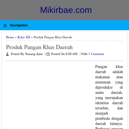
Mikirbae.com
≡
Navigation
Home
»
Kelas XII
» Produk Pangan Khas Daerah
Produk Pangan Khas Daerah
Posted By Nanang Ajim
|
Posted On 8:06 AM
|
With
1 Comment
Pangan khas
daerah adalah
makanan atau
minuman yang
diproduksi di
suatu daerah,
yang merupakan
identitas daerah
tersebut, dan
menjadi
pembeda dengan
daerah lainnya.
Berbagai pangan