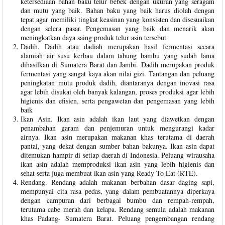
ketersediaan bahan baku telur bebek dengan ukuran yang seragam
dan mutu yang baik. Bahan baku yang baik harus diolah dengan
tepat agar memiliki tingkat keasinan yang konsisten dan disesuaikan
dengan selera pasar. Pengemasan yang baik dan menarik akan
meningkatkan daya saing produk telur asin tersebut
Dadih. Dadih atau dadiah merupakan hasil fermentasi secara
alamiah air susu kerbau dalam tabung bambu yang sudah lama
dihasilkan di Sumatera Barat dan Jambi. Dadih merupakan produk
fermentasi yang sangat kaya akan nilai gizi. Tantangan dan peluang
peningkatan mutu produk dadih, diantaranya dengan inovasi rasa
agar lebih disukai oleh banyak kalangan, proses produksi agar lebih
higienis dan efisien, serta pengawetan dan pengemasan yang lebih
baik
Ikan Asin. Ikan asin adalah ikan laut yang diawetkan dengan
penambahan garam dan penjemuran untuk mengurangi kadar
airnya. Ikan asin merupakan makanan khas terutama di daerah
pantai, yang dekat dengan sumber bahan bakunya. Ikan asin dapat
ditemukan hampir di setiap daerah di Indonesia. Peluang wirausaha
ikan asin adalah memproduksi ikan asin yang lebih higienis dan
sehat serta juga membuat ikan asin yang Ready To Eat (RTE).
Rendang. Rendang adalah makanan berbahan dasar daging sapi,
mempunyai cita rasa pedas, yang dalam pembuatannya diperkaya
dengan campuran dari berbagai bumbu dan rempah-rempah,
terutama cabe merah dan kelapa. Rendang semula adalah makanan
khas Padang- Sumatera Barat. Peluang pengembangan rendang