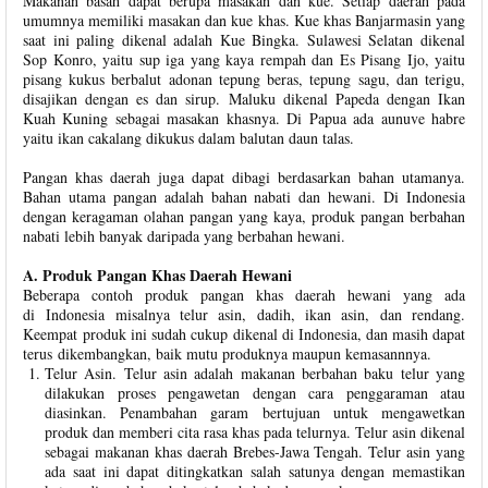
Makanan basah dapat berupa masakan dan kue. Setiap daerah pada
umumnya memiliki masakan dan kue khas. Kue khas Banjarmasin yang
saat ini paling dikenal adalah Kue Bingka. Sulawesi Selatan dikenal
Sop Konro, yaitu sup iga yang kaya rempah dan Es Pisang Ijo, yaitu
pisang kukus berbalut adonan tepung beras, tepung sagu, dan terigu,
disajikan dengan es dan sirup. Maluku dikenal Papeda dengan Ikan
Kuah Kuning sebagai masakan khasnya. Di Papua ada aunuve habre
yaitu ikan cakalang dikukus dalam balutan daun talas.
Pangan khas daerah juga dapat dibagi berdasarkan bahan utamanya.
Bahan utama pangan adalah bahan nabati dan hewani. Di Indonesia
dengan keragaman olahan pangan yang kaya, produk pangan berbahan
nabati lebih banyak daripada yang berbahan hewani.
A. Produk Pangan Khas Daerah Hewani
Beberapa contoh produk pangan khas daerah hewani yang ada
di Indonesia misalnya telur asin, dadih, ikan asin, dan rendang.
Keempat produk ini sudah cukup dikenal di Indonesia, dan masih dapat
terus dikembangkan, baik mutu produknya maupun kemasannnya.
Telur Asin. Telur asin adalah makanan berbahan baku telur yang
dilakukan proses pengawetan dengan cara penggaraman atau
diasinkan. Penambahan garam bertujuan untuk mengawetkan
produk dan memberi cita rasa khas pada telurnya. Telur asin dikenal
sebagai makanan khas daerah Brebes-Jawa Tengah. Telur asin yang
ada saat ini dapat ditingkatkan salah satunya dengan memastikan