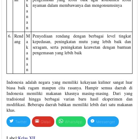
k
nyaman dalam membawanya dan mengonsumsinya
a
n
a
n
6.
Rend
M
Penyediaan rendang dengan berbagai level tingkat
ang
a
kepedasan, peningkatan mutu yang lebih baik dan
k
seragam, serta peningkatan keawetan dengan bantuan
a
pengemasan yang lebih baik
n
a
n
Indonesia adalah negara yang memiliki kekayaan kuliner sangat luar
biasa baik ragam maupun cita rasanya. Hampir semua daerah di
Indonesia memiliki makanan khasnya masing-masing. Dari yang
tradisional hingga berbagai varian baru hasil eksperimen dan
modifikasi. Beberapa daerah bahkan memiliki lebih dari satu makanan
khas.
Twitter
GMail
WhatsApp
Messenger
Label:
Kelas XII