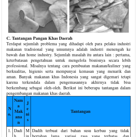
C. Tantangan Pangan Khas Daerah
Terdapat sejumlah problema yang dihadapi oleh para pelaku industri
makanan tradisional yang umumnya adalah industri menengah ke
bawah dan home industry. Sejumlah masalah itu antara lain : pertama,
keterbatasan pengetahuan untuk mengelola bisnisnya secara lebih
professional. Misalnya tentang cara pembuatan makanan/kuliner yang
berkualitas, higienis serta mempunyai kemasan yang menarik dan
aman. Banyak makanan khas Indonesia yang sangat digemari tetapi
karena terkendala dalam pengemasannya akhirnya tidak bisa
berkembang sebagai oleh-oleh. Berikut ini beberapa tantangan dalam
pengembangan makanan khas daerah.
Nam
J
a
N
e
Mak
Tantangan
o.
ni
ana
s
n
1.
Dadi
M
Dadih terbuat dari bahan susu kerbau yang tidak
h
in
bertahan lama, variasi rasa yang terbatas, dan