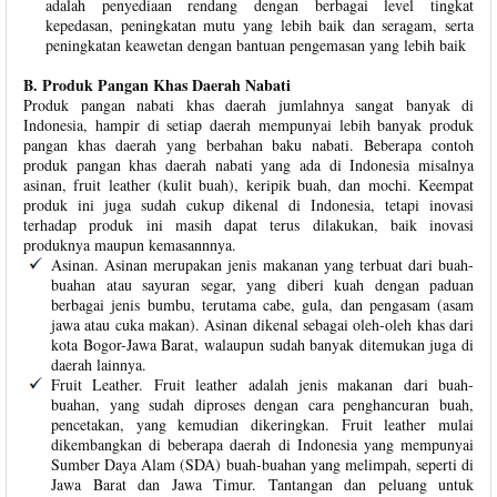
adalah penyediaan rendang dengan berbagai level tingkat
kepedasan, peningkatan mutu yang lebih baik dan seragam, serta
peningkatan keawetan dengan bantuan pengemasan yang lebih baik
B. Produk Pangan Khas Daerah Nabati
Produk pangan nabati khas daerah jumlahnya sangat banyak di
Indonesia, hampir di setiap daerah mempunyai lebih banyak produk
pangan khas daerah yang berbahan baku nabati. Beberapa contoh
produk pangan khas daerah nabati yang ada di Indonesia misalnya
asinan, fruit leather (kulit buah), keripik buah, dan mochi. Keempat
produk ini juga sudah cukup dikenal di Indonesia, tetapi inovasi
terhadap produk ini masih dapat terus dilakukan, baik inovasi
produknya maupun kemasannnya.
Asinan. Asinan merupakan jenis makanan yang terbuat dari buah-
buahan atau sayuran segar, yang diberi kuah dengan paduan
berbagai jenis bumbu, terutama cabe, gula, dan pengasam (asam
jawa atau cuka makan). Asinan dikenal sebagai oleh-oleh khas dari
kota Bogor-Jawa Barat, walaupun sudah banyak ditemukan juga di
daerah lainnya.
Fruit Leather. Fruit leather adalah jenis makanan dari buah-
buahan, yang sudah diproses dengan cara penghancuran buah,
pencetakan, yang kemudian dikeringkan. Fruit leather mulai
dikembangkan di beberapa daerah di Indonesia yang mempunyai
Sumber Daya Alam (SDA) buah-buahan yang melimpah, seperti di
Jawa Barat dan Jawa Timur. Tantangan dan peluang untuk