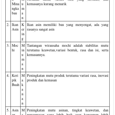
Mina
u
kemasanya kurang menarik
ngka
m
bau
a
n
2.
Ikan
K
Ikan asin memiliki bau yang menyengat, ada yang
Asin
er
rasanya sangat asin
in
g
3.
Moc
M
Tantangan wirausaha mochi adalah stabilitas mutu
hi
in
terutama keawetan,variasi bentuk, rasa dan isi, serta
u
kemasannya.
m
a
n
4.
Keri
M
Peningkatan mutu produk terutama variasi rasa, inovasi
pik
a
produk dan kemasan
Buah
k
a
n
a
n
5.
Asin
M
Peningkatan mutu asinan, tingkat keawetan, dan
an
a
pengemasan yang lebih baik agar konsumen lebih