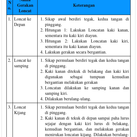
N
Gerakan
Keterangan
o.
Loncat
1.
Loncat ke
Sikap awal berdiri tegak, kedua tangan di
Depan
pinggang.
Hitungan 1: Lakukan Loncatan kaki kanan,
sementara itu kaki kiri diayun.
Hitungan 2: Lakukan Loncatan kaki kiri,
sementara itu kaki kanan diayun.
Lakukan gerakan secara bergantian.
2.
Loncat ke
Sikap permulaan berdiri tegak dan kedua tangan
samping
di pinggang.
Kaki kanan ditekuk di belakang dan kaki kiri
digunakan sebagai tumpuan kemudian
bergantian melakukan gerakan
Loncatan dilakukan ke samping kanan dan
samping kiri.
Dilakukan berulang-ulang.
3.
Loncat
Sikap permulaan berdiri tegak dan kedua tangan
Kijang
di pinggang.
Kaki kanan di tekuk di depan sampai paha lurus
sejajar dengan kaki kiri lurus di belakang,
kemudian bergantian, dan melakukan gerakan
menirukan loncatan kijang. Dilakukan berulang-