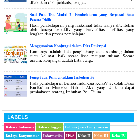
dilakukan oleh pebisnis, pengu...
Soal Post Test Modul 2: Pembelajaran yang Berpusat Pada
Peserta Didik
Hasil pembelajaran yang maksimal tidak hanya ditentukan
oleh tenaga pendidik yang berkualitas, fasilitas yang
lengkap dan proses pembelajara...
Menggunakan Konjungsi dalam Teks Deskripsi
Konjungsi adalah kata penghubung atau sambung dalam
suatu kalimat, baik secara lisan maupun tulisan. Secara
umum, konjungsi adalah kata yang...
Fungsi dan Pembentukkan Imbuhan Pe
Pada pembelajaran Bahasa Indonesia KelasV Sekolah Dasar
Kurikulum Merdeka Bab I Aku yang Unik terdapat
prmbahasan tentang Imbuhan Pe-. Tujua...
LABELS
Bahasa Indonesia
Bahasa Inggris
Bahasa Jawa Banyumasan
Budaya Banyumasan
Informatika
IPAS
Kelas II
Kelas III
Kelas IV