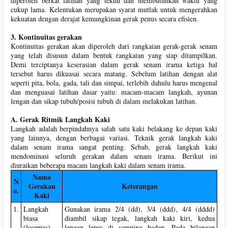
diperoleh berkat latihan yang tekun dan membutuhkan waktu yang
cukup lama. Kelentukan merupakan syarat mutlak untuk mengerahkan
kekuatan dengan derajat kemungkinan gerak penus secara efisien.
3. Kontinuitas gerakan
Kontinuitas gerakan akan diperoleh dari rangkaian gerak-gerak senam
yang telah disusun dalam bentuk rangkaian yang siap ditampilkan.
Demi terciptanya keserasian dalam gerak senam irama ketiga hal
tersebut harus dikuasai secara matang. Sebelum latihan dengan alat
seperti pita, bola, gada, tali dan simpai, terlebih dahulu harus mengenal
dan menguasai latihan dasar yaitu: macam-macam langkah, ayunan
lengan dan sikap tubuh/posisi tubuh di dalam melakukan latihan.
A. Gerak Ritmik Langkah Kaki
Langkah adalah berpindahnya salah satu kaki belakang ke depan kaki
yang lainnya, dengan berbagai variasi. Teknik gerak langkah kaki
dalam senam irama sangat penting. Sebab, gerak langkah kaki
mendominasi seluruh gerakan dalam senam irama. Berikut ini
diuraikan beberapa macam langkah kaki dalam senam irama.
Nama
N
Gerakan
Keterangan
o.
Kaki
1.
Langkah
Gunakan irama 2/4 (dd), 3/4 (ddd), 4/4 (dddd)
biasa
diambil sikap tegak, langkah kaki kiri, kedua
(looppas)
lengan lepas di samping badan. Pada bilangan