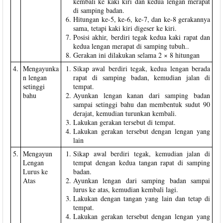
kembali ke kaki kiri dan kedua lengan merapat
di samping badan.
Hitungan ke-5, ke-6, ke-7, dan ke-8 gerakannya
sama, tetapi kaki kiri digeser ke kiri.
Posisi akhir, berdiri tegak kedua kaki rapat dan
kedua lengan merapat di samping tubuh..
Gerakan ini dilakukan selama 2 × 8 hitungan
4.
Mengayunka
Sikap awal berdiri tegak, kedua lengan berada
n lengan
rapat di samping badan, kemudian jalan di
setinggi
tempat.
bahu
Ayunkan lengan kanan dari samping badan
sampai setinggi bahu dan membentuk sudut 90
derajat, kemudian turunkan kembali.
Lakukan gerakan tersebut di tempat.
Lakukan gerakan tersebut dengan lengan yang
lain
5.
Mengayun
Sikap awal berdiri tegak, kemudian jalan di
Lengan
tempat dengan kedua tangan rapat di samping
Lurus ke
badan.
Atas
Ayunkan lengan dari samping badan sampai
lurus ke atas, kemudian kembali lagi.
Lakukan dengan tangan yang lain dan tetap di
tempat.
Lakukan gerakan tersebut dengan lengan yang