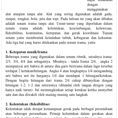
dengan
menggunakan
alat ataupun tanpa alat. Alat yang sering digunakan adalah gada,
simpai, tongkat, bola, pita dan topi. Pada tulisan ini yang akan dibahas
adalah senam irama tanpa alat. Unsur-unsur yang diperlukan dalam
senam irama adalah: kelentukan, keseimbangan, keluwesan,
fleksibilitas, kontinuitas, ketepatan, dan gerak koordinasi. Tujuan
senam yaitu membentuk keindahan tubuh, kebugaran dan kekuatan.
Ada tiga hal yang harus ditekankan pada senam irama, yaitu:
1. Ketepatan musik/irama
Beberapa irama yang digunakan dalam senam ritmik, misalnya irama:
2/3, 3/4, 4/4 dan sebagainya. Misalnya : tanda Irama 2/4, angka 2
mempunyai arti bahwa di antara dua garis berirama dalam lagu tersebut
terdapat 2 ketukan/hitungan. Angka 4 atau lengkapnya 1/4 mengandung
arti bahwa not itu harganya 1/4 dan mendapat 1 hitungan/ketukan.
Dengan begitu hitungan dari irama 2/4 cukup dibunyikan dengan
hitungan 1-2, 1-2 dan seterusnya (ditandai oleh tangan dirigen yang
hanya naik turun). Ini memungkinkan setiap ketukan ketika menyebut
satu dan dua diwakili oleh masing-masing satu langkah.
2. Kelentukan (fleksibilitas)
Kelentukan ialah derajat kemampuan gerak pada berbagai persendiaan
atau beberapa persendiaan. Prinsip kelentukan dalam gerakan akan