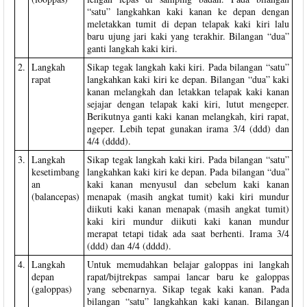
“satu” langkahkan kaki kanan ke depan dengan
meletakkan tumit di depan telapak kaki kiri lalu
baru ujung jari kaki yang terakhir. Bilangan “dua”
ganti langkah kaki kiri.
2.
Langkah
Sikap tegak langkah kaki kiri. Pada bilangan “satu”
rapat
langkahkan kaki kiri ke depan. Bilangan “dua” kaki
kanan melangkah dan letakkan telapak kaki kanan
sejajar dengan telapak kaki kiri, lutut mengeper.
Berikutnya ganti kaki kanan melangkah, kiri rapat,
ngeper. Lebih tepat gunakan irama 3/4 (ddd) dan
4/4 (dddd).
3.
Langkah
Sikap tegak langkah kaki kiri. Pada bilangan “satu”
kesetimbang
langkahkan kaki kiri ke depan. Pada bilangan “dua”
an
kaki kanan menyusul dan sebelum kaki kanan
(balancepas)
menapak (masih angkat tumit) kaki kiri mundur
diikuti kaki kanan menapak (masih angkat tumit)
kaki kiri mundur diikuti kaki kanan mundur
merapat tetapi tidak ada saat berhenti. Irama 3/4
(ddd) dan 4/4 (dddd).
4.
Langkah
Untuk memudahkan belajar galoppas ini langkah
depan
rapat/bijtrekpas sampai lancar baru ke galoppas
(galoppas)
yang sebenarnya. Sikap tegak kaki kanan. Pada
bilangan “satu” langkahkan kaki kanan. Bilangan