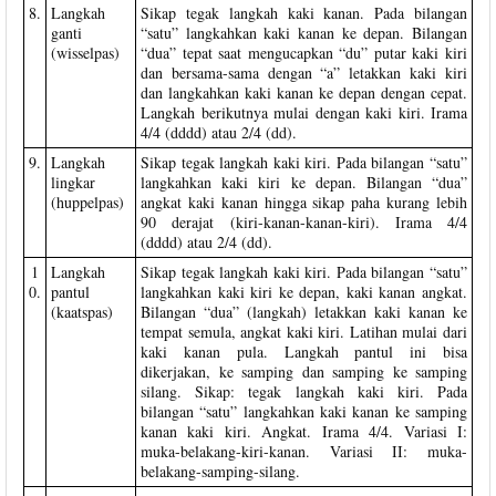
8.
Langkah
Sikap tegak langkah kaki kanan. Pada bilangan
ganti
“satu” langkahkan kaki kanan ke depan. Bilangan
(wisselpas)
“dua” tepat saat mengucapkan “du” putar kaki kiri
dan bersama-sama dengan “a” letakkan kaki kiri
dan langkahkan kaki kanan ke depan dengan cepat.
Langkah berikutnya mulai dengan kaki kiri. Irama
4/4 (dddd) atau 2/4 (dd).
9.
Langkah
Sikap tegak langkah kaki kiri. Pada bilangan “satu”
lingkar
langkahkan kaki kiri ke depan. Bilangan “dua”
(huppelpas)
angkat kaki kanan hingga sikap paha kurang lebih
90 derajat (kiri-kanan-kanan-kiri). Irama 4/4
(dddd) atau 2/4 (dd).
1
Langkah
Sikap tegak langkah kaki kiri. Pada bilangan “satu”
0.
pantul
langkahkan kaki kiri ke depan, kaki kanan angkat.
(kaatspas)
Bilangan “dua” (langkah) letakkan kaki kanan ke
tempat semula, angkat kaki kiri. Latihan mulai dari
kaki kanan pula. Langkah pantul ini bisa
dikerjakan, ke samping dan samping ke samping
silang. Sikap: tegak langkah kaki kiri. Pada
bilangan “satu” langkahkan kaki kanan ke samping
kanan kaki kiri. Angkat. Irama 4/4. Variasi I:
muka-belakang-kiri-kanan. Variasi II: muka-
belakang-samping-silang.