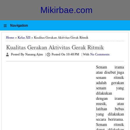
Mikirbae.com
≡
Navigation
Home
»
Kelas XII
» Kualitas Gerakan Aktivitas Gerak Ritmik
Kualitas Gerakan Aktivitas Gerak Ritmik
Posted By Nanang Ajim
|
Posted On 10:48 PM
|
With
No Comments
Senam irama
atau disebut juga
senam ritmik
adalah gerakan
senam yang
dilakukan
dengan irama
musik, atau
latihan bebas
yang dilakukan
secara berirama.
Senam ritmik
dapat dilakukan