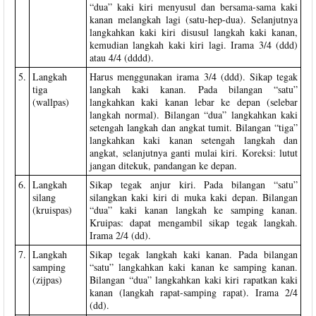
“dua” kaki kiri menyusul dan bersama-sama kaki
kanan melangkah lagi (satu-hep-dua). Selanjutnya
langkahkan kaki kiri disusul langkah kaki kanan,
kemudian langkah kaki kiri lagi. Irama 3/4 (ddd)
atau 4/4 (dddd).
5.
Langkah
Harus menggunakan irama 3/4 (ddd). Sikap tegak
tiga
langkah kaki kanan. Pada bilangan “satu”
(wallpas)
langkahkan kaki kanan lebar ke depan (selebar
langkah normal). Bilangan “dua” langkahkan kaki
setengah langkah dan angkat tumit. Bilangan “tiga”
langkahkan kaki kanan setengah langkah dan
angkat, selanjutnya ganti mulai kiri. Koreksi: lutut
jangan ditekuk, pandangan ke depan.
6.
Langkah
Sikap tegak anjur kiri. Pada bilangan “satu”
silang
silangkan kaki kiri di muka kaki depan. Bilangan
(kruispas)
“dua” kaki kanan langkah ke samping kanan.
Kruipas: dapat mengambil sikap tegak langkah.
Irama 2/4 (dd).
7.
Langkah
Sikap tegak langkah kaki kanan. Pada bilangan
samping
“satu” langkahkan kaki kanan ke samping kanan.
(zijpas)
Bilangan “dua” langkahkan kaki kiri rapatkan kaki
kanan (langkah rapat-samping rapat). Irama 2/4
(dd).