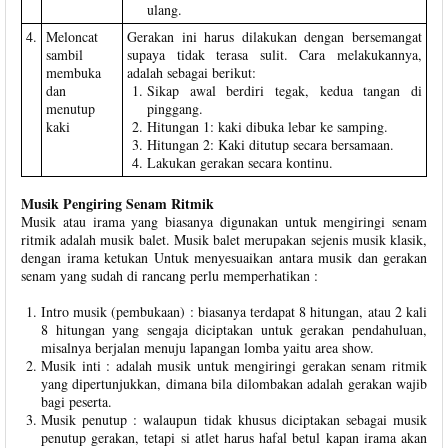
ulang.
4.
Meloncat
Gerakan ini harus dilakukan dengan bersemangat
sambil
supaya tidak terasa sulit. Cara melakukannya,
membuka
adalah sebagai berikut:
dan
Sikap awal berdiri tegak, kedua tangan di
menutup
pinggang.
kaki
Hitungan 1: kaki dibuka lebar ke samping.
Hitungan 2: Kaki ditutup secara bersamaan.
Lakukan gerakan secara kontinu.
Musik Pengiring Senam Ritmik
Musik atau irama yang biasanya digunakan untuk mengiringi senam
ritmik adalah musik balet. Musik balet merupakan sejenis musik klasik,
dengan irama ketukan Untuk menyesuaikan antara musik dan gerakan
senam yang sudah di rancang perlu memperhatikan :
Intro musik (pembukaan) : biasanya terdapat 8 hitungan, atau 2 kali
8 hitungan yang sengaja diciptakan untuk gerakan pendahuluan,
misalnya berjalan menuju lapangan lomba yaitu area show.
Musik inti : adalah musik untuk mengiringi gerakan senam ritmik
yang dipertunjukkan, dimana bila dilombakan adalah gerakan wajib
bagi peserta.
Musik penutup : walaupun tidak khusus diciptakan sebagai musik
penutup gerakan, tetapi si atlet harus hafal betul kapan irama akan