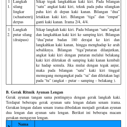
1
Langkah
Sikap tegak langkahkan kaki kiri. Pada bilangan
1.
silang
“satu” angkat kaki kiri, tekuk pada paha silangkan
lingkar
paha kiri di depan kaki kanan. Bilangan “dua”
(schaatsenrij
letakkan kaki kiri. Bilangan “tiga” dan “empat”
derpas
ganti kaki kanan. Irama 2/4, 4/4.
1
Langkah
Sikap langkah kaki kiri. Pada bilangan “satu”angkat
2.
putar silang
dan langkahkan kaki kiri ke samping kiri. Bilangan
(draipass)
“dua”putar badan 180 derajat ke kiri dan
langkahkan kaki kanan, hingga menghadap ke arah
sebaliknya. Bilangan “tiga”putaran dilanjutkan,
angkat kaki kiri dengan putaran melalui belakang
kaki kiri diletakan di samping kaki kanan kembali
ke hadap semula. Jika mulai dengan tegak anjur,
maka pada bilangan “satu” kaki kiri tinggal
memegang mengangkat pada “sa” dan diletakan lagi
pada “tu” (angkat – putar – samping – belakang ).
B. Gerak Ritmik Ayunan Lengan
Gerak ayunan tangan sama pentingnya dengan gerak langkah kaki.
Terdapat beberapa gerak ayunan satu lengan dalam senam irama.
Gerakan lengan dalam senam irama dibedakan menjadi gerakan ayunan
dua lengan dan ayunan satu lengan. Berikut ini beberapa macam
gerakan mengayun lengan.
Nama
N