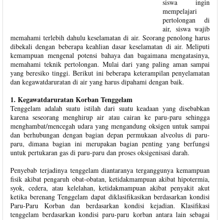
siswa ingin
mempelajari
pertolongan di
air, siswa wajib
memahami terlebih dahulu keselamatan di air. Seorang penolong harus
dibekali dengan beberapa keahlian dasar keselamatan di air. Meliputi
kemampuan mengenal potensi bahaya dan bagaimana mengatasinya,
memahami teknik pertolongan. Mulai dari yang paling aman sampai
yang beresiko tinggi. Berikut ini beberapa keterampilan penyelamatan
dan kegawatdaruratan di air yang harus dipahami dengan baik.
1. Kegawatdaruratan Korban Tenggelam
Tenggelam adalah suatu istilah dari suatu keadaan yang disebabkan
karena seseorang menghirup air atau cairan ke paru-paru sehingga
menghambat/mencegah udara yang mengandung oksigen untuk sampai
dan berhubungan dengan bagian depan permukaan alveolus di paru-
paru, dimana bagian ini merupakan bagian penting yang berfungsi
untuk pertukaran gas di paru-paru dan proses oksigenisasi darah.
Penyebab terjadinya tenggelam diantaranya terganggunya kemampuan
fisik akibat pengaruh obat-obatan, ketidakmampuan akibat hipotermia,
syok, cedera, atau kelelahan, ketidakmampuan akibat penyakit akut
ketika berenang Tenggelam dapat diklasifikasikan berdasarkan kondisi
Paru-Paru Korban dan berdasarkan kondisi kejadian. Klasifikasi
tenggelam berdasarkan kondisi paru-paru korban antara lain sebagai