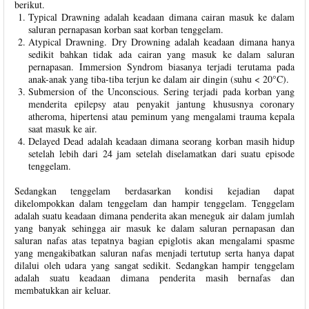
berikut.
Typical Drawning adalah keadaan dimana cairan masuk ke dalam
saluran pernapasan korban saat korban tenggelam.
Atypical Drawning. Dry Drowning adalah keadaan dimana hanya
sedikit bahkan tidak ada cairan yang masuk ke dalam saluran
pernapasan. Immersion Syndrom biasanya terjadi terutama pada
anak-anak yang tiba-tiba terjun ke dalam air dingin (suhu < 20°C).
Submersion of the Unconscious. Sering terjadi pada korban yang
menderita epilepsy atau penyakit jantung khususnya coronary
atheroma, hipertensi atau peminum yang mengalami trauma kepala
saat masuk ke air.
Delayed Dead adalah keadaan dimana seorang korban masih hidup
setelah lebih dari 24 jam setelah diselamatkan dari suatu episode
tenggelam.
Sedangkan tenggelam berdasarkan kondisi kejadian dapat
dikelompokkan dalam tenggelam dan hampir tenggelam. Tenggelam
adalah suatu keadaan dimana penderita akan meneguk air dalam jumlah
yang banyak sehingga air masuk ke dalam saluran pernapasan dan
saluran nafas atas tepatnya bagian epiglotis akan mengalami spasme
yang mengakibatkan saluran nafas menjadi tertutup serta hanya dapat
dilalui oleh udara yang sangat sedikit. Sedangkan hampir tenggelam
adalah suatu keadaan dimana penderita masih bernafas dan
membatukkan air keluar.