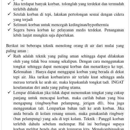
Jika terdapat banyak korban, tolonglah yang terdekat dan termudah
terlebih dahulu
Setelah korban di tepi, lakukan pertolongan sesuai dengan cidera
yang terjadi
Selimuti korban untuk mencegah kedinginan/hypothermia
Segera bawa korban ke pelayanan medis terdekat. Penanganan
lebih lanjut mungkin saja diperlukan.
Berikut ini beberapa teknik menolong orang di air dari mulai yang
paling aman :
Raih adalah teknik yang paling aman sehingga dapat dilakukan
oleh yang tidak bisa renang sekalipun. Dengan cara menggunakan
tongkat sehingga dapat mencapai korban dan menariknya ke tepi.
Kelemahan : Hanya dapat menggapai korban yang berada di dekat
tepi air. Jika tarikan korban/arus air terlalu kuat sehingga anda
merasa tertarik ke arah air, maka lepaskanlah tongkat tadi. INGAT
keselamatan diri anda yang paling utama.
Lempar dilakukan jika tidak dapat menemukan tongkat yang cukup
panjang untuk mencapai korban, maka carilah bahan yang bisa
mengapung (ringbuoy/ban pelampung, jerigen dll), bisa juga
menggunakan tali. Lemparkan bahan tadi ke arah korban. Jika
anda berada di kolam renang umum, maka gunakanlah ringbuoy
(ban pelampung) yang ada di tepi kolam. Teknik : Panggil korban
terlebih dahulu sebelum melempar. Hal ini berfungsi supaya
korban melihat benda dan arah lemparan kita. Mengkombinasikan