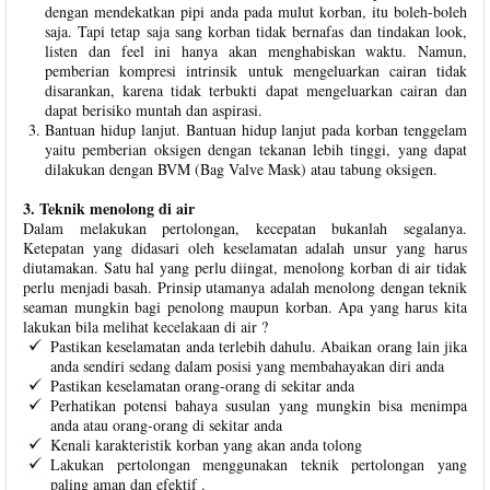
dengan mendekatkan pipi anda pada mulut korban, itu boleh-boleh
saja. Tapi tetap saja sang korban tidak bernafas dan tindakan look,
listen dan feel ini hanya akan menghabiskan waktu. Namun,
pemberian kompresi intrinsik untuk mengeluarkan cairan tidak
disarankan, karena tidak terbukti dapat mengeluarkan cairan dan
dapat berisiko muntah dan aspirasi.
Bantuan hidup lanjut. Bantuan hidup lanjut pada korban tenggelam
yaitu pemberian oksigen dengan tekanan lebih tinggi, yang dapat
dilakukan dengan BVM (Bag Valve Mask) atau tabung oksigen.
3. Teknik menolong di air
Dalam melakukan pertolongan, kecepatan bukanlah segalanya.
Ketepatan yang didasari oleh keselamatan adalah unsur yang harus
diutamakan. Satu hal yang perlu diingat, menolong korban di air tidak
perlu menjadi basah. Prinsip utamanya adalah menolong dengan teknik
seaman mungkin bagi penolong maupun korban. Apa yang harus kita
lakukan bila melihat kecelakaan di air ?
Pastikan keselamatan anda terlebih dahulu. Abaikan orang lain jika
anda sendiri sedang dalam posisi yang membahayakan diri anda
Pastikan keselamatan orang-orang di sekitar anda
Perhatikan potensi bahaya susulan yang mungkin bisa menimpa
anda atau orang-orang di sekitar anda
Kenali karakteristik korban yang akan anda tolong
Lakukan pertolongan menggunakan teknik pertolongan yang
paling aman dan efektif .