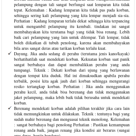
pelampung dengan tali sangat berfungsi saat lemparan kita tidak
tepat. Kelemahan : Kadang lemparan kita tidak pas pada korban,
sehingga sering kali pelampung yang kita lempar menjadi sia-sia.
Perhatian : Kadang lemparan terlalu dekat sehingga kita terpancing
untuk mengambil pelampung itu kembali. tindakan ini sangat
membahayakan kita terutama bagi yang tidak bisa renang. Lebih
baik cari pelampung yang lain untuk dilempar. Tali lempar, tidak
boleh diikatkan di tubuh penolong, karena akan membahayakan
bila arus sangat deras atau tarikan korban terlalu kuat.
Dayung. Jika anda sedang di perahu (terutama jenis kano/kayak)
berhatihatilah saat mendekati korban. Kekuatan korban saat panik
sangat berbahaya dan dapat membalikkan perahu yang anda
tumpangi. Teknik : Dekati korban dari ujung yang berlawanan
dengan tempat kita duduk. Hal ini dimaksudkan apabila perahu
terbalik, posisi kita agak jauh dari korban sehingga mengurangi
resiko tertangkap korban. Perhatian : Jika anda menggunakan
perahu kecil, anda tidak bisa berenang dan tidak menggunakan
jaket pelampung, maka lebih baik tidak berusaha untuk mendekati
korban.
Berenang mendekati korban adalah pilihan terakhir jika cara lain
tidak memungkinkan untuk dilakukan. Teknik : tentunya bagi yang
sudah mahir berenang dan menguasai teknik menolong. Kelemahan
: sangat berbahaya bagi penolong Perhatian : Pastikan kemampuan
renang anda baik, jangan renang jika kondisi air berarus (sungai
arus deras, banjir bandang).