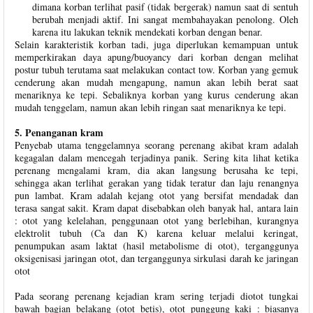
dimana korban terlihat pasif (tidak bergerak) namun saat di sentuh
berubah menjadi aktif. Ini sangat membahayakan penolong. Oleh
karena itu lakukan teknik mendekati korban dengan benar.
Selain karakteristik korban tadi, juga diperlukan kemampuan untuk
memperkirakan daya apung/buoyancy dari korban dengan melihat
postur tubuh terutama saat melakukan contact tow. Korban yang gemuk
cenderung akan mudah mengapung, namun akan lebih berat saat
menariknya ke tepi. Sebaliknya korban yang kurus cenderung akan
mudah tenggelam, namun akan lebih ringan saat menariknya ke tepi.
5. Penanganan kram
Penyebab utama tenggelamnya seorang perenang akibat kram adalah
kegagalan dalam mencegah terjadinya panik. Sering kita lihat ketika
perenang mengalami kram, dia akan langsung berusaha ke tepi,
sehingga akan terlihat gerakan yang tidak teratur dan laju renangnya
pun lambat. Kram adalah kejang otot yang bersifat mendadak dan
terasa sangat sakit. Kram dapat disebabkan oleh banyak hal, antara lain
: otot yang kelelahan, penggunaan otot yang berlebihan, kurangnya
elektrolit tubuh (Ca dan K) karena keluar melalui keringat,
penumpukan asam laktat (hasil metabolisme di otot), terganggunya
oksigenisasi jaringan otot, dan terganggunya sirkulasi darah ke jaringan
otot
Pada seorang perenang kejadian kram sering terjadi diotot tungkai
bawah bagian belakang (otot betis), otot punggung kaki : biasanya