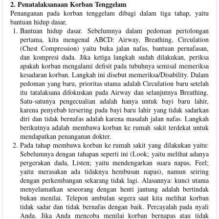
2. Penatalaksanaan Korban Tenggelam
Penanganan pada korban tenggelam dibagi dalam tiga tahap, yaitu
bantuan hidup dasar,
Bantuan hidup dasar. Sebelumnya dalam pedoman pertolongan
pertama, kita mengenal ABCD: Airway, Breathing, Circulation
(Chest Compression) yaitu buka jalan nafas, bantuan pernafasan,
dan kompresi dada. Jika ketiga langkah sudah dilakukan, periksa
apakah korban mengalami defisit pada tubuhnya semisal memeriksa
kesadaran korban. Langkah ini disebut memeriksa/Disability. Dalam
pedoman yang baru, prioritas utama adalah Circulation baru setelah
itu tatalaksana difokuskan pada Airway dan selanjutnya Breathing.
Satu-satunya pengecualian adalah hanya untuk bayi baru lahir,
karena penyebab tersering pada bayi baru lahir yang tidak sadarkan
diri dan tidak bernafas adalah karena masalah jalan nafas. Langkah
berikutnya adalah membawa korban ke rumah sakit terdekat untuk
mendapatkan penanganan dokter.
Pada tahap membawa korban ke rumah sakit yang dilakukan yaitu:
Sebelumnya dengan tahapan seperti ini (Look; yaitu melihat adanya
pergerakan dada, Listen; yaitu mendengarkan suara napas, Feel;
yaitu merasakan ada tidaknya hembusan napas), namun seiring
dengan perkembangan sekarang tidak lagi. Alasannya: kunci utama
menyelamatkan seseorang dengan henti jantung adalah bertindak
bukan menilai. Telepon ambulan segera saat kita melihat korban
tidak sadar dan tidak bernafas dengan baik. Percayalah pada nyali
Anda. Jika Anda mencoba menilai korban bernapas atau tidak