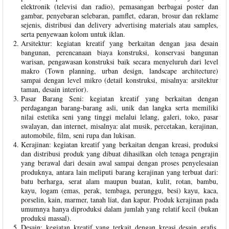
elektronik (televisi dan radio), pemasangan berbagai poster dan
gambar, penyebaran selebaran, pamflet, edaran, brosur dan reklame
sejenis, distribusi dan delivery advertising materials atau samples,
serta penyewaan kolom untuk iklan.
Arsitektur: kegiatan kreatif yang berkaitan dengan jasa desain
bangunan, perencanaan biaya konstruksi, konservasi bangunan
warisan, pengawasan konstruksi baik secara menyeluruh dari level
makro (Town planning, urban design, landscape architecture)
sampai dengan level mikro (detail konstruksi, misalnya: arsitektur
taman, desain interior).
Pasar Barang Seni: kegiatan kreatif yang berkaitan dengan
perdagangan barang-barang asli, unik dan langka serta memiliki
nilai estetika seni yang tinggi melalui lelang, galeri, toko, pasar
swalayan, dan internet, misalnya: alat musik, percetakan, kerajinan,
automobile, film, seni rupa dan lukisan.
Kerajinan: kegiatan kreatif yang berkaitan dengan kreasi, produksi
dan distribusi produk yang dibuat dihasilkan oleh tenaga pengrajin
yang berawal dari desain awal sampai dengan proses penyelesaian
produknya, antara lain meliputi barang kerajinan yang terbuat dari:
batu berharga, serat alam maupun buatan, kulit, rotan, bambu,
kayu, logam (emas, perak, tembaga, perunggu, besi) kayu, kaca,
porselin, kain, marmer, tanah liat, dan kapur. Produk kerajinan pada
umumnya hanya diproduksi dalam jumlah yang relatif kecil (bukan
produksi massal).
Desain: kegiatan kreatif yang terkait dengan kreasi desain grafis,