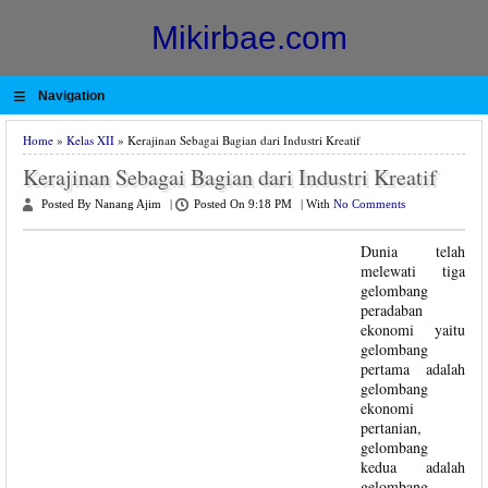
Mikirbae.com
≡
Navigation
Home
»
Kelas XII
» Kerajinan Sebagai Bagian dari Industri Kreatif
Kerajinan Sebagai Bagian dari Industri Kreatif
Posted By Nanang Ajim
|
Posted On 9:18 PM
|
With
No Comments
Dunia telah
melewati tiga
gelombang
peradaban
ekonomi yaitu
gelombang
pertama adalah
gelombang
ekonomi
pertanian,
gelombang
kedua adalah
gelombang