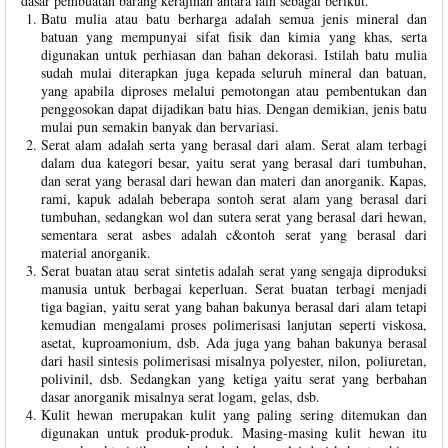
dasar pembuatan barang kerajinan antara lain sebagai berikut.
Batu mulia atau batu berharga adalah semua jenis mineral dan
batuan yang mempunyai sifat fisik dan kimia yang khas, serta
digunakan untuk perhiasan dan bahan dekorasi. Istilah batu mulia
sudah mulai diterapkan juga kepada seluruh mineral dan batuan,
yang apabila diproses melalui pemotongan atau pembentukan dan
penggosokan dapat dijadikan batu hias. Dengan demikian, jenis batu
mulai pun semakin banyak dan bervariasi.
Serat alam adalah serta yang berasal dari alam. Serat alam terbagi
dalam dua kategori besar, yaitu serat yang berasal dari tumbuhan,
dan serat yang berasal dari hewan dan materi dan anorganik. Kapas,
rami, kapuk adalah beberapa sontoh serat alam yang berasal dari
tumbuhan, sedangkan wol dan sutera serat yang berasal dari hewan,
sementara serat asbes adalah c&ontoh serat yang berasal dari
material anorganik.
Serat buatan atau serat sintetis adalah serat yang sengaja diproduksi
manusia untuk berbagai keperluan. Serat buatan terbagi menjadi
tiga bagian, yaitu serat yang bahan bakunya berasal dari alam tetapi
kemudian mengalami proses polimerisasi lanjutan seperti viskosa,
asetat, kuproamonium, dsb. Ada juga yang bahan bakunya berasal
dari hasil sintesis polimerisasi misalnya polyester, nilon, poliuretan,
polivinil, dsb. Sedangkan yang ketiga yaitu serat yang berbahan
dasar anorganik misalnya serat logam, gelas, dsb.
Kulit hewan merupakan kulit yang paling sering ditemukan dan
digunakan untuk produk-produk. Masing-masing kulit hewan itu