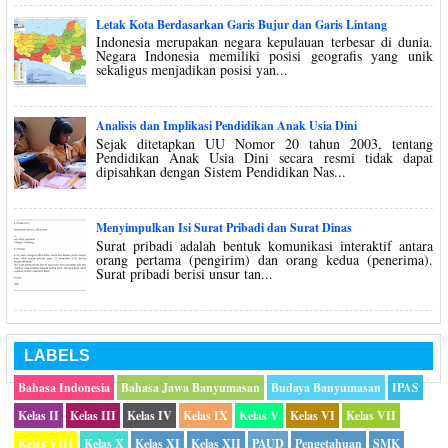
Letak Kota Berdasarkan Garis Bujur dan Garis Lintang
Indonesia merupakan negara kepulauan terbesar di dunia.
Negara Indonesia memiliki posisi geografis yang unik
sekaligus menjadikan posisi yan...
Analisis dan Implikasi Pendidikan Anak Usia Dini
Sejak ditetapkan UU Nomor 20 tahun 2003, tentang
Pendidikan Anak Usia Dini secara resmi tidak dapat
dipisahkan dengan Sistem Pendidikan Nas...
Menyimpulkan Isi Surat Pribadi dan Surat Dinas
Surat pribadi adalah bentuk komunikasi interaktif antara
orang pertama (pengirim) dan orang kedua (penerima).
Surat pribadi berisi unsur tan...
LABELS
Bahasa Indonesia
Bahasa Jawa Banyumasan
Budaya Banyumasan
IPAS
Kelas II
Kelas III
Kelas IV
Kelas IX
Kelas V
Kelas VI
Kelas VII
Kelas VIII
Kelas X
Kelas XI
Kelas XII
PAUD
Pengetahuan
SMK