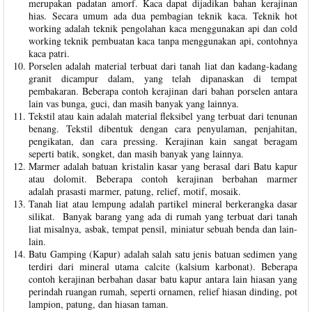
merupakan padatan amorf. Kaca dapat dijadikan bahan kerajinan
hias. Secara umum ada dua pembagian teknik kaca. Teknik hot
working adalah teknik pengolahan kaca menggunakan api dan cold
working teknik pembuatan kaca tanpa menggunakan api, contohnya
kaca patri.
Porselen adalah material terbuat dari tanah liat dan kadang-kadang
granit dicampur dalam, yang telah dipanaskan di tempat
pembakaran. Beberapa contoh kerajinan dari bahan porselen antara
lain vas bunga, guci, dan masih banyak yang lainnya.
Tekstil atau kain adalah material fleksibel yang terbuat dari tenunan
benang. Tekstil dibentuk dengan cara penyulaman, penjahitan,
pengikatan, dan cara pressing. Kerajinan kain sangat beragam
seperti batik, songket, dan masih banyak yang lainnya.
Marmer adalah batuan kristalin kasar yang berasal dari Batu kapur
atau dolomit. Beberapa contoh kerajinan berbahan marmer
adalah prasasti marmer, patung, relief, motif, mosaik.
Tanah liat atau lempung adalah partikel mineral berkerangka dasar
silikat. Banyak barang yang ada di rumah yang terbuat dari tanah
liat misalnya, asbak, tempat pensil, miniatur sebuah benda dan lain-
lain.
Batu Gamping (Kapur) adalah salah satu jenis batuan sedimen yang
terdiri dari mineral utama calcite (kalsium karbonat). Beberapa
contoh kerajinan berbahan dasar batu kapur antara lain hiasan yang
perindah ruangan rumah, seperti ornamen, relief hiasan dinding, pot
lampion, patung, dan hiasan taman.