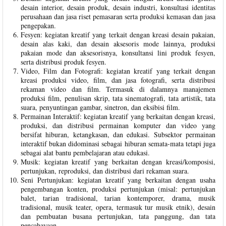
desain interior, desain produk, desain industri, konsultasi identitas
perusahaan dan jasa riset pemasaran serta produksi kemasan dan jasa
pengepakan.
Fesyen: kegiatan kreatif yang terkait dengan kreasi desain pakaian,
desain alas kaki, dan desain aksesoris mode lainnya, produksi
pakaian mode dan aksesorisnya, konsultansi lini produk fesyen,
serta distribusi produk fesyen.
Video, Film dan Fotografi: kegiatan kreatif yang terkait dengan
kreasi produksi video, film, dan jasa fotografi, serta distribusi
rekaman video dan film. Termasuk di dalamnya manajemen
produksi film, penulisan skrip, tata sinematografi, tata artistik, tata
suara, penyuntingan gambar, sinetron, dan eksibisi film.
Permainan Interaktif: kegiatan kreatif yang berkaitan dengan kreasi,
produksi, dan distribusi permainan komputer dan video yang
bersifat hiburan, ketangkasan, dan edukasi. Subsektor permainan
interaktif bukan didominasi sebagai hiburan semata-mata tetapi juga
sebagai alat bantu pembelajaran atau edukasi.
Musik: kegiatan kreatif yang berkaitan dengan kreasi/komposisi,
pertunjukan, reproduksi, dan distribusi dari rekaman suara.
Seni Pertunjukan: kegiatan kreatif yang berkaitan dengan usaha
pengembangan konten, produksi pertunjukan (misal: pertunjukan
balet, tarian tradisional, tarian kontemporer, drama, musik
tradisional, musik teater, opera, termasuk tur musik etnik), desain
dan pembuatan busana pertunjukan, tata panggung, dan tata
pencahayaan.