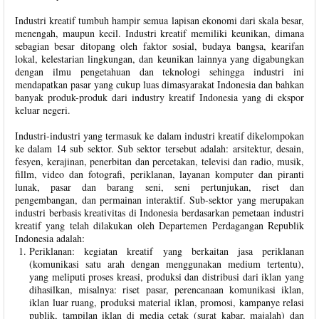
Industri kreatif tumbuh hampir semua lapisan ekonomi dari skala besar,
menengah, maupun kecil. Industri kreatif memiliki keunikan, dimana
sebagian besar ditopang oleh faktor sosial, budaya bangsa, kearifan
lokal, kelestarian lingkungan, dan keunikan lainnya yang digabungkan
dengan ilmu pengetahuan dan teknologi sehingga industri ini
mendapatkan pasar yang cukup luas dimasyarakat Indonesia dan bahkan
banyak produk-produk dari industry kreatif Indonesia yang di ekspor
keluar negeri.
Industri-industri yang termasuk ke dalam industri kreatif dikelompokan
ke dalam 14 sub sektor. Sub sektor tersebut adalah: arsitektur, desain,
fesyen, kerajinan, penerbitan dan percetakan, televisi dan radio, musik,
fillm, video dan fotografi, periklanan, layanan komputer dan piranti
lunak, pasar dan barang seni, seni pertunjukan, riset dan
pengembangan, dan permainan interaktif. Sub-sektor yang merupakan
industri berbasis kreativitas di Indonesia berdasarkan pemetaan industri
kreatif yang telah dilakukan oleh Departemen Perdagangan Republik
Indonesia adalah:
Periklanan: kegiatan kreatif yang berkaitan jasa periklanan
(komunikasi satu arah dengan menggunakan medium tertentu),
yang meliputi proses kreasi, produksi dan distribusi dari iklan yang
dihasilkan, misalnya: riset pasar, perencanaan komunikasi iklan,
iklan luar ruang, produksi material iklan, promosi, kampanye relasi
publik, tampilan iklan di media cetak (surat kabar, majalah) dan