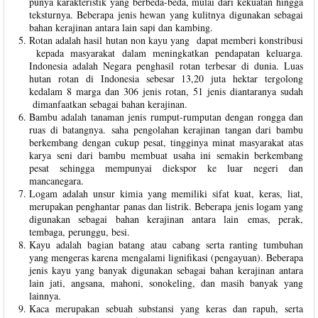
punya karakteristik yang berbeda-beda, mulai dari kekuatan hingga
teksturnya. Beberapa jenis hewan yang kulitnya digunakan sebagai
bahan kerajinan antara lain sapi dan kambing.
Rotan adalah hasil hutan non kayu yang dapat memberi konstribusi
kepada masyarakat dalam meningkatkan pendapatan keluarga.
Indonesia adalah Negara penghasil rotan terbesar di dunia. Luas
hutan rotan di Indonesia sebesar 13,20 juta hektar tergolong
kedalam 8 marga dan 306 jenis rotan, 51 jenis diantaranya sudah
dimanfaatkan sebagai bahan kerajinan.
Bambu adalah tanaman jenis rumput-rumputan dengan rongga dan
ruas di batangnya. saha pengolahan kerajinan tangan dari bambu
berkembang dengan cukup pesat, tingginya minat masyarakat atas
karya seni dari bambu membuat usaha ini semakin berkembang
pesat sehingga mempunyai diekspor ke luar negeri dan
mancanegara.
Logam adalah unsur kimia yang memiliki sifat kuat, keras, liat,
merupakan penghantar panas dan listrik. Beberapa jenis logam yang
digunakan sebagai bahan kerajinan antara lain emas, perak,
tembaga, perunggu, besi.
Kayu adalah bagian batang atau cabang serta ranting tumbuhan
yang mengeras karena mengalami lignifikasi (pengayuan). Beberapa
jenis kayu yang banyak digunakan sebagai bahan kerajinan antara
lain jati, angsana, mahoni, sonokeling, dan masih banyak yang
lainnya.
Kaca merupakan sebuah substansi yang keras dan rapuh, serta