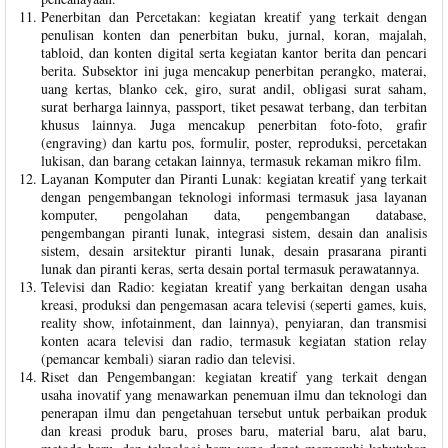
Penerbitan dan Percetakan: kegiatan kreatif yang terkait dengan
penulisan konten dan penerbitan buku, jurnal, koran, majalah,
tabloid, dan konten digital serta kegiatan kantor berita dan pencari
berita. Subsektor ini juga mencakup penerbitan perangko, materai,
uang kertas, blanko cek, giro, surat andil, obligasi surat saham,
surat berharga lainnya, passport, tiket pesawat terbang, dan terbitan
khusus lainnya. Juga mencakup penerbitan foto-foto, grafir
(engraving) dan kartu pos, formulir, poster, reproduksi, percetakan
lukisan, dan barang cetakan lainnya, termasuk rekaman mikro film.
Layanan Komputer dan Piranti Lunak: kegiatan kreatif yang terkait
dengan pengembangan teknologi informasi termasuk jasa layanan
komputer, pengolahan data, pengembangan database,
pengembangan piranti lunak, integrasi sistem, desain dan analisis
sistem, desain arsitektur piranti lunak, desain prasarana piranti
lunak dan piranti keras, serta desain portal termasuk perawatannya.
Televisi dan Radio: kegiatan kreatif yang berkaitan dengan usaha
kreasi, produksi dan pengemasan acara televisi (seperti games, kuis,
reality show, infotainment, dan lainnya), penyiaran, dan transmisi
konten acara televisi dan radio, termasuk kegiatan station relay
(pemancar kembali) siaran radio dan televisi.
Riset dan Pengembangan: kegiatan kreatif yang terkait dengan
usaha inovatif yang menawarkan penemuan ilmu dan teknologi dan
penerapan ilmu dan pengetahuan tersebut untuk perbaikan produk
dan kreasi produk baru, proses baru, material baru, alat baru,