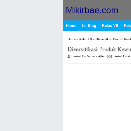
Mikirbae.com
Home
Isi Blog
Kelas VII
Kela
Home
»
Kelas XII
» Diversifikasi Produk Kew
Diversifikasi Produk Kewi
Posted By Nanang Ajim
|
Posted On 4