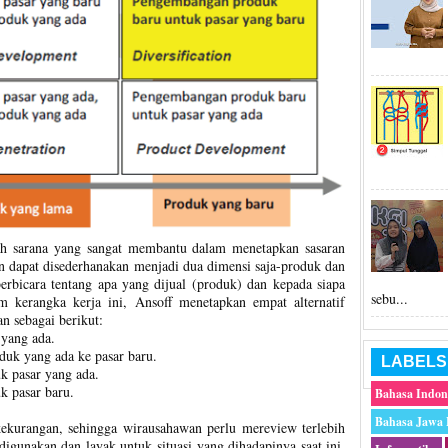
lah sarana yang sangat membantu dalam menetapkan sasaran
an dapat disederhanakan menjadi dua dimensi saja-produk dan
erbicara tentang apa yang dijual (produk) dan kepada siapa
sebu...
am kerangka kerja ini, Ansoff menetapkan empat alternatif
n sebagai berikut:
 yang ada.
uk yang ada ke pasar baru.
LABELS
k pasar yang ada.
 pasar baru.
Bahasa Indon
Bahasa Jawa
 kekurangan, sehingga wirausahawan perlu mereview terlebih
 digunakan dan layak untuk situasi yang dihadapinya saat ini.