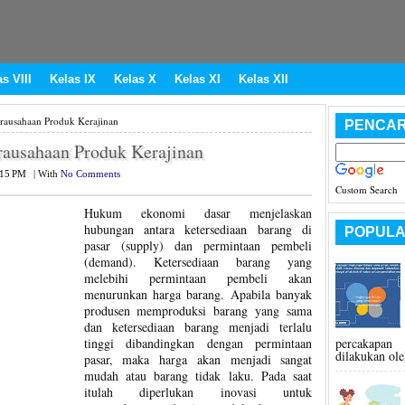
s VIII
Kelas IX
Kelas X
Kelas XI
Kelas XII
irausahaan Produk Kerajinan
PENCAR
rausahaan Produk Kerajinan
:15 PM
|
With
No Comments
Custom Search
Hukum ekonomi dasar menjelaskan
hubungan antara ketersediaan barang di
POPULA
pasar (supply) dan permintaan pembeli
(demand). Ketersediaan barang yang
melebihi permintaan pembeli akan
menurunkan harga barang. Apabila banyak
produsen memproduksi barang yang sama
dan ketersediaan barang menjadi terlalu
percakapan 
tinggi dibandingkan dengan permintaan
dilakukan ole
pasar, maka harga akan menjadi sangat
mudah atau barang tidak laku. Pada saat
itulah diperlukan inovasi untuk