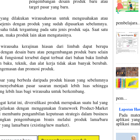
pengembangan desain produk baru atau
target pasar yang baru.
a yang dilakukan wirausahawan untuk mengusahakan atau
pembelajara..
ejenis dengan produk yang sudah dipasarkan sebelumnya.
saha tidak tergantung pada satu jenis produk saja. Saat satu
n, maka produk lain akan mengatasinya.
irausaha kerajinan hiasan dari limbah dapat berupa
dengan desain baru atau pengembangan produk baru selain
uk fungsional tersebut dapat terbuat dari bahan baku limbah
 baku, teknik, dan alat kerja tidak akan banyak berubah.
engemasan dan promosi produk.
asar yang berbeda daripada produk hiasan yang sebelumnya
menyebabkan pasar sasaran menjadi lebih luas sehingga
ng lebih luas bagi wirausaha untuk berkembang.
pem...
at ketat ini, diversifikasi produk merupakan suatu hal yang
a dijelaskan dengan menggunakan framework Product-Market
Laporan Has
ni membantu pengambilan keputusan strategis dalam business
Pada mater
ngkan pengembangan bisnis melalui produk lama/baru
aplikasi yan
aplikasi mand
r yang lama/baru (existing/new market).