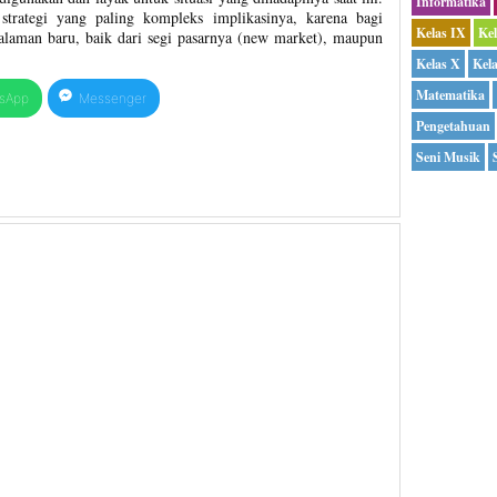
Informatika
h strategi yang paling kompleks implikasinya, karena bagi
Kelas IX
Ke
alaman baru, baik dari segi pasarnya (new market), maupun
Kelas X
Kel
Matematika
sApp
Messenger
Pengetahuan
Seni Musik