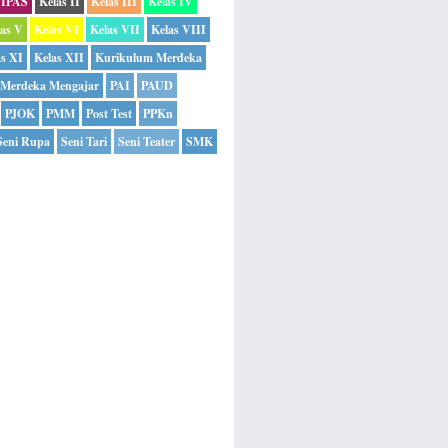
IPAS
Kelas II
Kelas III
Kelas IV
las V
Kelas VI
Kelas VII
Kelas VIII
as XI
Kelas XII
Kurikulum Merdeka
Merdeka Mengajar
PAI
PAUD
PJOK
PMM
Post Test
PPKn
Seni Rupa
Seni Tari
Seni Teater
SMK