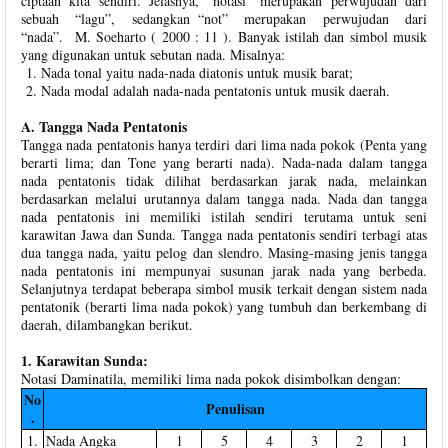
ciptaan kita sendiri. Jelasnya, “notasi” merupakan perwujudan dari
sebuah “lagu”, sedangkan “not” merupakan perwujudan dari
“nada”. M. Soeharto ( 2000 : 11 ). Banyak istilah dan simbol musik
yang digunakan untuk sebutan nada. Misalnya:
Nada tonal yaitu nada-nada diatonis untuk musik barat;
Nada modal adalah nada-nada pentatonis untuk musik daerah.
A. Tangga Nada Pentatonis
Tangga nada pentatonis hanya terdiri dari lima nada pokok (Penta yang
berarti lima; dan Tone yang berarti nada). Nada-nada dalam tangga
nada pentatonis tidak dilihat berdasarkan jarak nada, melainkan
berdasarkan melalui urutannya dalam tangga nada. Nada dan tangga
nada pentatonis ini memiliki istilah sendiri terutama untuk seni
karawitan Jawa dan Sunda. Tangga nada pentatonis sendiri terbagi atas
dua tangga nada, yaitu pelog dan slendro. Masing-masing jenis tangga
nada pentatonis ini mempunyai susunan jarak nada yang berbeda.
Selanjutnya terdapat beberapa simbol musik terkait dengan sistem nada
pentatonik (berarti lima nada pokok) yang tumbuh dan berkembang di
daerah, dilambangkan berikut.
1. Karawitan Sunda:
Notasi Daminatila, memiliki lima nada pokok disimbolkan dengan:
No
Penulisan
.
1.
Nada Angka
1
5
4
3
2
1