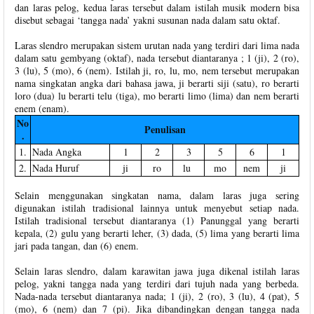
dan laras pelog, kedua laras tersebut dalam istilah musik modern bisa
disebut sebagai ‘tangga nada’ yakni susunan nada dalam satu oktaf.
Laras slendro merupakan sistem urutan nada yang terdiri dari lima nada
dalam satu gembyang (oktaf), nada tersebut diantaranya ; 1 (ji), 2 (ro),
3 (lu), 5 (mo), 6 (nem). Istilah ji, ro, lu, mo, nem tersebut merupakan
nama singkatan angka dari bahasa jawa, ji berarti siji (satu), ro berarti
loro (dua) lu berarti telu (tiga), mo berarti limo (lima) dan nem berarti
enem (enam).
No
Penulisan
.
1.
Nada Angka
1
2
3
5
6
1
2.
Nada Huruf
ji
ro
lu
mo
nem
ji
Selain menggunakan singkatan nama, dalam laras juga sering
digunakan istilah tradisional lainnya untuk menyebut setiap nada.
Istilah tradisional tersebut diantaranya (1) Panunggal yang berarti
kepala, (2) gulu yang berarti leher, (3) dada, (5) lima yang berarti lima
jari pada tangan, dan (6) enem.
Selain laras slendro, dalam karawitan jawa juga dikenal istilah laras
pelog, yakni tangga nada yang terdiri dari tujuh nada yang berbeda.
Nada-nada tersebut diantaranya nada; 1 (ji), 2 (ro), 3 (lu), 4 (pat), 5
(mo), 6 (nem) dan 7 (pi). Jika dibandingkan dengan tangga nada