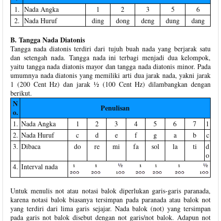
1.
Nada Angka
1
2
3
5
6
2.
Nada Huruf
ding
dong
deng
dung
dang
B. Tangga Nada Diatonis
Tangga nada diatonis terdiri dari tujuh buah nada yang berjarak satu
dan setengah nada. Tangga nada ini terbagi menjadi dua kelompok,
yaitu tangga nada diatonis mayor dan tangga nada diatonis minor. Pada
umumnya nada diatonis yang memiliki arti dua jarak nada, yakni jarak
1 (200 Cent Hz) dan jarak ½ (100 Cent Hz) dilambangkan dengan
berikut.
N
Penulisan
o.
1.
Nada Angka
1
2
3
4
5
6
7
1
2.
Nada Huruf
c
d
e
f
g
a
b
c
3.
Dibaca
do
re
mi
fa
sol
la
ti
d
o
4.
Interval nada
Untuk menulis not atau notasi balok diperlukan garis-garis paranada,
karena notasi balok biasanya tersimpan pada paranada atau balok not
yang terdiri dari lima garis sejajar. Nada balok (not) yang tersimpan
pada garis not balok disebut dengan not garis/not balok. Adapun not