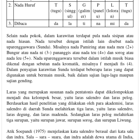
2.
Nada Huruf
T
S
G
P
L
T
(tugu)
(singg
(galim
(panel
(lolora
(tugu)
ul)
er)
u)
n)
3.
Dibaca
da
la
ti
na
mi
da
Selain nada pokok, dalam karawitan terdapat pula nada sisipan atau
nada hiasan. Nada tersebut dengan istilah lain disebut nada
uparenggaswara (Sunda). Misalnya nada Pamiring atau nada meu (2+)
Bungur atau nada ni (3-) pananggis atau nada teu (4+) dan sorog atau
nada leu (5+). Nada uparenggaswara tersebut dalam istilah musik biasa
dikenal dengan sebutan nada kromatik, misalnya f menjadi fis (4).
Dalam penyajian karawitan Sunda terdapat beberapa laras yang dapat
digunakan untuk bermain musik, baik dalam sajian lagu-lagu maupun
sajian gending.
Laras yang merupakan susunan nada pentatonis dapat dikelompokkan
menjadi dua kelompok besar, yaitu laras salendro dan laras pelog.
Berdasarkan hasil penelitian yang dilakukan oleh para akademisi, laras
salendro di daerah Sunda melahirkan tiga laras, yaitu laras salendro,
laras degung, dan laras madenda. Sedangkan laras pelog melahirkan
tiga surupan, yaitu surupan jawar, surupan sorog, dan surupan Liwung.
Atik Soepandi (1975) menjelaskan kata salendro berasal dari kata sala
dan indra. Sala – sara – suara, dan indra adalah dewa utama di India,