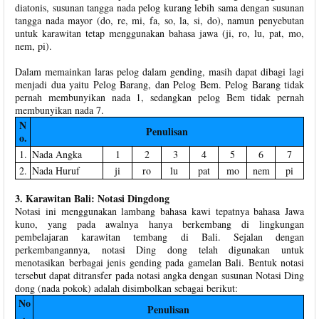
diatonis, susunan tangga nada pelog kurang lebih sama dengan susunan
tangga nada mayor (do, re, mi, fa, so, la, si, do), namun penyebutan
untuk karawitan tetap menggunakan bahasa jawa (ji, ro, lu, pat, mo,
nem, pi).
Dalam memainkan laras pelog dalam gending, masih dapat dibagi lagi
menjadi dua yaitu Pelog Barang, dan Pelog Bem. Pelog Barang tidak
pernah membunyikan nada 1, sedangkan pelog Bem tidak pernah
membunyikan nada 7.
N
Penulisan
o.
1.
Nada Angka
1
2
3
4
5
6
7
2.
Nada Huruf
ji
ro
lu
pat
mo
nem
pi
3. Karawitan Bali: Notasi Dingdong
Notasi ini menggunakan lambang bahasa kawi tepatnya bahasa Jawa
kuno, yang pada awalnya hanya berkembang di lingkungan
pembelajaran karawitan tembang di Bali. Sejalan dengan
perkembangannya, notasi Ding dong telah digunakan untuk
menotasikan berbagai jenis gending pada gamelan Bali. Bentuk notasi
tersebut dapat ditransfer pada notasi angka dengan susunan Notasi Ding
dong (nada pokok) adalah disimbolkan sebagai berikut:
No
Penulisan
.