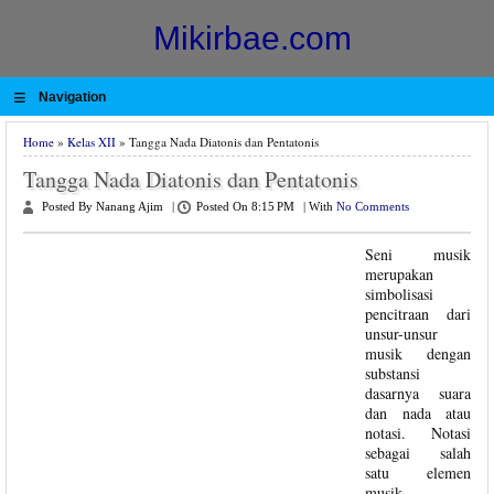
Mikirbae.com
≡
Navigation
Home
»
Kelas XII
» Tangga Nada Diatonis dan Pentatonis
Tangga Nada Diatonis dan Pentatonis
Posted By Nanang Ajim
|
Posted On 8:15 PM
|
With
No Comments
Seni musik
merupakan
simbolisasi
pencitraan dari
unsur-unsur
musik dengan
substansi
dasarnya suara
dan nada atau
notasi. Notasi
sebagai salah
satu elemen
musik