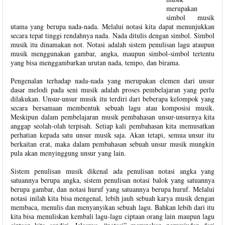
merupakan
simbol musik
utama yang berupa nada-nada. Melalui notasi kita dapat menunjukkan
secara tepat tinggi rendahnya nada. Nada ditulis dengan simbol. Simbol
musik itu dinamakan not. Notasi adalah sistem penulisan lagu ataupun
musik menggunakan gambar, angka, maupun simbol-simbol tertentu
yang bisa menggambarkan urutan nada, tempo, dan birama.
Pengenalan terhadap nada-nada yang merupakan elemen dari unsur
dasar melodi pada seni musik adalah proses pembelajaran yang perlu
dilakukan. Unsur-unsur musik itu terdiri dari beberapa kelompok yang
secara bersamaan membentuk sebuah lagu atau komposisi musik.
Meskipun dalam pembelajaran musik pembahasan unsur-unsurnya kita
anggap seolah-olah terpisah. Setiap kali pembahasan kita memusatkan
perhatian kepada satu unsur musik saja. Akan tetapi, semua unsur itu
berkaitan erat, maka dalam pembahasan sebuah unsur musik mungkin
pula akan menyinggung unsur yang lain.
Sistem penulisan musik dikenal ada penulisan notasi angka yang
satuannya berupa angka, sistem penulisan notasi balok yang satuannya
berupa gambar, dan notasi huruf yang satuannya berupa huruf. Melalui
notasi inilah kita bisa mengenal, lebih jauh sebuah karya musik dengan
membaca, menulis dan menyanyikan sebuah lagu. Bahkan lebih dari itu
kita bisa menuliskan kembali lagu-lagu ciptaan orang lain maupun lagu