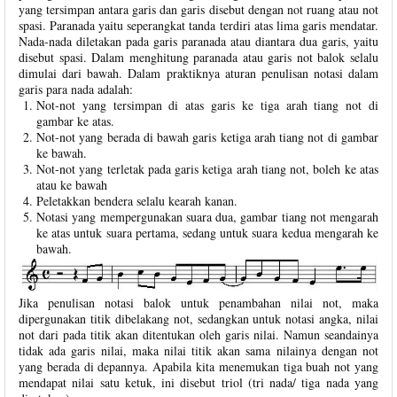
yang tersimpan antara garis dan garis disebut dengan not ruang atau not
spasi. Paranada yaitu seperangkat tanda terdiri atas lima garis mendatar.
Nada-nada diletakan pada garis paranada atau diantara dua garis, yaitu
disebut spasi. Dalam menghitung paranada atau garis not balok selalu
dimulai dari bawah. Dalam praktiknya aturan penulisan notasi dalam
garis para nada adalah:
Not-not yang tersimpan di atas garis ke tiga arah tiang not di
gambar ke atas.
Not-not yang berada di bawah garis ketiga arah tiang not di gambar
ke bawah.
Not-not yang terletak pada garis ketiga arah tiang not, boleh ke atas
atau ke bawah
Peletakkan bendera selalu kearah kanan.
Notasi yang mempergunakan suara dua, gambar tiang not mengarah
ke atas untuk suara pertama, sedang untuk suara kedua mengarah ke
bawah.
Jika penulisan notasi balok untuk penambahan nilai not, maka
dipergunakan titik dibelakang not, sedangkan untuk notasi angka, nilai
not dari pada titik akan ditentukan oleh garis nilai. Namun seandainya
tidak ada garis nilai, maka nilai titik akan sama nilainya dengan not
yang berada di depannya. Apabila kita menemukan tiga buah not yang
mendapat nilai satu ketuk, ini disebut triol (tri nada/ tiga nada yang