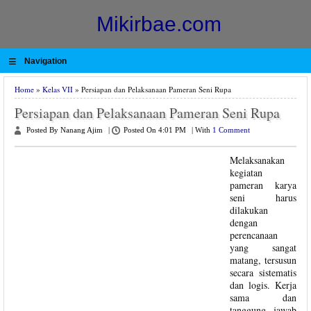
Mikirbae.com
≡
Navigation
Home
»
Kelas VII
» Persiapan dan Pelaksanaan Pameran Seni Rupa
Persiapan dan Pelaksanaan Pameran Seni Rupa
Posted By Nanang Ajim
|
Posted On 4:01 PM
|
With
1 Comment
Melaksanakan
kegiatan
pameran karya
seni harus
dilakukan
dengan
perencanaan
yang sangat
matang, tersusun
secara sistematis
dan logis. Kerja
sama dan
tanggung jawab