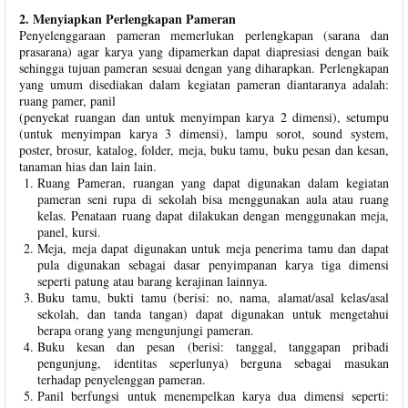
2. Menyiapkan Perlengkapan Pameran
Penyelenggaraan pameran memerlukan perlengkapan (sarana dan
prasarana) agar karya yang dipamerkan dapat diapresiasi dengan baik
sehingga tujuan pameran sesuai dengan yang diharapkan. Perlengkapan
yang umum disediakan dalam kegiatan pameran diantaranya adalah:
ruang pamer, panil
(penyekat ruangan dan untuk menyimpan karya 2 dimensi), setumpu
(untuk menyimpan karya 3 dimensi), lampu sorot, sound system,
poster, brosur, katalog, folder, meja, buku tamu, buku pesan dan kesan,
tanaman hias dan lain lain.
Ruang Pameran, ruangan yang dapat digunakan dalam kegiatan
pameran seni rupa di sekolah bisa menggunakan aula atau ruang
kelas. Penataan ruang dapat dilakukan dengan menggunakan meja,
panel, kursi.
Meja, meja dapat digunakan untuk meja penerima tamu dan dapat
pula digunakan sebagai dasar penyimpanan karya tiga dimensi
seperti patung atau barang kerajinan lainnya.
Buku tamu, bukti tamu (berisi: no, nama, alamat/asal kelas/asal
sekolah, dan tanda tangan) dapat digunakan untuk mengetahui
berapa orang yang mengunjungi pameran.
Buku kesan dan pesan (berisi: tanggal, tanggapan pribadi
pengunjung, identitas seperlunya) berguna sebagai masukan
terhadap penyelenggan pameran.
Panil berfungsi untuk menempelkan karya dua dimensi seperti: