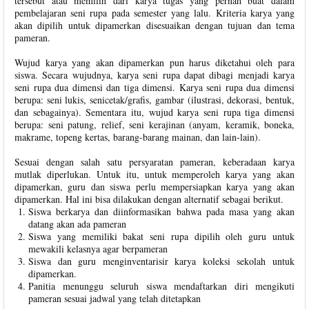
tersebut atau memilih dari karya tugas yang pernah buat dalam
pembelajaran seni rupa pada semester yang lalu. Kriteria karya yang
akan dipilih untuk dipamerkan disesuaikan dengan tujuan dan tema
pameran.
Wujud karya yang akan dipamerkan pun harus diketahui oleh para
siswa. Secara wujudnya, karya seni rupa dapat dibagi menjadi karya
seni rupa dua dimensi dan tiga dimensi. Karya seni rupa dua dimensi
berupa: seni lukis, senicetak/grafis, gambar (ilustrasi, dekorasi, bentuk,
dan sebagainya). Sementara itu, wujud karya seni rupa tiga dimensi
berupa: seni patung, relief, seni kerajinan (anyam, keramik, boneka,
makrame, topeng kertas, barang-barang mainan, dan lain-lain).
Sesuai dengan salah satu persyaratan pameran, keberadaan karya
mutlak diperlukan. Untuk itu, untuk memperoleh karya yang akan
dipamerkan, guru dan siswa perlu mempersiapkan karya yang akan
dipamerkan. Hal ini bisa dilakukan dengan alternatif sebagai berikut.
Siswa berkarya dan diinformasikan bahwa pada masa yang akan
datang akan ada pameran
Siswa yang memiliki bakat seni rupa dipilih oleh guru untuk
mewakili kelasnya agar berpameran
Siswa dan guru menginventarisir karya koleksi sekolah untuk
dipamerkan.
Panitia menunggu seluruh siswa mendaftarkan diri mengikuti
pameran sesuai jadwal yang telah ditetapkan