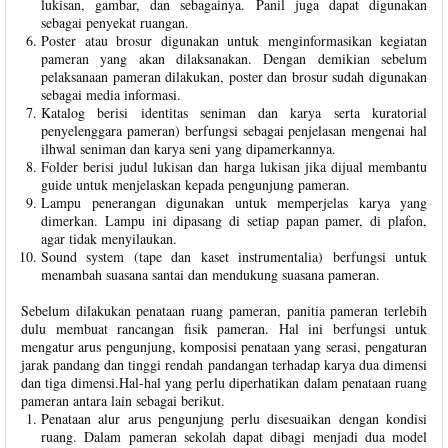
lukisan, gambar, dan sebagainya. Panil juga dapat digunakan
sebagai penyekat ruangan.
Poster atau brosur digunakan untuk menginformasikan kegiatan
pameran yang akan dilaksanakan. Dengan demikian sebelum
pelaksanaan pameran dilakukan, poster dan brosur sudah digunakan
sebagai media informasi.
Katalog berisi identitas seniman dan karya serta kuratorial
penyelenggara pameran) berfungsi sebagai penjelasan mengenai hal
ilhwal seniman dan karya seni yang dipamerkannya.
Folder berisi judul lukisan dan harga lukisan jika dijual membantu
guide untuk menjelaskan kepada pengunjung pameran.
Lampu penerangan digunakan untuk memperjelas karya yang
dimerkan. Lampu ini dipasang di setiap papan pamer, di plafon,
agar tidak menyilaukan.
Sound system (tape dan kaset instrumentalia) berfungsi untuk
menambah suasana santai dan mendukung suasana pameran.
Sebelum dilakukan penataan ruang pameran, panitia pameran terlebih
dulu membuat rancangan fisik pameran. Hal ini berfungsi untuk
mengatur arus pengunjung, komposisi penataan yang serasi, pengaturan
jarak pandang dan tinggi rendah pandangan terhadap karya dua dimensi
dan tiga dimensi.Hal-hal yang perlu diperhatikan dalam penataan ruang
pameran antara lain sebagai berikut.
Penataan alur arus pengunjung perlu disesuaikan dengan kondisi
ruang. Dalam pameran sekolah dapat dibagi menjadi dua model