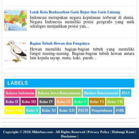
Letak Kota Berdasarkan Garis Bujur dan Garis Lintang
Indonesia merupakan negara kepulauan terbesar di dunia.
Negara Indonesia memiliki posisi geografis yang unik
sekaligus menjadikan posisi yan...
Bagian Tubuh Hewan dan Fungsinya
Hewan memiliki bagian-bagian tubuh yang memiliki
fungsi masing-masing. Bagian-bagian tubuh hewan antara
lain kepala sayap, mata, kaki, paruh...
LABELS
Bahasa Indonesia
Bahasa Jawa Banyumasan
Budaya Banyumasan
IPAS
Kelas II
Kelas III
Kelas IV
Kelas IX
Kelas V
Kelas VI
Kelas VII
Kelas VIII
Kelas X
Kelas XI
Kelas XII
PAUD
Pengetahuan
SMK
Copyright ©
2026|
Mikirbae.com
- All Rights Reserved |
Privacy Policy
|
Hubungi Kami
|
Disclaimer
|