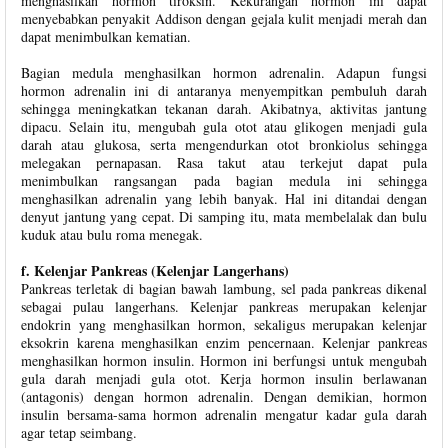
menghasilkan hormon tiroksin. Kekurangan hormon ini dapat
menyebabkan penyakit Addison dengan gejala kulit menjadi merah dan
dapat menimbulkan kematian.
Bagian medula menghasilkan hormon adrenalin. Adapun fungsi
hormon adrenalin ini di antaranya menyempitkan pembuluh darah
sehingga meningkatkan tekanan darah. Akibatnya, aktivitas jantung
dipacu. Selain itu, mengubah gula otot atau glikogen menjadi gula
darah atau glukosa, serta mengendurkan otot bronkiolus sehingga
melegakan pernapasan. Rasa takut atau terkejut dapat pula
menimbulkan rangsangan pada bagian medula ini sehingga
menghasilkan adrenalin yang lebih banyak. Hal ini ditandai dengan
denyut jantung yang cepat. Di samping itu, mata membelalak dan bulu
kuduk atau bulu roma menegak.
f. Kelenjar Pankreas (Kelenjar Langerhans)
Pankreas terletak di bagian bawah lambung, sel pada pankreas dikenal
sebagai pulau langerhans. Kelenjar pankreas merupakan kelenjar
endokrin yang menghasilkan hormon, sekaligus merupakan kelenjar
eksokrin karena menghasilkan enzim pencernaan. Kelenjar pankreas
menghasilkan hormon insulin. Hormon ini berfungsi untuk mengubah
gula darah menjadi gula otot. Kerja hormon insulin berlawanan
(antagonis) dengan hormon adrenalin. Dengan demikian, hormon
insulin bersama-sama hormon adrenalin mengatur kadar gula darah
agar tetap seimbang.