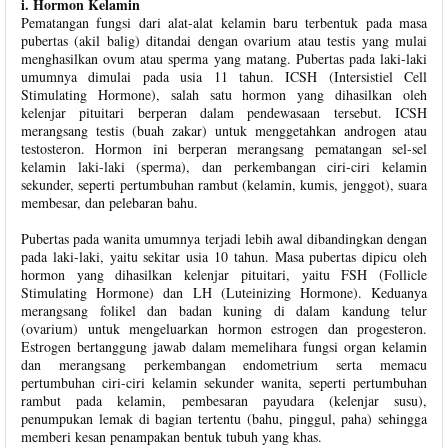
i. Hormon Kelamin
Pematangan fungsi dari alat-alat kelamin baru terbentuk pada masa
pubertas (akil balig) ditandai dengan ovarium atau testis yang mulai
menghasilkan ovum atau sperma yang matang. Pubertas pada laki-laki
umumnya dimulai pada usia 11 tahun. ICSH (Intersistiel Cell
Stimulating Hormone), salah satu hormon yang dihasilkan oleh
kelenjar pituitari berperan dalam pendewasaan tersebut. ICSH
merangsang testis (buah zakar) untuk menggetahkan androgen atau
testosteron. Hormon ini berperan merangsang pematangan sel-sel
kelamin laki-laki (sperma), dan perkembangan ciri-ciri kelamin
sekunder, seperti pertumbuhan rambut (kelamin, kumis, jenggot), suara
membesar, dan pelebaran bahu.
Pubertas pada wanita umumnya terjadi lebih awal dibandingkan dengan
pada laki-laki, yaitu sekitar usia 10 tahun. Masa pubertas dipicu oleh
hormon yang dihasilkan kelenjar pituitari, yaitu FSH (Follicle
Stimulating Hormone) dan LH (Luteinizing Hormone). Keduanya
merangsang folikel dan badan kuning di dalam kandung telur
(ovarium) untuk mengeluarkan hormon estrogen dan progesteron.
Estrogen bertanggung jawab dalam memelihara fungsi organ kelamin
dan merangsang perkembangan endometrium serta memacu
pertumbuhan ciri-ciri kelamin sekunder wanita, seperti pertumbuhan
rambut pada kelamin, pembesaran payudara (kelenjar susu),
penumpukan lemak di bagian tertentu (bahu, pinggul, paha) sehingga
memberi kesan penampakan bentuk tubuh yang khas.