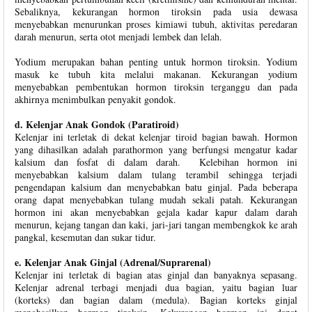
Sebaliknya, kekurangan hormon tiroksin pada usia dewasa
menyebabkan menurunkan proses kimiawi tubuh, aktivitas peredaran
darah menurun, serta otot menjadi lembek dan lelah.
Yodium merupakan bahan penting untuk hormon tiroksin. Yodium
masuk ke tubuh kita melalui makanan. Kekurangan yodium
menyebabkan pembentukan hormon tiroksin terganggu dan pada
akhirnya menimbulkan penyakit gondok.
d. Kelenjar Anak Gondok (Paratiroid)
Kelenjar ini terletak di dekat kelenjar tiroid bagian bawah. Hormon
yang dihasilkan adalah parathormon yang berfungsi mengatur kadar
kalsium dan fosfat di dalam darah. Kelebihan hormon ini
menyebabkan kalsium dalam tulang terambil sehingga terjadi
pengendapan kalsium dan menyebabkan batu ginjal. Pada beberapa
orang dapat menyebabkan tulang mudah sekali patah. Kekurangan
hormon ini akan menyebabkan gejala kadar kapur dalam darah
menurun, kejang tangan dan kaki, jari-jari tangan membengkok ke arah
pangkal, kesemutan dan sukar tidur.
e. Kelenjar Anak Ginjal (Adrenal/Suprarenal)
Kelenjar ini terletak di bagian atas ginjal dan banyaknya sepasang.
Kelenjar adrenal terbagi menjadi dua bagian, yaitu bagian luar
(korteks) dan bagian dalam (medula). Bagian korteks ginjal