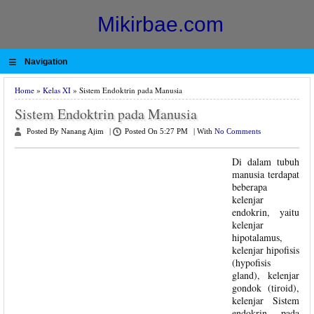
Mikirbae.com
≡
Navigation
Home
»
Kelas XI
» Sistem Endoktrin pada Manusia
Sistem Endoktrin pada Manusia
Posted By Nanang Ajim
|
Posted On 5:27 PM
|
With
No Comments
Di dalam tubuh
manusia terdapat
beberapa
kelenjar
endokrin, yaitu
kelenjar
hipotalamus,
kelenjar hipofisis
(hypofisis
gland), kelenjar
gondok (tiroid),
kelenjar Sistem
endokrin pada