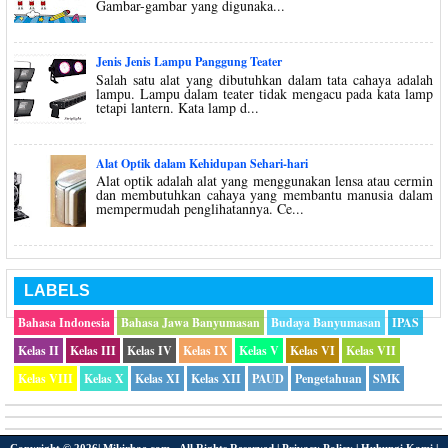
Gambar-gambar yang digunaka...
Jenis Jenis Lampu Panggung Teater
Salah satu alat yang dibutuhkan dalam tata cahaya adalah
lampu. Lampu dalam teater tidak mengacu pada kata lamp
tetapi lantern. Kata lamp d...
Alat Optik dalam Kehidupan Sehari-hari
Alat optik adalah alat yang menggunakan lensa atau cermin
dan membutuhkan cahaya yang membantu manusia dalam
mempermudah penglihatannya. Ce...
LABELS
Bahasa Indonesia
Bahasa Jawa Banyumasan
Budaya Banyumasan
IPAS
Kelas II
Kelas III
Kelas IV
Kelas IX
Kelas V
Kelas VI
Kelas VII
Kelas VIII
Kelas X
Kelas XI
Kelas XII
PAUD
Pengetahuan
SMK