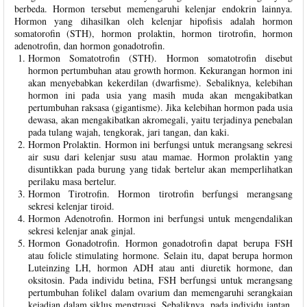
berbeda. Hormon tersebut memengaruhi kelenjar endokrin lainnya.
Hormon yang dihasilkan oleh kelenjar hipofisis adalah hormon
somatorofin (STH), hormon prolaktin, hormon tirotrofin, hormon
adenotrofin, dan hormon gonadotrofin.
Hormon Somatotrofin (STH).
Hormon somatotrofin disebut
hormon pertumbuhan atau growth hormon. Kekurangan hormon ini
akan menyebabkan kekerdilan (dwarfisme). Sebaliknya, kelebihan
hormon ini pada usia yang masih muda akan mengakibatkan
pertumbuhan raksasa (gigantisme). Jika kelebihan hormon pada usia
dewasa, akan mengakibatkan akromegali, yaitu terjadinya penebalan
pada tulang wajah, tengkorak, jari tangan, dan kaki.
Hormon Prolaktin. Hormon ini berfungsi untuk merangsang sekresi
air susu dari kelenjar susu atau mamae. Hormon prolaktin yang
disuntikkan pada burung yang tidak bertelur akan memperlihatkan
perilaku masa bertelur.
Hormon Tirotrofin. Hormon tirotrofin berfungsi merangsang
sekresi kelenjar tiroid.
Hormon Adenotrofin. Hormon ini berfungsi untuk mengendalikan
sekresi kelenjar anak ginjal.
Hormon Gonadotrofin. Hormon gonadotrofin dapat berupa FSH
atau folicle stimulating hormone. Selain itu, dapat berupa hormon
Luteinzing LH, hormon ADH atau anti diuretik hormone, dan
oksitosin. Pada individu betina, FSH berfungsi untuk merangsang
pertumbuhan folikel dalam ovarium dan memengaruhi serangkaian
kejadian dalam siklus menstruasi. Sebaliknya, pada individu jantan,