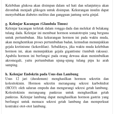
Kelebihan glukosa akan disimpan dalam sel hati dan selanjutnya akan
dirombak menjadi glikogen untuk disimpan. Kekurangan insulin dapat
menyebabkan diabetes melitus dan gangguan jantung serta ginjal.
g. Kelenjar Kacangan (Glandula Timus)
Kelenjar kacangan terletak dalam rongga dada dan melekat di belakang
tulang dada. Kelenjar ini membuat hormon somatotropin yang berguna
untuk pertumbuhan. Jika kekurangan hormon ini pada waktu muda,
akan menghentikan proses pertumbuhan badan, kemudian menunjukkan
gejala kretinisme (kekerdilan). Sebaliknya, jika waktu muda kelebihan
hormon ini, akan menunjukkan gejala gigantisme (tumbuh raksasa).
Apabila hormon ini berfungsi pada orang dewasa akan menimbulkan
akromegali, yaitu pertumbuhan ujung-ujung tulang pipa ke arah
samping.
h. Kelenjar Endokrin pada Usus dan Lambung
Usus 12 jari (duodenum) menghasilkan hormon sekretin dan
kolesitokinin. Hormon sekretin merangsang sekresi karbohidrat
(HCO3) oleh saluran empedu dan mengurangi sekresi getah lambung.
Kolesitokinin merangsang pankreas untuk menghasilkan getah
pankreas. Kelenjar lambung dapat menghasilkan hormon gastrin yang
berfungsi untuk memacu sekresi getah lambung dan memperkuat
kontraksi otot-otot lambung.