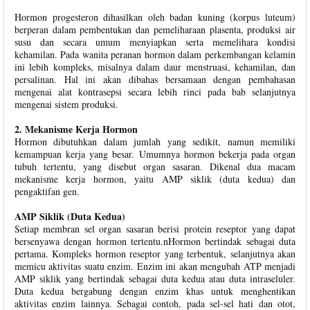
Hormon progesteron dihasilkan oleh badan kuning (korpus luteum)
berperan dalam pembentukan dan pemeliharaan plasenta, produksi air
susu dan secara umum menyiapkan serta memelihara kondisi
kehamilan. Pada wanita peranan hormon dalam perkembangan kelamin
ini lebih kompleks, misalnya dalam daur menstruasi, kehamilan, dan
persalinan. Hal ini akan dibahas bersamaan dengan pembahasan
mengenai alat kontrasepsi secara lebih rinci pada bab selanjutnya
mengenai sistem produksi.
2. Mekanisme Kerja Hormon
Hormon dibutuhkan dalam jumlah yang sedikit, namun memiliki
kemampuan kerja yang besar. Umumnya hormon bekerja pada organ
tubuh tertentu, yang disebut organ sasaran. Dikenal dua macam
mekanisme kerja hormon, yaitu AMP siklik (duta kedua) dan
pengaktifan gen.
AMP Siklik (Duta Kedua)
Setiap membran sel organ sasaran berisi protein reseptor yang dapat
bersenyawa dengan hormon tertentu.nHormon bertindak sebagai duta
pertama. Kompleks hormon reseptor yang terbentuk, selanjutnya akan
memicu aktivitas suatu enzim. Enzim ini akan mengubah ATP menjadi
AMP siklik yang bertindak sebagai duta kedua atau duta intraseluler.
Duta kedua bergabung dengan enzim khas untuk menghentikan
aktivitas enzim lainnya. Sebagai contoh, pada sel-sel hati dan otot,