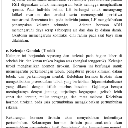
FSH digunakan untuk memengaruhi testis sehingga menghasilkan
sperma. Pada individu betina, LH berfungsi untuk merangsang
folikel ovarium dan ovulasi serta memengaruhi peristiwa
menstruasi. Sementara itu, pada individu jantan, LH mengakibatkan
penampakan kelamin sekunder . Adapun hormon ADH
memengaruhi daya serap (absorpsi) air dari dan ke dalam darah.
Oksitosin memengaruhi kontraksi dini rahim pada saat bayi akan
dilahirkan.
c. Kelenjar Gondok (Tiroid)
Kelenjar ini berjumlah sepasang dan terletak pada bagian leher di
sebelah kiri dan kanan trakea bagian atas (pangkal tenggorok). Kelenjar
tiroid menghasilkan hormon tiroksin. Hormon ini berfungsi untuk
memengaruhi perkembangan tubuh, pengaturan proses kimiawi dalam
tubuh, dan perkembangan mental. Kelebihan hormon tiroksin akan
mengakibatkan proses dalam tubuh yang berlebihan (hipermetabolisme)
yang dikenal dengan istilah morbus basedon. Gejalanya berupa
meningkatnya denyut jantung, terjadinya kegugupan, gelisah lebih
cepat dan teratur, mulut ternganga, dan mata melotot. Kelebihan
hormon tiroksin pada usia pertumbuhan mengakibatkan pertumbuhan
raksasa.
Kekurangan hormon tiroksin akan menyebabkan terhentinya
pertumbuhan. Kekurangan hormon tiroksin pada anak-anak akan
menyebabkan pertumbuhan kecil (kretinisme) dan kemunduran mental.