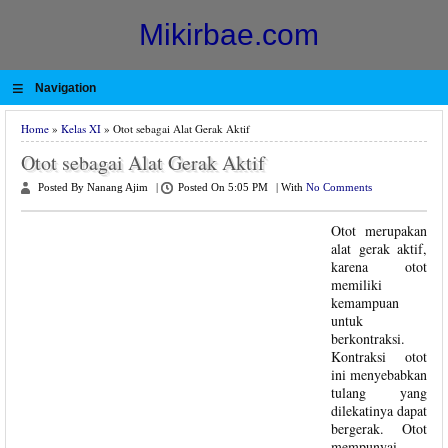
Mikirbae.com
≡
Navigation
Home
»
Kelas XI
» Otot sebagai Alat Gerak Aktif
Otot sebagai Alat Gerak Aktif
Posted By Nanang Ajim
|
Posted On 5:05 PM
|
With
No Comments
Otot merupakan
alat gerak aktif,
karena otot
memiliki
kemampuan
untuk
berkontraksi.
Kontraksi otot
ini menyebabkan
tulang yang
dilekatinya dapat
bergerak. Otot
mempunyai