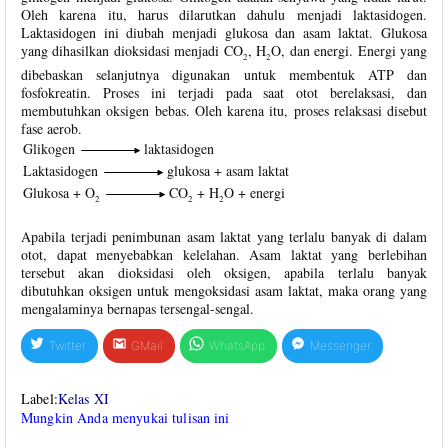
Oleh karena itu, harus dilarutkan dahulu menjadi laktasidogen.
Laktasidogen ini diubah menjadi glukosa dan asam laktat. Glukosa
yang dihasilkan dioksidasi menjadi CO
, H
O, dan energi. Energi yang
2
2
dibebaskan selanjutnya digunakan untuk membentuk ATP dan
fosfokreatin. Proses ini terjadi pada saat otot berelaksasi, dan
membutuhkan oksigen bebas. Oleh karena itu, proses relaksasi disebut
fase aerob.
Glikogen
laktasidogen
Laktasidogen
glukosa + asam laktat
Glukosa + O
CO
+ H
O + energi
2
2
2
Apabila terjadi penimbunan asam laktat yang terlalu banyak di dalam
otot, dapat menyebabkan kelelahan. Asam laktat yang berlebihan
tersebut akan dioksidasi oleh oksigen, apabila terlalu banyak
dibutuhkan oksigen untuk mengoksidasi asam laktat, maka orang yang
mengalaminya bernapas tersengal-sengal.
Twitter
GMail
WhatsApp
Messenger
Label:
Kelas XI
Mungkin Anda menyukai tulisan ini