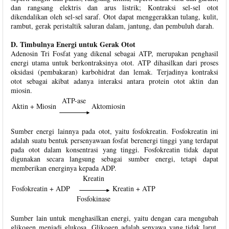
dan rangsang elektris dan arus listrik; Kontraksi sel-sel otot
dikendalikan oleh sel-sel saraf. Otot dapat menggerakkan tulang, kulit,
rambut, gerak peristaltik saluran dalam, jantung, dan pembuluh darah.
D. Timbulnya Energi untuk Gerak Otot
Adenosin Tri Fosfat yang dikenal sebagai ATP, merupakan penghasil
energi utama untuk berkontraksinya otot. ATP dihasilkan dari proses
oksidasi (pembakaran) karbohidrat dan lemak. Terjadinya kontraksi
otot sebagai akibat adanya interaksi antara protein otot aktin dan
miosin.
ATP-ase
Aktin + Miosin
Aktomiosin
Sumber energi lainnya pada otot, yaitu fosfokreatin. Fosfokreatin ini
adalah suatu bentuk persenyawaan fosfat berenergi tinggi yang terdapat
pada otot dalam konsentrasi yang tinggi. Fosfokreatin tidak dapat
digunakan secara langsung sebagai sumber energi, tetapi dapat
memberikan energinya kepada ADP.
Kreatin
Fosfokreatin + ADP
Kreatin + ATP
Fosfokinase
Sumber lain untuk menghasilkan energi, yaitu dengan cara mengubah
glikogen menjadi glukosa. Glikogen adalah senyawa yang tidak larut.