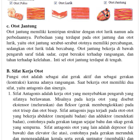
c. Otot Jantung
Otot jantung memiliki kemiripan struktur dengan otot lurik namun ada
perbedaannya. Perbedaan yang terdapat pada otot jantung dan otot
lurik, yaitu otot jantung serabut-serabut ototnya memiliki percabangan,
sedangkan otot lurik tidak bercabang. Otot jantung bekerja di bawah
pengaruh saraf tidak sadar, cepat bereaksi terhadap rangsangan, dan
tahan terhadap kelelahan.. Inti sel otot jantung terdapat di tengah.
B. Sifat Kerja Otot
Fungsi otot adalah sebagai alat gerak aktif dan sebagai gerakan
(kontraksi) karena adanya rangsangan. Saat bekerja otot memiliki dua
sifat, yaitu antagonis dan sinergis.
Sifat Antagonis adalah kerja otot yang menyebabkan pengaruh yang
sifatnya berlawanan. Misalnya pada kerja otot yang disebut
ekstensor (meluruskan) dan fleksor (gerak membengkokkan) pada
otot trisep dan otot bisep. Sifat antagonis juga terjadi pada otot-otot
yang bekerja abduktor (menjauhi badan) dan adduktor (mendekati
badan), contohnya pada gerakan tangan sejajar bahu dan sikap gerak
yang sempurna. Sifat antagonis otot yang lain adalah depresor (ke
bawah) dan elevator (ke atas), contohnya pada gerakan merunduk
dan menengadahkan kepala serta gerak supinator (membalik) dan