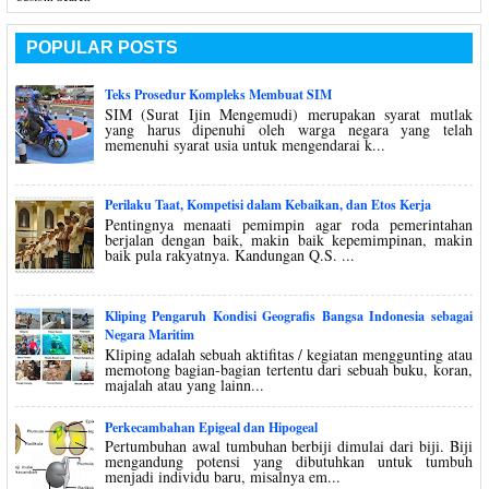
POPULAR POSTS
Teks Prosedur Kompleks Membuat SIM
SIM (Surat Ijin Mengemudi) merupakan syarat mutlak
yang harus dipenuhi oleh warga negara yang telah
memenuhi syarat usia untuk mengendarai k...
Perilaku Taat, Kompetisi dalam Kebaikan, dan Etos Kerja
Pentingnya menaati pemimpin agar roda pemerintahan
berjalan dengan baik, makin baik kepemimpinan, makin
baik pula rakyatnya. Kandungan Q.S. ...
Kliping Pengaruh Kondisi Geografis Bangsa Indonesia sebagai
Negara Maritim
Kliping adalah sebuah aktifitas / kegiatan menggunting atau
memotong bagian-bagian tertentu dari sebuah buku, koran,
majalah atau yang lainn...
Perkecambahan Epigeal dan Hipogeal
Pertumbuhan awal tumbuhan berbiji dimulai dari biji. Biji
mengandung potensi yang dibutuhkan untuk tumbuh
menjadi individu baru, misalnya em...