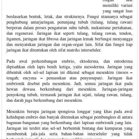
memiliki variasi
yang sangat luas
berdasarkan bentuk, letak, dan strukturnya. Fungsi utamanya sebagai
penghubung antarjaringan, penunjang tubuh (tulang, tulang rawan)
berperan dalam proses pengaturan suhu tubuh, mekanisme pertahanan,
dan regenerasi. Jaringan ikat seperti tulang, tulang rawan, tendon,
ligamen, jaringan ikat fibrosa dan jaringan lemak berfungsi menyangga
dan menyatukan jaringan dan organ-organ lain. Sifat dan fungsi tiap
jaringan ikat ditentukan oleh sifat matriks interseluler.
Pada awal perkembangan embrio, ektoderma, dan entoderma
dipisahkan oleh lapis benih ketiga, yaitu mesoderma. Jaringan yang
dibentuk oleh sel-sel lapisan ini dikenal sebagai mesenkim (mesos =
tengah; encyma = pemasukan atau penyusupan). Jaringan ikat
embrionik disebut pula mesenkim. Jadi, semua jaringan ikat pada
hewan dewasa berkembang dari mesenkim. Jaringan-jaringan
penyokong tubuh, termasuk jaringan ikat sejati, tulang rawan, tulang,
dan darah juga berkembang dari mesenkim.
Mesenkim berupa jaringan spongiosa longgar yang khas pada awal
kehidupan embrio dan banyak ditemukan sebagai pembungkus di antara
bagunan-bangunan yang berkembang dari lapisan embrionik yang lain.
Jaringan ini terdiri atas sel-sel berbentuk bintang dan kumparan yang
membentuk jala-jala serta bahan-bahan interseluler yang tidak