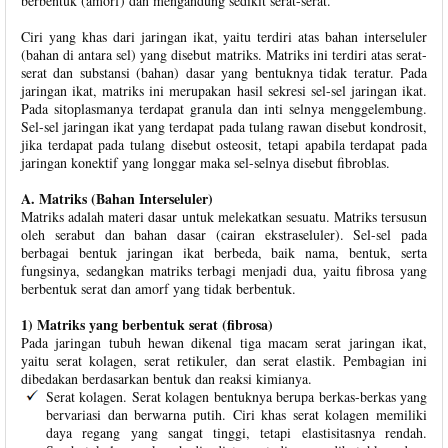
berbentuk (amorf) dan mengandung sedikit serat-serat.
Ciri yang khas dari jaringan ikat, yaitu terdiri atas bahan interseluler
(bahan di antara sel) yang disebut matriks. Matriks ini terdiri atas serat-
serat dan substansi (bahan) dasar yang bentuknya tidak teratur. Pada
jaringan ikat, matriks ini merupakan hasil sekresi sel-sel jaringan ikat.
Pada sitoplasmanya terdapat granula dan inti selnya menggelembung.
Sel-sel jaringan ikat yang terdapat pada tulang rawan disebut kondrosit,
jika terdapat pada tulang disebut osteosit, tetapi apabila terdapat pada
jaringan konektif yang longgar maka sel-selnya disebut fibroblas.
A. Matriks (Bahan Interseluler)
Matriks adalah materi dasar untuk melekatkan sesuatu. Matriks tersusun
oleh serabut dan bahan dasar (cairan ekstraseluler). Sel-sel pada
berbagai bentuk jaringan ikat berbeda, baik nama, bentuk, serta
fungsinya, sedangkan matriks terbagi menjadi dua, yaitu fibrosa yang
berbentuk serat dan amorf yang tidak berbentuk.
1) Matriks yang berbentuk serat (fibrosa)
Pada jaringan tubuh hewan dikenal tiga macam serat jaringan ikat,
yaitu serat kolagen, serat retikuler, dan serat elastik. Pembagian ini
dibedakan berdasarkan bentuk dan reaksi kimianya.
Serat kolagen. Serat kolagen bentuknya berupa berkas-berkas yang
bervariasi dan berwarna putih. Ciri khas serat kolagen memiliki
daya regang yang sangat tinggi, tetapi elastisitasnya rendah.