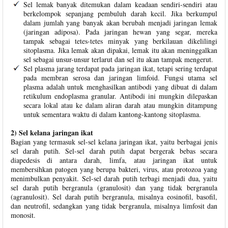
Sel lemak banyak ditemukan dalam keadaan sendiri-sendiri atau
berkelompok sepanjang pembuluh darah kecil. Jika berkumpul
dalam jumlah yang banyak akan berubah menjadi jaringan lemak
(jaringan adiposa). Pada jaringan hewan yang segar, mereka
tampak sebagai tetes-tetes minyak yang berkilauan dikelilingi
sitoplasma. Jika lemak akan dipakai, lemak itu akan meninggalkan
sel sebagai unsur-unsur terlarut dan sel itu akan tampak mengerut.
Sel plasma jarang terdapat pada jaringan ikat, tetapi sering terdapat
pada membran serosa dan jaringan limfoid. Fungsi utama sel
plasma adalah untuk menghasilkan antibodi yang dibuat di dalam
retikulum endoplasma granular. Antibodi ini mungkin dilepaskan
secara lokal atau ke dalam aliran darah atau mungkin ditampung
untuk sementara waktu di dalam kantong-kantong sitoplasma.
2) Sel kelana jaringan ikat
Bagian yang termasuk sel-sel kelana jaringan ikat, yaitu berbagai jenis
sel darah putih. Sel-sel darah putih dapat bergerak bebas secara
diapedesis di antara darah, limfa, atau jaringan ikat untuk
membersihkan patogen yang berupa bakteri, virus, atau protozoa yang
menimbulkan penyakit. Sel-sel darah putih terbagi menjadi dua, yaitu
sel darah putih bergranula (granulosit) dan yang tidak bergranula
(agranulosit). Sel darah putih bergranula, misalnya eosinofil, basofil,
dan neutrofil, sedangkan yang tidak bergranula, misalnya limfosit dan
monosit.