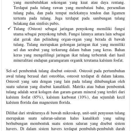
yang membutuhkan sokongan yang kuat atau daya rentang.
Terdapat pada tulang rawan yang membatasi bahu, persendian
tulang paha, dan pada tempat melekatnya tendon dan ligamen
tertentu pada tulang. Juga terdapat pada sambungan tulang
belakang dan simfisis pubis.
Tulang (Osteon) sebagai jaringan penyokong memiliki fungsi
utama sebagai penyokong tubuh. Fungsi lainnya antara lain sebagai
alat gerak dan pelindung organ-organ yang berada di bawah
tulang. Tulang merupakan golongan jaringan ikat yang memiliki
sel dan serabut yang terkurung dalam bahan yang keras. Bahan
keras yang mengelilingi jaringan ikat tulang terbentuk dari hasil
mineralitasi endapan garamgaram organik terutama kalsium fosfat.
Sel-sel pembentuk tulang disebut osteosit. Osteosit pada pertumbuhan
awal tulang berasal dari osteoblas, osteosit terdapat di dalam lakuna.
Osteosit yang satu dengan yang lain pada tulang dihubungkan oleh
suatu saluran yang disebut kanalikuli. Matriks atau bahan pembentuk
tulang adalah serat kolagen dan garam-garam mineral yang terdiri dari
kalsium fosfat (85%), kalsium karbonat (10%), dan sejumlah kecil
kalsium florida dan magnesium florida.
Dilihat dari strukturnya di bawah mikroskop, unit-unit penyusun tulang
merupakan suatu saluran-saluran halus kanalikuli yang saling
berhubungan membentuk suatu sistem saluran yang disebut sistem
havers. Di dalam sistem havers terdapat pembuluh-pembuluh darah