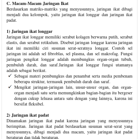
C. Macam-Macam Jaringan Ikat
Berdasarkan matriks-matriks yang menyusunnya, jaringan ikat dibagi
menjadi dua kelompok, yaitu jaringan ikat longgar dan jaringan ikat
padat.
1) Jaringan ikat longgar
Jaringan ikat longgar memiliki serabut kolagen berwarna putih, serabut
elastis, dan serabut retikulum. Disebut jaringan longgar karena jaringan
ikat ini memiliki ciri susunan serat-seratnya longgar. Contoh sel
jaringan ini adalah sel fibroblas, sel plasma, dan sel makrofag. Fungsi
jaringan pengikat longgar adalah membungkus organ-organ tubuh,
pembuluh darah, dan saraf.Jaringan ikat longgar fungsi utamanya
adalah sebagai berikut.
Sebagai materi pembungkus dan penambat serta media pembenam
beberapa struktur, termasuk pembuluh darah dan saraf.
Mengikat jaringan-jaringan lain, unsur-unsur organ, dan organ-
organ menjadi satu serta memungkinkan bagian-bagian itu bergeser
dengan cukup leluasa antara satu dengan yang lainnya, karena ini
bersifat fleksibel.
2) Jaringan ikat padat
Dinamakan jaringan ikat padat karena jaringan yang menyusunnya
berimpitan. Jaringan ikat padat berdasarkan susunan serat-serat yang
menyusunnya, dibagi menjadi dua macam, yaitu jaringan ikat padat
beraturan dan tidak beraturan.