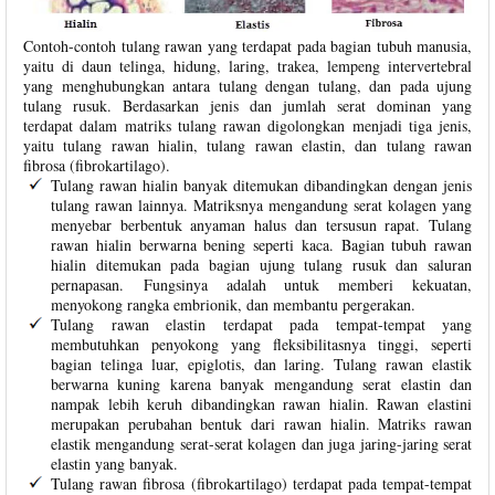
Contoh-contoh tulang rawan yang terdapat pada bagian tubuh manusia,
yaitu di daun telinga, hidung, laring, trakea, lempeng intervertebral
yang menghubungkan antara tulang dengan tulang, dan pada ujung
tulang rusuk. Berdasarkan jenis dan jumlah serat dominan yang
terdapat dalam matriks tulang rawan digolongkan menjadi tiga jenis,
yaitu tulang rawan hialin, tulang rawan elastin, dan tulang rawan
fibrosa (fibrokartilago).
Tulang rawan hialin banyak ditemukan dibandingkan dengan jenis
tulang rawan lainnya. Matriksnya mengandung serat kolagen yang
menyebar berbentuk anyaman halus dan tersusun rapat. Tulang
rawan hialin berwarna bening seperti kaca. Bagian tubuh rawan
hialin ditemukan pada bagian ujung tulang rusuk dan saluran
pernapasan. Fungsinya adalah untuk memberi kekuatan,
menyokong rangka embrionik, dan membantu pergerakan.
Tulang rawan elastin terdapat pada tempat-tempat yang
membutuhkan penyokong yang fleksibilitasnya tinggi, seperti
bagian telinga luar, epiglotis, dan laring. Tulang rawan elastik
berwarna kuning karena banyak mengandung serat elastin dan
nampak lebih keruh dibandingkan rawan hialin. Rawan elastini
merupakan perubahan bentuk dari rawan hialin. Matriks rawan
elastik mengandung serat-serat kolagen dan juga jaring-jaring serat
elastin yang banyak.
Tulang rawan fibrosa (fibrokartilago) terdapat pada tempat-tempat