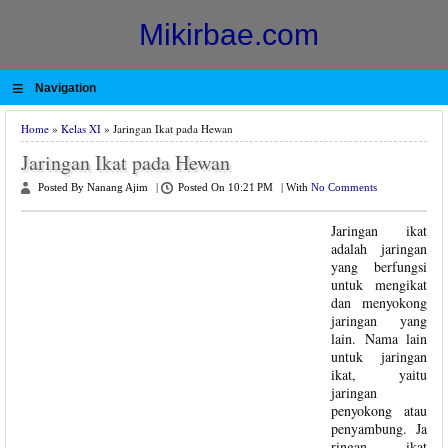
Mikirbae.com
≡
Navigation
Home
»
Kelas XI
» Jaringan Ikat pada Hewan
Jaringan Ikat pada Hewan
Posted By Nanang Ajim
|
Posted On 10:21 PM
|
With
No Comments
Jaringan ikat
adalah jaringan
yang berfungsi
untuk mengikat
dan menyokong
jaringan yang
lain. Nama lain
untuk jaringan
ikat, yaitu
jaringan
penyokong atau
penyambung. Ja
ringan ikat