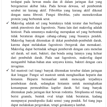
terdapat pada hewan muda dan di dalam jaringan ikat yang
beregenerasi akibat luka. Pada hewan dewasa, sel pembentuk
serabut ini kurang aktif. Fibroblas yang kurang aktif dikenal
dengan nama fibrosit. Fungsi fibroblas, yaitu mensekresikan
protein yang berbentuk serat.
Makrofag adalah sel yang bentuknya tidak teratur dan berfungsi
untuk pinositosis dan fagositosis. Nama lain dari makrofag adalah
histiosit. Pada umumnya makrofag merupakan sel yang berbentuk
tidak beraturan dengan cabang-cabang yang biasanya pendek.
Makrofag banyak ditemukan di dekat pembuluh-pembuluh darah,
karena dapat melakukan fagositosis (bergerak dan memakan).
Makrofag dapat bertindak sebagai pembersih dengan cara menelan
sel darah, sel mati, bakteri, dan benda asing lainnya yang keluar
dari pembuluh darah. Pada saat fagositosis, makrofag dapat
mengambil bahan-bahan atau senyawa kimia, bakteri dengan cara
invaginas.
Sel mastosit (sel tiang) banyak ditemukan tersebar dalam jaringan
ikat longgar. Fungsi sel mastosit untuk menghasilkan heparin dan
histamin. Heparin bermanfaat untuk mencegah terjadinya
pembekuan darah, sedangkan histamin untuk meningkatkan
kemampuan permeabilitas kapiler darah. Sel tiang banyak
ditemukan pada jaringan ikat hewan rodentia. Sitoplasma sel tiang
berisi granula, bentuk oval tetapi tidak beraturan, kadang
mempunyai pseudopodia (kaki semu) yang pendek. Sel tiang juga
dapat melakukan pergerakan, tetapi gerakannya lambat.