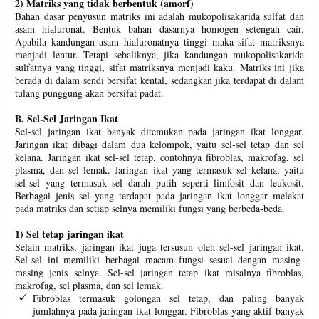
2) Matriks yang tidak berbentuk (amorf)
Bahan dasar penyusun matriks ini adalah mukopolisakarida sulfat dan
asam hialuronat. Bentuk bahan dasarnya homogen setengah cair.
Apabila kandungan asam hialuronatnya tinggi maka sifat matriksnya
menjadi lentur. Tetapi sebaliknya, jika kandungan mukopolisakarida
sulfatnya yang tinggi, sifat matriksnya menjadi kaku. Matriks ini jika
berada di dalam sendi bersifat kental, sedangkan jika terdapat di dalam
tulang punggung akan bersifat padat.
B. Sel-Sel Jaringan Ikat
Sel-sel jaringan ikat banyak ditemukan pada jaringan ikat longgar.
Jaringan ikat dibagi dalam dua kelompok, yaitu sel-sel tetap dan sel
kelana. Jaringan ikat sel-sel tetap, contohnya fibroblas, makrofag, sel
plasma, dan sel lemak. Jaringan ikat yang termasuk sel kelana, yaitu
sel-sel yang termasuk sel darah putih seperti limfosit dan leukosit.
Berbagai jenis sel yang terdapat pada jaringan ikat longgar melekat
pada matriks dan setiap selnya memiliki fungsi yang berbeda-beda.
1) Sel tetap jaringan ikat
Selain matriks, jaringan ikat juga tersusun oleh sel-sel jaringan ikat.
Sel-sel ini memiliki berbagai macam fungsi sesuai dengan masing-
masing jenis selnya. Sel-sel jaringan tetap ikat misalnya fibroblas,
makrofag, sel plasma, dan sel lemak.
Fibroblas termasuk golongan sel tetap, dan paling banyak
jumlahnya pada jaringan ikat longgar. Fibroblas yang aktif banyak