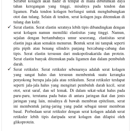
Serabut kolagen akan hadir di tempat di mana dibutuhkan daya
tahan keregangan yang tinggi, misalnya pada tendon dan
ligamen. Pada tendon kolagen berfungsi untuk menghubungkan
otot dan tulang. Selain di tendon, serat kolagen juga ditemukan di
tulang dan kulit.
Serat elastin. Serat elastin seratnya lebih tipis dibandingkan dengan
serat kolagen namun memiliki elastisitas yang tinggi. Namun,
sejalan dengan bertambahnya umur seseorang, elastisitas serat
elastin juga akan semakin menurun. Bentuk serat ini tampak seperti
pita pipih atau benang silindris panjang bercabang-cabang dan
tipis. Serat elastin tersusun dari mukopolisakarida dan protein.
Serat elastin banyak ditemukan pada ligamen dan dalam pembuluh
darah.
Serat retikuler. Serat retikuler sebenarnya adalah serat kolagen
yang sangat halus dan tersusun membentuk suatu kerangka
penyokong berupa jala-jala atau retikulum. Serat retikuler terdapat
seperti jala-jala halus yang mengitari pembuluh darah kecil, serat
otot, serat saraf, dan sel lemak. Di dalam sekat-sekat halus pada
paru-paru, terutama pada batas di antara jaringan ikat dan jenis
jaringan yang lain, misalnya di bawah membran epitelium, serat
ini membentuk jaring-jaring yang padat sebagai unsur membran
basal. Perbedaan serat retikuler dengan serat kolagen adalah serat
retikuler lebih tipis daripada serat kolagen dan dilapisi oleh
glikoprotein.