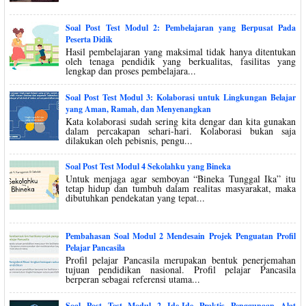
Soal Post Test Modul 2: Pembelajaran yang Berpusat Pada
Peserta Didik
Hasil pembelajaran yang maksimal tidak hanya ditentukan
oleh tenaga pendidik yang berkualitas, fasilitas yang
lengkap dan proses pembelajara...
Soal Post Test Modul 3: Kolaborasi untuk Lingkungan Belajar
yang Aman, Ramah, dan Menyenangkan
Kata kolaborasi sudah sering kita dengar dan kita gunakan
dalam percakapan sehari-hari. Kolaborasi bukan saja
dilakukan oleh pebisnis, pengu...
Soal Post Test Modul 4 Sekolahku yang Bineka
Untuk menjaga agar semboyan “Bineka Tunggal Ika” itu
tetap hidup dan tumbuh dalam realitas masyarakat, maka
dibutuhkan pendekatan yang tepat...
Pembahasan Soal Modul 2 Mendesain Projek Penguatan Profil
Pelajar Pancasila
Profil pelajar Pancasila merupakan bentuk penerjemahan
tujuan pendidikan nasional. Profil pelajar Pancasila
berperan sebagai referensi utama...
Soal Post Test Modul 2 Ide-Ide Praktis Penggunaan Alat