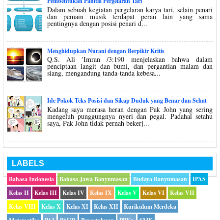
Pembentukan Panitia Pergelaran Tari
Dalam sebuah kegiatan pergelaran karya tari, selain penari
dan pemain musik terdapat peran lain yang sama
pentingnya dengan posisi penari d...
Menghidupkan Nurani dengan Berpikir Kritis
Q.S. Ali 'Imran /3:190 menjelaskan bahwa dalam
penciptaan langit dan bumi, dan pergantian malam dan
siang, mengandung tanda-tanda kebesa...
Ide Pokok Teks Posisi dan Sikap Duduk yang Benar dan Sehat
Kadang saya merasa heran dengan Pak John yang sering
mengeluh punggungnya nyeri dan pegal. Padahal setahu
saya, Pak John tidak pernah bekerj...
LABELS
Bahasa Indonesia
Bahasa Jawa Banyumasan
Budaya Banyumasan
IPAS
Kelas II
Kelas III
Kelas IV
Kelas IX
Kelas V
Kelas VI
Kelas VII
Kelas VIII
Kelas X
Kelas XI
Kelas XII
Kurikulum Merdeka