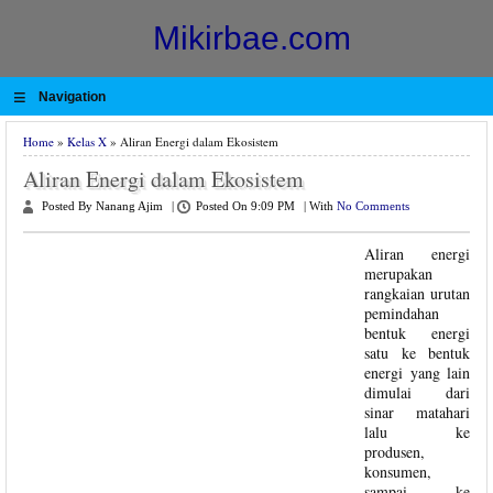
Mikirbae.com
≡
Navigation
Home
»
Kelas X
» Aliran Energi dalam Ekosistem
Aliran Energi dalam Ekosistem
Posted By Nanang Ajim
|
Posted On 9:09 PM
|
With
No Comments
Aliran energi
merupakan
rangkaian urutan
pemindahan
bentuk energi
satu ke bentuk
energi yang lain
dimulai dari
sinar matahari
lalu ke
produsen,
konsumen,
sampai ke