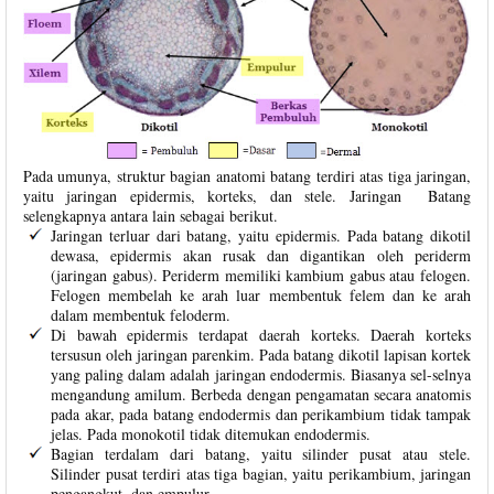
Pada umunya, struktur bagian anatomi batang terdiri atas tiga jaringan,
yaitu jaringan epidermis, korteks, dan stele. Jaringan Batang
selengkapnya antara lain sebagai berikut.
Jaringan terluar dari batang, yaitu epidermis. Pada batang dikotil
dewasa, epidermis akan rusak dan digantikan oleh periderm
(jaringan gabus). Periderm memiliki kambium gabus atau felogen.
Felogen membelah ke arah luar membentuk felem dan ke arah
dalam membentuk feloderm.
Di bawah epidermis terdapat daerah korteks. Daerah korteks
tersusun oleh jaringan parenkim. Pada batang dikotil lapisan kortek
yang paling dalam adalah jaringan endodermis. Biasanya sel-selnya
mengandung amilum. Berbeda dengan pengamatan secara anatomis
pada akar, pada batang endodermis dan perikambium tidak tampak
jelas. Pada monokotil tidak ditemukan endodermis.
Bagian terdalam dari batang, yaitu silinder pusat atau stele.
Silinder pusat terdiri atas tiga bagian, yaitu perikambium, jaringan
pengangkut, dan empulur.