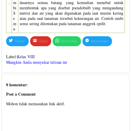
.
m
dasarnya semua batang yang kemudian menebal untuk
bi
membentuk apa yang disebut pseudobulb yang mengandung
S
nutrisi dan air yang akan digunakan pada saat musim kering
e
atau pada saat tanaman tersebut kekurangan air. Contoh umbi
m
semu sering ditemukan pada tanaman anggrek epifit.
u
Twitter
GMail
WhatsApp
Messenger
Label:
Kelas VIII
Mungkin Anda menyukai tulisan ini
0 komentar:
Post a Comment
Mohon tidak memasukan link aktif.