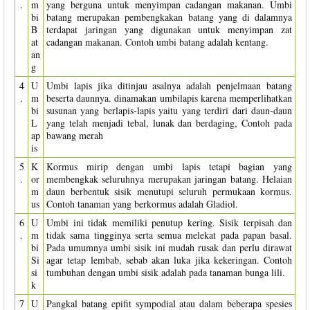
.
m
yang berguna untuk menyimpan cadangan makanan. Umbi
bi
batang merupakan pembengkakan batang yang di dalamnya
B
terdapat jaringan yang digunakan untuk menyimpan zat
at
cadangan makanan. Contoh umbi batang adalah kentang.
an
g
4
U
Umbi lapis jika ditinjau asalnya adalah penjelmaan batang
.
m
beserta daunnya. dinamakan umbilapis karena memperlihatkan
bi
susunan yang berlapis-lapis yaitu yang terdiri dari daun-daun
L
yang telah menjadi tebal, lunak dan berdaging, Contoh pada
ap
bawang merah
is
5
K
Kormus mirip dengan umbi lapis tetapi bagian yang
.
or
membengkak seluruhnya merupakan jaringan batang. Helaian
m
daun berbentuk sisik menutupi seluruh permukaan kormus.
us
Contoh tanaman yang berkormus adalah Gladiol.
6
U
Umbi ini tidak memiliki penutup kering. Sisik terpisah dan
.
m
tidak sama tingginya serta semua melekat pada papan basal.
bi
Pada umumnya umbi sisik ini mudah rusak dan perlu dirawat
Si
agar tetap lembab, sebab akan luka jika kekeringan. Contoh
si
tumbuhan dengan umbi sisik adalah pada tanaman bunga lili.
k
7
U
Pangkal batang epifit sympodial atau dalam beberapa spesies