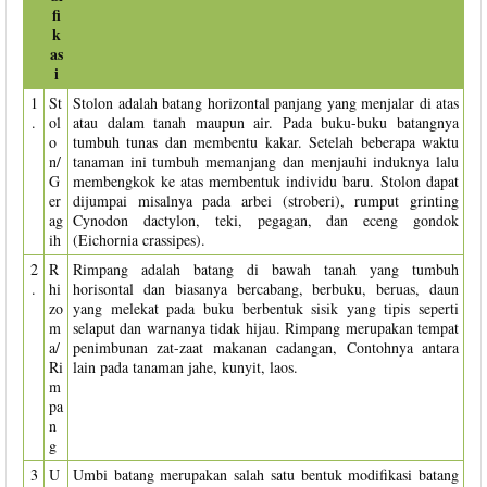
fi
k
as
i
1
St
Stolon adalah batang horizontal panjang yang menjalar di atas
.
ol
atau dalam tanah maupun air. Pada buku-buku batangnya
o
tumbuh tunas dan membentu kakar. Setelah beberapa waktu
n/
tanaman ini tumbuh memanjang dan menjauhi induknya lalu
G
membengkok ke atas membentuk individu baru. Stolon dapat
er
dijumpai misalnya pada arbei (stroberi), rumput grinting
ag
Cynodon dactylon, teki, pegagan, dan eceng gondok
ih
(Eichornia crassipes).
2
R
Rimpang adalah batang di bawah tanah yang tumbuh
.
hi
horisontal dan biasanya bercabang, berbuku, beruas, daun
zo
yang melekat pada buku berbentuk sisik yang tipis seperti
m
selaput dan warnanya tidak hijau. Rimpang merupakan tempat
a/
penimbunan zat-zaat makanan cadangan, Contohnya antara
Ri
lain pada tanaman jahe, kunyit, laos.
m
pa
n
g
3
U
Umbi batang merupakan salah satu bentuk modifikasi batang