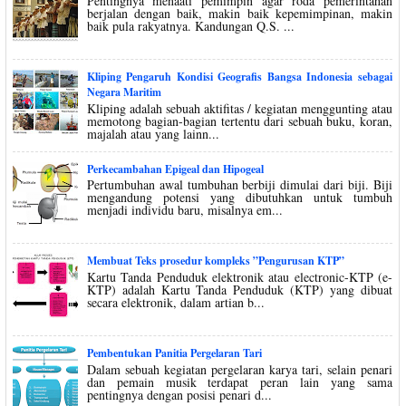
Pentingnya menaati pemimpin agar roda pemerintahan
berjalan dengan baik, makin baik kepemimpinan, makin
baik pula rakyatnya. Kandungan Q.S. ...
Kliping Pengaruh Kondisi Geografis Bangsa Indonesia sebagai
Negara Maritim
Kliping adalah sebuah aktifitas / kegiatan menggunting atau
memotong bagian-bagian tertentu dari sebuah buku, koran,
majalah atau yang lainn...
Perkecambahan Epigeal dan Hipogeal
Pertumbuhan awal tumbuhan berbiji dimulai dari biji. Biji
mengandung potensi yang dibutuhkan untuk tumbuh
menjadi individu baru, misalnya em...
Membuat Teks prosedur kompleks ”Pengurusan KTP”
Kartu Tanda Penduduk elektronik atau electronic-KTP (e-
KTP) adalah Kartu Tanda Penduduk (KTP) yang dibuat
secara elektronik, dalam artian b...
Pembentukan Panitia Pergelaran Tari
Dalam sebuah kegiatan pergelaran karya tari, selain penari
dan pemain musik terdapat peran lain yang sama
pentingnya dengan posisi penari d...