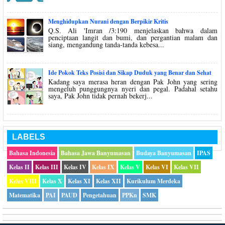
Menghidupkan Nurani dengan Berpikir Kritis
Q.S. Ali 'Imran /3:190 menjelaskan bahwa dalam
penciptaan langit dan bumi, dan pergantian malam dan
siang, mengandung tanda-tanda kebesa...
Ide Pokok Teks Posisi dan Sikap Duduk yang Benar dan Sehat
Kadang saya merasa heran dengan Pak John yang sering
mengeluh punggungnya nyeri dan pegal. Padahal setahu
saya, Pak John tidak pernah bekerj...
LABELS
Bahasa Indonesia
Bahasa Jawa Banyumasan
Budaya Banyumasan
IPAS
Kelas II
Kelas III
Kelas IV
Kelas IX
Kelas V
Kelas VI
Kelas VII
Kelas VIII
Kelas X
Kelas XI
Kelas XII
Kurikulum Merdeka
Matematika
PAI
PAUD
Pengetahuan
PPKn
SMK