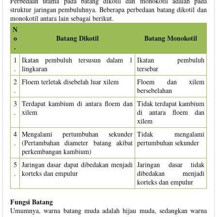
Perbedaan utama pada batang dikotil dan monokotil adalah pada
struktur jaringan pembuluhnya. Beberapa perbedaan batang dikotil dan
monokotil antara lain sebagai berikut.
N
o
Batang Dikotil
Batang Monokotil
.
1
Ikatan pembuluh tersusun dalam 1
Ikatan pembuluh
.
lingkaran
tersebar
2
Floem terletak disebelah luar xilem
Floem dan xilem
.
bersebelahan
3
Terdapat kambium di antara floem dan
Tidak terdapat kambium
.
xilem
di antara floem dan
xilem
4
Mengalami pertumbuhan sekunder
Tidak mengalami
.
(Pertambahan diameter batang akibat
pertumbuhan sekunder
perkembangan kambium)
5
Jaringan dasar dapat dibedakan menjadi
Jaringan dasar tidak
.
korteks dan empulur
dibedakan menjadi
korteks dan empulur
Fungsi Batang
Umumnya, warna batang muda adalah hijau muda, sedangkan warna