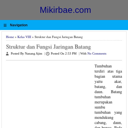
Mikirbae.com
≡
Navigation
Home
»
Kelas VIII
» Struktur dan Fungsi Jaringan Batang
Struktur dan Fungsi Jaringan Batang
Posted By Nanang Ajim
|
Posted On 2:53 PM
|
With
No Comments
Tumbuhan
terdiri atas tiga
bagian utama
yaitu akar,
batang, dan
daun. Batang
tumbuhan
merupakan
sumbu
tumbuhan yang
mendukung
cabang, daun,
dan bunga. Pada