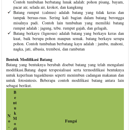
Contoh tumbuhan berbatang lunak adalah: pohon pisang, bayam,
pacar air, selada air, krokot, dan kangkung
Batang rumput (calmus) adalah batang yang tidak keras dan
tampak beruas-ruas. Sering kali bagian dalam batang berongga
misalnya padi. Contoh lain tumbuhan yang memiliki batang
rumput adalah : jagung, tebu. rumput gajah, dan gelagah,
Batang berkayu (lignosus) adalah batang yang berkayu keras dan
kuat, baik berupa pohon maupun semak. batang berkayu serupa
pohon. Contoh tumbuhan berbatang kayu adalah : jambu, mahoni,
nagka, jati, albasia, trembesi, dan rambutan
Bentuk Modifikasi Batang
Batang yang bentuknya berubah disebut batang yang telah mengalani
modifikasi.Batang dapat terspesialisasi serta termodifikasi bentuknya
untuk keperluan tugaskhusus seperti menimbun cadangan makanan dan
untuk fotosintesis. Beberapa contoh modifikasi batang antara lain
sebagai berikut.
B
e
nt
u
k
N
M
o
Fungsi
o
.
di