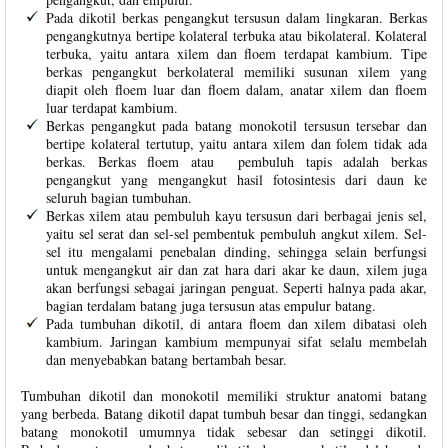
Pada dikotil berkas pengangkut tersusun dalam lingkaran. Berkas
pengangkutnya bertipe kolateral terbuka atau bikolateral. Kolateral
terbuka, yaitu antara xilem dan floem terdapat kambium. Tipe
berkas pengangkut berkolateral memiliki susunan xilem yang
diapit oleh floem luar dan floem dalam, anatar xilem dan floem
luar terdapat kambium.
Berkas pengangkut pada batang monokotil tersusun tersebar dan
bertipe kolateral tertutup, yaitu antara xilem dan folem tidak ada
berkas. Berkas floem atau pembuluh tapis adalah berkas
pengangkut yang mengangkut hasil fotosintesis dari daun ke
seluruh bagian tumbuhan.
Berkas xilem atau pembuluh kayu tersusun dari berbagai jenis sel,
yaitu sel serat dan sel-sel pembentuk pembuluh angkut xilem. Sel-
sel itu mengalami penebalan dinding, sehingga selain berfungsi
untuk mengangkut air dan zat hara dari akar ke daun, xilem juga
akan berfungsi sebagai jaringan penguat. Seperti halnya pada akar,
bagian terdalam batang juga tersusun atas empulur batang.
Pada tumbuhan dikotil, di antara floem dan xilem dibatasi oleh
kambium. Jaringan kambium mempunyai sifat selalu membelah
dan menyebabkan batang bertambah besar.
Tumbuhan dikotil dan monokotil memiliki struktur anatomi batang
yang berbeda. Batang dikotil dapat tumbuh besar dan tinggi, sedangkan
batang monokotil umumnya tidak sebesar dan setinggi dikotil.