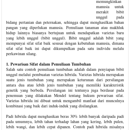
memungkinkan
manusia untuk
merakit bibit
unggul pada
bidang pertanian dan peternakan, sehingga dapat menghasilkan bahan
pangan yang diperlukan manusia. Pemuliaan tanaman atau makhluk
hidup lainnya biasanya bertujuan untuk mendapatkan varietas baru
yang lebih unggul (bibit unggul). Bibit unggul adalah bibit yang
mempunyai sifat sifat baik sesusai dengan kebutuhan manusia, dimana
sifat sifat baik ini dapat dikumpulkan pada satu individu melalu
perkawinan silang.
1. Pewarisan Sifat dalam Pemuliaan Tumbuhan
Salah satu contoh pemuliaan tumbuhan adalah dalam penyiapan bibit
unggul melalui pembuatan varietas hibrida. Varietas hibrida merupakan
suatu jenis tumbuhan yang merupakan keturunan dari persilangan
antara dua atau lebih jenis tumbuhan yang memiliki karakteristik
genetik yang berbeda. Persilangan ini tentunya juga berdasar pada
penemuan yang dilakukan Mendel tentang hukum pewarisan sifat.
Varietas hibrida ini dibuat untuk mengambil manfaat dari munculnya
kombinasi yang baik dari induk-induk yang disilangkan.
Padi hibrida dapat menghasikan beras 30% lebih banyak daripada padi
pada umumnya, lebih tahan terhadap lahan yang kering, lebih pulen,
lebih wangi, dan lebih cepat dipanen. Contoh padi hibrida misalnya