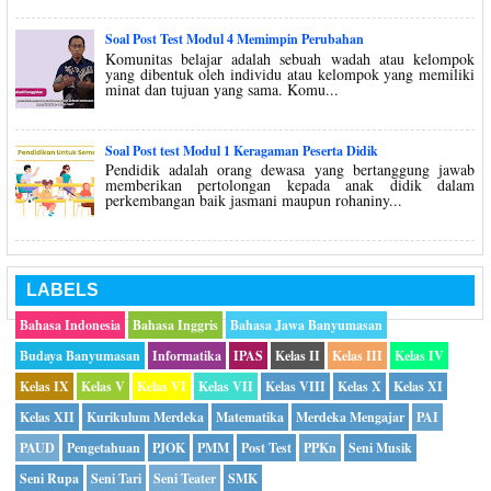
Soal Post Test Modul 4 Memimpin Perubahan
Komunitas belajar adalah sebuah wadah atau kelompok
yang dibentuk oleh individu atau kelompok yang memiliki
minat dan tujuan yang sama. Komu...
Soal Post test Modul 1 Keragaman Peserta Didik
Pendidik adalah orang dewasa yang bertanggung jawab
memberikan pertolongan kepada anak didik dalam
perkembangan baik jasmani maupun rohaniny...
LABELS
Bahasa Indonesia
Bahasa Inggris
Bahasa Jawa Banyumasan
Budaya Banyumasan
Informatika
IPAS
Kelas II
Kelas III
Kelas IV
Kelas IX
Kelas V
Kelas VI
Kelas VII
Kelas VIII
Kelas X
Kelas XI
Kelas XII
Kurikulum Merdeka
Matematika
Merdeka Mengajar
PAI
PAUD
Pengetahuan
PJOK
PMM
Post Test
PPKn
Seni Musik
Seni Rupa
Seni Tari
Seni Teater
SMK