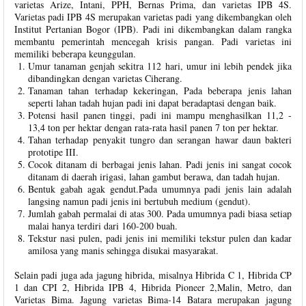
varietas Arize, Intani, PPH, Bernas Prima, dan varietas IPB 4S.
Varietas padi IPB 4S merupakan varietas padi yang dikembangkan oleh
Institut Pertanian Bogor (IPB). Padi ini dikembangkan dalam rangka
membantu pemerintah mencegah krisis pangan. Padi varietas ini
memiliki beberapa keunggulan.
Umur tanaman genjah sekitra 112 hari, umur ini lebih pendek jika
dibandingkan dengan varietas Ciherang.
Tanaman tahan terhadap kekeringan, Pada beberapa jenis lahan
seperti lahan tadah hujan padi ini dapat beradaptasi dengan baik.
Potensi hasil panen tinggi, padi ini mampu menghasilkan 11,2 -
13,4 ton per hektar dengan rata-rata hasil panen 7 ton per hektar.
Tahan terhadap penyakit tungro dan serangan hawar daun bakteri
prototipe III.
Cocok ditanam di berbagai jenis lahan. Padi jenis ini sangat cocok
ditanam di daerah irigasi, lahan gambut berawa, dan tadah hujan.
Bentuk gabah agak gendut.Pada umumnya padi jenis lain adalah
langsing namun padi jenis ini bertubuh medium (gendut).
Jumlah gabah permalai di atas 300. Pada umumnya padi biasa setiap
malai hanya terdiri dari 160-200 buah.
Tekstur nasi pulen, padi jenis ini memiliki tekstur pulen dan kadar
amilosa yang manis sehingga disukai masyarakat.
Selain padi juga ada jagung hibrida, misalnya Hibrida C 1, Hibrida CP
1 dan CPI 2, Hibrida IPB 4, Hibrida Pioneer 2,Malin, Metro, dan
Varietas Bima. Jagung varietas Bima-14 Batara merupakan jagung