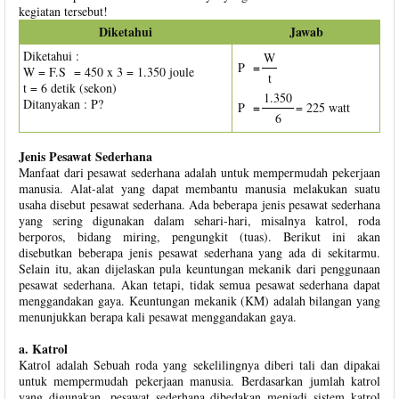
kegiatan tersebut!
Diketahui
Jawab
Diketahui :
W
=
P
W = F.S
= 450 x 3 = 1.350 joule
t
t = 6 detik (sekon)
1.350
Ditanyakan : P?
=
P
= 225 watt
6
Jenis Pesawat Sederhana
Manfaat dari pesawat sederhana adalah untuk mempermudah pekerjaan
manusia. Alat-alat yang dapat membantu manusia melakukan suatu
usaha disebut pesawat sederhana. Ada beberapa jenis pesawat sederhana
yang sering digunakan dalam sehari-hari, misalnya katrol, roda
berporos, bidang miring, pengungkit (tuas). Berikut ini akan
disebutkan beberapa jenis pesawat sederhana yang ada di sekitarmu.
Selain itu, akan dijelaskan pula keuntungan mekanik dari penggunaan
pesawat sederhana. Akan tetapi, tidak semua pesawat sederhana dapat
menggandakan gaya. Keuntungan mekanik (KM) adalah bilangan yang
menunjukkan berapa kali pesawat menggandakan gaya.
a. Katrol
Katrol adalah Sebuah roda yang sekelilingnya diberi tali dan dipakai
untuk mempermudah pekerjaan manusia. Berdasarkan jumlah katrol
yang digunakan, pesawat sederhana dibedakan menjadi sistem katrol