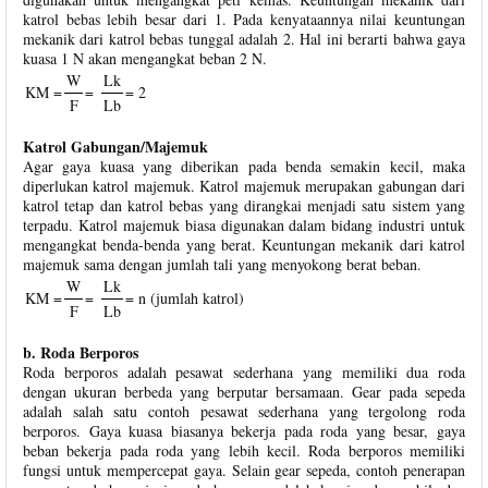
katrol bebas lebih besar dari 1. Pada kenyataannya nilai keuntungan
mekanik dari katrol bebas tunggal adalah 2. Hal ini berarti bahwa gaya
kuasa 1 N akan mengangkat beban 2 N.
W
Lk
KM =
=
= 2
F
Lb
Katrol Gabungan/Majemuk
Agar gaya kuasa yang diberikan pada benda semakin kecil, maka
diperlukan katrol majemuk. Katrol majemuk merupakan gabungan dari
katrol tetap dan katrol bebas yang dirangkai menjadi satu sistem yang
terpadu. Katrol majemuk biasa digunakan dalam bidang industri untuk
mengangkat benda-benda yang berat. Keuntungan mekanik dari katrol
majemuk sama dengan jumlah tali yang menyokong berat beban.
W
Lk
KM =
=
= n (jumlah katrol)
F
Lb
b. Roda Berporos
Roda berporos adalah pesawat sederhana yang memiliki dua roda
dengan ukuran berbeda yang berputar bersamaan. Gear pada sepeda
adalah salah satu contoh pesawat sederhana yang tergolong roda
berporos. Gaya kuasa biasanya bekerja pada roda yang besar, gaya
beban bekerja pada roda yang lebih kecil. Roda berporos memiliki
fungsi untuk mempercepat gaya. Selain gear sepeda, contoh penerapan