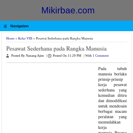
Mikirbae.com
≡
Navigation
Home
»
Kelas VIII
» Pesawat Sederhana pada Rangka Manusia
Pesawat Sederhana pada Rangka Manusia
Posted By Nanang Ajim
|
Posted On 11:29 PM
|
With
1 Comment
Pada tubuh
manusia berlaku
prinsip-prinsip
kerja pesawat
sederhana yang
kemudian ditiru
dan dimodifikasi
untuk mendesain
berbagai macam
peralatan yang
memudahkan
kerja
manusia. Pesawa