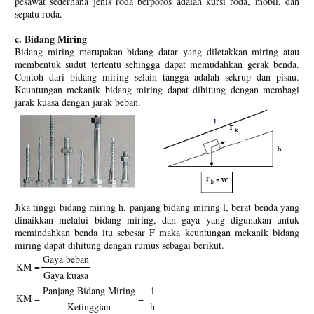
pesawat sederhana jenis roda berporos adalah kursi roda, mobil, dan
sepatu roda.
c. Bidang Miring
Bidang miring merupakan bidang datar yang diletakkan miring atau
membentuk sudut tertentu sehingga dapat memudahkan gerak benda.
Contoh dari bidang miring selain tangga adalah sekrup dan pisau.
Keuntungan mekanik bidang miring dapat dihitung dengan membagi
jarak kuasa dengan jarak beban.
Jika tinggi bidang miring h, panjang bidang miring l, berat benda yang
dinaikkan melalui bidang miring, dan gaya yang digunakan untuk
memindahkan benda itu sebesar F maka keuntungan mekanik bidang
miring dapat dihitung dengan rumus sebagai berikut.
Gaya beban
KM =
Gaya kuasa
Panjang Bidang Miring
l
KM =
=
Ketinggian
h