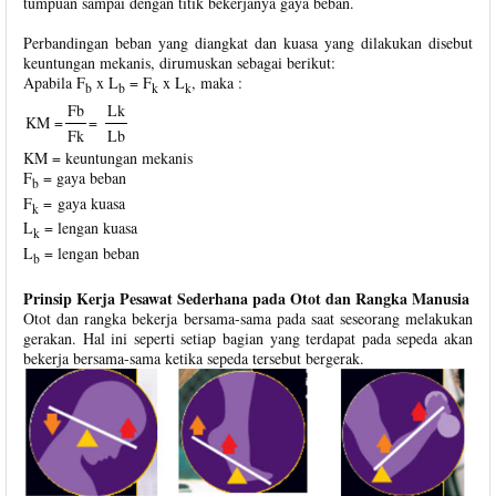
tumpuan sampai dengan titik bekerjanya gaya beban.
Perbandingan beban yang diangkat dan kuasa yang dilakukan disebut
keuntungan mekanis, dirumuskan sebagai berikut:
Apabila F
x L
= F
x L
, maka :
b
b
k
k
Fb
Lk
KM =
=
Fk
Lb
KM = keuntungan mekanis
F
= gaya beban
b
F
= gaya kuasa
k
L
= lengan kuasa
k
L
= lengan beban
b
Prinsip Kerja Pesawat Sederhana pada Otot dan Rangka Manusia
Otot dan rangka bekerja bersama-sama pada saat seseorang melakukan
gerakan. Hal ini seperti setiap bagian yang terdapat pada sepeda akan
bekerja bersama-sama ketika sepeda tersebut bergerak.