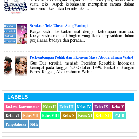
suatu teks. Aspek kebahasaan merupakan sarana dalam
berkomunikasi atau berinteraksi ...
Struktur Teks Ulasan Sang Pemimpi
Karya sastra berkaitan erat dengan kehidupan manusia.
Karya sastra menjadi bagian yang tidak terpisahkan dalam
perjalanan budaya dan perada...
Perkembangan Politik dan Ekonomi Masa Abdurrahman Wahid
Gus Dur terpilih menjadi Presiden Republik Indonesia
keempat pada tanggal 20 Oktober 1999. Berkat dukungan
Poros Tengah, Abdurrahman Wahid ...
LABELS
Budaya Banyumasan
Kelas II
Kelas III
Kelas IV
Kelas IX
Kelas V
Kelas VI
Kelas VII
Kelas VIII
Kelas X
Kelas XI
Kelas XII
PAUD
Pengetahuan
SMK