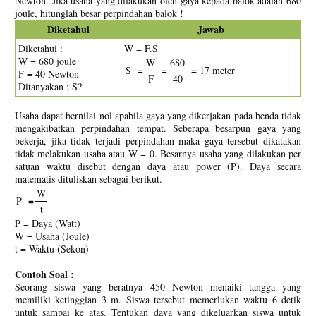
Newton. Jika usaha yang dilakukan oleh gaya kepada balok adalah 680
joule, hitunglah besar perpindahan balok !
Diketahui
Jawab
Diketahui :
W = F.S
W = 680 joule
W
680
=
=
=
S
17 meter
F = 40 Newton
F
40
Ditanyakan : S?
Usaha dapat bernilai nol apabila gaya yang dikerjakan pada benda tidak
mengakibatkan perpindahan tempat. Seberapa besarpun gaya yang
bekerja, jika tidak terjadi perpindahan maka gaya tersebut dikatakan
tidak melakukan usaha atau W = 0. Besarnya usaha yang dilakukan per
satuan waktu disebut dengan daya atau power (P). Daya secara
matematis dituliskan sebagai berikut.
W
=
P
t
P = Daya (Watt)
W = Usaha (Joule)
t = Waktu (Sekon)
Contoh Soal :
Seorang siswa yang beratnya 450 Newton menaiki tangga yang
memiliki ketinggian 3 m. Siswa tersebut memerlukan waktu 6 detik
untuk sampai ke atas. Tentukan daya yang dikeluarkan siswa untuk